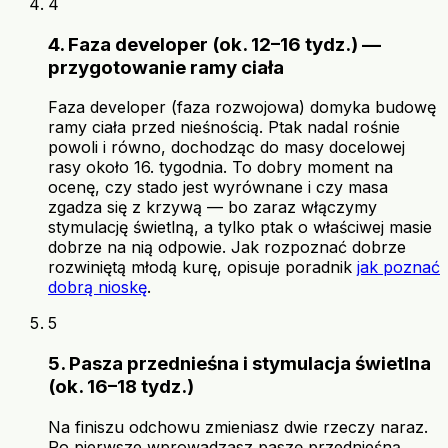
4
4. Faza developer (ok. 12–16 tydz.) —
przygotowanie ramy ciała
Faza developer (faza rozwojowa) domyka budowę
ramy ciała przed nieśnością. Ptak nadal rośnie
powoli i równo, dochodząc do masy docelowej
rasy około 16. tygodnia. To dobry moment na
ocenę, czy stado jest wyrównane i czy masa
zgadza się z krzywą — bo zaraz włączymy
stymulację świetlną, a tylko ptak o właściwej masie
dobrze na nią odpowie. Jak rozpoznać dobrze
rozwiniętą młodą kurę, opisuje poradnik
jak poznać
dobrą nioskę
.
5
5. Pasza przednieśna i stymulacja świetlna
(ok. 16–18 tydz.)
Na finiszu odchowu zmieniasz dwie rzeczy naraz.
Po pierwsze wprowadzasz paszę przednieśną