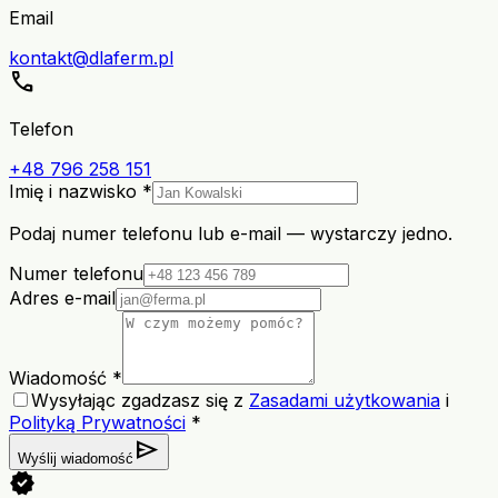
Email
kontakt@dlaferm.pl
call
Telefon
+48 796 258 151
Imię i nazwisko *
Podaj numer telefonu lub e-mail — wystarczy jedno.
Numer telefonu
Adres e-mail
Wiadomość *
Wysyłając zgadzasz się z
Zasadami użytkowania
i
Polityką Prywatności
*
send
Wyślij wiadomość
verified