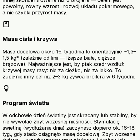
mniej skoncentrowana niż u brojlera — celem jest
powolny, równy wzrost i rozwój układu pokarmowego,
a nie szybki przyrost masy.
monitor_weight
Masa ciała i krzywa
Masa docelowa około 16. tygodnia to orientacyjnie ~1,3–
1,5 kg* (zależnie od linii — lżejsze białe, cięższe
brązowe). Najważniejsze jest, by ptak szedł wzdłuż
krzywej masy rasy: nie za ciężko, nie za lekko. To
zupełnie inny cel niż 2–3 kg żywca brojlera w 6 tygodni.
lightbulb
Program światła
W odchowie dzień świetlny jest skracany lub stabilny, by
nie wywołać zbyt wczesnej nieśności. Stymulację
świetlną (wydłużanie dnia) zaczynasz dopiero ok. 16–18
tyg., gdy stado osiągnęło masę docelową. Zbyt wczesne