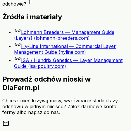
add
odchowie?
Źródła i materiały
link
Lohmann Breeders — Management Guide
(Layers) (lohmann-breeders.com)
link
Hy-Line International — Commercial Layer
Management Guide (hyline.com)
link
ISA / Hendrix Genetics — Layer Management
Guide (isa-poultry.com)
Prowadź odchów nioski w
DlaFerm.pl
Chcesz mieć krzywą masy, wyrównanie stada i fazy
odchowu w jednym miejscu? Załóż darmowe konto
fermy albo napisz do nas.
mail