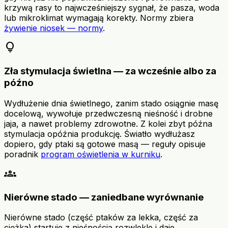
krzywą rasy to najwcześniejszy sygnał, że pasza, woda
lub mikroklimat wymagają korekty. Normy zbiera
żywienie niosek — normy
.
lightbulb
Zła stymulacja świetlna — za wcześnie albo za
późno
Wydłużenie dnia świetlnego, zanim stado osiągnie masę
docelową, wywołuje przedwczesną nieśność i drobne
jaja, a nawet problemy zdrowotne. Z kolei zbyt późna
stymulacja opóźnia produkcję. Światło wydłużasz
dopiero, gdy ptaki są gotowe masą — reguły opisuje
poradnik
program oświetlenia w kurniku
.
groups
Nierówne stado — zaniedbane wyrównanie
Nierówne stado (część ptaków za lekka, część za
ciężka) startuje z nieśnością rozwlekle i daje