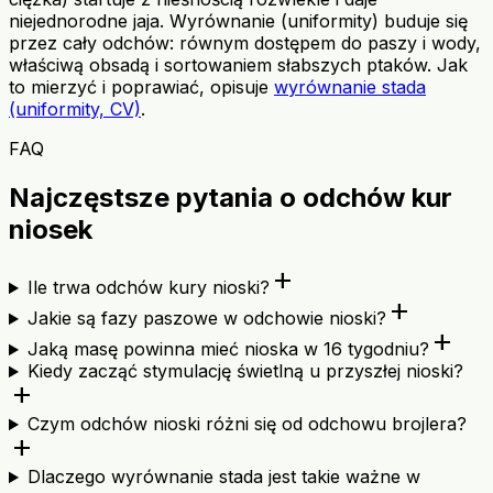
niejednorodne jaja. Wyrównanie (uniformity) buduje się
przez cały odchów: równym dostępem do paszy i wody,
właściwą obsadą i sortowaniem słabszych ptaków. Jak
to mierzyć i poprawiać, opisuje
wyrównanie stada
(uniformity, CV)
.
FAQ
Najczęstsze pytania o odchów kur
niosek
add
Ile trwa odchów kury nioski?
add
Jakie są fazy paszowe w odchowie nioski?
add
Jaką masę powinna mieć nioska w 16 tygodniu?
Kiedy zacząć stymulację świetlną u przyszłej nioski?
add
Czym odchów nioski różni się od odchowu brojlera?
add
Dlaczego wyrównanie stada jest takie ważne w