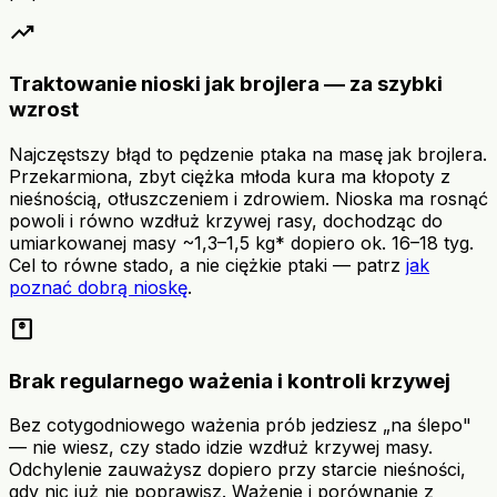
trending_up
Traktowanie nioski jak brojlera — za szybki
wzrost
Najczęstszy błąd to pędzenie ptaka na masę jak brojlera.
Przekarmiona, zbyt ciężka młoda kura ma kłopoty z
nieśnością, otłuszczeniem i zdrowiem. Nioska ma rosnąć
powoli i równo wzdłuż krzywej rasy, dochodząc do
umiarkowanej masy ~1,3–1,5 kg* dopiero ok. 16–18 tyg.
Cel to równe stado, a nie ciężkie ptaki — patrz
jak
poznać dobrą nioskę
.
monitor_weight
Brak regularnego ważenia i kontroli krzywej
Bez cotygodniowego ważenia prób jedziesz „na ślepo"
— nie wiesz, czy stado idzie wzdłuż krzywej masy.
Odchylenie zauważysz dopiero przy starcie nieśności,
gdy nic już nie poprawisz. Ważenie i porównanie z