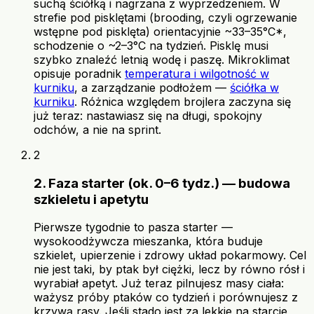
suchą ściółką i nagrzana z wyprzedzeniem. W
strefie pod pisklętami (brooding, czyli ogrzewanie
wstępne pod pisklęta) orientacyjnie ~33–35°C*,
schodzenie o ~2–3°C na tydzień. Pisklę musi
szybko znaleźć letnią wodę i paszę. Mikroklimat
opisuje poradnik
temperatura i wilgotność w
kurniku
, a zarządzanie podłożem —
ściółka w
kurniku
. Różnica względem brojlera zaczyna się
już teraz: nastawiasz się na długi, spokojny
odchów, a nie na sprint.
2
2. Faza starter (ok. 0–6 tydz.) — budowa
szkieletu i apetytu
Pierwsze tygodnie to pasza starter —
wysokoodżywcza mieszanka, która buduje
szkielet, upierzenie i zdrowy układ pokarmowy. Cel
nie jest taki, by ptak był ciężki, lecz by równo rósł i
wyrabiał apetyt. Już teraz pilnujesz masy ciała:
ważysz próby ptaków co tydzień i porównujesz z
krzywą rasy. Jeśli stado jest za lekkie na starcie,