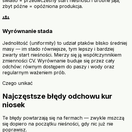
światło = przedwczesny start nieśności i drobne jaja;
zbyt późne = opóźniona produkcja.
groups
Wyrównanie stada
Jednolitość (uniformity) to udział ptaków blisko średniej
masy — im stado równiejsze, tym lepszy i bardziej
zwarty start nieśności. Mierzy się ją współczynnikiem
zmienności CV. Wyrównanie buduje się przez cały
odchów: równym dostępem do paszy i wody oraz
regularnym ważeniem prób.
Czego unikać
Najczęstsze błędy odchowu kur
niosek
Te błędy powtarzają się na fermach — zwykle mszczą
się dopiero na początku nieśności, gdy nic już nie
poprawisz.