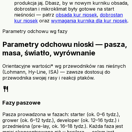
produkcja jaj. Dbasz, by w nowym kurniku obsada,
dobrostan i mikroklimat były gotowe na start
nieśności — patrz
obsada kur niosek
,
dobrostan
kur niosek
oraz
wymagania kurnika dla kur niosek
.
Parametry odchowu wg fazy
Parametry odchowu nioski — pasza,
masa, światło, wyrównanie
Orientacyjne wartości* wg przewodników ras nieśnych
(Lohmann, Hy-Line, ISA) — zawsze dostosuj do
przewodnika swojej rasy i reakcji ptaków.
restaurant
Fazy paszowe
Pasza prowadzona w fazach: starter (ok. 0–6 tydz.),
grower (ok. 6–12 tydz.), developer (ok. 12–16 tydz.) i
przednieśna (pre-lay, ok. 16–18 tydz.). Każda faza jest