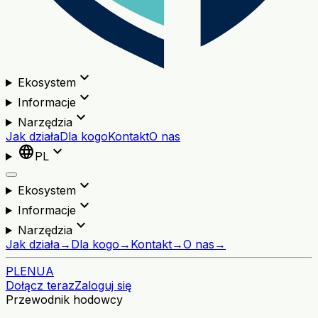
expand_more
Ekosystem
expand_more
Informacje
expand_more
Narzędzia
Jak działa
Dla kogo
Kontakt
O nas
language
expand_more
PL
expand_more
Ekosystem
expand_more
Informacje
expand_more
Narzędzia
Jak działa
→
Dla kogo
→
Kontakt
→
O nas
→
PL
EN
UA
Dołącz teraz
Zaloguj się
Przewodnik hodowcy