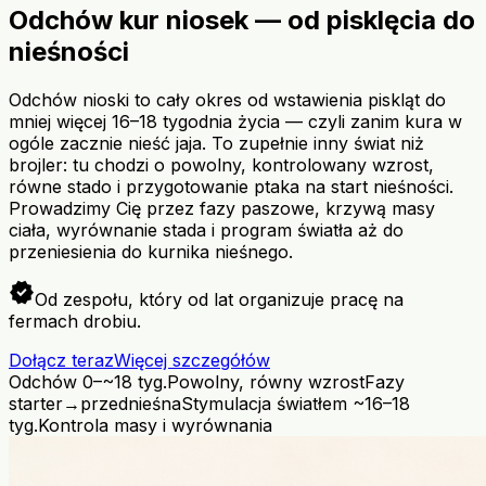
Odchów kur niosek — od pisklęcia do
nieśności
Odchów nioski to cały okres od wstawienia piskląt do
mniej więcej 16–18 tygodnia życia — czyli zanim kura w
ogóle zacznie nieść jaja. To zupełnie inny świat niż
brojler: tu chodzi o powolny, kontrolowany wzrost,
równe stado i przygotowanie ptaka na start nieśności.
Prowadzimy Cię przez fazy paszowe, krzywą masy
ciała, wyrównanie stada i program światła aż do
przeniesienia do kurnika nieśnego.
verified
Od zespołu, który od lat organizuje pracę na
fermach drobiu.
Dołącz teraz
Więcej szczegółów
Odchów 0–~18 tyg.
Powolny, równy wzrost
Fazy
starter→przednieśna
Stymulacja światłem ~16–18
tyg.
Kontrola masy i wyrównania