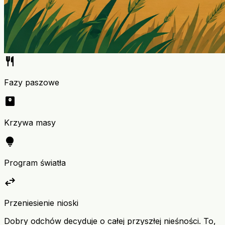
restaurant
Fazy paszowe
monitor_weight
Krzywa masy
lightbulb
Program światła
swap_horiz
Przeniesienie nioski
Dobry odchów decyduje o całej przyszłej nieśności. To,