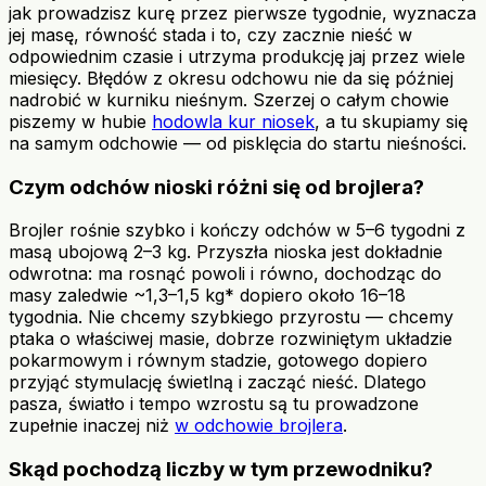
jak prowadzisz kurę przez pierwsze tygodnie, wyznacza
jej masę, równość stada i to, czy zacznie nieść w
odpowiednim czasie i utrzyma produkcję jaj przez wiele
miesięcy. Błędów z okresu odchowu nie da się później
nadrobić w kurniku nieśnym. Szerzej o całym chowie
piszemy w hubie
hodowla kur niosek
, a tu skupiamy się
na samym odchowie — od pisklęcia do startu nieśności.
Czym odchów nioski różni się od brojlera?
Brojler rośnie szybko i kończy odchów w 5–6 tygodni z
masą ubojową 2–3 kg. Przyszła nioska jest dokładnie
odwrotna: ma rosnąć powoli i równo, dochodząc do
masy zaledwie ~1,3–1,5 kg* dopiero około 16–18
tygodnia. Nie chcemy szybkiego przyrostu — chcemy
ptaka o właściwej masie, dobrze rozwiniętym układzie
pokarmowym i równym stadzie, gotowego dopiero
przyjąć stymulację świetlną i zacząć nieść. Dlatego
pasza, światło i tempo wzrostu są tu prowadzone
zupełnie inaczej niż
w odchowie brojlera
.
Skąd pochodzą liczby w tym przewodniku?