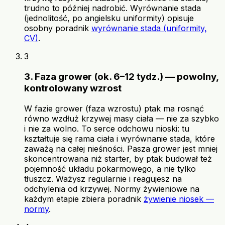
trudno to później nadrobić. Wyrównanie stada
(jednolitość, po angielsku uniformity) opisuje
osobny poradnik
wyrównanie stada (uniformity,
CV)
.
3
3. Faza grower (ok. 6–12 tydz.) — powolny,
kontrolowany wzrost
W fazie grower (faza wzrostu) ptak ma rosnąć
równo wzdłuż krzywej masy ciała — nie za szybko
i nie za wolno. To serce odchowu nioski: tu
kształtuje się rama ciała i wyrównanie stada, które
zaważą na całej nieśności. Pasza grower jest mniej
skoncentrowana niż starter, by ptak budował też
pojemność układu pokarmowego, a nie tylko
tłuszcz. Ważysz regularnie i reagujesz na
odchylenia od krzywej. Normy żywieniowe na
każdym etapie zbiera poradnik
żywienie niosek —
normy
.