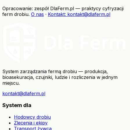
Opracowanie: zespół DlaFerm.pl
—
praktycy cyfryzacji
ferm drobiu
.
O nas
·
Kontakt
: kontakt@dlaferm.pl
System zarządzania fermą drobiu — produkcja,
bioasekuracja, czujniki, ludzie i rozliczenia w jednym
miejscu.
kontakt@dlaferm.pl
System dla
Hodowcy drobiu
Zlecenia i ekipy
Transport żywca