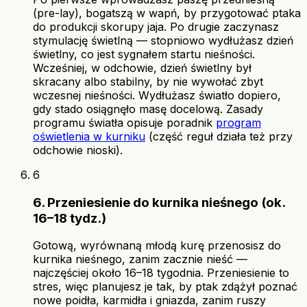
(pre-lay), bogatszą w wapń, by przygotować ptaka
do produkcji skorupy jaja. Po drugie zaczynasz
stymulację świetlną — stopniowo wydłużasz dzień
świetlny, co jest sygnałem startu nieśności.
Wcześniej, w odchowie, dzień świetlny był
skracany albo stabilny, by nie wywołać zbyt
wczesnej nieśności. Wydłużasz światło dopiero,
gdy stado osiągnęło masę docelową. Zasady
programu światła opisuje poradnik
program
oświetlenia w kurniku
(część reguł działa też przy
odchowie nioski).
6
6. Przeniesienie do kurnika nieśnego (ok.
16–18 tydz.)
Gotową, wyrównaną młodą kurę przenosisz do
kurnika nieśnego, zanim zacznie nieść —
najczęściej około 16–18 tygodnia. Przeniesienie to
stres, więc planujesz je tak, by ptak zdążył poznać
nowe poidła, karmidła i gniazda, zanim ruszy