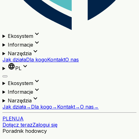
expand_more
Ekosystem
expand_more
Informacje
expand_more
Narzędzia
Jak działa
Dla kogo
Kontakt
O nas
language
expand_more
PL
expand_more
Ekosystem
expand_more
Informacje
expand_more
Narzędzia
Jak działa
→
Dla kogo
→
Kontakt
→
O nas
→
PL
EN
UA
Dołącz teraz
Zaloguj się
Poradnik hodowcy