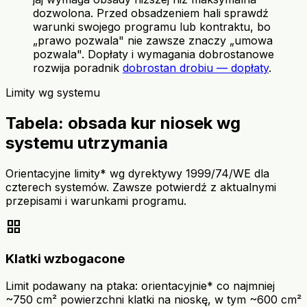
dozwolona. Przed obsadzeniem hali sprawdź
warunki swojego programu lub kontraktu, bo
„prawo pozwala" nie zawsze znaczy „umowa
pozwala". Dopłaty i wymagania dobrostanowe
rozwija poradnik
dobrostan drobiu — dopłaty
.
Limity wg systemu
Tabela: obsada kur niosek wg
systemu utrzymania
Orientacyjne limity* wg dyrektywy 1999/74/WE dla
czterech systemów. Zawsze potwierdź z aktualnymi
przepisami i warunkami programu.
grid_view
Klatki wzbogacone
Limit podawany na ptaka: orientacyjnie* co najmniej
~750 cm² powierzchni klatki na nioskę, w tym ~600 cm²