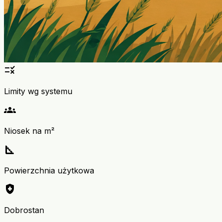
rule
Limity wg systemu
groups
Niosek na m²
square_foot
Powierzchnia użytkowa
health_and_safety
Dobrostan