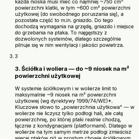
każda nioska musi mieć co najmniej ~750 cm²
powierzchni klatki, w tym ~600 cm² powierzchni
użytkowej (do swobodnego poruszania się), a
pozostała część to m.in. gniazdo. Do tego
dochodzą wymagania na grzędę, gniazdo i miejsce
do grzebania na ptaka. To najgęstszy z
dozwolonych systemów, dlatego szczególnie
pilnuje się w nim wentylacji i jakości powietrza.
3
3. Ściółka i woliera — do ~9 niosek na m²
powierzchni użytkowej
W systemie ściółkowym i w wolierze limit to
maksymalnie ~9 niosek na m² powierzchni
użytkowej (wg dyrektywy 1999/74/WE)*.
Kluczowe słowo to „powierzchnia użytkowa" — w
wolierze nie liczysz tylko podłogi hali, ale całą
powierzchnię, po której ptaki realnie chodzą,
łącznie z kondygnacjami (platformami). Dlatego w
wolierze na tym samym metrze podłogi zmieścisz
więcej ptaków niż w prostym chowie ściółkowym