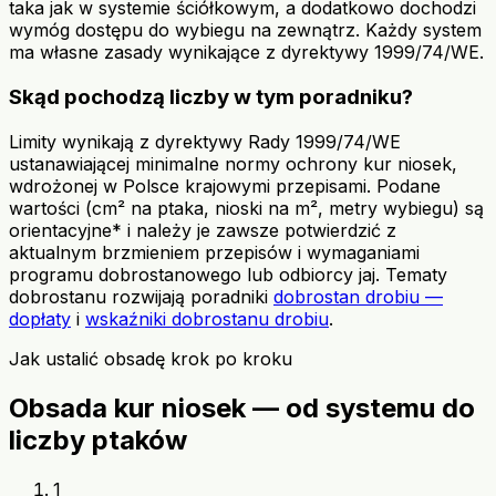
taka jak w systemie ściółkowym, a dodatkowo dochodzi
wymóg dostępu do wybiegu na zewnątrz. Każdy system
ma własne zasady wynikające z dyrektywy 1999/74/WE.
Skąd pochodzą liczby w tym poradniku?
Limity wynikają z dyrektywy Rady 1999/74/WE
ustanawiającej minimalne normy ochrony kur niosek,
wdrożonej w Polsce krajowymi przepisami. Podane
wartości (cm² na ptaka, nioski na m², metry wybiegu) są
orientacyjne* i należy je zawsze potwierdzić z
aktualnym brzmieniem przepisów i wymaganiami
programu dobrostanowego lub odbiorcy jaj. Tematy
dobrostanu rozwijają poradniki
dobrostan drobiu —
dopłaty
i
wskaźniki dobrostanu drobiu
.
Jak ustalić obsadę krok po kroku
Obsada kur niosek — od systemu do
liczby ptaków
1