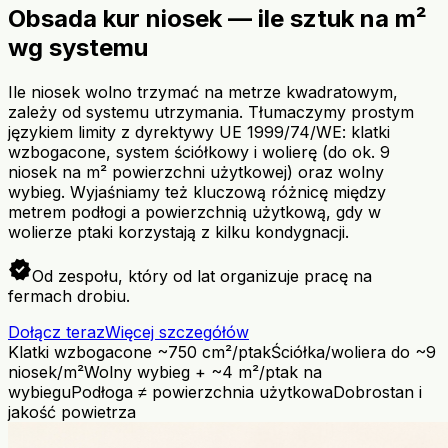
Obsada kur niosek — ile sztuk na m²
wg systemu
Ile niosek wolno trzymać na metrze kwadratowym,
zależy od systemu utrzymania. Tłumaczymy prostym
językiem limity z dyrektywy UE 1999/74/WE: klatki
wzbogacone, system ściółkowy i wolierę (do ok. 9
niosek na m² powierzchni użytkowej) oraz wolny
wybieg. Wyjaśniamy też kluczową różnicę między
metrem podłogi a powierzchnią użytkową, gdy w
wolierze ptaki korzystają z kilku kondygnacji.
verified
Od zespołu, który od lat organizuje pracę na
fermach drobiu.
Dołącz teraz
Więcej szczegółów
Klatki wzbogacone ~750 cm²/ptak
Ściółka/woliera do ~9
niosek/m²
Wolny wybieg + ~4 m²/ptak na
wybiegu
Podłoga ≠ powierzchnia użytkowa
Dobrostan i
jakość powietrza