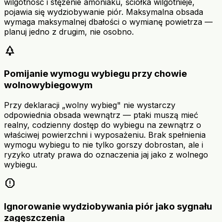
wilgotność i stężenie amoniaku, ściółka wilgotnieje,
pojawia się wydziobywanie piór. Maksymalna obsada
wymaga maksymalnej dbałości o wymianę powietrza —
planuj jedno z drugim, nie osobno.
park
Pomijanie wymogu wybiegu przy chowie
wolnowybiegowym
Przy deklaracji „wolny wybieg" nie wystarczy
odpowiednia obsada wewnątrz — ptaki muszą mieć
realny, codzienny dostęp do wybiegu na zewnątrz o
właściwej powierzchni i wyposażeniu. Brak spełnienia
wymogu wybiegu to nie tylko gorszy dobrostan, ale i
ryzyko utraty prawa do oznaczenia jaj jako z wolnego
wybiegu.
report
Ignorowanie wydziobywania piór jako sygnału
zagęszczenia