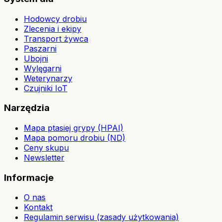
Hodowcy drobiu
Zlecenia i ekipy
Transport żywca
Paszarni
Ubojni
Wylęgarni
Weterynarzy
Czujniki IoT
Narzędzia
Mapa ptasiej grypy (HPAI)
Mapa pomoru drobiu (ND)
Ceny skupu
Newsletter
Informacje
O nas
Kontakt
Regulamin serwisu (zasady użytkowania)