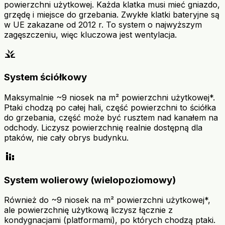
powierzchni użytkowej. Każda klatka musi mieć gniazdo,
grzędę i miejsce do grzebania. Zwykłe klatki bateryjne są
w UE zakazane od 2012 r. To system o najwyższym
zagęszczeniu, więc kluczowa jest wentylacja.
grass
System ściółkowy
Maksymalnie ~9 niosek na m² powierzchni użytkowej*.
Ptaki chodzą po całej hali, część powierzchni to ściółka
do grzebania, część może być rusztem nad kanałem na
odchody. Liczysz powierzchnię realnie dostępną dla
ptaków, nie cały obrys budynku.
stacked_bar_chart
System wolierowy (wielopoziomowy)
Również do ~9 niosek na m² powierzchni użytkowej*,
ale powierzchnię użytkową liczysz łącznie z
kondygnacjami (platformami), po których chodzą ptaki.