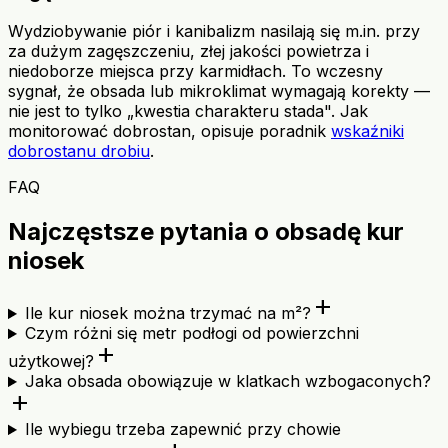
Wydziobywanie piór i kanibalizm nasilają się m.in. przy
za dużym zagęszczeniu, złej jakości powietrza i
niedoborze miejsca przy karmidłach. To wczesny
sygnał, że obsada lub mikroklimat wymagają korekty —
nie jest to tylko „kwestia charakteru stada". Jak
monitorować dobrostan, opisuje poradnik
wskaźniki
dobrostanu drobiu
.
FAQ
Najczęstsze pytania o obsadę kur
niosek
add
Ile kur niosek można trzymać na m²?
Czym różni się metr podłogi od powierzchni
add
użytkowej?
Jaka obsada obowiązuje w klatkach wzbogaconych?
add
Ile wybiegu trzeba zapewnić przy chowie