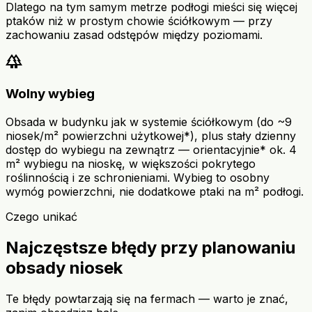
Dlatego na tym samym metrze podłogi mieści się więcej
ptaków niż w prostym chowie ściółkowym — przy
zachowaniu zasad odstępów między poziomami.
forest
Wolny wybieg
Obsada w budynku jak w systemie ściółkowym (do ~9
niosek/m² powierzchni użytkowej*), plus stały dzienny
dostęp do wybiegu na zewnątrz — orientacyjnie* ok. 4
m² wybiegu na nioskę, w większości pokrytego
roślinnością i ze schronieniami. Wybieg to osobny
wymóg powierzchni, nie dodatkowe ptaki na m² podłogi.
Czego unikać
Najczęstsze błędy przy planowaniu
obsady niosek
Te błędy powtarzają się na fermach — warto je znać,