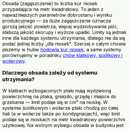
Obsada (zagęszczenie) to liczba kur niosek
przypadająca na metr kwadratowy. To jeden z
najważniejszych parametrów dobrostanu i wyniku
produkcyjnego — za duże zagęszczenie oznacza
gorszą jakość powietrza, więcej wydziobywania piór,
słabszą jakość skorupy i wyższe upadki. Limity są jednak
inne dla każdego systemu utrzymania, dlatego nie da się
podać jednej liczby „dla niosek". Szerzej o całym chowie
piszemy w hubie
hodowla kur niosek
, a same systemy
porównujemy w poradniku
chów klatkowy, ściółkowy i
wolierowy
.
Dlaczego obsada zależy od systemu
utrzymania?
W klatkach wzbogaconych ptaki mają wydzieloną
powierzchnię na ptaka, gniazdo, grzędę i miejsce do
grzebania — limit podaje się w cm² na nioskę. W
systemie ściółkowym i wolierze ptaki chodzą po całej
hali (a w wolierze także po kondygnacjach), więc limit
podaje się w nioskach na metr kwadratowy powierzchni
użytkowej. Na wolnym wybiegu obsada w budynku jest