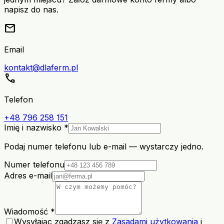
napisz do nas.
mail
Email
kontakt@dlaferm.pl
call
Telefon
+48 796 258 151
Imię i nazwisko *
Podaj numer telefonu lub e-mail — wystarczy jedno.
Numer telefonu
Adres e-mail
Wiadomość *
Wysyłając zgadzasz się z
Zasadami użytkowania
i