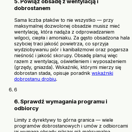
5. Powiąż obsadę z wentylacją i
dobrostanem
Sama liczba ptaków to nie wszystko — przy
maksymalnej dozwolonej obsadzie musisz mieć
wentylację, która nadąża z odprowadzaniem
wilgoci, ciepła i amoniaku. Za gęsto obsadzona hala
szybciej traci jakość powietrza, co sprzyja
wydziobywaniu piór i kanibalizmowi oraz pogarsza
nieśność i jakość skorupy. Obsadę planuj więc
razem z wentylacją, oświetleniem i wyposażeniem
(grzędy, gniazda). Wskaźniki, którymi mierzy się
dobrostan stada, opisuje poradnik
wskaźniki
dobrostanu drobiu
.
6
6. Sprawdź wymagania programu i
odbiorcy
Limity z dyrektywy to górna granica — wiele
programów dobrostanowych i umów z odbiorcami
jaj wymaga obsady niższej niż maksymalna