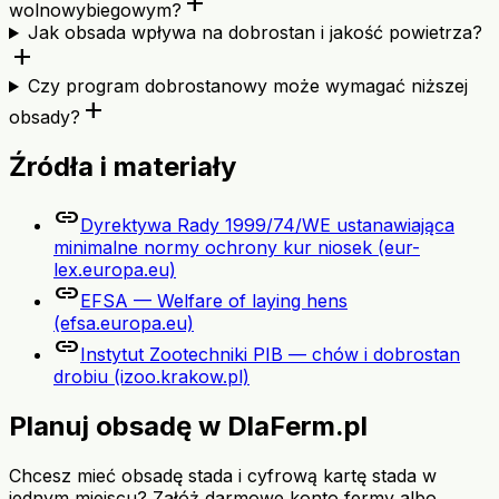
add
wolnowybiegowym?
Jak obsada wpływa na dobrostan i jakość powietrza?
add
Czy program dobrostanowy może wymagać niższej
add
obsady?
Źródła i materiały
link
Dyrektywa Rady 1999/74/WE ustanawiająca
minimalne normy ochrony kur niosek (eur-
lex.europa.eu)
link
EFSA — Welfare of laying hens
(efsa.europa.eu)
link
Instytut Zootechniki PIB — chów i dobrostan
drobiu (izoo.krakow.pl)
Planuj obsadę w DlaFerm.pl
Chcesz mieć obsadę stada i cyfrową kartę stada w
jednym miejscu? Załóż darmowe konto fermy albo