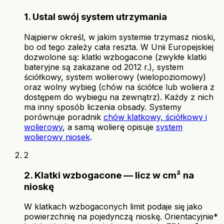
1. Ustal swój system utrzymania
Najpierw określ, w jakim systemie trzymasz nioski,
bo od tego zależy cała reszta. W Unii Europejskiej
dozwolone są: klatki wzbogacone (zwykłe klatki
bateryjne są zakazane od 2012 r.), system
ściółkowy, system wolierowy (wielopoziomowy)
oraz wolny wybieg (chów na ściółce lub woliera z
dostępem do wybiegu na zewnątrz). Każdy z nich
ma inny sposób liczenia obsady. Systemy
porównuje poradnik
chów klatkowy, ściółkowy i
wolierowy
, a samą wolierę opisuje
system
wolierowy niosek
.
2
2. Klatki wzbogacone — licz w cm² na
nioskę
W klatkach wzbogaconych limit podaje się jako
powierzchnię na pojedynczą nioskę. Orientacyjnie*