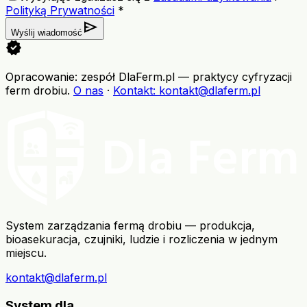
Polityką Prywatności
*
send
Wyślij wiadomość
verified
Opracowanie: zespół DlaFerm.pl
—
praktycy cyfryzacji
ferm drobiu
.
O nas
·
Kontakt
: kontakt@dlaferm.pl
System zarządzania fermą drobiu — produkcja,
bioasekuracja, czujniki, ludzie i rozliczenia w jednym
miejscu.
kontakt@dlaferm.pl
System dla