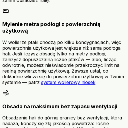
zanim obsadzisz halę.
straighten
Mylenie metra podłogi z powierzchnią
użytkową
W wolierze ptaki chodzą po kilku kondygnacjach, więc
powierzchnia użytkowa jest większa niż sama podłoga
hali. Jeśli liczysz obsadę tylko na metry podłogi,
zaniżysz dopuszczalną liczbę ptaków — albo, licząc
odwrotnie, możesz nieświadomie przekroczyć limit na
realną powierzchnię użytkową. Zawsze ustal, co
dokładnie wlicza się do powierzchni użytkowej w Twoim
systemie — patrz
system wolierowy niosek
.
air
Obsada na maksimum bez zapasu wentylacji
Obsadzenie hali do górnej granicy bez wentylacji, która
nadąża, kończy się złą jakością powietrza: rośnie