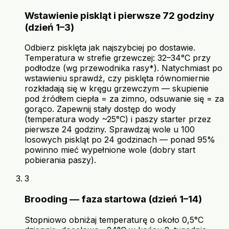
Wstawienie piskląt i pierwsze 72 godziny
(dzień 1–3)
Odbierz pisklęta jak najszybciej po dostawie.
Temperatura w strefie grzewczej: 32–34°C przy
podłodze (wg przewodnika rasy*). Natychmiast po
wstawieniu sprawdź, czy pisklęta równomiernie
rozkładają się w kręgu grzewczym — skupienie
pod źródłem ciepła = za zimno, odsuwanie się = za
gorąco. Zapewnij stały dostęp do wody
(temperatura wody ~25°C) i paszy starter przez
pierwsze 24 godziny. Sprawdzaj wole u 100
losowych piskląt po 24 godzinach — ponad 95%
powinno mieć wypełnione wole (dobry start
pobierania paszy).
3
Brooding — faza startowa (dzień 1–14)
Stopniowo obniżaj temperaturę o około 0,5°C