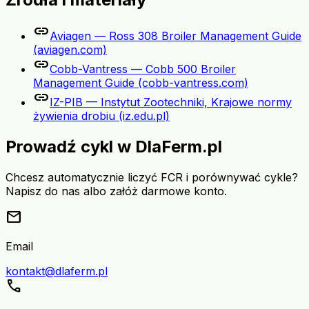
link
Aviagen — Ross 308 Broiler Management Guide
(aviagen.com)
link
Cobb-Vantress — Cobb 500 Broiler
Management Guide (cobb-vantress.com)
link
IZ-PIB — Instytut Zootechniki, Krajowe normy
żywienia drobiu (iz.edu.pl)
Prowadź cykl w DlaFerm.pl
Chcesz automatycznie liczyć FCR i porównywać cykle?
Napisz do nas albo załóż darmowe konto.
mail
Email
kontakt@dlaferm.pl
call