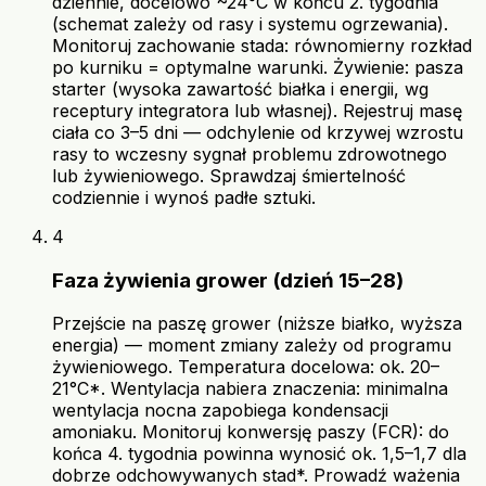
dziennie, docelowo ~24°C w końcu 2. tygodnia
(schemat zależy od rasy i systemu ogrzewania).
Monitoruj zachowanie stada: równomierny rozkład
po kurniku = optymalne warunki. Żywienie: pasza
starter (wysoka zawartość białka i energii, wg
receptury integratora lub własnej). Rejestruj masę
ciała co 3–5 dni — odchylenie od krzywej wzrostu
rasy to wczesny sygnał problemu zdrowotnego
lub żywieniowego. Sprawdzaj śmiertelność
codziennie i wynoś padłe sztuki.
4
Faza żywienia grower (dzień 15–28)
Przejście na paszę grower (niższe białko, wyższa
energia) — moment zmiany zależy od programu
żywieniowego. Temperatura docelowa: ok. 20–
21°C*. Wentylacja nabiera znaczenia: minimalna
wentylacja nocna zapobiega kondensacji
amoniaku. Monitoruj konwersję paszy (FCR): do
końca 4. tygodnia powinna wynosić ok. 1,5–1,7 dla
dobrze odchowywanych stad*. Prowadź ważenia