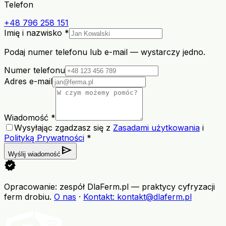
Telefon
+48 796 258 151
Imię i nazwisko *
Podaj numer telefonu lub e-mail — wystarczy jedno.
Numer telefonu
Adres e-mail
Wiadomość *
Wysyłając zgadzasz się z
Zasadami użytkowania
i
Polityką Prywatności
*
send
Wyślij wiadomość
verified
Opracowanie: zespół DlaFerm.pl
—
praktycy cyfryzacji
ferm drobiu
.
O nas
·
Kontakt
: kontakt@dlaferm.pl