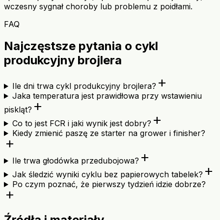
wczesny sygnał choroby lub problemu z poidłami.
FAQ
Najczęstsze pytania o cykl
produkcyjny brojlera
add
Ile dni trwa cykl produkcyjny brojlera?
Jaka temperatura jest prawidłowa przy wstawieniu
add
piskląt?
add
Co to jest FCR i jaki wynik jest dobry?
Kiedy zmienić paszę ze starter na grower i finisher?
add
add
Ile trwa głodówka przedubojowa?
add
Jak śledzić wyniki cyklu bez papierowych tabelek?
Po czym poznać, że pierwszy tydzień idzie dobrze?
add
Źródła i materiały