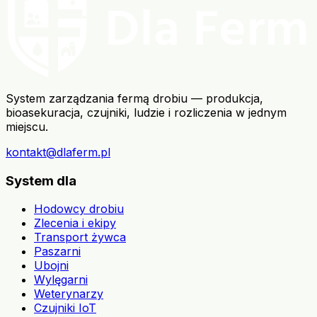
System zarządzania fermą drobiu — produkcja,
bioasekuracja, czujniki, ludzie i rozliczenia w jednym
miejscu.
kontakt@dlaferm.pl
System dla
Hodowcy drobiu
Zlecenia i ekipy
Transport żywca
Paszarni
Ubojni
Wylęgarni
Weterynarzy
Czujniki IoT