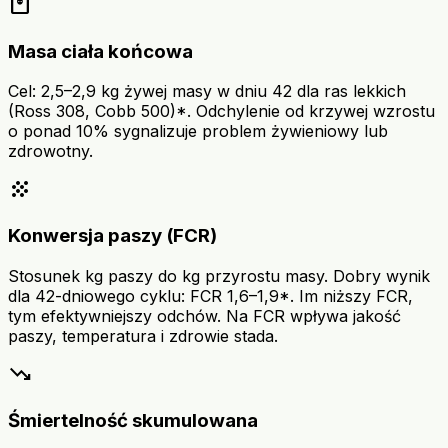
monitor_weight
Masa ciała końcowa
Cel: 2,5–2,9 kg żywej masy w dniu 42 dla ras lekkich
(Ross 308, Cobb 500)*. Odchylenie od krzywej wzrostu
o ponad 10% sygnalizuje problem żywieniowy lub
zdrowotny.
grain
Konwersja paszy (FCR)
Stosunek kg paszy do kg przyrostu masy. Dobry wynik
dla 42-dniowego cyklu: FCR 1,6–1,9*. Im niższy FCR,
tym efektywniejszy odchów. Na FCR wpływa jakość
paszy, temperatura i zdrowie stada.
trending_down
Śmiertelność skumulowana