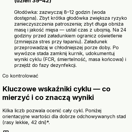
(dzień 39–42)
Głodówka: zazwyczaj 8–12 godzin (woda
dostępna). Zbyt krótka głodówka zwiększa ryzyko
zanieczyszczenia patroszenia; zbyt długa obniża
masę i jakość mięsa — ustal czas z ubojnią. Na 24
godziny przed załadunkiem ogranicz oświetlenie
(zmniejsza stres przy łapaniu). Załadunek
przeprowadzaj w chłodniejszej porze doby. Po
wywózce stada zamknij kurnik, udokumentuj
wyniki cyklu (FCR, śmiertelność, masa końcowa) i
przejdź do fazy dezynfekcji.
Co kontrolować
Kluczowe wskaźniki cyklu — co
mierzyć i co znaczą wyniki
Kilka liczb pozwala ocenić cały cykl. Poniżej
orientacyjne wartości dla dobrze odchowywanych stad
(rasy lekkie, 42 dni)*.