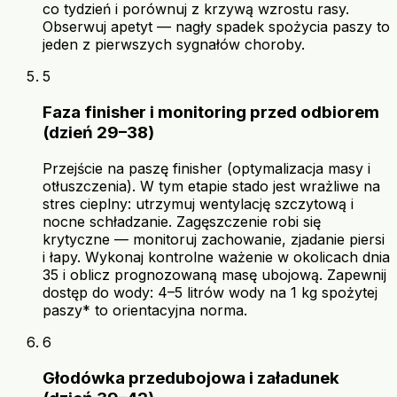
co tydzień i porównuj z krzywą wzrostu rasy.
Obserwuj apetyt — nagły spadek spożycia paszy to
jeden z pierwszych sygnałów choroby.
5
Faza finisher i monitoring przed odbiorem
(dzień 29–38)
Przejście na paszę finisher (optymalizacja masy i
otłuszczenia). W tym etapie stado jest wrażliwe na
stres cieplny: utrzymuj wentylację szczytową i
nocne schładzanie. Zagęszczenie robi się
krytyczne — monitoruj zachowanie, zjadanie piersi
i łapy. Wykonaj kontrolne ważenie w okolicach dnia
35 i oblicz prognozowaną masę ubojową. Zapewnij
dostęp do wody: 4–5 litrów wody na 1 kg spożytej
paszy* to orientacyjna norma.
6
Głodówka przedubojowa i załadunek