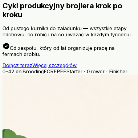
Cykl produkcyjny brojlera krok po
kroku
Od pustego kurnika do załadunku — wszystkie etapy
odchowu, co robić i na co uważać w każdym tygodniu.
verified
Od zespołu, który od lat organizuje pracę na
fermach drobiu.
Dołącz teraz
Więcej szczegółów
0–42 dni
Brooding
FCR
EPEF
Starter · Grower · Finisher