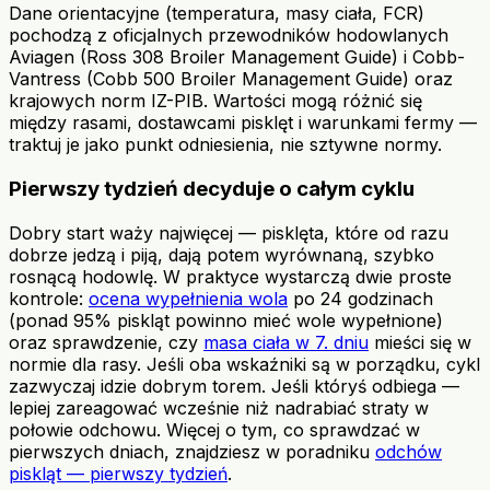
Dane orientacyjne (temperatura, masy ciała, FCR)
pochodzą z oficjalnych przewodników hodowlanych
Aviagen (Ross 308 Broiler Management Guide) i Cobb-
Vantress (Cobb 500 Broiler Management Guide) oraz
krajowych norm IZ-PIB. Wartości mogą różnić się
między rasami, dostawcami pisklęt i warunkami fermy —
traktuj je jako punkt odniesienia, nie sztywne normy.
Pierwszy tydzień decyduje o całym cyklu
Dobry start waży najwięcej — pisklęta, które od razu
dobrze jedzą i piją, dają potem wyrównaną, szybko
rosnącą hodowlę. W praktyce wystarczą dwie proste
kontrole:
ocena wypełnienia wola
po 24 godzinach
(ponad 95% piskląt powinno mieć wole wypełnione)
oraz sprawdzenie, czy
masa ciała w 7. dniu
mieści się w
normie dla rasy. Jeśli oba wskaźniki są w porządku, cykl
zazwyczaj idzie dobrym torem. Jeśli któryś odbiega —
lepiej zareagować wcześnie niż nadrabiać straty w
połowie odchowu. Więcej o tym, co sprawdzać w
pierwszych dniach, znajdziesz w poradniku
odchów
piskląt — pierwszy tydzień
.