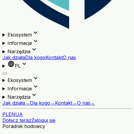
expand_more
Ekosystem
expand_more
Informacje
expand_more
Narzędzia
Jak działa
Dla kogo
Kontakt
O nas
language
expand_more
PL
expand_more
Ekosystem
expand_more
Informacje
expand_more
Narzędzia
Jak działa
→
Dla kogo
→
Kontakt
→
O nas
→
PL
EN
UA
Dołącz teraz
Zaloguj się
Poradnik hodowcy