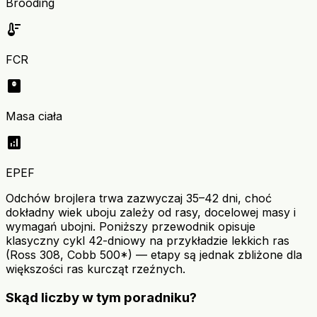
Brooding
thermostat
FCR
monitor_weight
Masa ciała
analytics
EPEF
Odchów brojlera trwa zazwyczaj 35–42 dni, choć
dokładny wiek uboju zależy od rasy, docelowej masy i
wymagań ubojni. Poniższy przewodnik opisuje
klasyczny cykl 42-dniowy na przykładzie lekkich ras
(Ross 308, Cobb 500*) — etapy są jednak zbliżone dla
większości ras kurcząt rzeźnych.
Skąd liczby w tym poradniku?