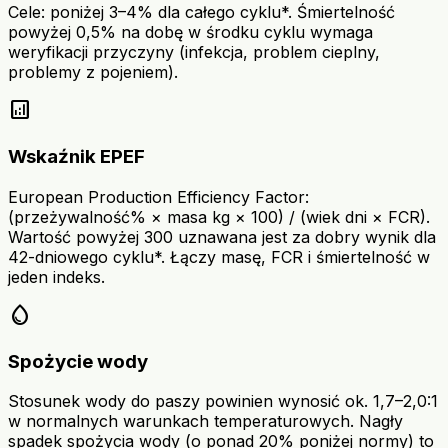
Cele: poniżej 3–4% dla całego cyklu*. Śmiertelność
powyżej 0,5% na dobę w środku cyklu wymaga
weryfikacji przyczyny (infekcja, problem cieplny,
problemy z pojeniem).
analytics
Wskaźnik EPEF
European Production Efficiency Factor:
(przeżywalność% × masa kg × 100) / (wiek dni × FCR).
Wartość powyżej 300 uznawana jest za dobry wynik dla
42-dniowego cyklu*. Łączy masę, FCR i śmiertelność w
jeden indeks.
water_drop
Spożycie wody
Stosunek wody do paszy powinien wynosić ok. 1,7–2,0:1
w normalnych warunkach temperaturowych. Nagły
spadek spożycia wody (o ponad 20% poniżej normy) to