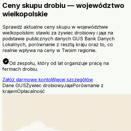
Ceny skupu drobiu — województwo
wielkopolskie
Sprawdź aktualne ceny skupu w województwie
wielkopolskim: stawki za żywiec drobiowy i jaja na
podstawie publicznych danych GUS Bank Danych
Lokalnych, porównanie z resztą kraju oraz to, co
realnie wpływa na ceny w Twoim regionie.
verified
Od zespołu, który od lat organizuje pracę na
fermach drobiu.
Załóż darmowe konto
Więcej szczegółów
Dane GUS
Żywiec drobiowy
Jaja
Porównanie z
krajem
Opłacalność