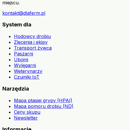
miejscu.
kontakt@dlaferm.pl
System dla
Hodowcy drobiu
Zlecenia i ekipy
Transport żywca
Paszarni
Ubojni
Wylęgarni
Weterynarzy
Czujniki IoT
Narzędzia
Mapa ptasiej grypy (HPAI)
Mapa pomoru drobiu (ND)
Ceny skupu
Newsletter
Informacje