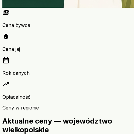
payments
Cena żywca
egg
Cena jaj
calendar_month
Rok danych
trending_up
Opłacalność
Ceny w regionie
Aktualne ceny — województwo
wielkopolskie