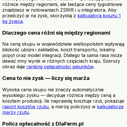
różnice między regionami, ale bieżące ceny tygodniowe
znajdziesz w notowaniach ZSRIR i u integratora. Aby
przeliczyć je na zysk, skorzystaj z
kalkulatora kosztu 1
kg żywca
.
Dlaczego cena różni się między regionami
Na cenę skupu w województwie wielkopolskim wpływają
bliskość ubojni i zakładów, koszt transportu, lokalny
popyt oraz model integracji. Dlatego ta sama rasa może
dawać inny wynik w różnych częściach kraju. Szerszy
obraz daje
ranking opłacalności gatunków
.
Cena to nie zysk — liczy się marża
Wysoka cena skupu nie znaczy automatycznie
wysokiego zysku — decyduje różnica między ceną a
kosztem produkcji. Ile naprawdę kosztuje rzut, pokazuje
raport kosztów rzutu
, a marżę policzysz w
kalkulatorze
marży rzutu
.
Policz opłacalność z DlaFerm.pl