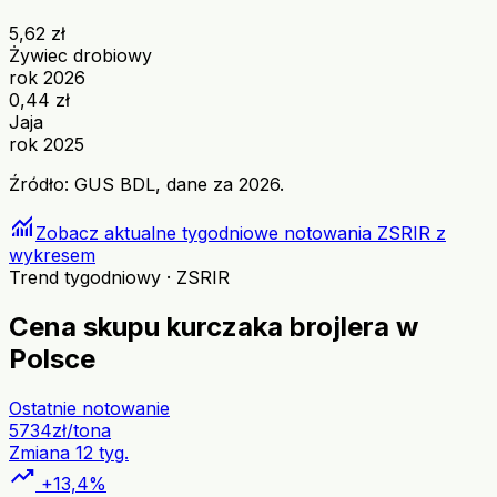
5,62 zł
Żywiec drobiowy
rok 2026
0,44 zł
Jaja
rok 2025
Źródło: GUS BDL, dane za 2026.
monitoring
Zobacz aktualne tygodniowe notowania ZSRIR z
wykresem
Trend tygodniowy · ZSRIR
Cena skupu kurczaka brojlera w
Polsce
Ostatnie notowanie
5734
zł/tona
Zmiana 12 tyg.
trending_up
+13,4%