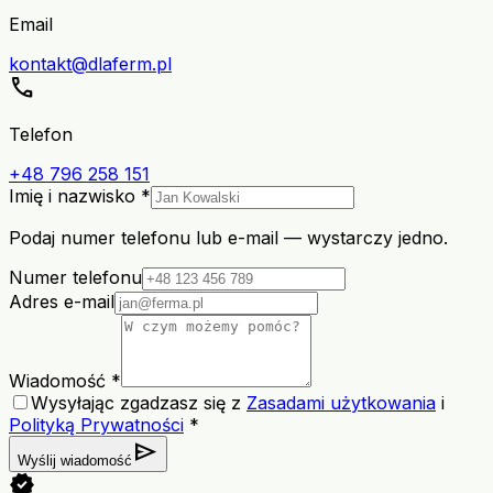
Email
kontakt@dlaferm.pl
call
Telefon
+48 796 258 151
Imię i nazwisko *
Podaj numer telefonu lub e-mail — wystarczy jedno.
Numer telefonu
Adres e-mail
Wiadomość *
Wysyłając zgadzasz się z
Zasadami użytkowania
i
Polityką Prywatności
*
send
Wyślij wiadomość
verified