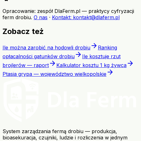
Opracowanie: zespół DlaFerm.pl
—
praktycy cyfryzacji
ferm drobiu
.
O nas
·
Kontakt
: kontakt@dlaferm.pl
Zobacz też
arrow_forward
Ile można zarobić na hodowli drobiu
Ranking
arrow_forward
opłacalności gatunków drobiu
Ile kosztuje rzut
arrow_forward
arrow_forward
brojlerów — raport
Kalkulator kosztu 1 kg żywca
arrow_forward
Ptasia grypa — województwo wielkopolskie
System zarządzania fermą drobiu — produkcja,
bioasekuracja, czujniki, ludzie i rozliczenia w jednym