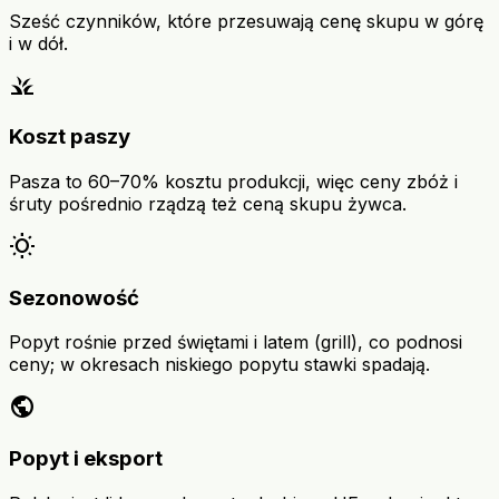
Sześć czynników, które przesuwają cenę skupu w górę
i w dół.
grass
Koszt paszy
Pasza to 60–70% kosztu produkcji, więc ceny zbóż i
śruty pośrednio rządzą też ceną skupu żywca.
wb_sunny
Sezonowość
Popyt rośnie przed świętami i latem (grill), co podnosi
ceny; w okresach niskiego popytu stawki spadają.
public
Popyt i eksport