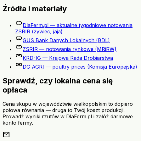
Źródła i materiały
link
DlaFerm.pl — aktualne tygodniowe notowania
ZSRIR (żywiec, jaja)
link
GUS Bank Danych Lokalnych (BDL)
link
ZSRIR — notowania rynkowe (MRiRW)
link
KRD-IG — Krajowa Rada Drobiarstwa
link
DG AGRI — poultry prices (Komisja Europejska)
Sprawdź, czy lokalna cena się
opłaca
Cena skupu w województwie wielkopolskim to dopiero
połowa równania — druga to Twój koszt produkcji.
Prowadź wyniki rzutów w DlaFerm.pl i załóż darmowe
konto fermy.
mail