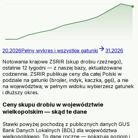
arrow_forward
20.2026
Pełny wykres i wszystkie gatunki
31.2026
Notowania krajowe ZSRIR (skup drobiu rzeźnego),
ostatnie 12 tygodni — z naszej bazy, aktualizowane
codziennie. ZSRIR publikuje ceny dla całej Polski w
podziale na gatunki (brojler, indyk, kaczka, gęś), a nie
na województwa; w pełnym widoku wybierzesz gatunek
i dłuższy okres.
Ceny skupu drobiu w województwie
wielkopolskim — skąd te dane
Stawki powyżej pochodzą z publicznych danych GUS
Bank Danych Lokalnych (BDL) dla województwa
wielkopolskiego. To dane roczne — pokazują poziom i