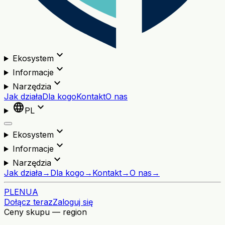
expand_more
Ekosystem
expand_more
Informacje
expand_more
Narzędzia
Jak działa
Dla kogo
Kontakt
O nas
language
expand_more
PL
expand_more
Ekosystem
expand_more
Informacje
expand_more
Narzędzia
Jak działa
→
Dla kogo
→
Kontakt
→
O nas
→
PL
EN
UA
Dołącz teraz
Zaloguj się
Ceny skupu — region