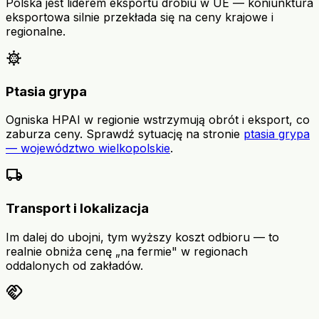
Polska jest liderem eksportu drobiu w UE — koniunktura
eksportowa silnie przekłada się na ceny krajowe i
regionalne.
coronavirus
Ptasia grypa
Ogniska HPAI w regionie wstrzymują obrót i eksport, co
zaburza ceny. Sprawdź sytuację na stronie
ptasia grypa
— województwo wielkopolskie
.
local_shipping
Transport i lokalizacja
Im dalej do ubojni, tym wyższy koszt odbioru — to
realnie obniża cenę „na fermie" w regionach
oddalonych od zakładów.
handshake