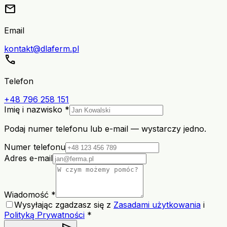
mail
Email
kontakt@dlaferm.pl
call
Telefon
+48 796 258 151
Imię i nazwisko *
Podaj numer telefonu lub e-mail — wystarczy jedno.
Numer telefonu
Adres e-mail
Wiadomość *
Wysyłając zgadzasz się z
Zasadami użytkowania
i
Polityką Prywatności
*