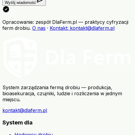
send
Wyślij wiadomość
verified
Opracowanie: zespół DlaFerm.pl
—
praktycy cyfryzacji
ferm drobiu
.
O nas
·
Kontakt
: kontakt@dlaferm.pl
System zarządzania fermą drobiu — produkcja,
bioasekuracja, czujniki, ludzie i rozliczenia w jednym
miejscu.
kontakt@dlaferm.pl
System dla
Hodowcy drobiu