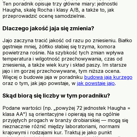
Ten poradnik opisuje trzy główne miary: jednostki
Haugha, skalę Rocha i klasy A/B, a także to, jak
przeprowadzić ocenę samodzielnie.
Dlaczego jakość jaja się zmienia?
Jajo zaczyna tracić jakość od razu po zniesieniu. Białko
gęstnieje mniej, żółtko słabiej się trzyma, komora
powietrzna rośnie. Na szybkość tych zmian wpływa
temperatura i wilgotność przechowywania, czas od
zniesienia, a także wiek kury i skład paszy. Im starsze
jajo i im gorzej przechowywane, tym niższa ocena.
Więcej o budowie jaja w poradniku
budowa jaja kurzego
oraz o tym, jak jajo powstaje, w
jak powstaje jajo
.
Skąd biorą się liczby w tym poradniku?
Podane wartości (np. „powyżej 72 jednostek Haugha =
klasa AA") są orientacyjne i opierają się na ogólnie
przyjętych progach w branży drobiarskiej — mogą się
nieznacznie różnić między laboratoriami, normami
krajowymi i rodzajami kur. Traktuj je jako punkt