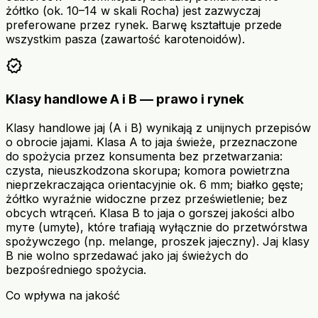
żółtko (ok. 10–14 w skali Rocha) jest zazwyczaj
preferowane przez rynek. Barwę kształtuje przede
wszystkim pasza (zawartość karotenoidów).
verified
Klasy handlowe A i B — prawo i rynek
Klasy handlowe jaj (A i B) wynikają z unijnych przepisów
o obrocie jajami. Klasa A to jaja świeże, przeznaczone
do spożycia przez konsumenta bez przetwarzania:
czysta, nieuszkodzona skorupa; komora powietrzna
nieprzekraczająca orientacyjnie ok. 6 mm; białko gęste;
żółtko wyraźnie widoczne przez prześwietlenie; bez
obcych wtrąceń. Klasa B to jaja o gorszej jakości albo
myте (umyte), które trafiają wyłącznie do przetwórstwa
spożywczego (np. melange, proszek jajeczny). Jaj klasy
B nie wolno sprzedawać jako jaj świeżych do
bezpośredniego spożycia.
Co wpływa na jakość