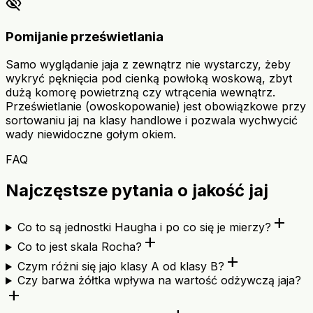
visibility_off
Pomijanie prześwietlania
Samo wyglądanie jaja z zewnątrz nie wystarczy, żeby
wykryć pęknięcia pod cienką powłoką woskową, zbyt
dużą komorę powietrzną czy wtrącenia wewnątrz.
Prześwietlanie (owoskopowanie) jest obowiązkowe przy
sortowaniu jaj na klasy handlowe i pozwala wychwycić
wady niewidoczne gołym okiem.
FAQ
Najczęstsze pytania o jakość jaj
add
Co to są jednostki Haugha i po co się je mierzy?
add
Co to jest skala Rocha?
add
Czym różni się jajo klasy A od klasy B?
Czy barwa żółtka wpływa na wartość odżywczą jaja?
add