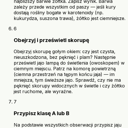
najbliższy barwie żółtka. Zapisz wynik. Barwa
zależy przede wszystkim od paszy — jeśli kury
dostają rośliny bogate w karotenoidy (np.
kukurydza, suszona trawa), żółtko jest ciemniejsze.
6
Obejrzyj i prześwietl skorupę
Obejrzyj skorupę gołym okiem: czy jest czysta,
nieuszkodzona, bez pęknięć i plam? Następnie
prześwietl jajo lampą do świetlenia (owoskopem) w
ciemnym miejscu. Patrz na komorę powietrzną
(ciemna przestrzeń na tępym końcu jaja) — im
mniejsza, tym świeższe jajo. Sprawdź, czy nie ma
pęknięć skorupy widocznych w świetle i czy żółtko
jest ruchome, ale wyraźne.
7
Przypisz klasę A lub B
Na podstawie wszystkich obserwacji przypisz jaju