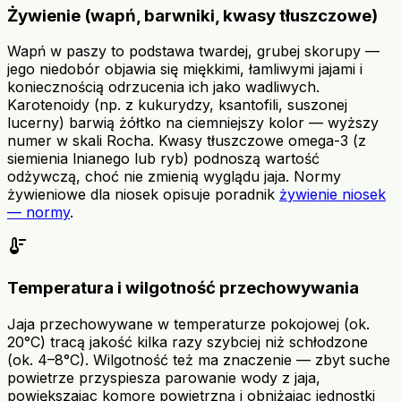
Żywienie (wapń, barwniki, kwasy tłuszczowe)
Wapń w paszy to podstawa twardej, grubej skorupy —
jego niedobór objawia się miękkimi, łamliwymi jajami i
koniecznością odrzucenia ich jako wadliwych.
Karotenoidy (np. z kukurydzy, ksantofili, suszonej
lucerny) barwią żółtko na ciemniejszy kolor — wyższy
numer w skali Rocha. Kwasy tłuszczowe omega-3 (z
siemienia lnianego lub ryb) podnoszą wartość
odżywczą, choć nie zmienią wyglądu jaja. Normy
żywieniowe dla niosek opisuje poradnik
żywienie niosek
— normy
.
thermostat
Temperatura i wilgotność przechowywania
Jaja przechowywane w temperaturze pokojowej (ok.
20°C) tracą jakość kilka razy szybciej niż schłodzone
(ok. 4–8°C). Wilgotność też ma znaczenie — zbyt suche
powietrze przyspiesza parowanie wody z jaja,
powiększając komorę powietrzną i obniżając jednostki