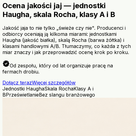
Ocena jakości jaj — jednostki
Haugha, skala Rocha, klasy A i B
Jakość jaja to nie tylko „świeże czy nie". Producenci i
odbiorcy oceniają ją kilkoma miarami: jednostkami
Haugha (jakość białka), skalą Rocha (barwa żółtka) i
klasami handlowymi A/B. Tłumaczymy, co każda z tych
miar znaczy i jak przeprowadzić ocenę krok po kroku.
verified
Od zespołu, który od lat organizuje pracę na
fermach drobiu.
Dołącz teraz
Więcej szczegółów
Jednostki Haugha
Skala Rocha
Klasy A i
B
Prześwietlanie
Bez slangu branżowego