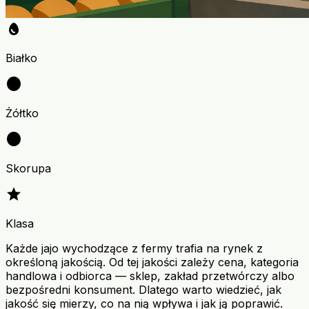
egg
Białko
circle
Żółtko
panorama_fish_eye
Skorupa
grade
Klasa
Każde jajo wychodzące z fermy trafia na rynek z
określoną jakością. Od tej jakości zależy cena, kategoria
handlowa i odbiorca — sklep, zakład przetwórczy albo
bezpośredni konsument. Dlatego warto wiedzieć, jak
jakość się mierzy, co na nią wpływa i jak ją poprawić.