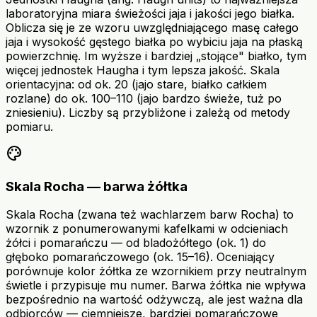
laboratoryjna miara świeżości jaja i jakości jego białka.
Oblicza się je ze wzoru uwzględniającego masę całego
jaja i wysokość gęstego białka po wybiciu jaja na płaską
powierzchnię. Im wyższe i bardziej „stojące" białko, tym
więcej jednostek Haugha i tym lepsza jakość. Skala
orientacyjna: od ok. 20 (jajo stare, białko całkiem
rozlane) do ok. 100–110 (jajo bardzo świeże, tuż po
zniesieniu). Liczby są przybliżone i zależą od metody
pomiaru.
palette
Skala Rocha — barwa żółtka
Skala Rocha (zwana też wachlarzem barw Rocha) to
wzornik z ponumerowanymi kafelkami w odcieniach
żółci i pomarańczu — od bladożółtego (ok. 1) do
głęboko pomarańczowego (ok. 15–16). Oceniający
porównuje kolor żółtka ze wzornikiem przy neutralnym
świetle i przypisuje mu numer. Barwa żółtka nie wpływa
bezpośrednio na wartość odżywczą, ale jest ważna dla
odbiorców — ciemniejsze, bardziej pomarańczowe