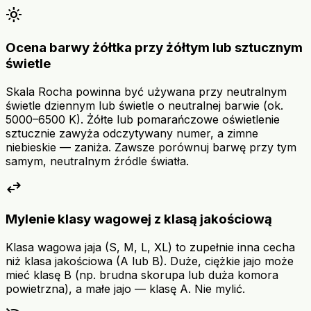
light_mode
Ocena barwy żółtka przy żółtym lub sztucznym
świetle
Skala Rocha powinna być używana przy neutralnym
świetle dziennym lub świetle o neutralnej barwie (ok.
5000–6500 K). Żółte lub pomarańczowe oświetlenie
sztucznie zawyża odczytywany numer, a zimne
niebieskie — zaniża. Zawsze porównuj barwę przy tym
samym, neutralnym źródle światła.
swap_horiz
Mylenie klasy wagowej z klasą jakościową
Klasa wagowa jaja (S, M, L, XL) to zupełnie inna cecha
niż klasa jakościowa (A lub B). Duże, ciężkie jajo może
mieć klasę B (np. brudna skorupa lub duża komora
powietrzna), a małe jajo — klasę A. Nie mylić.