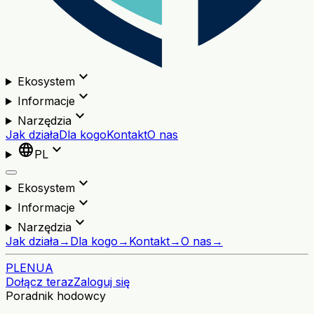
expand_more
Ekosystem
expand_more
Informacje
expand_more
Narzędzia
Jak działa
Dla kogo
Kontakt
O nas
language
expand_more
PL
expand_more
Ekosystem
expand_more
Informacje
expand_more
Narzędzia
Jak działa
→
Dla kogo
→
Kontakt
→
O nas
→
PL
EN
UA
Dołącz teraz
Zaloguj się
Poradnik hodowcy