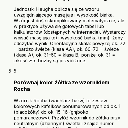
Jednostki Haugha oblicza się ze wzoru
uwzględniającego masę jaja i wysokość białka.
Wzór jest dość skomplikowany matematycznie, ale
w praktyce używa się gotowych tabel lub
kalkulatorów (dostępnych w internecie). Wystarczy
wpisać masę jaja (g) i wysokość białka (mm), żeby
odczytać wynik. Orientacyjna skala: powyżej ok. 72
= bardzo świeże (klasa AA), ok. 60–72 = świeże
(klasa A), ok. 31–60 = klasa B, poniżej ok. 31 =
jakość zła. Liczby są przybliżone.
5
Porównaj kolor żółtka ze wzornikiem
Rocha
Wzornik Rocha (wachlarz barw) to zestaw
kolorowych kafelków ponumerowanych od ok. 1
(bladożółty) do ok. 15–16 (głęboko
pomarańczowy). Przyłóż wzornik do żółtka przy
neutralnym (dziennym) świetle i znajdź numer