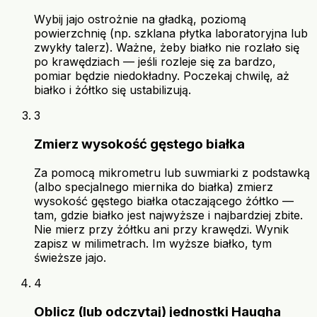
Wybij jajo ostrożnie na gładką, poziomą
powierzchnię (np. szklana płytka laboratoryjna lub
zwykły talerz). Ważne, żeby białko nie rozlało się
po krawędziach — jeśli rozleje się za bardzo,
pomiar będzie niedokładny. Poczekaj chwilę, aż
białko i żółtko się ustabilizują.
3
Zmierz wysokość gęstego białka
Za pomocą mikrometru lub suwmiarki z podstawką
(albo specjalnego miernika do białka) zmierz
wysokość gęstego białka otaczającego żółtko —
tam, gdzie białko jest najwyższe i najbardziej zbite.
Nie mierz przy żółtku ani przy krawędzi. Wynik
zapisz w milimetrach. Im wyższe białko, tym
świeższe jajo.
4
Oblicz (lub odczytaj) jednostki Haugha