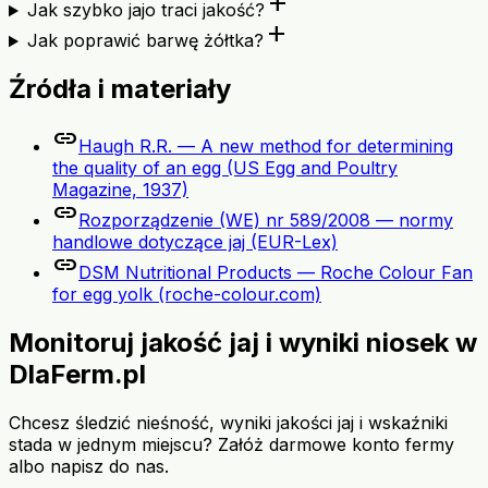
add
Jak szybko jajo traci jakość?
add
Jak poprawić barwę żółtka?
Źródła i materiały
link
Haugh R.R. — A new method for determining
the quality of an egg (US Egg and Poultry
Magazine, 1937)
link
Rozporządzenie (WE) nr 589/2008 — normy
handlowe dotyczące jaj (EUR-Lex)
link
DSM Nutritional Products — Roche Colour Fan
for egg yolk (roche-colour.com)
Monitoruj jakość jaj i wyniki niosek w
DlaFerm.pl
Chcesz śledzić nieśność, wyniki jakości jaj i wskaźniki
stada w jednym miejscu? Załóż darmowe konto fermy
albo napisz do nas.