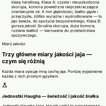
klasę handlową. Klasa A: czysta i nieuszkodzona
skorupa, komora powietrzna nieprzekraczająca
orientacyjnie ok. 6 mm głębokości, białko gęste i
przejrzyste, żółtko wyraźne i wyśrodkowane — to
jajo świeże, do spożycia bezpośredniego. Klasa B:
gorsza jakość (brudna skorupa, duża komora,
rozlane białko) — kierowane do przetwórstwa
spożywczego.
Miary jakości
Trzy główne miary jakości jaja —
czym się różnią
Każda miara opisuje inną cechę jaja. Poniżej wyjaśnienie
każdej z nich prostym językiem.
science
Jednostki Haugha — świeżość i jakość białka
Jednostki Haugha (ang. Haugh units) to najważniejsza