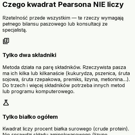
Czego kwadrat Pearsona NIE liczy
Rzetelność przede wszystkim — te rzeczy wymagają
pełnego bilansu paszowego lub konsultacji ze
specjalistą.
filter_2
Tylko dwa składniki
Metoda działa na parę składników. Rzeczywista pasza
ma ich kilka lub kilkanaście (kukurydza, pszenica, śruta
sojowa, śruta rzepakowa, premiks, lizyna, metionina…).
Do trzech i więcej składników potrzeba innych metod
lub programu komputerowego.
science
Tylko białko ogółem
Kwadrat liczy procent białka surowego (crude protein).
Nie sprawdzi składu aminokwasowego (lizynę,