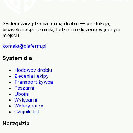
System zarządzania fermą drobiu — produkcja,
bioasekuracja, czujniki, ludzie i rozliczenia w jednym
miejscu.
kontakt@dlaferm.pl
System dla
Hodowcy drobiu
Zlecenia i ekipy
Transport żywca
Paszarni
Ubojni
Wylęgarni
Weterynarzy
Czujniki IoT
Narzędzia