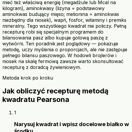
mieć też właściwą energię (megadżule lub Mcal na
kilogram), aminokwasy (lizyna = podstawowy
aminokwas budujący mięso; metionina = aminokwas
niezbędny dla niosek), wapń, fosfor, witaminy i premiks
mineralny. Tego wszystkiego kwadrat nie policzy. Pełną
recepturę robi się specjalnym programem do
bilansowania pasz albo kupuje gotową paszę z
wytwórni. Ten poradnik jest poglądowy — pokazuje
metodę, uczy myślenia o proporcjach, ale nie zastępuje
pełnego bilansu paszowego. W hodowli brojlerów i
niosek na skalę fermową zawsze warto skonsultować
recepturę z doradcą żywieniowym.
Metoda krok po kroku
Jak obliczyć recepturę metodą
kwadratu Pearsona
1
Narysuj kwadrat i wpisz docelowe białko w
środku