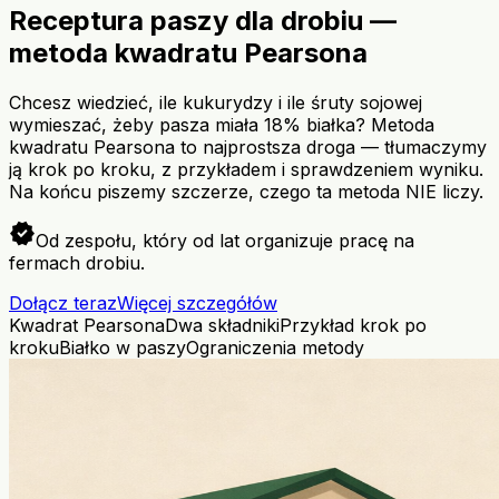
Receptura paszy dla drobiu —
metoda kwadratu Pearsona
Chcesz wiedzieć, ile kukurydzy i ile śruty sojowej
wymieszać, żeby pasza miała 18% białka? Metoda
kwadratu Pearsona to najprostsza droga — tłumaczymy
ją krok po kroku, z przykładem i sprawdzeniem wyniku.
Na końcu piszemy szczerze, czego ta metoda NIE liczy.
verified
Od zespołu, który od lat organizuje pracę na
fermach drobiu.
Dołącz teraz
Więcej szczegółów
Kwadrat Pearsona
Dwa składniki
Przykład krok po
kroku
Białko w paszy
Ograniczenia metody