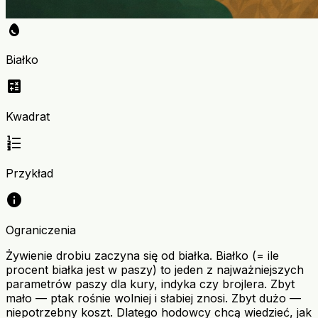
egg
Białko
calculate
Kwadrat
format_list_numbered
Przykład
info
Ograniczenia
Żywienie drobiu zaczyna się od białka. Białko (= ile
procent białka jest w paszy) to jeden z najważniejszych
parametrów paszy dla kury, indyka czy brojlera. Zbyt
mało — ptak rośnie wolniej i słabiej znosi. Zbyt dużo —
niepotrzebny koszt. Dlatego hodowcy chcą wiedzieć, jak