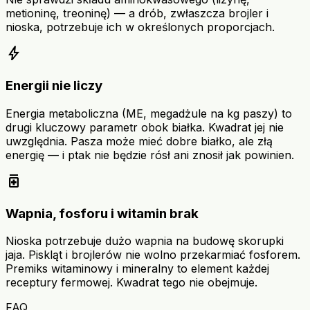
metioninę, treoninę) — a drób, zwłaszcza brojler i
nioska, potrzebuje ich w określonych proporcjach.
bolt
Energii nie liczy
Energia metaboliczna (ME, megadżule na kg paszy) to
drugi kluczowy parametr obok białka. Kwadrat jej nie
uwzględnia. Pasza może mieć dobre białko, ale złą
energię — i ptak nie będzie rósł ani znosił jak powinien.
medication
Wapnia, fosforu i witamin brak
Nioska potrzebuje dużo wapnia na budowę skorupki
jaja. Piskląt i brojlerów nie wolno przekarmiać fosforem.
Premiks witaminowy i mineralny to element każdej
receptury fermowej. Kwadrat tego nie obejmuje.
FAQ