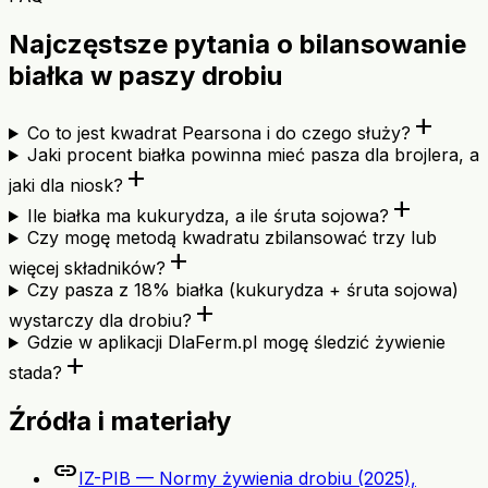
Najczęstsze pytania o bilansowanie
białka w paszy drobiu
add
Co to jest kwadrat Pearsona i do czego służy?
Jaki procent białka powinna mieć pasza dla brojlera, a
add
jaki dla niosk?
add
Ile białka ma kukurydza, a ile śruta sojowa?
Czy mogę metodą kwadratu zbilansować trzy lub
add
więcej składników?
Czy pasza z 18% białka (kukurydza + śruta sojowa)
add
wystarczy dla drobiu?
Gdzie w aplikacji DlaFerm.pl mogę śledzić żywienie
add
stada?
Źródła i materiały
link
IZ-PIB — Normy żywienia drobiu (2025),