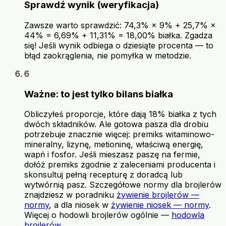
Sprawdź wynik (weryfikacja)
Zawsze warto sprawdzić: 74,3% × 9% + 25,7% ×
44% = 6,69% + 11,31% = 18,00% białka. Zgadza
się! Jeśli wynik odbiega o dziesiąte procenta — to
błąd zaokrąglenia, nie pomyłka w metodzie.
6
Ważne: to jest tylko bilans białka
Obliczyłeś proporcje, które dają 18% białka z tych
dwóch składników. Ale gotowa pasza dla drobiu
potrzebuje znacznie więcej: premiks witaminowo-
mineralny, lizynę, metioninę, właściwą energię,
wapń i fosfor. Jeśli mieszasz paszę na fermie,
dołóż premiks zgodnie z zaleceniami producenta i
skonsultuj pełną recepturę z doradcą lub
wytwórnią pasz. Szczegółowe normy dla brojlerów
znajdziesz w poradniku
żywienie brojlerów —
normy
, a dla niosek w
żywienie niosek — normy
.
Więcej o hodowli brojlerów ogólnie —
hodowla
brojlerów
.