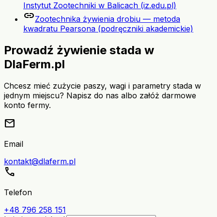
Instytut Zootechniki w Balicach (iz.edu.pl)
link
Zootechnika żywienia drobiu — metoda
kwadratu Pearsona (podręczniki akademickie)
Prowadź żywienie stada w
DlaFerm.pl
Chcesz mieć zużycie paszy, wagi i parametry stada w
jednym miejscu? Napisz do nas albo załóż darmowe
konto fermy.
mail
Email
kontakt@dlaferm.pl
call
Telefon
+48 796 258 151