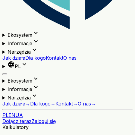
expand_more
Ekosystem
expand_more
Informacje
expand_more
Narzędzia
Jak działa
Dla kogo
Kontakt
O nas
language
expand_more
PL
expand_more
Ekosystem
expand_more
Informacje
expand_more
Narzędzia
Jak działa
→
Dla kogo
→
Kontakt
→
O nas
→
PL
EN
UA
Dołącz teraz
Zaloguj się
Kalkulatory