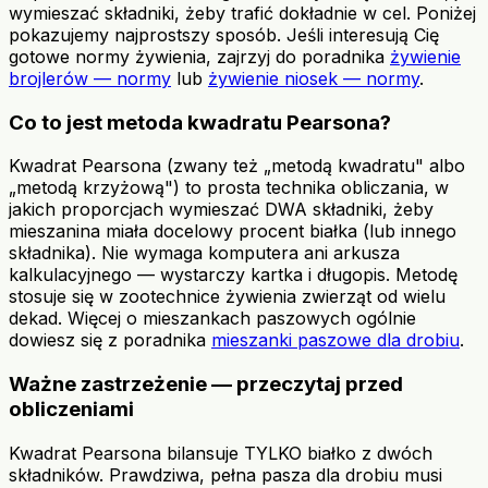
wymieszać składniki, żeby trafić dokładnie w cel. Poniżej
pokazujemy najprostszy sposób. Jeśli interesują Cię
gotowe normy żywienia, zajrzyj do poradnika
żywienie
brojlerów — normy
lub
żywienie niosek — normy
.
Co to jest metoda kwadratu Pearsona?
Kwadrat Pearsona (zwany też „metodą kwadratu" albo
„metodą krzyżową") to prosta technika obliczania, w
jakich proporcjach wymieszać DWA składniki, żeby
mieszanina miała docelowy procent białka (lub innego
składnika). Nie wymaga komputera ani arkusza
kalkulacyjnego — wystarczy kartka i długopis. Metodę
stosuje się w zootechnice żywienia zwierząt od wielu
dekad. Więcej o mieszankach paszowych ogólnie
dowiesz się z poradnika
mieszanki paszowe dla drobiu
.
Ważne zastrzeżenie — przeczytaj przed
obliczeniami
Kwadrat Pearsona bilansuje TYLKO białko z dwóch
składników. Prawdziwa, pełna pasza dla drobiu musi