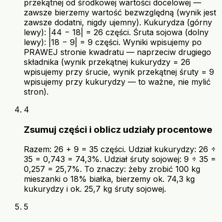
przekątnej od środkowej wartości docelowej —
zawsze bierzemy wartość bezwzględną (wynik jest
zawsze dodatni, nigdy ujemny). Kukurydza (górny
lewy): |44 − 18| = 26 części. Śruta sojowa (dolny
lewy): |18 − 9| = 9 części. Wyniki wpisujemy po
PRAWEJ stronie kwadratu — naprzeciw drugiego
składnika (wynik przekątnej kukurydzy = 26
wpisujemy przy śrucie, wynik przekątnej śruty = 9
wpisujemy przy kukurydzy — to ważne, nie mylić
stron).
4
Zsumuj części i oblicz udziały procentowe
Razem: 26 + 9 = 35 części. Udział kukurydzy: 26 ÷
35 = 0,743 = 74,3%. Udział śruty sojowej: 9 ÷ 35 =
0,257 = 25,7%. To znaczy: żeby zrobić 100 kg
mieszanki o 18% białka, bierzemy ok. 74,3 kg
kukurydzy i ok. 25,7 kg śruty sojowej.
5