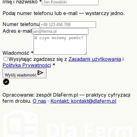
Imię i nazwisko *
Podaj numer telefonu lub e-mail — wystarczy jedno.
Numer telefonu
Adres e-mail
Wiadomość *
Wysyłając zgadzasz się z
Zasadami użytkowania
i
Polityką Prywatności
*
send
Wyślij wiadomość
verified
Opracowanie: zespół DlaFerm.pl
—
praktycy cyfryzacji
ferm drobiu
.
O nas
·
Kontakt
: kontakt@dlaferm.pl