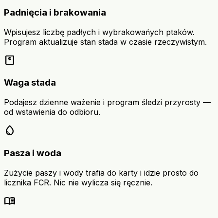
Padnięcia i brakowania
Wpisujesz liczbę padłych i wybrakowańych ptaków.
Program aktualizuje stan stada w czasie rzeczywistym.
monitor_weight
Waga stada
Podajesz dzienne ważenie i program śledzi przyrosty —
od wstawienia do odbioru.
water_drop
Pasza i woda
Zużycie paszy i wody trafia do karty i idzie prosto do
licznika FCR. Nic nie wylicza się ręcznie.
menu_book