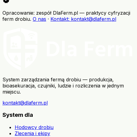
verified
Opracowanie: zespół DlaFerm.pl
—
praktycy cyfryzacji
ferm drobiu
.
O nas
·
Kontakt
: kontakt@dlaferm.pl
System zarządzania fermą drobiu — produkcja,
bioasekuracja, czujniki, ludzie i rozliczenia w jednym
miejscu.
kontakt@dlaferm.pl
System dla
Hodowcy drobiu
Zlecenia i ekipy