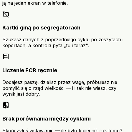
ją na jeden ekran w telefonie.
folder_off
Kartki giną po segregatorach
Szukasz danych z poprzedniego cyklu po zeszytach i
kopertach, a kontrola pyta „tu i teraz".
calculate
Liczenie FCR ręcznie
Dodajesz paszę, dzielisz przez wagę, próbujesz nie
pomylić się o rząd wielkości — i i tak nie wiesz, czy
wynik jest dobry.
compare
Brak porównania między cyklami
Skończyłeś wstawianie — ile było lepiej niż rok temu?