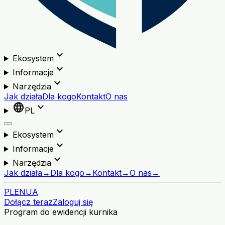
expand_more
Ekosystem
expand_more
Informacje
expand_more
Narzędzia
Jak działa
Dla kogo
Kontakt
O nas
language
expand_more
PL
expand_more
Ekosystem
expand_more
Informacje
expand_more
Narzędzia
Jak działa
→
Dla kogo
→
Kontakt
→
O nas
→
PL
EN
UA
Dołącz teraz
Zaloguj się
Program do ewidencji kurnika