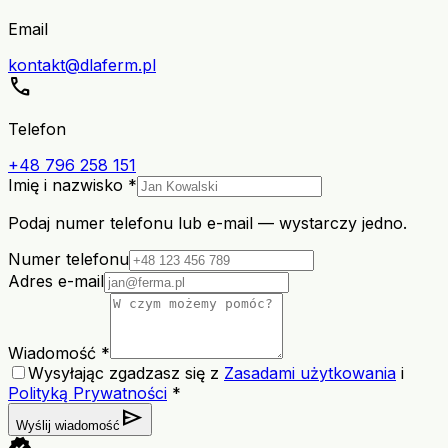
Email
kontakt@dlaferm.pl
call
Telefon
+48 796 258 151
Imię i nazwisko *
Podaj numer telefonu lub e-mail — wystarczy jedno.
Numer telefonu
Adres e-mail
Wiadomość *
Wysyłając zgadzasz się z
Zasadami użytkowania
i
Polityką Prywatności
*
send
Wyślij wiadomość