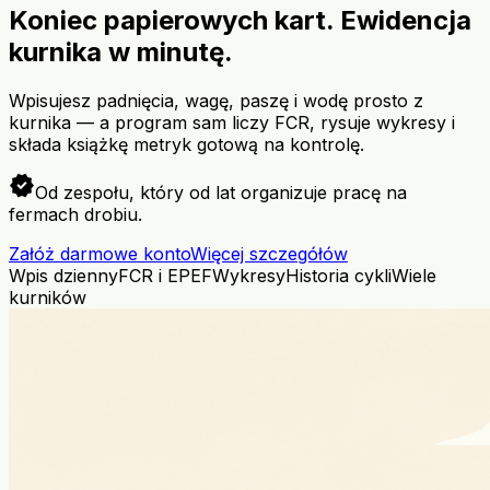
Koniec papierowych kart. Ewidencja
kurnika w minutę.
Wpisujesz padnięcia, wagę, paszę i wodę prosto z
kurnika — a program sam liczy FCR, rysuje wykresy i
składa książkę metryk gotową na kontrolę.
verified
Od zespołu, który od lat organizuje pracę na
fermach drobiu.
Załóż darmowe konto
Więcej szczegółów
Wpis dzienny
FCR i EPEF
Wykresy
Historia cykli
Wiele
kurników