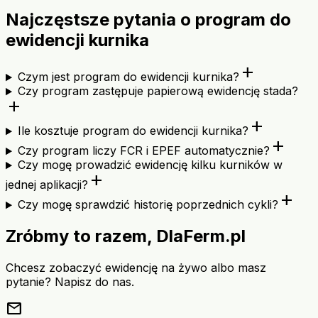
Najczęstsze pytania o program do
ewidencji kurnika
add
Czym jest program do ewidencji kurnika?
Czy program zastępuje papierową ewidencję stada?
add
add
Ile kosztuje program do ewidencji kurnika?
add
Czy program liczy FCR i EPEF automatycznie?
Czy mogę prowadzić ewidencję kilku kurników w
add
jednej aplikacji?
add
Czy mogę sprawdzić historię poprzednich cykli?
Zróbmy to razem, DlaFerm.pl
Chcesz zobaczyć ewidencję na żywo albo masz
pytanie? Napisz do nas.
mail