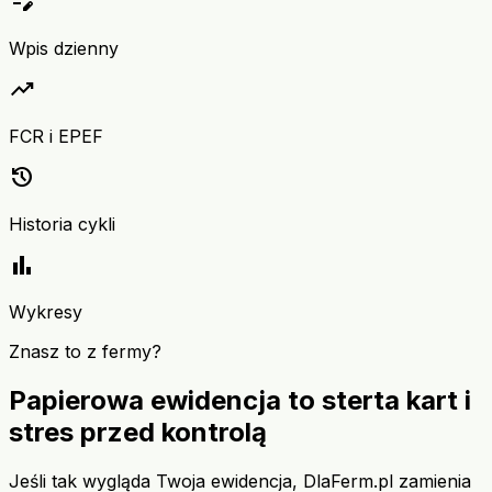
edit_note
Wpis dzienny
trending_up
FCR i EPEF
history
Historia cykli
bar_chart
Wykresy
Znasz to z fermy?
Papierowa ewidencja to sterta kart i
stres przed kontrolą
Jeśli tak wygląda Twoja ewidencja, DlaFerm.pl zamienia