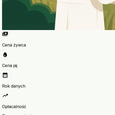
payments
Cena żywca
egg
Cena jaj
calendar_month
Rok danych
trending_up
Opłacalność