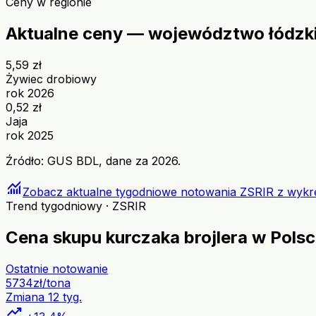
Ceny w regionie
Aktualne ceny — województwo łódzk
5,59 zł
Żywiec drobiowy
rok 2026
0,52 zł
Jaja
rok 2025
Źródło: GUS BDL, dane za 2026.
monitoring
Zobacz aktualne tygodniowe notowania ZSRIR z wyk
Trend tygodniowy · ZSRIR
Cena skupu kurczaka brojlera w Pols
Ostatnie notowanie
5734
zł/tona
Zmiana 12 tyg.
trending_up