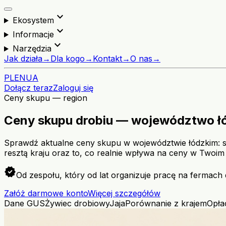
expand_more
Ekosystem
expand_more
Informacje
expand_more
Narzędzia
Jak działa
→
Dla kogo
→
Kontakt
→
O nas
→
PL
EN
UA
Dołącz teraz
Zaloguj się
Ceny skupu — region
Ceny skupu drobiu — województwo ł
Sprawdź aktualne ceny skupu w województwie łódzkim: s
resztą kraju oraz to, co realnie wpływa na ceny w Twoim 
verified
Od zespołu, który od lat organizuje pracę na fermach 
Załóż darmowe konto
Więcej szczegółów
Dane GUS
Żywiec drobiowy
Jaja
Porównanie z krajem
Opła