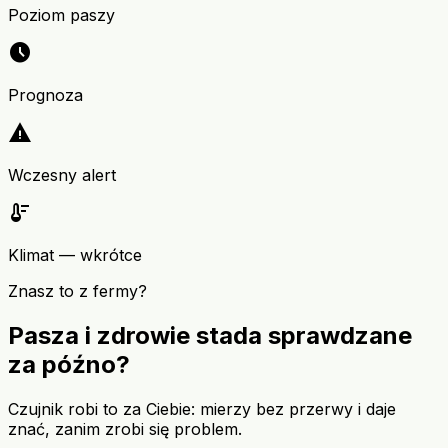
Poziom paszy
schedule
Prognoza
warning
Wczesny alert
thermostat
Klimat — wkrótce
Znasz to z fermy?
Pasza i zdrowie stada sprawdzane
za późno?
Czujnik robi to za Ciebie: mierzy bez przerwy i daje
znać, zanim zrobi się problem.