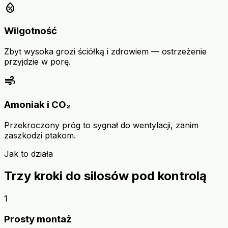
humidity_percentage
Wilgotność
Zbyt wysoka grozi ściółką i zdrowiem — ostrzeżenie
przyjdzie w porę.
air
Amoniak i CO₂
Przekroczony próg to sygnał do wentylacji, zanim
zaszkodzi ptakom.
Jak to działa
Trzy kroki do silosów pod kontrolą
1
Prosty montaż