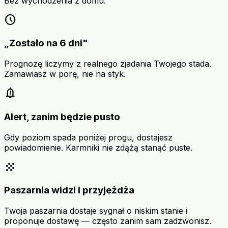
Bez wychodzenia z domu.
schedule
„Zostało na 6 dni"
Prognozę liczymy z realnego zjadania Twojego stada.
Zamawiasz w porę, nie na styk.
notification_important
Alert, zanim będzie pusto
Gdy poziom spada poniżej progu, dostajesz
powiadomienie. Karmniki nie zdążą stanąć puste.
grain
Paszarnia widzi i przyjeżdża
Twoja paszarnia dostaje sygnał o niskim stanie i
proponuje dostawę — często zanim sam zadzwonisz.