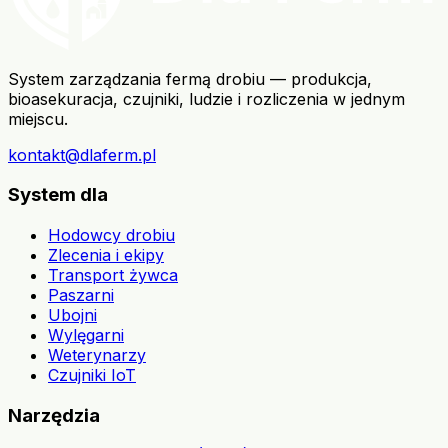
System zarządzania fermą drobiu — produkcja,
bioasekuracja, czujniki, ludzie i rozliczenia w jednym
miejscu.
kontakt@dlaferm.pl
System dla
Hodowcy drobiu
Zlecenia i ekipy
Transport żywca
Paszarni
Ubojni
Wylęgarni
Weterynarzy
Czujniki IoT
Narzędzia