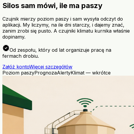
Silos sam mówi, ile ma paszy
Czujnik mierzy poziom paszy i sam wysyła odczyt do
aplikacji. My liczymy, na ile dni starczy, i dajemy znać,
zanim zrobi się pusto. A czujniki klimatu kurnika właśnie
dopinamy.
verified
Od zespołu, który od lat organizuje pracę na
fermach drobiu.
Załóż konto
Więcej szczegółów
Poziom paszy
Prognoza
Alerty
Klimat — wkrótce