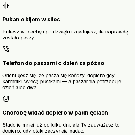
graphic_eq
Pukanie kijem w silos
Pukasz w blachę i po dźwięku zgadujesz, ile naprawdę
zostało paszy.
phone_in_talk
Telefon do paszarni o dzień za późno
Orientujesz się, że pasza się kończy, dopiero gdy
karmniki świecą pustkami — a paszarnia potrzebuje
dzień albo dwa.
sick
Chorobę widać dopiero w padnięciach
Stado je mniej już od kilku dni, ale Ty zauważasz to
dopiero, gdy ptaki zaczynają padać.