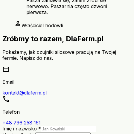
Pasza zamawia się, zanim zrobi się
nerwowo. Paszarnia często dzwoni
pierwsza.
person
Właściciel hodowli
Zróbmy to razem, DlaFerm.pl
Pokażemy, jak czujniki silosowe pracują na Twojej
fermie. Napisz do nas.
mail
Email
kontakt@dlaferm.pl
call
Telefon
+48 796 258 151
Imię i nazwisko *