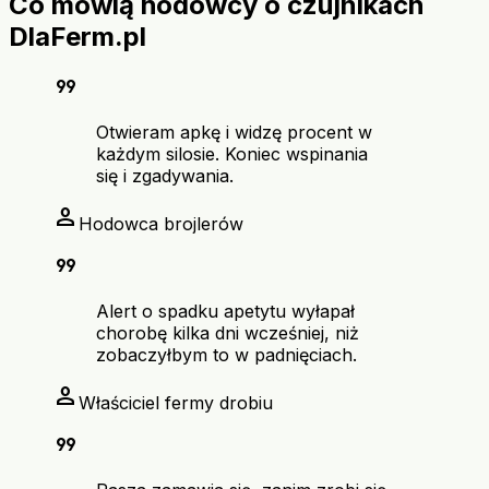
Co mówią hodowcy o czujnikach
DlaFerm.pl
format_quote
Otwieram apkę i widzę procent w
każdym silosie. Koniec wspinania
się i zgadywania.
person
Hodowca brojlerów
format_quote
Alert o spadku apetytu wyłapał
chorobę kilka dni wcześniej, niż
zobaczyłbym to w padnięciach.
person
Właściciel fermy drobiu
format_quote