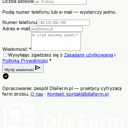
Liczba silosów
Podaj numer telefonu lub e-mail — wystarczy jedno.
Numer telefonu
Adres e-mail
Wiadomość *
Wysyłając zgadzasz się z
Zasadami użytkowania
i
Polityką Prywatności
*
send
Wyślij wiadomość
verified
Opracowanie: zespół DlaFerm.pl
—
praktycy cyfryzacji
ferm drobiu
.
O nas
·
Kontakt
: kontakt@dlaferm.pl