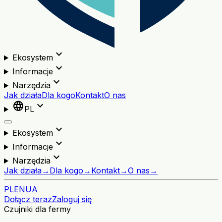
expand_more
Ekosystem
expand_more
Informacje
expand_more
Narzędzia
Jak działa
Dla kogo
Kontakt
O nas
language
expand_more
PL
expand_more
Ekosystem
expand_more
Informacje
expand_more
Narzędzia
Jak działa
→
Dla kogo
→
Kontakt
→
O nas
→
PL
EN
UA
Dołącz teraz
Zaloguj się
Czujniki dla fermy