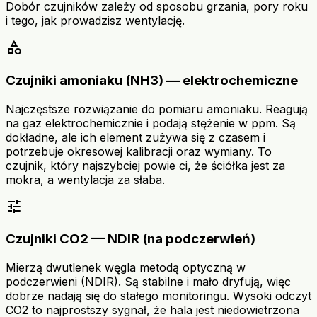
Dobór czujników zależy od sposobu grzania, pory roku
i tego, jak prowadzisz wentylację.
category
Czujniki amoniaku (NH3) — elektrochemiczne
Najczęstsze rozwiązanie do pomiaru amoniaku. Reagują
na gaz elektrochemicznie i podają stężenie w ppm. Są
dokładne, ale ich element zużywa się z czasem i
potrzebuje okresowej kalibracji oraz wymiany. To
czujnik, który najszybciej powie ci, że ściółka jest za
mokra, a wentylacja za słaba.
tune
Czujniki CO2 — NDIR (na podczerwień)
Mierzą dwutlenek węgla metodą optyczną w
podczerwieni (NDIR). Są stabilne i mało dryfują, więc
dobrze nadają się do stałego monitoringu. Wysoki odczyt
CO2 to najprostszy sygnał, że hala jest niedowietrzona