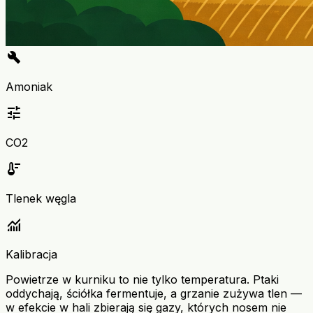
build
Amoniak
tune
CO2
thermostat
Tlenek węgla
monitoring
Kalibracja
Powietrze w kurniku to nie tylko temperatura. Ptaki
oddychają, ściółka fermentuje, a grzanie zużywa tlen —
w efekcie w hali zbierają się gazy, których nosem nie