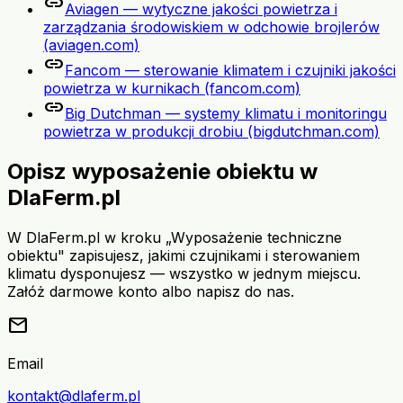
link
Aviagen — wytyczne jakości powietrza i
zarządzania środowiskiem w odchowie brojlerów
(aviagen.com)
link
Fancom — sterowanie klimatem i czujniki jakości
powietrza w kurnikach (fancom.com)
link
Big Dutchman — systemy klimatu i monitoringu
powietrza w produkcji drobiu (bigdutchman.com)
Opisz wyposażenie obiektu w
DlaFerm.pl
W DlaFerm.pl w kroku „Wyposażenie techniczne
obiektu" zapisujesz, jakimi czujnikami i sterowaniem
klimatu dysponujesz — wszystko w jednym miejscu.
Załóż darmowe konto albo napisz do nas.
mail
Email
kontakt@dlaferm.pl