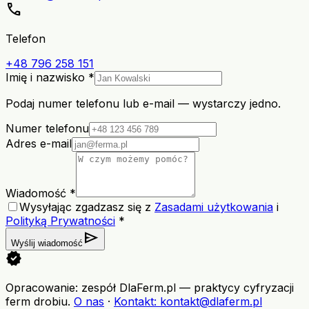
call
Telefon
+48 796 258 151
Imię i nazwisko *
Podaj numer telefonu lub e-mail — wystarczy jedno.
Numer telefonu
Adres e-mail
Wiadomość *
Wysyłając zgadzasz się z
Zasadami użytkowania
i
Polityką Prywatności
*
send
Wyślij wiadomość
verified
Opracowanie: zespół DlaFerm.pl
—
praktycy cyfryzacji
ferm drobiu
.
O nas
·
Kontakt
: kontakt@dlaferm.pl