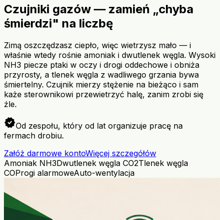
Czujniki gazów — zamień „chyba
śmierdzi" na liczbę
Zimą oszczędzasz ciepło, więc wietrzysz mało — i
właśnie wtedy rośnie amoniak i dwutlenek węgla. Wysoki
NH3 piecze ptaki w oczy i drogi oddechowe i obniża
przyrosty, a tlenek węgla z wadliwego grzania bywa
śmiertelny. Czujnik mierzy stężenie na bieżąco i sam
każe sterownikowi przewietrzyć halę, zanim zrobi się
źle.
verified
Od zespołu, który od lat organizuje pracę na
fermach drobiu.
Załóż darmowe konto
Więcej szczegółów
Amoniak NH3
Dwutlenek węgla CO2
Tlenek węgla
CO
Progi alarmowe
Auto-wentylacja