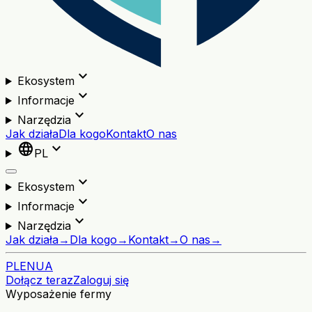
expand_more
Ekosystem
expand_more
Informacje
expand_more
Narzędzia
Jak działa
Dla kogo
Kontakt
O nas
language
expand_more
PL
expand_more
Ekosystem
expand_more
Informacje
expand_more
Narzędzia
Jak działa
→
Dla kogo
→
Kontakt
→
O nas
→
PL
EN
UA
Dołącz teraz
Zaloguj się
Wyposażenie fermy