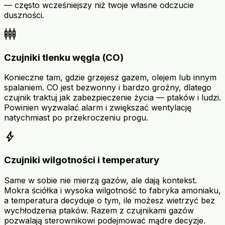
— często wcześniejszy niż twoje własne odczucie
duszności.
settings_input_component
Czujniki tlenku węgla (CO)
Konieczne tam, gdzie grzejesz gazem, olejem lub innym
spalaniem. CO jest bezwonny i bardzo groźny, dlatego
czujnik traktuj jak zabezpieczenie życia — ptaków i ludzi.
Powinien wyzwalać alarm i zwiększać wentylację
natychmiast po przekroczeniu progu.
bolt
Czujniki wilgotności i temperatury
Same w sobie nie mierzą gazów, ale dają kontekst.
Mokra ściółka i wysoka wilgotność to fabryka amoniaku,
a temperatura decyduje o tym, ile możesz wietrzyć bez
wychłodzenia ptaków. Razem z czujnikami gazów
pozwalają sterownikowi podejmować mądre decyzje.