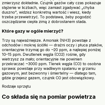
zmierzysz dokładnie. Czujnik gazów cały czas pokazuje
stężenie w liczbach, więc zamiast zgadywać „chyba
duszno", widzisz konkretną wartość i wiesz, kiedy
trzeba przewietrzyć. To podstawa, żeby pogodzić
oszczędzanie ciepła zimą z dobrostanem stada.
Które gazy w ogóle mierzyć?
Trzy są najważniejsze. Amoniak (NH3) powstaje z
odchodów i mokrej ściółki — drażni oczy i płuca ptaków,
orientacyjnie trzymaj go do ~20 ppm, a najlepiej poniżej
10–15 ppm. Dwutlenek węgla (CO2) rośnie, gdy
wietrzysz za mało; orientacyjnie nie powinien
przekraczać ~3000 ppm. Tlenek węgla (CO) to osobna
sprawa: powstaje przy wadliwym spalaniu w grzaniu
gazowym, jest bezwonny i śmiertelny — dlatego tam,
gdzie grzejesz gazem, czujnik CO jest obowiązkowy.
Rodzaje sprzętu
Co składa się na pomiar powietrza