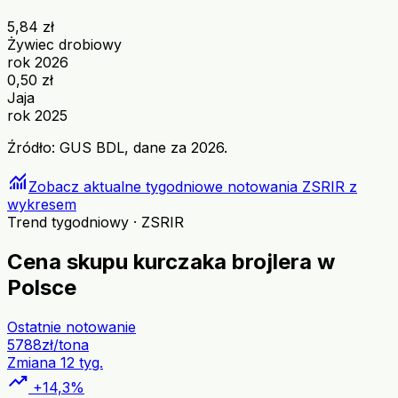
5,84 zł
Żywiec drobiowy
rok 2026
0,50 zł
Jaja
rok 2025
Źródło: GUS BDL, dane za 2026.
monitoring
Zobacz aktualne tygodniowe notowania ZSRIR z
wykresem
Trend tygodniowy · ZSRIR
Cena skupu kurczaka brojlera w
Polsce
Ostatnie notowanie
5788
zł/tona
Zmiana 12 tyg.
trending_up
+14,3%