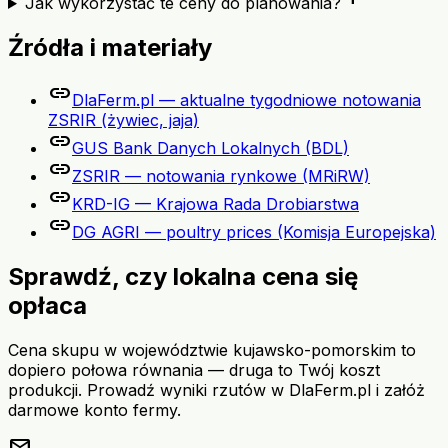
Jak wykorzystać te ceny do planowania?
Źródła i materiały
link
DlaFerm.pl — aktualne tygodniowe notowania
ZSRIR (żywiec, jaja)
link
GUS Bank Danych Lokalnych (BDL)
link
ZSRIR — notowania rynkowe (MRiRW)
link
KRD-IG — Krajowa Rada Drobiarstwa
link
DG AGRI — poultry prices (Komisja Europejska)
Sprawdź, czy lokalna cena się
opłaca
Cena skupu w województwie kujawsko-pomorskim to
dopiero połowa równania — druga to Twój koszt
produkcji. Prowadź wyniki rzutów w DlaFerm.pl i załóż
darmowe konto fermy.
mail