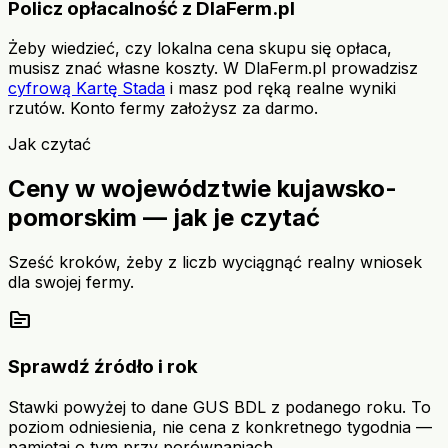
Policz opłacalność z DlaFerm.pl
Żeby wiedzieć, czy lokalna cena skupu się opłaca,
musisz znać własne koszty. W DlaFerm.pl prowadzisz
cyfrową Kartę Stada
i masz pod ręką realne wyniki
rzutów. Konto fermy założysz za darmo.
Jak czytać
Ceny w województwie kujawsko-
pomorskim — jak je czytać
Sześć kroków, żeby z liczb wyciągnąć realny wniosek
dla swojej fermy.
source
Sprawdź źródło i rok
Stawki powyżej to dane GUS BDL z podanego roku. To
poziom odniesienia, nie cena z konkretnego tygodnia —
pamiętaj o tym przy porównaniach.