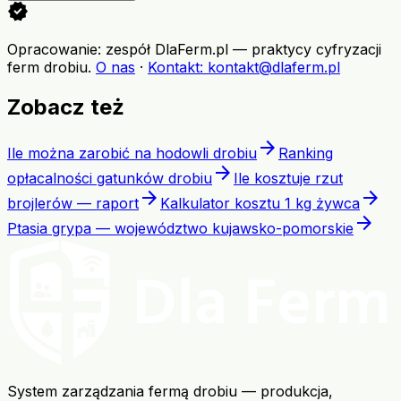
verified
Opracowanie: zespół DlaFerm.pl
—
praktycy cyfryzacji
ferm drobiu
.
O nas
·
Kontakt
: kontakt@dlaferm.pl
Zobacz też
arrow_forward
Ile można zarobić na hodowli drobiu
Ranking
arrow_forward
opłacalności gatunków drobiu
Ile kosztuje rzut
arrow_forward
arrow_forward
brojlerów — raport
Kalkulator kosztu 1 kg żywca
arrow_forward
Ptasia grypa — województwo kujawsko-pomorskie
System zarządzania fermą drobiu — produkcja,