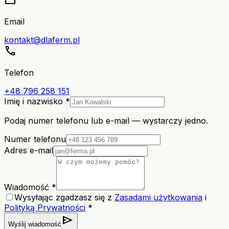
Email
kontakt@dlaferm.pl
call
Telefon
+48 796 258 151
Imię i nazwisko *
Podaj numer telefonu lub e-mail — wystarczy jedno.
Numer telefonu
Adres e-mail
Wiadomość *
Wysyłając zgadzasz się z
Zasadami użytkowania
i
Polityką Prywatności
*
send
Wyślij wiadomość