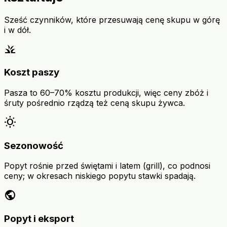
Sześć czynników, które przesuwają cenę skupu w górę
i w dół.
grass
Koszt paszy
Pasza to 60–70% kosztu produkcji, więc ceny zbóż i
śruty pośrednio rządzą też ceną skupu żywca.
wb_sunny
Sezonowość
Popyt rośnie przed świętami i latem (grill), co podnosi
ceny; w okresach niskiego popytu stawki spadają.
public
Popyt i eksport