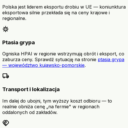
Polska jest liderem eksportu drobiu w UE — koniunktura
eksportowa silnie przekłada się na ceny krajowe i
regionalne.
coronavirus
Ptasia grypa
Ogniska HPAI w regionie wstrzymują obrót i eksport, co
zaburza ceny. Sprawdź sytuację na stronie
ptasia grypa
— województwo kujawsko-pomorskie
.
local_shipping
Transport i lokalizacja
Im dalej do ubojni, tym wyższy koszt odbioru — to
realnie obniża cenę „na fermie" w regionach
oddalonych od zakładów.
handshake