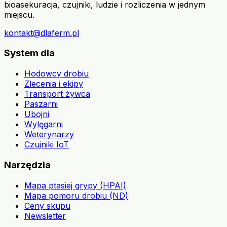
bioasekuracja, czujniki, ludzie i rozliczenia w jednym
miejscu.
kontakt@dlaferm.pl
System dla
Hodowcy drobiu
Zlecenia i ekipy
Transport żywca
Paszarni
Ubojni
Wylęgarni
Weterynarzy
Czujniki IoT
Narzędzia
Mapa ptasiej grypy (HPAI)
Mapa pomoru drobiu (ND)
Ceny skupu
Newsletter