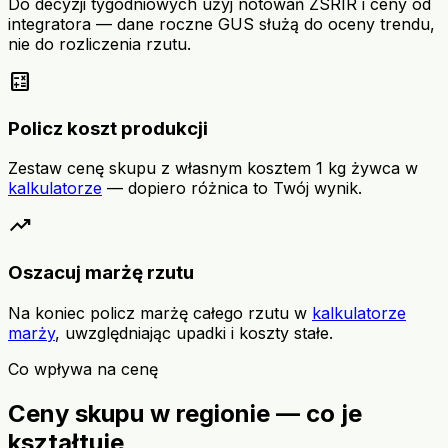
Do decyzji tygodniowych użyj notowań ZSRIR i ceny od
integratora — dane roczne GUS służą do oceny trendu,
nie do rozliczenia rzutu.
calculate
Policz koszt produkcji
Zestaw cenę skupu z własnym kosztem 1 kg żywca w
kalkulatorze
— dopiero różnica to Twój wynik.
trending_up
Oszacuj marżę rzutu
Na koniec policz marżę całego rzutu w
kalkulatorze
marży
, uwzględniając upadki i koszty stałe.
Co wpływa na cenę
Ceny skupu w regionie — co je
kształtuje