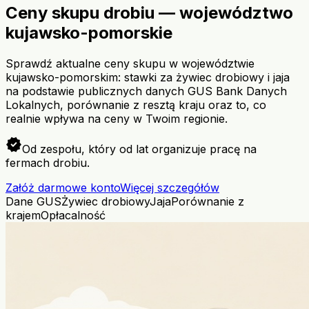
Ceny skupu drobiu — województwo
kujawsko-pomorskie
Sprawdź aktualne ceny skupu w województwie
kujawsko-pomorskim: stawki za żywiec drobiowy i jaja
na podstawie publicznych danych GUS Bank Danych
Lokalnych, porównanie z resztą kraju oraz to, co
realnie wpływa na ceny w Twoim regionie.
verified
Od zespołu, który od lat organizuje pracę na
fermach drobiu.
Załóż darmowe konto
Więcej szczegółów
Dane GUS
Żywiec drobiowy
Jaja
Porównanie z
krajem
Opłacalność