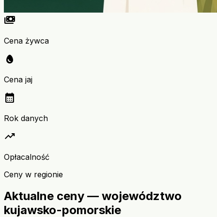
payments
Cena żywca
egg
Cena jaj
calendar_month
Rok danych
trending_up
Opłacalność
Ceny w regionie
Aktualne ceny — województwo
kujawsko-pomorskie