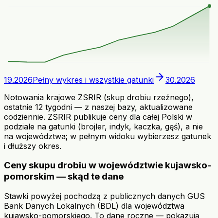
arrow_forward
19.2026
Pełny wykres i wszystkie gatunki
30.2026
Notowania krajowe ZSRIR (skup drobiu rzeźnego),
ostatnie 12 tygodni — z naszej bazy, aktualizowane
codziennie. ZSRIR publikuje ceny dla całej Polski w
podziale na gatunki (brojler, indyk, kaczka, gęś), a nie
na województwa; w pełnym widoku wybierzesz gatunek
i dłuższy okres.
Ceny skupu drobiu w województwie kujawsko-
pomorskim — skąd te dane
Stawki powyżej pochodzą z publicznych danych GUS
Bank Danych Lokalnych (BDL) dla województwa
kujawsko-pomorskiego. To dane roczne — pokazują