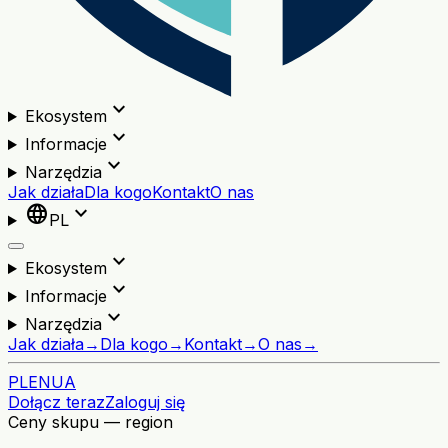
expand_more
Ekosystem
expand_more
Informacje
expand_more
Narzędzia
Jak działa
Dla kogo
Kontakt
O nas
language
expand_more
PL
expand_more
Ekosystem
expand_more
Informacje
expand_more
Narzędzia
Jak działa
→
Dla kogo
→
Kontakt
→
O nas
→
PL
EN
UA
Dołącz teraz
Zaloguj się
Ceny skupu — region