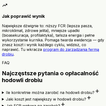
trending_up
Jak poprawić wynik
Największe dźwignie to: niższy FCR (lepsza pasza,
mikroklimat, zdrowe jelita), mniejsze upadki
(bioasekuracja, profilaktyka), tańsza energia i pełne
wykorzystanie kurnika. Pomaga twarda ewidencja — gdy
znasz koszt i wynik każdego cyklu, widzisz, co
naprawić. Tu wkracza
program do zarządzania fermą
drobiu
.
FAQ
Najczęstsze pytania o opłacalność
hodowli drobiu
add
Ile konkretnie można zarobić na hodowli drobiu?
add
Jaki koszt jest największy w hodowli drobiu?
add
Jak FCR wpływa na zarobek?