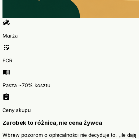
agriculture
Marża
app_registration
FCR
menu_book
Pasza ~70% kosztu
assignment
Ceny skupu
Zarobek to różnica, nie cena żywca
Wbrew pozorom o opłacalności nie decyduje to, „ile dają