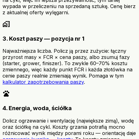
wypada w przeliczeniu na sprzedaną sztukę. Cenę bierz
z aktualnej oferty wylęgarni.
home_work
3. Koszt paszy — pozycja nr 1
Najważniejsza liczba. Policz ją przez zużycie: łączny
przyrost masy × FCR × cena paszy, albo zsumuj fazy
(starter, grower, finiszer). To zwykle 60–70% kosztu
zmiennego, więc każdy punkt FCR i każda złotówka na
cenie paszy realnie zmieniają wynik. Pomaga w tym
kalkulator zapotrzebowania paszy
.
pets
4. Energia, woda, ściółka
Dolicz ogrzewanie i wentylację (największe zimą), wodę
oraz ściółkę na cykl. Koszty grzania potrafią mocno
różnicować wynik między porami roku — orientację daje