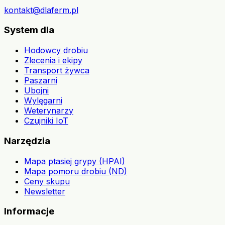
kontakt@dlaferm.pl
System dla
Hodowcy drobiu
Zlecenia i ekipy
Transport żywca
Paszarni
Ubojni
Wylęgarni
Weterynarzy
Czujniki IoT
Narzędzia
Mapa ptasiej grypy (HPAI)
Mapa pomoru drobiu (ND)
Ceny skupu
Newsletter
Informacje