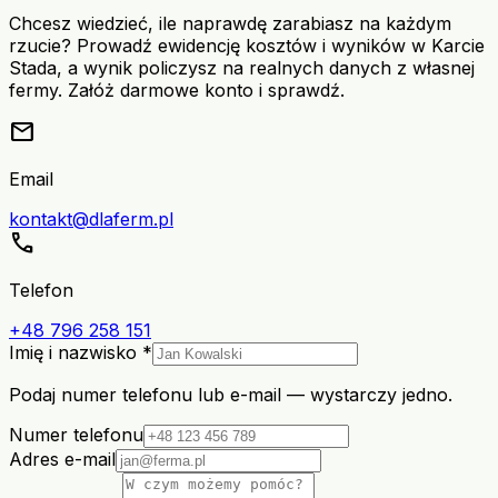
Chcesz wiedzieć, ile naprawdę zarabiasz na każdym
rzucie? Prowadź ewidencję kosztów i wyników w Karcie
Stada, a wynik policzysz na realnych danych z własnej
fermy. Załóż darmowe konto i sprawdź.
mail
Email
kontakt@dlaferm.pl
call
Telefon
+48 796 258 151
Imię i nazwisko *
Podaj numer telefonu lub e-mail — wystarczy jedno.
Numer telefonu
Adres e-mail