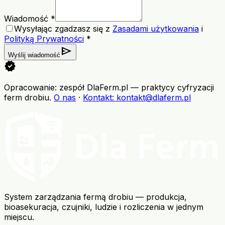
Wiadomość *
Wysyłając zgadzasz się z
Zasadami użytkowania
i
Polityką Prywatności
*
send
Wyślij wiadomość
verified
Opracowanie: zespół DlaFerm.pl
—
praktycy cyfryzacji
ferm drobiu
.
O nas
·
Kontakt
: kontakt@dlaferm.pl
System zarządzania fermą drobiu — produkcja,
bioasekuracja, czujniki, ludzie i rozliczenia w jednym
miejscu.