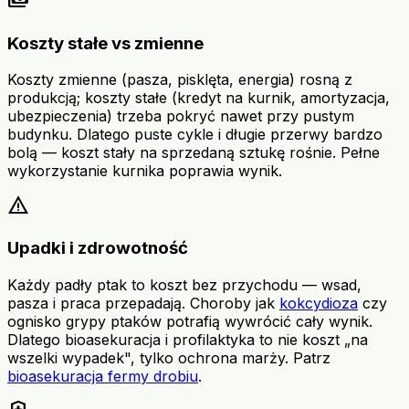
payments
Koszty stałe vs zmienne
Koszty zmienne (pasza, pisklęta, energia) rosną z
produkcją; koszty stałe (kredyt na kurnik, amortyzacja,
ubezpieczenia) trzeba pokryć nawet przy pustym
budynku. Dlatego puste cykle i długie przerwy bardzo
bolą — koszt stały na sprzedaną sztukę rośnie. Pełne
wykorzystanie kurnika poprawia wynik.
warning
Upadki i zdrowotność
Każdy padły ptak to koszt bez przychodu — wsad,
pasza i praca przepadają. Choroby jak
kokcydioza
czy
ognisko grypy ptaków potrafią wywrócić cały wynik.
Dlatego bioasekuracja i profilaktyka to nie koszt „na
wszelki wypadek", tylko ochrona marży. Patrz
bioasekuracja fermy drobiu
.