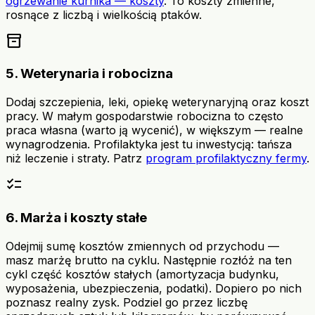
ogrzewanie kurnika — koszty
. To koszty zmienne,
rosnące z liczbą i wielkością ptaków.
inventory_2
5. Weterynaria i robocizna
Dodaj szczepienia, leki, opiekę weterynaryjną oraz koszt
pracy. W małym gospodarstwie robocizna to często
praca własna (warto ją wycenić), w większym — realne
wynagrodzenia. Profilaktyka jest tu inwestycją: tańsza
niż leczenie i straty. Patrz
program profilaktyczny fermy
.
checklist
6. Marża i koszty stałe
Odejmij sumę kosztów zmiennych od przychodu —
masz marżę brutto na cyklu. Następnie rozłóż na ten
cykl część kosztów stałych (amortyzacja budynku,
wyposażenia, ubezpieczenia, podatki). Dopiero po nich
poznasz realny zysk. Podziel go przez liczbę