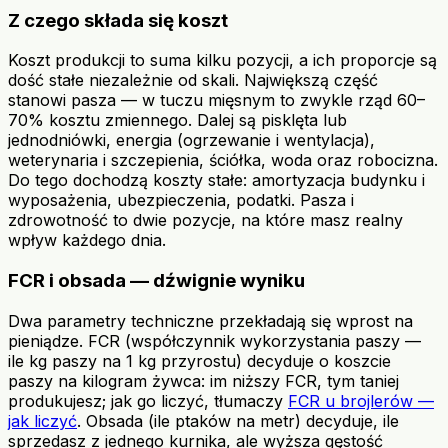
Z czego składa się koszt
Koszt produkcji to suma kilku pozycji, a ich proporcje są
dość stałe niezależnie od skali. Największą część
stanowi pasza — w tuczu mięsnym to zwykle rząd 60–
70% kosztu zmiennego. Dalej są pisklęta lub
jednodniówki, energia (ogrzewanie i wentylacja),
weterynaria i szczepienia, ściółka, woda oraz robocizna.
Do tego dochodzą koszty stałe: amortyzacja budynku i
wyposażenia, ubezpieczenia, podatki. Pasza i
zdrowotność to dwie pozycje, na które masz realny
wpływ każdego dnia.
FCR i obsada — dźwignie wyniku
Dwa parametry techniczne przekładają się wprost na
pieniądze. FCR (współczynnik wykorzystania paszy —
ile kg paszy na 1 kg przyrostu) decyduje o koszcie
paszy na kilogram żywca: im niższy FCR, tym taniej
produkujesz; jak go liczyć, tłumaczy
FCR u brojlerów —
jak liczyć
. Obsada (ile ptaków na metr) decyduje, ile
sprzedasz z jednego kurnika, ale wyższa gęstość