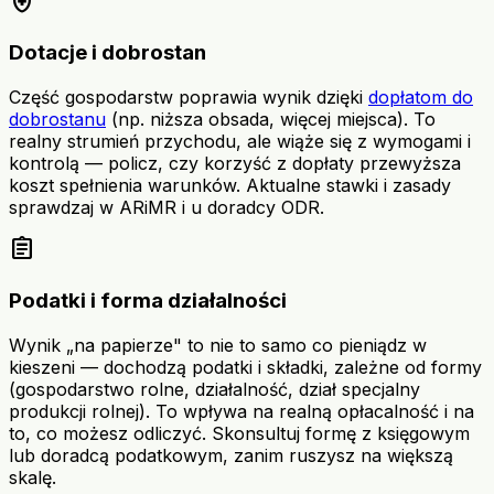
health_and_safety
Dotacje i dobrostan
Część gospodarstw poprawia wynik dzięki
dopłatom do
dobrostanu
(np. niższa obsada, więcej miejsca). To
realny strumień przychodu, ale wiąże się z wymogami i
kontrolą — policz, czy korzyść z dopłaty przewyższa
koszt spełnienia warunków. Aktualne stawki i zasady
sprawdzaj w ARiMR i u doradcy ODR.
assignment
Podatki i forma działalności
Wynik „na papierze" to nie to samo co pieniądz w
kieszeni — dochodzą podatki i składki, zależne od formy
(gospodarstwo rolne, działalność, dział specjalny
produkcji rolnej). To wpływa na realną opłacalność i na
to, co możesz odliczyć. Skonsultuj formę z księgowym
lub doradcą podatkowym, zanim ruszysz na większą
skalę.