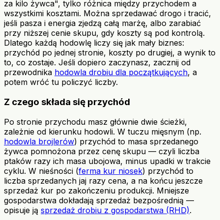
za kilo żywca", tylko różnica między przychodem a
wszystkimi kosztami. Można sprzedawać drogo i tracić,
jeśli pasza i energia zjedzą całą marżę, albo zarabiać
przy niższej cenie skupu, gdy koszty są pod kontrolą.
Dlatego każdą hodowlę liczy się jak mały biznes:
przychód po jednej stronie, koszty po drugiej, a wynik to
to, co zostaje. Jeśli dopiero zaczynasz, zacznij od
przewodnika
hodowla drobiu dla początkujących
, a
potem wróć tu policzyć liczby.
Z czego składa się przychód
Po stronie przychodu masz głównie dwie ścieżki,
zależnie od kierunku hodowli. W tuczu mięsnym (np.
hodowla brojlerów
) przychód to masa sprzedanego
żywca pomnożona przez cenę skupu — czyli liczba
ptaków razy ich masa ubojowa, minus upadki w trakcie
cyklu. W nieśności (
ferma kur niosek
) przychód to
liczba sprzedanych jaj razy cena, a na końcu jeszcze
sprzedaż kur po zakończeniu produkcji. Mniejsze
gospodarstwa dokładają sprzedaż bezpośrednią —
opisuje ją
sprzedaż drobiu z gospodarstwa (RHD)
.