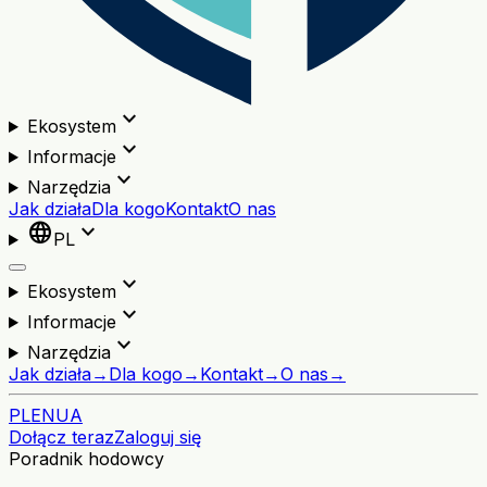
expand_more
Ekosystem
expand_more
Informacje
expand_more
Narzędzia
Jak działa
Dla kogo
Kontakt
O nas
language
expand_more
PL
expand_more
Ekosystem
expand_more
Informacje
expand_more
Narzędzia
Jak działa
→
Dla kogo
→
Kontakt
→
O nas
→
PL
EN
UA
Dołącz teraz
Zaloguj się
Poradnik hodowcy