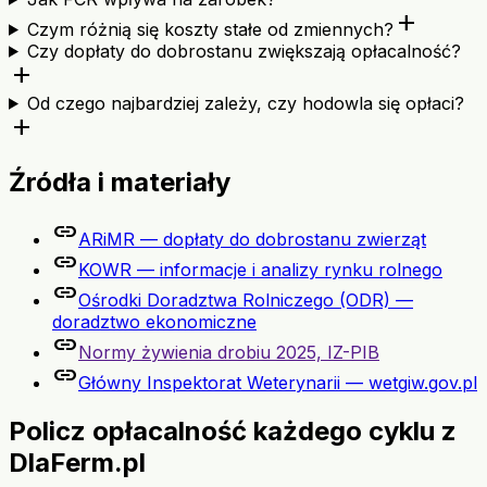
add
Czym różnią się koszty stałe od zmiennych?
Czy dopłaty do dobrostanu zwiększają opłacalność?
add
Od czego najbardziej zależy, czy hodowla się opłaci?
add
Źródła i materiały
link
ARiMR — dopłaty do dobrostanu zwierząt
link
KOWR — informacje i analizy rynku rolnego
link
Ośrodki Doradztwa Rolniczego (ODR) —
doradztwo ekonomiczne
link
Normy żywienia drobiu 2025, IZ-PIB
link
Główny Inspektorat Weterynarii — wetgiw.gov.pl
Policz opłacalność każdego cyklu z
DlaFerm.pl