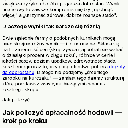
zwiększa ryzyko chorób i pogarsza dobrostan. Wynik
finansowy to zawsze kompromis między „upchnąć
więcej" a „utrzymać zdrowe, dobrze rosnące stado".
Dlaczego wyniki tak bardzo się różnią
Dwie sąsiednie fermy o podobnych kurnikach mogą
mieć skrajnie różny wynik — i to normalne. Składa się
na to zmienność cen (skup żywca i jaj potrafi się wahać
o dziesiątki procent w ciągu roku), różnice w cenie i
jakości paszy, poziom upadków, zdrowotność stada,
koszt energii oraz to, czy gospodarstwo pobiera
dopłaty
do dobrostanu
. Dlatego nie podajemy „średniego
zarobku na kurczaku" — zamiast tego dajemy strukturę,
którą podstawisz własnymi, bieżącymi cenami z
lokalnego skupu.
Jak policzyć
Jak policzyć opłacalność hodowli —
krok po kroku