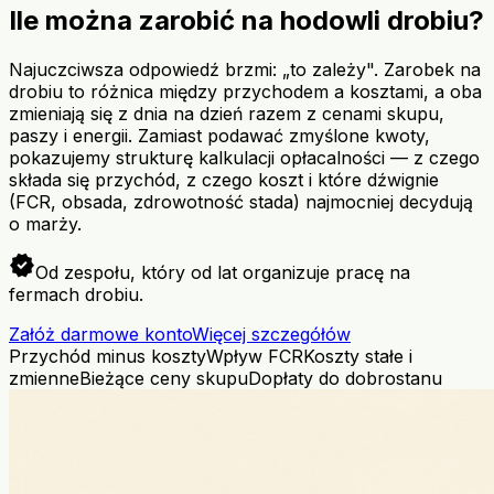
Ile można zarobić na hodowli drobiu?
Najuczciwsza odpowiedź brzmi: „to zależy". Zarobek na
drobiu to różnica między przychodem a kosztami, a oba
zmieniają się z dnia na dzień razem z cenami skupu,
paszy i energii. Zamiast podawać zmyślone kwoty,
pokazujemy strukturę kalkulacji opłacalności — z czego
składa się przychód, z czego koszt i które dźwignie
(FCR, obsada, zdrowotność stada) najmocniej decydują
o marży.
verified
Od zespołu, który od lat organizuje pracę na
fermach drobiu.
Załóż darmowe konto
Więcej szczegółów
Przychód minus koszty
Wpływ FCR
Koszty stałe i
zmienne
Bieżące ceny skupu
Dopłaty do dobrostanu