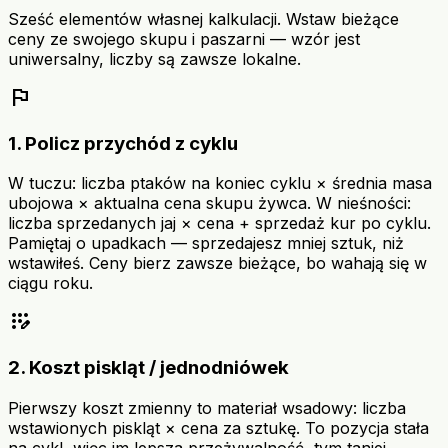
Sześć elementów własnej kalkulacji. Wstaw bieżące
ceny ze swojego skupu i paszarni — wzór jest
uniwersalny, liczby są zawsze lokalne.
flag
1. Policz przychód z cyklu
W tuczu: liczba ptaków na koniec cyklu × średnia masa
ubojowa × aktualna cena skupu żywca. W nieśności:
liczba sprzedanych jaj × cena + sprzedaż kur po cyklu.
Pamiętaj o upadkach — sprzedajesz mniej sztuk, niż
wstawiłeś. Ceny bierz zawsze bieżące, bo wahają się w
ciągu roku.
app_registration
2. Koszt piskląt / jednodniówek
Pierwszy koszt zmienny to materiał wsadowy: liczba
wstawionych piskląt × cena za sztukę. To pozycja stała
na cykl, więc im lepsza przeżywalność, tym taniej