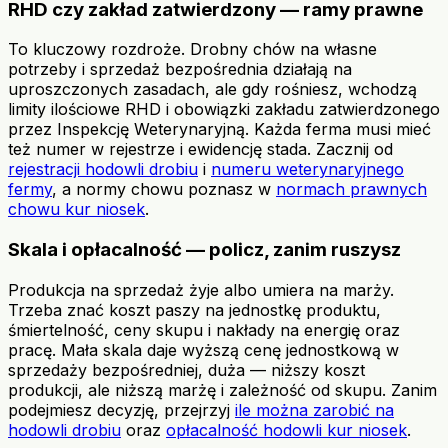
RHD czy zakład zatwierdzony — ramy prawne
To kluczowy rozdroże. Drobny chów na własne
potrzeby i sprzedaż bezpośrednia działają na
uproszczonych zasadach, ale gdy rośniesz, wchodzą
limity ilościowe RHD i obowiązki zakładu zatwierdzonego
przez Inspekcję Weterynaryjną. Każda ferma musi mieć
też numer w rejestrze i ewidencję stada. Zacznij od
rejestracji hodowli drobiu
i
numeru weterynaryjnego
fermy
, a normy chowu poznasz w
normach prawnych
chowu kur niosek
.
Skala i opłacalność — policz, zanim ruszysz
Produkcja na sprzedaż żyje albo umiera na marży.
Trzeba znać koszt paszy na jednostkę produktu,
śmiertelność, ceny skupu i nakłady na energię oraz
pracę. Mała skala daje wyższą cenę jednostkową w
sprzedaży bezpośredniej, duża — niższy koszt
produkcji, ale niższą marżę i zależność od skupu. Zanim
podejmiesz decyzję, przejrzyj
ile można zarobić na
hodowli drobiu
oraz
opłacalność hodowli kur niosek
.