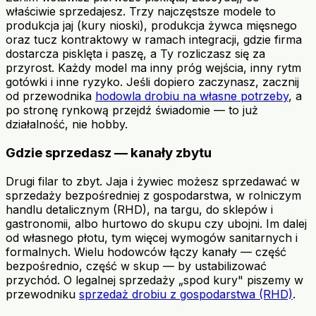
właściwie sprzedajesz. Trzy najczęstsze modele to
produkcja jaj (kury nioski), produkcja żywca mięsnego
oraz tucz kontraktowy w ramach integracji, gdzie firma
dostarcza pisklęta i paszę, a Ty rozliczasz się za
przyrost. Każdy model ma inny próg wejścia, inny rytm
gotówki i inne ryzyko. Jeśli dopiero zaczynasz, zacznij
od przewodnika
hodowla drobiu na własne potrzeby
, a
po stronę rynkową przejdź świadomie — to już
działalność, nie hobby.
Gdzie sprzedasz — kanały zbytu
Drugi filar to zbyt. Jaja i żywiec możesz sprzedawać w
sprzedaży bezpośredniej z gospodarstwa, w rolniczym
handlu detalicznym (RHD), na targu, do sklepów i
gastronomii, albo hurtowo do skupu czy ubojni. Im dalej
od własnego płotu, tym więcej wymogów sanitarnych i
formalnych. Wielu hodowców łączy kanały — część
bezpośrednio, część w skup — by ustabilizować
przychód. O legalnej sprzedaży „spod kury" piszemy w
przewodniku
sprzedaż drobiu z gospodarstwa (RHD)
.