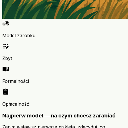
agriculture
Model zarobku
app_registration
Zbyt
menu_book
Formalności
assignment
Opłacalność
Najpierw model — na czym chcesz zarabiać
Zanim wstawisz pierwsze pisklęta, zdecyduj, co