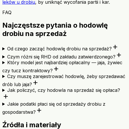
leków u drobiu
, by uniknąć wycofania partii i kar.
FAQ
Najczęstsze pytania o hodowlę
drobiu na sprzedaż
add
Od czego zacząć hodowlę drobiu na sprzedaż?
add
Czym różni się RHD od zakładu zatwierdzonego?
Który model jest najbardziej opłacalny — jaja, żywiec
add
czy tucz kontraktowy?
Czy muszę zarejestrować hodowlę, żeby sprzedawać
add
drób lub jaja?
Jak policzyć, czy hodowla na sprzedaż się opłaca?
add
Jakie podatki płaci się od sprzedaży drobiu z
add
gospodarstwa?
Źródła i materiały