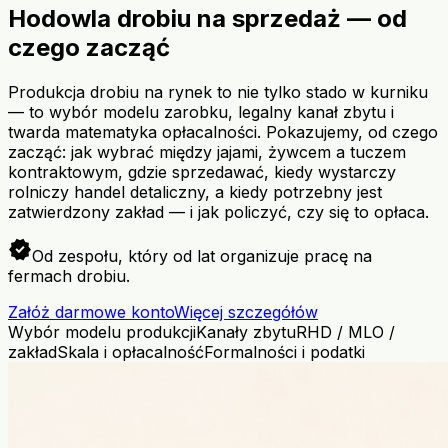
Hodowla drobiu na sprzedaż — od
czego zacząć
Produkcja drobiu na rynek to nie tylko stado w kurniku
— to wybór modelu zarobku, legalny kanał zbytu i
twarda matematyka opłacalności. Pokazujemy, od czego
zacząć: jak wybrać między jajami, żywcem a tuczem
kontraktowym, gdzie sprzedawać, kiedy wystarczy
rolniczy handel detaliczny, a kiedy potrzebny jest
zatwierdzony zakład — i jak policzyć, czy się to opłaca.
verified
Od zespołu, który od lat organizuje pracę na
fermach drobiu.
Załóż darmowe konto
Więcej szczegółów
Wybór modelu produkcji
Kanały zbytu
RHD / MLO /
zakład
Skala i opłacalność
Formalności i podatki