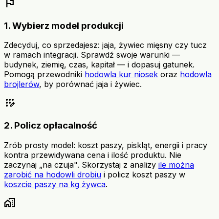
flag
1. Wybierz model produkcji
Zdecyduj, co sprzedajesz: jaja, żywiec mięsny czy tucz
w ramach integracji. Sprawdź swoje warunki —
budynek, ziemię, czas, kapitał — i dopasuj gatunek.
Pomogą przewodniki
hodowla kur niosek
oraz
hodowla
brojlerów
, by porównać jaja i żywiec.
app_registration
2. Policz opłacalność
Zrób prosty model: koszt paszy, piskląt, energii i pracy
kontra przewidywana cena i ilość produktu. Nie
zaczynaj „na czuja". Skorzystaj z analizy
ile można
zarobić na hodowli drobiu
i policz koszt paszy w
koszcie paszy na kg żywca
.
home_work