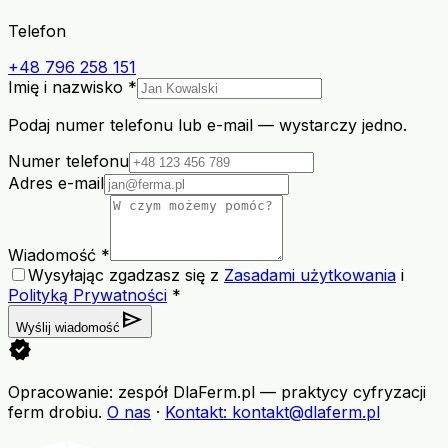
Telefon
+48 796 258 151
Imię i nazwisko *
Podaj numer telefonu lub e-mail — wystarczy jedno.
Numer telefonu
Adres e-mail
Wiadomość *
Wysyłając zgadzasz się z
Zasadami użytkowania
i
Polityką Prywatności
*
send
Wyślij wiadomość
verified
Opracowanie: zespół DlaFerm.pl
—
praktycy cyfryzacji
ferm drobiu
.
O nas
·
Kontakt
: kontakt@dlaferm.pl