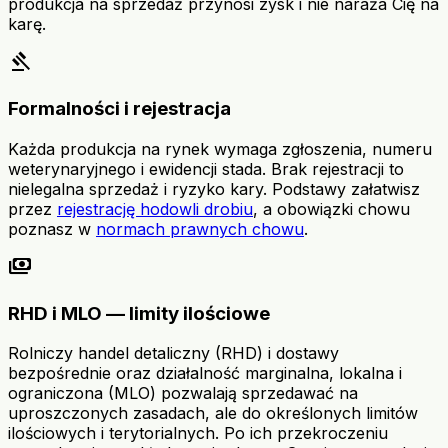
produkcja na sprzedaż przynosi zysk i nie naraża Cię na
karę.
gavel
Formalności i rejestracja
Każda produkcja na rynek wymaga zgłoszenia, numeru
weterynaryjnego i ewidencji stada. Brak rejestracji to
nielegalna sprzedaż i ryzyko kary. Podstawy załatwisz
przez
rejestrację hodowli drobiu
, a obowiązki chowu
poznasz w
normach prawnych chowu
.
payments
RHD i MLO — limity ilościowe
Rolniczy handel detaliczny (RHD) i dostawy
bezpośrednie oraz działalność marginalna, lokalna i
ograniczona (MLO) pozwalają sprzedawać na
uproszczonych zasadach, ale do określonych limitów
ilościowych i terytorialnych. Po ich przekroczeniu