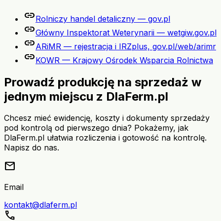
link
Rolniczy handel detaliczny — gov.pl
link
Główny Inspektorat Weterynarii — wetgiw.gov.pl
link
ARiMR — rejestracja i IRZplus, gov.pl/web/arimr
link
KOWR — Krajowy Ośrodek Wsparcia Rolnictwa
Prowadź produkcję na sprzedaż w
jednym miejscu z DlaFerm.pl
Chcesz mieć ewidencję, koszty i dokumenty sprzedaży
pod kontrolą od pierwszego dnia? Pokażemy, jak
DlaFerm.pl ułatwia rozliczenia i gotowość na kontrolę.
Napisz do nas.
mail
Email
kontakt@dlaferm.pl
call