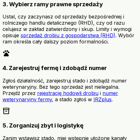
3. Wybierz ramy prawne sprzedaży
Ustal, czy zaczynasz od sprzedaży bezpośredniej i
rolniczego handlu detalicznego (RHD), czy od razu
celujesz w zakład zatwierdzony i skup. Limity i wymogi
opisuje
sprzedaż drobiu z gospodarstwa (RHD)
. Wybór
ram określa cały dalszy poziom formalności.
pets
4. Zarejestruj fermę i zdobądź numer
Zgłoś działalność, zarejestruj stado i zdobądź numer
weterynaryjny. Bez tego sprzedaż jest nielegalna.
Przejdź przez
rejestrację hodowli drobiu
i
numer
weterynaryjny fermy
, a stado zgłoś w
IRZplus
.
inventory_2
5. Zorganizuj zbyt i logistykę
Zanim wstawisz stado, miej wstępnie ułożone kanały