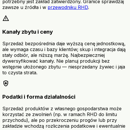
potrzebny jest zakład zatwierdzony. Granice sprawdzaj
zawsze u źródła i w
przewodniku RHD
.
warning
Kanały zbytu i ceny
Sprzedaż bezpośrednia daje wyższą cenę jednostkową,
ale wymaga czasu i bazy klientów; skup i integracja dają
stały odbiór, ale niższą marżę. Najbezpieczniej
dywersyfikować kanały. Nie planuj produkcji bez
wstępnie ułożonego zbytu — niesprzedany żywiec i jaja
to czysta strata.
health_and_safety
Podatki i forma działalności
Sprzedaż produktów z własnego gospodarstwa może
korzystać ze zwolnień (np. w ramach RHD do limitu
przychodu), ale po przekroczeniu progów lub przy
zakładzie wchodzą rozliczenia podatkowe i ewentualnie