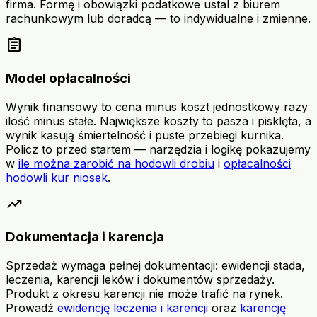
firma. Formę i obowiązki podatkowe ustal z biurem
rachunkowym lub doradcą — to indywidualne i zmienne.
assignment
Model opłacalności
Wynik finansowy to cena minus koszt jednostkowy razy
ilość minus stałe. Największe koszty to pasza i pisklęta, a
wynik kasują śmiertelność i puste przebiegi kurnika.
Policz to przed startem — narzędzia i logikę pokazujemy
w
ile można zarobić na hodowli drobiu
i
opłacalności
hodowli kur niosek
.
trending_up
Dokumentacja i karencja
Sprzedaż wymaga pełnej dokumentacji: ewidencji stada,
leczenia, karencji leków i dokumentów sprzedaży.
Produkt z okresu karencji nie może trafić na rynek.
Prowadź
ewidencję leczenia i karencji
oraz
karencję