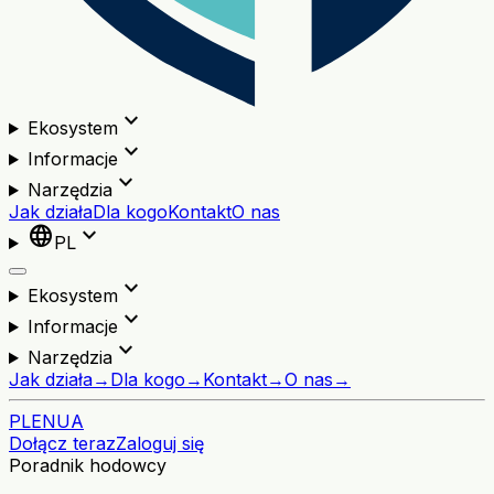
expand_more
Ekosystem
expand_more
Informacje
expand_more
Narzędzia
Jak działa
Dla kogo
Kontakt
O nas
language
expand_more
PL
expand_more
Ekosystem
expand_more
Informacje
expand_more
Narzędzia
Jak działa
→
Dla kogo
→
Kontakt
→
O nas
→
PL
EN
UA
Dołącz teraz
Zaloguj się
Poradnik hodowcy