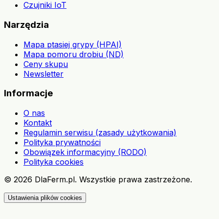
Czujniki IoT
Narzędzia
Mapa ptasiej grypy (HPAI)
Mapa pomoru drobiu (ND)
Ceny skupu
Newsletter
Informacje
O nas
Kontakt
Regulamin serwisu (zasady użytkowania)
Polityka prywatności
Obowiązek informacyjny (RODO)
Polityka cookies
©
2026
DlaFerm.pl.
Wszystkie prawa zastrzeżone.
Ustawienia plików cookies