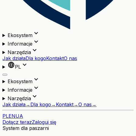
expand_more
Ekosystem
expand_more
Informacje
expand_more
Narzędzia
Jak działa
Dla kogo
Kontakt
O nas
language
expand_more
PL
expand_more
Ekosystem
expand_more
Informacje
expand_more
Narzędzia
Jak działa
→
Dla kogo
→
Kontakt
→
O nas
→
PL
EN
UA
Dołącz teraz
Zaloguj się
System dla paszarni