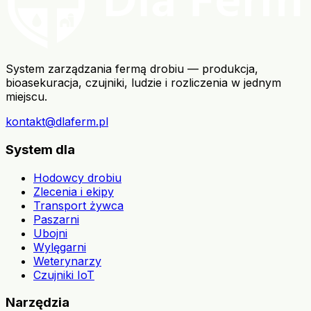
System zarządzania fermą drobiu — produkcja,
bioasekuracja, czujniki, ludzie i rozliczenia w jednym
miejscu.
kontakt@dlaferm.pl
System dla
Hodowcy drobiu
Zlecenia i ekipy
Transport żywca
Paszarni
Ubojni
Wylęgarni
Weterynarzy
Czujniki IoT
Narzędzia