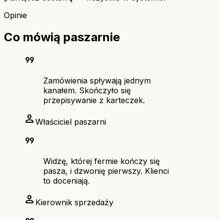
Opinie
Co mówią paszarnie
format_quote
Zamówienia spływają jednym
kanałem. Skończyło się
przepisywanie z karteczek.
person
Właściciel paszarni
format_quote
Widzę, której fermie kończy się
pasza, i dzwonię pierwszy. Klienci
to doceniają.
person
Kierownik sprzedaży