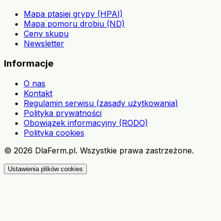
Mapa ptasiej grypy (HPAI)
Mapa pomoru drobiu (ND)
Ceny skupu
Newsletter
Informacje
O nas
Kontakt
Regulamin serwisu (zasady użytkowania)
Polityka prywatności
Obowiązek informacyjny (RODO)
Polityka cookies
©
2026
DlaFerm.pl.
Wszystkie prawa zastrzeżone.
Ustawienia plików cookies