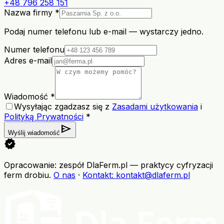
+48 796 258 151
Nazwa firmy *
Podaj numer telefonu lub e-mail — wystarczy jedno.
Numer telefonu
Adres e-mail
Wiadomość *
Wysyłając zgadzasz się z
Zasadami użytkowania
i
Polityką Prywatności
*
send
Wyślij wiadomość
verified
Opracowanie: zespół DlaFerm.pl
—
praktycy cyfryzacji
ferm drobiu
.
O nas
·
Kontakt
: kontakt@dlaferm.pl