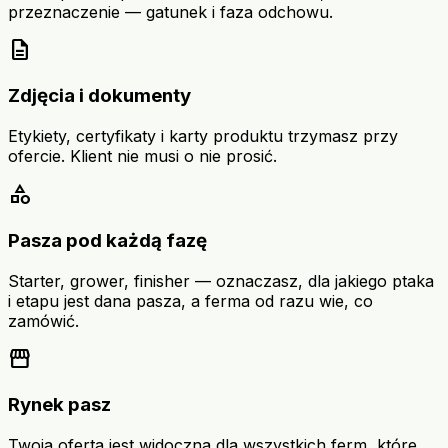
przeznaczenie — gatunek i faza odchowu.
description
Zdjęcia i dokumenty
Etykiety, certyfikaty i karty produktu trzymasz przy
ofercie. Klient nie musi o nie prosić.
category
Pasza pod każdą fazę
Starter, grower, finisher — oznaczasz, dla jakiego ptaka
i etapu jest dana pasza, a ferma od razu wie, co
zamówić.
storefront
Rynek pasz
Twoja oferta jest widoczna dla wszystkich ferm, które