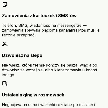
sticky_note_2
Zamówienia z karteczek i SMS-ów
Telefon, SMS, wiadomość na messengerze —
zamówienia spływają pięcioma kanałami i ktoś musi je
ręcznie przepisać.
phone_missed
Dzwonisz na ślepo
Nie wiesz, której fermie kończy się pasza, więc albo
dzwonisz za wcześnie, albo klient zamawia u kogoś
innego.
forum
Ustalenia giną w rozmowach
Negocjowana cena i warunki rozsiane po mailach i