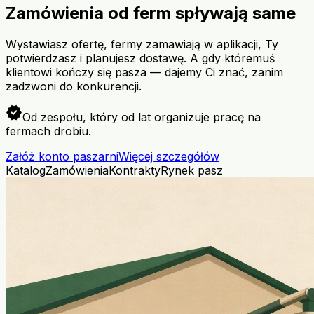
Zamówienia od ferm spływają same
Wystawiasz ofertę, fermy zamawiają w aplikacji, Ty
potwierdzasz i planujesz dostawę. A gdy któremuś
klientowi kończy się pasza — dajemy Ci znać, zanim
zadzwoni do konkurencji.
verified
Od zespołu, który od lat organizuje pracę na
fermach drobiu.
Załóż konto paszarni
Więcej szczegółów
Katalog
Zamówienia
Kontrakty
Rynek pasz