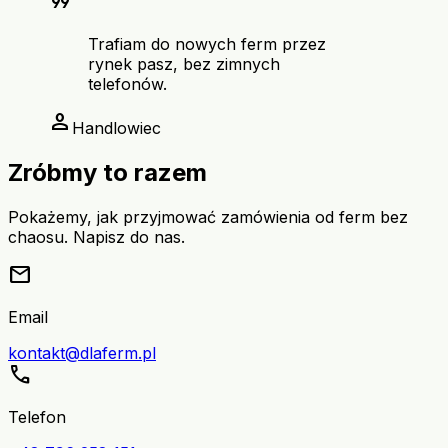
format_quote
Trafiam do nowych ferm przez
rynek pasz, bez zimnych
telefonów.
person
Handlowiec
Zróbmy to razem
Pokażemy, jak przyjmować zamówienia od ferm bez
chaosu. Napisz do nas.
mail
Email
kontakt@dlaferm.pl
call
Telefon