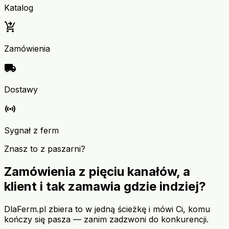
Katalog
shopping_cart_checkout
Zamówienia
local_shipping
Dostawy
sensors
Sygnał z ferm
Znasz to z paszarni?
Zamówienia z pięciu kanałów, a
klient i tak zamawia gdzie indziej?
DlaFerm.pl zbiera to w jedną ścieżkę i mówi Ci, komu
kończy się pasza — zanim zadzwoni do konkurencji.