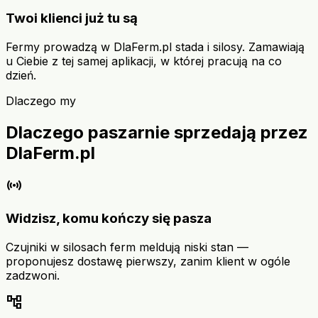
Twoi klienci już tu są
Fermy prowadzą w DlaFerm.pl stada i silosy. Zamawiają
u Ciebie z tej samej aplikacji, w której pracują na co
dzień.
Dlaczego my
Dlaczego paszarnie sprzedają przez
DlaFerm.pl
sensors
Widzisz, komu kończy się pasza
Czujniki w silosach ferm meldują niski stan —
proponujesz dostawę pierwszy, zanim klient w ogóle
zadzwoni.
account_tree