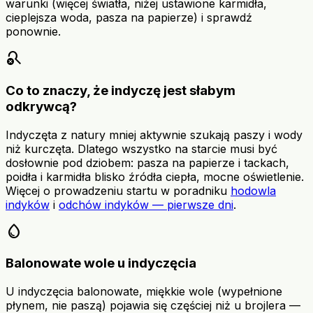
warunki (więcej światła, niżej ustawione karmidła,
cieplejsza woda, pasza na papierze) i sprawdź
ponownie.
search_off
Co to znaczy, że indyczę jest słabym
odkrywcą?
Indyczęta z natury mniej aktywnie szukają paszy i wody
niż kurczęta. Dlatego wszystko na starcie musi być
dosłownie pod dziobem: pasza na papierze i tackach,
poidła i karmidła blisko źródła ciepła, mocne oświetlenie.
Więcej o prowadzeniu startu w poradniku
hodowla
indyków
i
odchów indyków — pierwsze dni
.
water_drop
Balonowate wole u indyczęcia
U indyczęcia balonowate, miękkie wole (wypełnione
płynem, nie paszą) pojawia się częściej niż u brojlera —