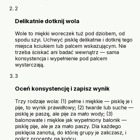
2
Delikatnie dotknij wola
Wole to miękki woreczek tuż pod dziobem, od
spodu szyi. Uchwyć pisklę delikatnie i dotknij tego
miejsca kciukiem lub palcem wskazującym. Nie
trzeba ściskać ani badać wewnątrz — sama
konsystencja i wypełnienie pod palcem
wystarczają.
3
Oceń konsystencję i zapisz wynik
Trzy rodzaje wola: (1) pełne i miękkie — pisklę je i
pije, to wynik prawidłowy; (2) twarde lub suche —
pisklę je paszę, ale pije za mało wody; (3)
balonowate i miękkie jak wypełniony balonik —
pisklę pije, ale je za mało paszy. Dla każdego
pisklęcia zanotuj, do której grupy je zaliczasz, i
policz procenty na końcu.