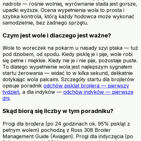
nadrobi — rośnie wolniej, wyrównanie stada jest gorsze,
upadki wyższe. Ocena wypełnienia wola to prosta i
szybka kontrola, którą każdy hodowca może wykonać
samodzielnie, bez żadnego sprzętu.
Czym jest wole i dlaczego jest ważne?
Wole to woreczek na pokarm u nasady szyi ptaka — tuż
pod dziobem, od spodu. Kiedy pisklę je i pije, wole robi
się pełne i miękkie. Kiedy nie je i nie pije, pozostaje puste.
To dlatego wypełnienie wola jest najlepszym sygnałem
startu żerowania — widać to w kilka sekund, delikatnie
dotykając wola palcami. Szczegóły startu dla brojlerów
opisuje poradnik
odchów piskląt brojlera — pierwszy
tydzień
, a dla indyków —
odchów indyków — pierwsze
dni
.
Skąd biorą się liczby w tym poradniku?
Progi dla brojlera (po 24 godzinach ok. 95% piskląt z
pełnym wolem) pochodzą z Ross 308 Broiler
Management Guide (Aviagen). Progi dla indyczęcia (po