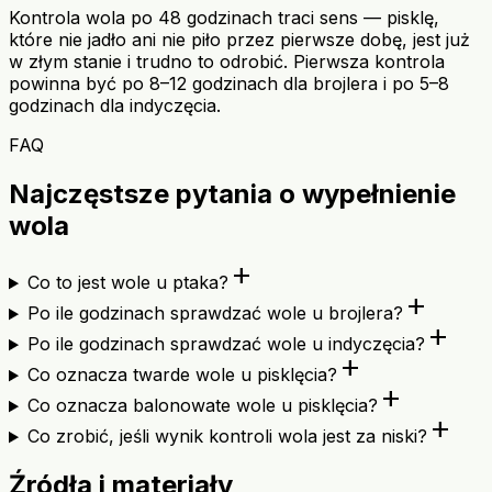
Kontrola wola po 48 godzinach traci sens — pisklę,
które nie jadło ani nie piło przez pierwsze dobę, jest już
w złym stanie i trudno to odrobić. Pierwsza kontrola
powinna być po 8–12 godzinach dla brojlera i po 5–8
godzinach dla indyczęcia.
FAQ
Najczęstsze pytania o wypełnienie
wola
add
Co to jest wole u ptaka?
add
Po ile godzinach sprawdzać wole u brojlera?
add
Po ile godzinach sprawdzać wole u indyczęcia?
add
Co oznacza twarde wole u pisklęcia?
add
Co oznacza balonowate wole u pisklęcia?
add
Co zrobić, jeśli wynik kontroli wola jest za niski?
Źródła i materiały