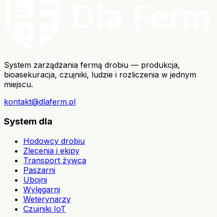
System zarządzania fermą drobiu — produkcja,
bioasekuracja, czujniki, ludzie i rozliczenia w jednym
miejscu.
kontakt@dlaferm.pl
System dla
Hodowcy drobiu
Zlecenia i ekipy
Transport żywca
Paszarni
Ubojni
Wylęgarni
Weterynarzy
Czujniki IoT