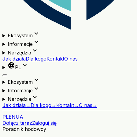
expand_more
Ekosystem
expand_more
Informacje
expand_more
Narzędzia
Jak działa
Dla kogo
Kontakt
O nas
language
expand_more
PL
expand_more
Ekosystem
expand_more
Informacje
expand_more
Narzędzia
Jak działa
→
Dla kogo
→
Kontakt
→
O nas
→
PL
EN
UA
Dołącz teraz
Zaloguj się
Poradnik hodowcy