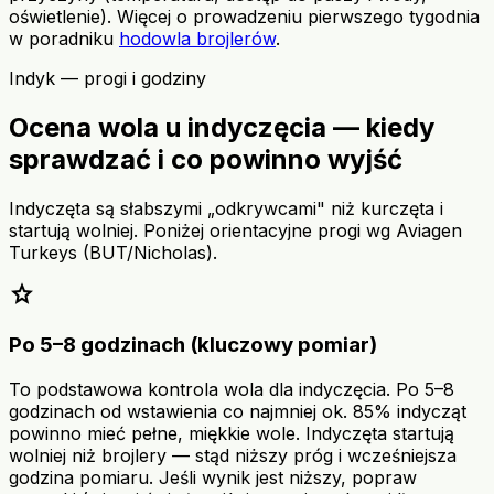
oświetlenie). Więcej o prowadzeniu pierwszego tygodnia
w poradniku
hodowla brojlerów
.
Indyk — progi i godziny
Ocena wola u indyczęcia — kiedy
sprawdzać i co powinno wyjść
Indyczęta są słabszymi „odkrywcami" niż kurczęta i
startują wolniej. Poniżej orientacyjne progi wg Aviagen
Turkeys (BUT/Nicholas).
star
Po 5–8 godzinach (kluczowy pomiar)
To podstawowa kontrola wola dla indyczęcia. Po 5–8
godzinach od wstawienia co najmniej ok. 85% indycząt
powinno mieć pełne, miękkie wole. Indyczęta startują
wolniej niż brojlery — stąd niższy próg i wcześniejsza
godzina pomiaru. Jeśli wynik jest niższy, popraw