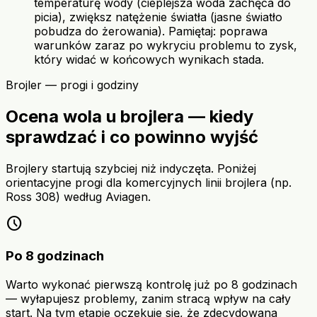
temperaturę wody (cieplejsza woda zachęca do
picia), zwiększ natężenie światła (jasne światło
pobudza do żerowania). Pamiętaj: poprawa
warunków zaraz po wykryciu problemu to zysk,
który widać w końcowych wynikach stada.
Brojler — progi i godziny
Ocena wola u brojlera — kiedy
sprawdzać i co powinno wyjść
Brojlery startują szybciej niż indyczęta. Poniżej
orientacyjne progi dla komercyjnych linii brojlera (np.
Ross 308) według Aviagen.
schedule
Po 8 godzinach
Warto wykonać pierwszą kontrolę już po 8 godzinach
— wyłapujesz problemy, zanim stracą wpływ na cały
start. Na tym etapie oczekuje się, że zdecydowana