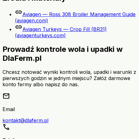
link
Aviagen — Ross 308 Broiler Management Guide
(aviagen.com)
link
Aviagen Turkeys — Crop Fill (BR31)
(aviagenturkeys.com)
Prowadź kontrole wola i upadki w
DlaFerm.pl
Chcesz notować wyniki kontroli wola, upadki i warunki z
pierwszych godzin w jednym miejscu? Załóż darmowe
konto fermy albo napisz do nas.
mail
Email
kontakt@dlaferm.pl
call