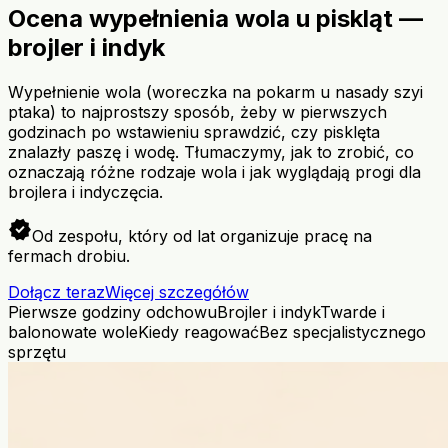
Ocena wypełnienia wola u piskląt —
brojler i indyk
Wypełnienie wola (woreczka na pokarm u nasady szyi
ptaka) to najprostszy sposób, żeby w pierwszych
godzinach po wstawieniu sprawdzić, czy pisklęta
znalazły paszę i wodę. Tłumaczymy, jak to zrobić, co
oznaczają różne rodzaje wola i jak wyglądają progi dla
brojlera i indyczęcia.
verified
Od zespołu, który od lat organizuje pracę na
fermach drobiu.
Dołącz teraz
Więcej szczegółów
Pierwsze godziny odchowu
Brojler i indyk
Twarde i
balonowate wole
Kiedy reagować
Bez specjalistycznego
sprzętu