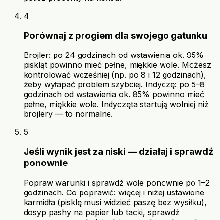
4
Porównaj z progiem dla swojego gatunku
Brojler: po 24 godzinach od wstawienia ok. 95%
piskląt powinno mieć pełne, miękkie wole. Możesz
kontrolować wcześniej (np. po 8 i 12 godzinach),
żeby wyłapać problem szybciej. Indyczę: po 5–8
godzinach od wstawienia ok. 85% powinno mieć
pełne, miękkie wole. Indyczęta startują wolniej niż
brojlery — to normalne.
5
Jeśli wynik jest za niski — działaj i sprawdź
ponownie
Popraw warunki i sprawdź wole ponownie po 1–2
godzinach. Co poprawić: więcej i niżej ustawione
karmidła (pisklę musi widzieć paszę bez wysiłku),
dosyp pashy na papier lub tacki, sprawdź