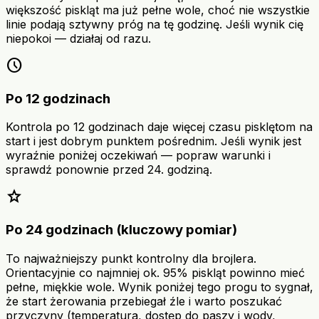
większość piskląt ma już pełne wole, choć nie wszystkie
linie podają sztywny próg na tę godzinę. Jeśli wynik cię
niepokoi — działaj od razu.
schedule
Po 12 godzinach
Kontrola po 12 godzinach daje więcej czasu pisklętom na
start i jest dobrym punktem pośrednim. Jeśli wynik jest
wyraźnie poniżej oczekiwań — popraw warunki i
sprawdź ponownie przed 24. godziną.
star
Po 24 godzinach (kluczowy pomiar)
To najważniejszy punkt kontrolny dla brojlera.
Orientacyjnie co najmniej ok. 95% piskląt powinno mieć
pełne, miękkie wole. Wynik poniżej tego progu to sygnał,
że start żerowania przebiegał źle i warto poszukać
przyczyny (temperatura, dostęp do paszy i wody,