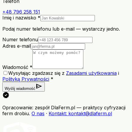
Telefon
+48 796 258 151
Imię i nazwisko *
Podaj numer telefonu lub e-mail — wystarczy jedno.
Numer telefonu
Adres e-mail
Wiadomość *
Wysyłając zgadzasz się z
Zasadami użytkowania
i
Polityką Prywatności
*
send
Wyślij wiadomość
verified
Opracowanie: zespół DlaFerm.pl
—
praktycy cyfryzacji
ferm drobiu
.
O nas
·
Kontakt
: kontakt@dlaferm.pl