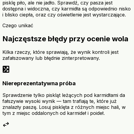
pisklę piło, ale nie jadło. Sprawdź, czy pasza jest
dostępna i widoczna, czy karmidła są odpowiednio nisko
i blisko ciepła, oraz czy oświetlenie jest wystarczające.
Czego unikać
Najczęstsze błędy przy ocenie wola
Kilka rzeczy, które sprawiają, że wynik kontroli jest
zafałszowany lub błędnie zinterpretowany.
shuffle_on
Niereprezentatywna próba
Sprawdzenie tylko piskląt leżących pod karmidłami da
fałszywie wysoki wynik — tam trafiają te, które już
znalazły paszę. Losuj pisklęta z różnych miejsc hali, w
tym z miejsc oddalonych od karmideł i poideł.
swap_horiz