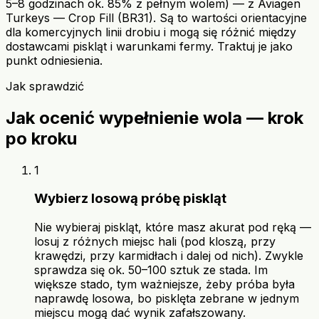
5–8 godzinach ok. 85% z pełnym wolem) — z Aviagen
Turkeys — Crop Fill (BR31). Są to wartości orientacyjne
dla komercyjnych linii drobiu i mogą się różnić między
dostawcami piskląt i warunkami fermy. Traktuj je jako
punkt odniesienia.
Jak sprawdzić
Jak ocenić wypełnienie wola — krok
po kroku
1
Wybierz losową próbę piskląt
Nie wybieraj piskląt, które masz akurat pod ręką —
losuj z różnych miejsc hali (pod kloszą, przy
krawędzi, przy karmidłach i dalej od nich). Zwykle
sprawdza się ok. 50–100 sztuk ze stada. Im
większe stado, tym ważniejsze, żeby próba była
naprawdę losowa, bo pisklęta zebrane w jednym
miejscu mogą dać wynik zafałszowany.