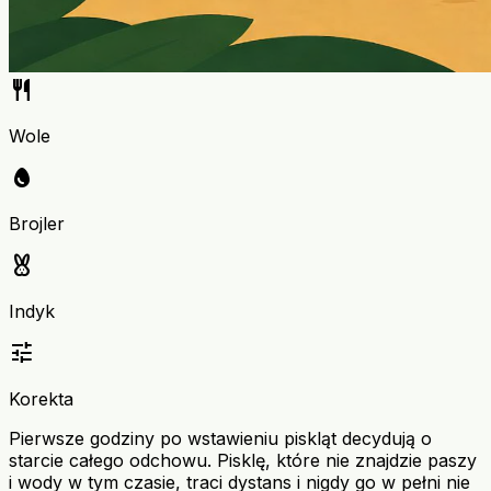
restaurant
Wole
egg
Brojler
cruelty_free
Indyk
tune
Korekta
Pierwsze godziny po wstawieniu piskląt decydują o
starcie całego odchowu. Pisklę, które nie znajdzie paszy
i wody w tym czasie, traci dystans i nigdy go w pełni nie