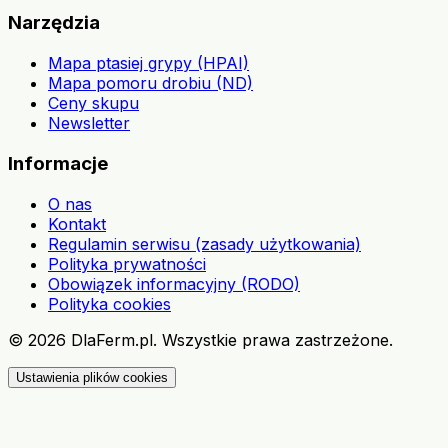
Narzędzia
Mapa ptasiej grypy (HPAI)
Mapa pomoru drobiu (ND)
Ceny skupu
Newsletter
Informacje
O nas
Kontakt
Regulamin serwisu (zasady użytkowania)
Polityka prywatności
Obowiązek informacyjny (RODO)
Polityka cookies
©
2026
DlaFerm.pl.
Wszystkie prawa zastrzeżone.
Ustawienia plików cookies