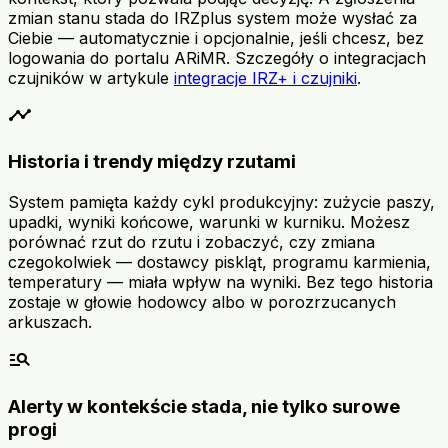
zmian stanu stada do IRZplus system może wysłać za
Ciebie — automatycznie i opcjonalnie, jeśli chcesz, bez
logowania do portalu ARiMR. Szczegóły o integracjach
czujników w artykule
integracje IRZ+ i czujniki
.
timeline
Historia i trendy między rzutami
System pamięta każdy cykl produkcyjny: zużycie paszy,
upadki, wyniki końcowe, warunki w kurniku. Możesz
porównać rzut do rzutu i zobaczyć, czy zmiana
czegokolwiek — dostawcy piskląt, programu karmienia,
temperatury — miała wpływ na wyniki. Bez tego historia
zostaje w głowie hodowcy albo w porozrzucanych
arkuszach.
manage_search
Alerty w kontekście stada, nie tylko surowe
progi