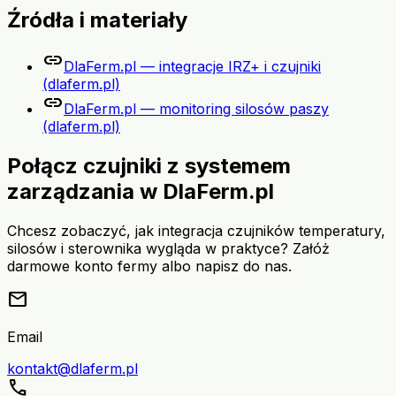
Źródła i materiały
link
DlaFerm.pl — integracje IRZ+ i czujniki
(dlaferm.pl)
link
DlaFerm.pl — monitoring silosów paszy
(dlaferm.pl)
Połącz czujniki z systemem
zarządzania w DlaFerm.pl
Chcesz zobaczyć, jak integracja czujników temperatury,
silosów i sterownika wygląda w praktyce? Załóż
darmowe konto fermy albo napisz do nas.
mail
Email
kontakt@dlaferm.pl
call