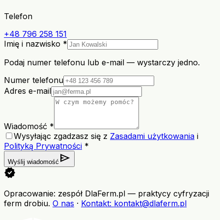
Telefon
+48 796 258 151
Imię i nazwisko *
Podaj numer telefonu lub e-mail — wystarczy jedno.
Numer telefonu
Adres e-mail
Wiadomość *
Wysyłając zgadzasz się z
Zasadami użytkowania
i
Polityką Prywatności
*
send
Wyślij wiadomość
verified
Opracowanie: zespół DlaFerm.pl
—
praktycy cyfryzacji
ferm drobiu
.
O nas
·
Kontakt
: kontakt@dlaferm.pl