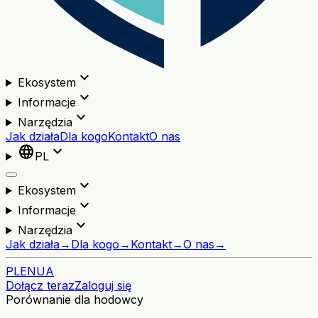
expand_more
Ekosystem
expand_more
Informacje
expand_more
Narzędzia
Jak działa
Dla kogo
Kontakt
O nas
language
expand_more
PL
expand_more
Ekosystem
expand_more
Informacje
expand_more
Narzędzia
Jak działa
→
Dla kogo
→
Kontakt
→
O nas
→
PL
EN
UA
Dołącz teraz
Zaloguj się
Porównanie dla hodowcy