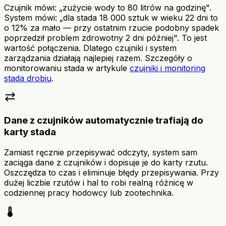
Czujnik mówi: „zużycie wody to 80 litrów na godzinę".
System mówi: „dla stada 18 000 sztuk w wieku 22 dni to
o 12% za mało — przy ostatnim rzucie podobny spadek
poprzedził problem zdrowotny 2 dni później". To jest
wartość połączenia. Dlatego czujniki i system
zarządzania działają najlepiej razem. Szczegóły o
monitorowaniu stada w artykule
czujniki i monitoring
stada drobiu
.
sync_alt
Dane z czujników automatycznie trafiają do
karty stada
Zamiast ręcznie przepisywać odczyty, system sam
zaciąga dane z czujników i dopisuje je do karty rzutu.
Oszczędza to czas i eliminuje błędy przepisywania. Przy
dużej liczbie rzutów i hal to robi realną różnicę w
codziennej pracy hodowcy lub zootechnika.
device_thermostat