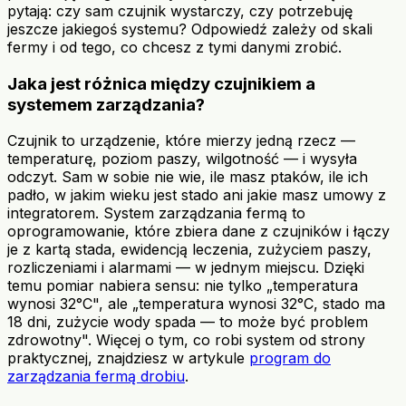
pytają: czy sam czujnik wystarczy, czy potrzebuję
jeszcze jakiegoś systemu? Odpowiedź zależy od skali
fermy i od tego, co chcesz z tymi danymi zrobić.
Jaka jest różnica między czujnikiem a
systemem zarządzania?
Czujnik to urządzenie, które mierzy jedną rzecz —
temperaturę, poziom paszy, wilgotność — i wysyła
odczyt. Sam w sobie nie wie, ile masz ptaków, ile ich
padło, w jakim wieku jest stado ani jakie masz umowy z
integratorem. System zarządzania fermą to
oprogramowanie, które zbiera dane z czujników i łączy
je z kartą stada, ewidencją leczenia, zużyciem paszy,
rozliczeniami i alarmami — w jednym miejscu. Dzięki
temu pomiar nabiera sensu: nie tylko „temperatura
wynosi 32°C", ale „temperatura wynosi 32°C, stado ma
18 dni, zużycie wody spada — to może być problem
zdrowotny". Więcej o tym, co robi system od strony
praktycznej, znajdziesz w artykule
program do
zarządzania fermą drobiu
.