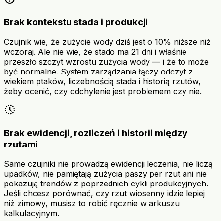
Brak kontekstu stada i produkcji
Czujnik wie, że zużycie wody dziś jest o 10% niższe niż
wczoraj. Ale nie wie, że stado ma 21 dni i właśnie
przeszło szczyt wzrostu zużycia wody — i że to może
być normalne. System zarządzania łączy odczyt z
wiekiem ptaków, liczebnością stada i historią rzutów,
żeby ocenić, czy odchylenie jest problemem czy nie.
history_toggle_off
Brak ewidencji, rozliczeń i historii między
rzutami
Same czujniki nie prowadzą ewidencji leczenia, nie liczą
upadków, nie pamiętają zużycia paszy per rzut ani nie
pokazują trendów z poprzednich cykli produkcyjnych.
Jeśli chcesz porównać, czy rzut wiosenny idzie lepiej
niż zimowy, musisz to robić ręcznie w arkuszu
kalkulacyjnym.