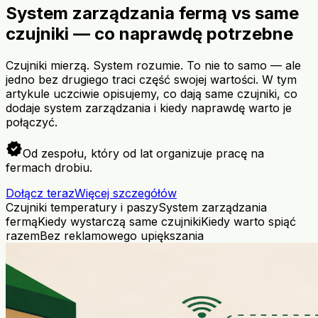
System zarządzania fermą vs same
czujniki — co naprawdę potrzebne
Czujniki mierzą. System rozumie. To nie to samo — ale
jedno bez drugiego traci część swojej wartości. W tym
artykule uczciwie opisujemy, co dają same czujniki, co
dodaje system zarządzania i kiedy naprawdę warto je
połączyć.
verified
Od zespołu, który od lat organizuje pracę na
fermach drobiu.
Dołącz teraz
Więcej szczegółów
Czujniki temperatury i paszy
System zarządzania
fermą
Kiedy wystarczą same czujniki
Kiedy warto spiąć
razem
Bez reklamowego upiększania