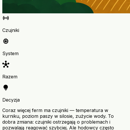
sensors
Czujniki
memory
System
hub
Razem
lightbulb
Decyzja
Coraz więcej ferm ma czujniki — temperatura w
kurniku, poziom paszy w silosie, zużycie wody. To
dobra zmiana: czujniki ostrzegają o problemach i
pozwalają reagować szybciej. Ale hodowcy często