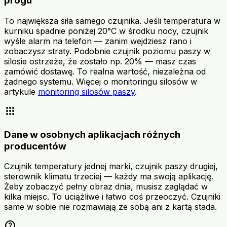
progu
To największa siła samego czujnika. Jeśli temperatura w
kurniku spadnie poniżej 20°C w środku nocy, czujnik
wyśle alarm na telefon — zanim wejdziesz rano i
zobaczysz straty. Podobnie czujnik poziomu paszy w
silosie ostrzeże, że zostało np. 20% — masz czas
zamówić dostawę. To realna wartość, niezależna od
żadnego systemu. Więcej o monitoringu silosów w
artykule
monitoring silosów paszy
.
apps
Dane w osobnych aplikacjach różnych
producentów
Czujnik temperatury jednej marki, czujnik paszy drugiej,
sterownik klimatu trzeciej — każdy ma swoją aplikację.
Żeby zobaczyć pełny obraz dnia, musisz zaglądać w
kilka miejsc. To uciążliwe i łatwo coś przeoczyć. Czujniki
same w sobie nie rozmawiają ze sobą ani z kartą stada.
help_outline