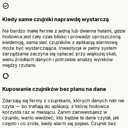
check_circle
Kiedy same czujniki naprawdę wystarczą
Na bardzo małej fermie z jedną lub dwiema halami, gdzie
hodowca jest cały czas blisko i prowadzi uproszczoną
ewidencję, sama sieć czujników z aplikacją alarmową
może być wystarczająca. Inwestycja w pełny system
zarządzania zaczyna się opłacać przy większej skali,
wielu źródłach danych i potrzebie analizy wyników
między rzutami.
data_usage
Kupowanie czujników bez planu na dane
Zdarzają się fermy z czujnikami, których danych nikt nie
czyta — bo trafiają do aplikacji, z której hodowca
korzysta raz w miesiącu. Zanim zainwestujesz w
czujniki, warto wiedzieć, kto będzie te dane czytał, jak
często i co zrobi, kiedy alarm się pojawi. Czujnik bez