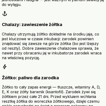
do wylęgu.
anchor
Chalazy: zawieszenie żółtka
Chalazy utrzymują żółtko dokładnie na środku jaja, co
jest kluczowe w czasie inkubacji: zarodek powinien
znajdować się zawsze na górze żółtka (bo jest lżejszy
od reszty). Dobre zawieszenie chalazowe sprawia, że
nawet przy obracaniu jaj w inkubatorze zarodek wraca
na właściwą pozycję.
bolt
Żółtko: paliwo dla zarodka
Żółtko to cały zapas energii — tłuszcze, witaminy A, D,
E, K oraz żółty barwnik (ksantofil). Zarodek żywi się
żółtkiem przez całe 21 dni. Przed wykluiem wchłania
resztkę żółtka do woreczka żółtkowego, dzięki czemu