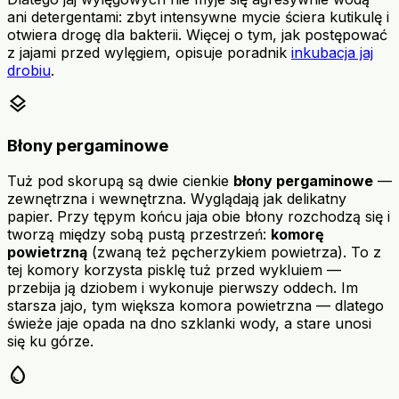
ani detergentami: zbyt intensywne mycie ściera kutikulę i
otwiera drogę dla bakterii. Więcej o tym, jak postępować
z jajami przed wylęgiem, opisuje poradnik
inkubacja jaj
drobiu
.
layers
Błony pergaminowe
Tuż pod skorupą są dwie cienkie
błony pergaminowe
—
zewnętrzna i wewnętrzna. Wyglądają jak delikatny
papier. Przy tępym końcu jaja obie błony rozchodzą się i
tworzą między sobą pustą przestrzeń:
komorę
powietrzną
(zwaną też pęcherzykiem powietrza). To z
tej komory korzysta pisklę tuż przed wykluiem —
przebija ją dziobem i wykonuje pierwszy oddech. Im
starsza jajo, tym większa komora powietrzna — dlatego
świeże jaje opada na dno szklanki wody, a stare unosi
się ku górze.
water_drop