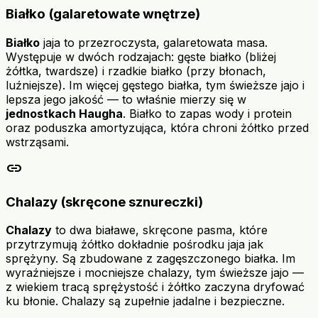
Białko (galaretowate wnętrze)
Białko
jaja to przezroczysta, galaretowata masa.
Występuje w dwóch rodzajach: gęste białko (bliżej
żółtka, twardsze) i rzadkie białko (przy błonach,
luźniejsze). Im więcej gęstego białka, tym świeższe jajo i
lepsza jego jakość — to właśnie mierzy się w
jednostkach Haugha
. Białko to zapas wody i protein
oraz poduszka amortyzująca, która chroni żółtko przed
wstrząsami.
link
Chalazy (skręcone sznureczki)
Chalazy
to dwa białawe, skręcone pasma, które
przytrzymują żółtko dokładnie pośrodku jaja jak
sprężyny. Są zbudowane z zagęszczonego białka. Im
wyraźniejsze i mocniejsze chalazy, tym świeższe jajo —
z wiekiem tracą sprężystość i żółtko zaczyna dryfować
ku błonie. Chalazy są zupełnie jadalne i bezpieczne.