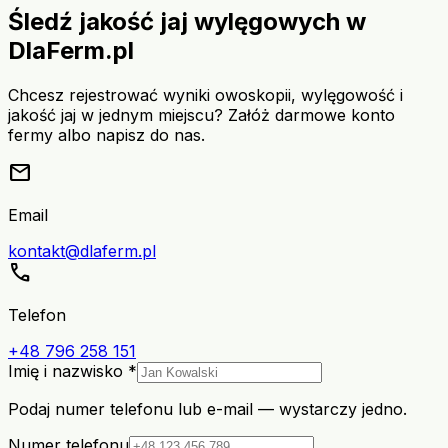
Śledź jakość jaj wylęgowych w
DlaFerm.pl
Chcesz rejestrować wyniki owoskopii, wylęgowość i
jakość jaj w jednym miejscu? Załóż darmowe konto
fermy albo napisz do nas.
mail
Email
kontakt@dlaferm.pl
call
Telefon
+48 796 258 151
Imię i nazwisko *
Podaj numer telefonu lub e-mail — wystarczy jedno.
Numer telefonu