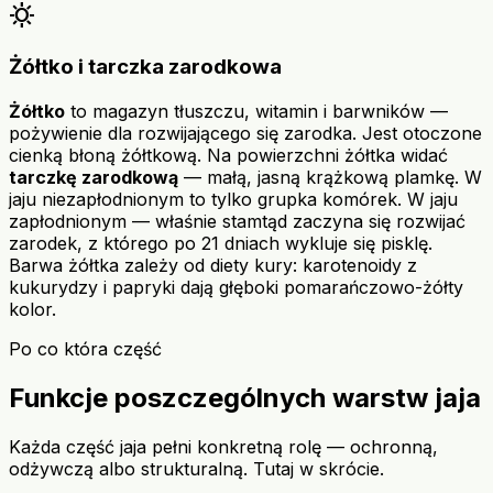
sunny
Żółtko i tarczka zarodkowa
Żółtko
to magazyn tłuszczu, witamin i barwników —
pożywienie dla rozwijającego się zarodka. Jest otoczone
cienką błoną żółtkową. Na powierzchni żółtka widać
tarczkę zarodkową
— małą, jasną krążkową plamkę. W
jaju niezapłodnionym to tylko grupka komórek. W jaju
zapłodnionym — właśnie stamtąd zaczyna się rozwijać
zarodek, z którego po 21 dniach wykluje się pisklę.
Barwa żółtka zależy od diety kury: karotenoidy z
kukurydzy i papryki dają głęboki pomarańczowo-żółty
kolor.
Po co która część
Funkcje poszczególnych warstw jaja
Każda część jaja pełni konkretną rolę — ochronną,
odżywczą albo strukturalną. Tutaj w skrócie.