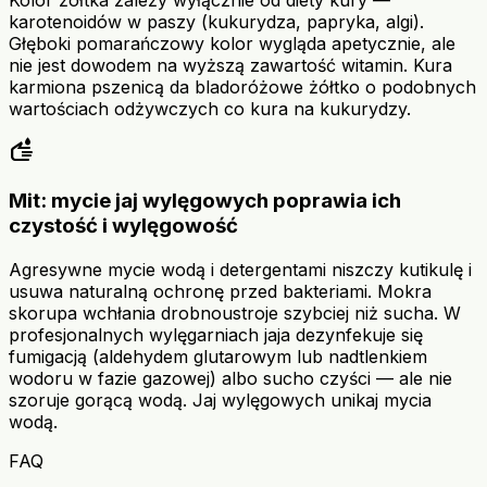
Kolor żółtka zależy wyłącznie od diety kury —
karotenoidów w paszy (kukurydza, papryka, algi).
Głęboki pomarańczowy kolor wygląda apetycznie, ale
nie jest dowodem na wyższą zawartość witamin. Kura
karmiona pszenicą da bladoróżowe żółtko o podobnych
wartościach odżywczych co kura na kukurydzy.
wash
Mit: mycie jaj wylęgowych poprawia ich
czystość i wylęgowość
Agresywne mycie wodą i detergentami niszczy kutikulę i
usuwa naturalną ochronę przed bakteriami. Mokra
skorupa wchłania drobnoustroje szybciej niż sucha. W
profesjonalnych wylęgarniach jaja dezynfekuje się
fumigacją (aldehydem glutarowym lub nadtlenkiem
wodoru w fazie gazowej) albo sucho czyści — ale nie
szoruje gorącą wodą. Jaj wylęgowych unikaj mycia
wodą.
FAQ