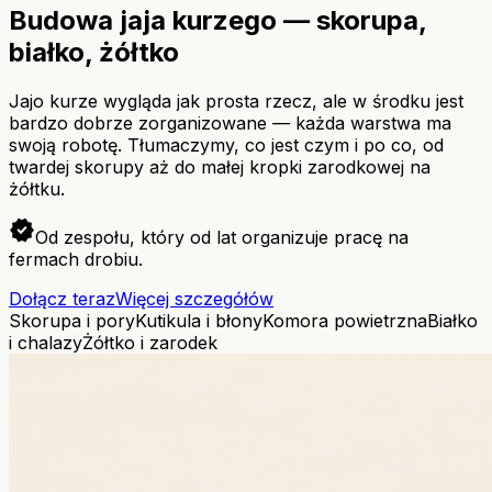
Budowa jaja kurzego — skorupa,
białko, żółtko
Jajo kurze wygląda jak prosta rzecz, ale w środku jest
bardzo dobrze zorganizowane — każda warstwa ma
swoją robotę. Tłumaczymy, co jest czym i po co, od
twardej skorupy aż do małej kropki zarodkowej na
żółtku.
verified
Od zespołu, który od lat organizuje pracę na
fermach drobiu.
Dołącz teraz
Więcej szczegółów
Skorupa i pory
Kutikula i błony
Komora powietrzna
Białko
i chalazy
Żółtko i zarodek