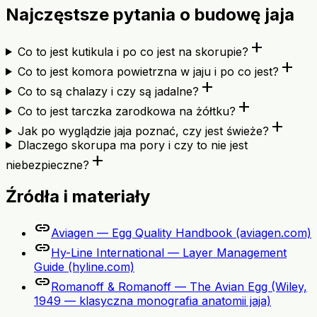
Najczęstsze pytania o budowę jaja
add
Co to jest kutikula i po co jest na skorupie?
add
Co to jest komora powietrzna w jaju i po co jest?
add
Co to są chalazy i czy są jadalne?
add
Co to jest tarczka zarodkowa na żółtku?
add
Jak po wyglądzie jaja poznać, czy jest świeże?
Dlaczego skorupa ma pory i czy to nie jest
add
niebezpieczne?
Źródła i materiały
link
Aviagen — Egg Quality Handbook (aviagen.com)
link
Hy-Line International — Layer Management
Guide (hyline.com)
link
Romanoff & Romanoff — The Avian Egg (Wiley,
1949 — klasyczna monografia anatomii jaja)