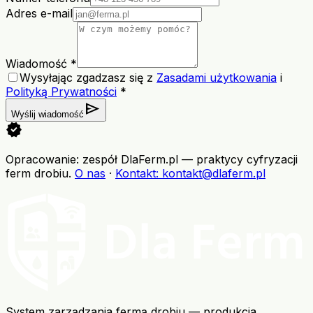
Adres e-mail
Wiadomość *
Wysyłając zgadzasz się z
Zasadami użytkowania
i
Polityką Prywatności
*
send
Wyślij wiadomość
verified
Opracowanie: zespół DlaFerm.pl
—
praktycy cyfryzacji
ferm drobiu
.
O nas
·
Kontakt
: kontakt@dlaferm.pl
System zarządzania fermą drobiu — produkcja,