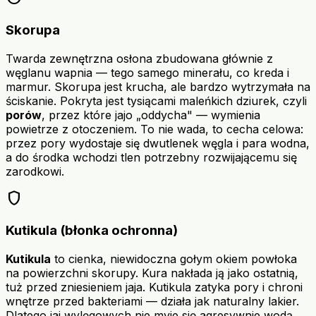
Skorupa
Twarda zewnętrzna osłona zbudowana głównie z
węglanu wapnia — tego samego minerału, co kreda i
marmur. Skorupa jest krucha, ale bardzo wytrzymała na
ściskanie. Pokryta jest tysiącami maleńkich dziurek, czyli
porów
, przez które jajo „oddycha" — wymienia
powietrze z otoczeniem. To nie wada, to cecha celowa:
przez pory wydostaje się dwutlenek węgla i para wodna,
a do środka wchodzi tlen potrzebny rozwijającemu się
zarodkowi.
shield
Kutikula (błonka ochronna)
Kutikula
to cienka, niewidoczna gołym okiem powłoka
na powierzchni skorupy. Kura nakłada ją jako ostatnią,
tuż przed zniesieniem jaja. Kutikula zatyka pory i chroni
wnętrze przed bakteriami — działa jak naturalny lakier.
Dlatego jaj wylęgowych nie myje się agresywnie wodą