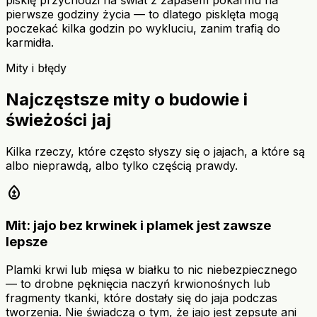
pisklę przychodzi na świat z zapasem pokarmu na
pierwsze godziny życia — to dlatego pisklęta mogą
poczekać kilka godzin po wykluciu, zanim trafią do
karmidła.
Mity i błędy
Najczęstsze mity o budowie i
świeżości jaj
Kilka rzeczy, które często słyszy się o jajach, a które są
albo nieprawdą, albo tylko częścią prawdy.
bloodtype
Mit: jajo bez krwinek i plamek jest zawsze
lepsze
Plamki krwi lub mięsa w białku to nic niebezpiecznego
— to drobne pęknięcia naczyń krwionośnych lub
fragmenty tkanki, które dostały się do jaja podczas
tworzenia. Nie świadczą o tym, że jajo jest zepsute ani