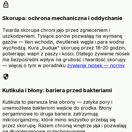
lock
Skorupa: ochrona mechaniczna i oddychanie
Twarda skorupa chroni jajo przed zgnieceniem i
uszkodzeniem. Tysiące porów pozwalają na wymianę
gazów — tlen wchodzi, dwutlenek węgla i para wodna
wychodzą. Kura „buduje" skorupę przez 18–20 godzin,
pobierając wapń z paszy i kości. Dlatego żywienie niosek
ma bezpośredni wpływ na grubość i twardość skorupy
— więcej o tym w poradniku
żywienie niosek — normy
.
security
Kutikula i błony: bariera przed bakteriami
Kutikula to pierwsza linia obrony — zatyka pory i
uniemożliwia bakteriom wejście do środka. Błony
pergaminowe to druga bariera: zatrzymują
mikroorganizmy, które mimo wszystko przebiją się
przez skorupę. Razem chronią wnętrze jaja i pozwalają
na długoterminowe przechowywanie.