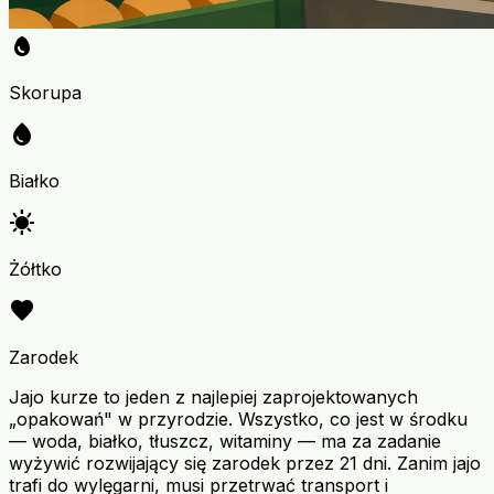
egg
Skorupa
water_drop
Białko
sunny
Żółtko
favorite
Zarodek
Jajo kurze to jeden z najlepiej zaprojektowanych
„opakowań" w przyrodzie. Wszystko, co jest w środku
— woda, białko, tłuszcz, witaminy — ma za zadanie
wyżywić rozwijający się zarodek przez 21 dni. Zanim jajo
trafi do wylęgarni, musi przetrwać transport i