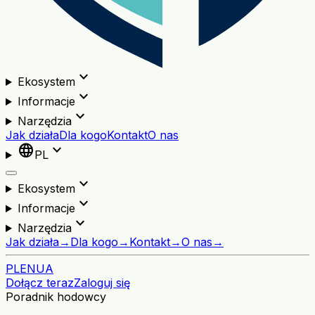
expand_more
Ekosystem
expand_more
Informacje
expand_more
Narzędzia
Jak działa
Dla kogo
Kontakt
O nas
language
expand_more
PL
expand_more
Ekosystem
expand_more
Informacje
expand_more
Narzędzia
Jak działa
→
Dla kogo
→
Kontakt
→
O nas
→
PL
EN
UA
Dołącz teraz
Zaloguj się
Poradnik hodowcy