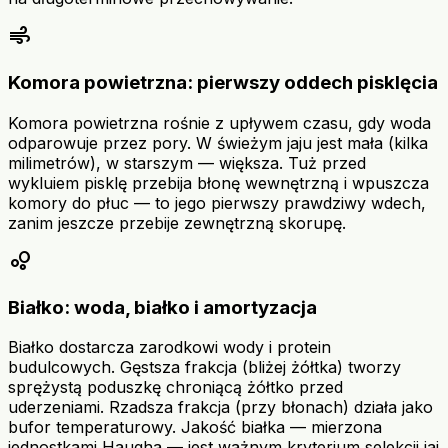
air
Komora powietrzna: pierwszy oddech pisklęcia
Komora powietrzna rośnie z upływem czasu, gdy woda
odparowuje przez pory. W świeżym jaju jest mała (kilka
milimetrów), w starszym — większa. Tuż przed
wykluiem pisklę przebija błonę wewnętrzną i wpuszcza
komory do płuc — to jego pierwszy prawdziwy wdech,
zanim jeszcze przebije zewnętrzną skorupę.
bubble_chart
Białko: woda, białko i amortyzacja
Białko dostarcza zarodkowi wody i protein
budulcowych. Gęstsza frakcja (bliżej żółtka) tworzy
sprężystą poduszkę chroniącą żółtko przed
uderzeniami. Rzadsza frakcja (przy błonach) działa jako
bufor temperaturowy. Jakość białka — mierzona
jednostkami Haugha — jest ważnym kryterium selekcji jaj