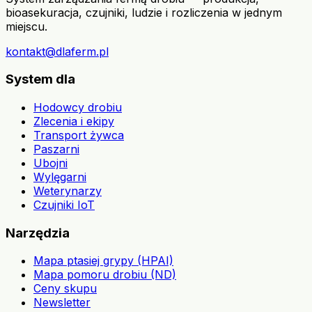
bioasekuracja, czujniki, ludzie i rozliczenia w jednym
miejscu.
kontakt@dlaferm.pl
System dla
Hodowcy drobiu
Zlecenia i ekipy
Transport żywca
Paszarni
Ubojni
Wylęgarni
Weterynarzy
Czujniki IoT
Narzędzia
Mapa ptasiej grypy (HPAI)
Mapa pomoru drobiu (ND)
Ceny skupu
Newsletter