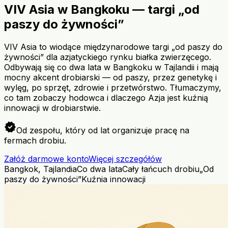
VIV Asia w Bangkoku — targi „od
paszy do żywności”
VIV Asia to wiodące międzynarodowe targi „od paszy do
żywności” dla azjatyckiego rynku białka zwierzęcego.
Odbywają się co dwa lata w Bangkoku w Tajlandii i mają
mocny akcent drobiarski — od paszy, przez genetykę i
wylęg, po sprzęt, zdrowie i przetwórstwo. Tłumaczymy,
co tam zobaczy hodowca i dlaczego Azja jest kuźnią
innowacji w drobiarstwie.
verified
Od zespołu, który od lat organizuje pracę na
fermach drobiu.
Załóż darmowe konto
Więcej szczegółów
Bangkok, Tajlandia
Co dwa lata
Cały łańcuch drobiu
„Od
paszy do żywności”
Kuźnia innowacji