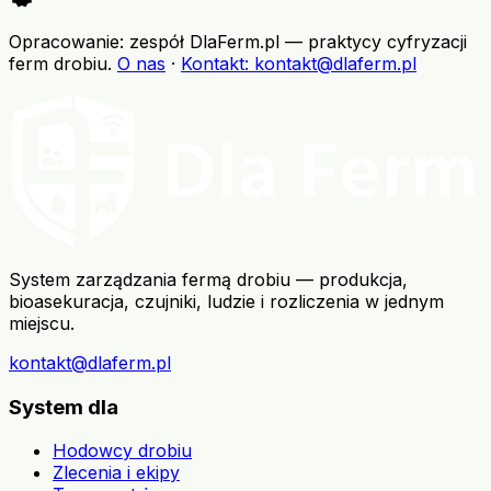
Opracowanie: zespół DlaFerm.pl
—
praktycy cyfryzacji
ferm drobiu
.
O nas
·
Kontakt
: kontakt@dlaferm.pl
System zarządzania fermą drobiu — produkcja,
bioasekuracja, czujniki, ludzie i rozliczenia w jednym
miejscu.
kontakt@dlaferm.pl
System dla
Hodowcy drobiu
Zlecenia i ekipy