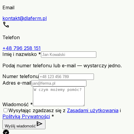
Email
kontakt@dlaferm.pl
call
Telefon
+48 796 258 151
Imię i nazwisko *
Podaj numer telefonu lub e-mail — wystarczy jedno.
Numer telefonu
Adres e-mail
Wiadomość *
Wysyłając zgadzasz się z
Zasadami użytkowania
i
Polityką Prywatności
*
send
Wyślij wiadomość
verified