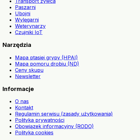
Transport żywca
Paszarni
Ubojni
Wylęgarni
Weterynarzy
Czujniki IoT
Narzędzia
Mapa ptasiej grypy (HPAI)
Mapa pomoru drobiu (ND)
Ceny skupu
Newsletter
Informacje
O nas
Kontakt
Regulamin serwisu (zasady użytkowania)
Polityka prywatności
Obowiązek informacyjny (RODO)
Polityka cookies