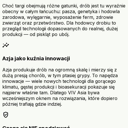
Choć targi obejmują różne gatunki, drób jest tu wyraźnie
obecny w całym łańcuchu: pasza, genetyka i hodowla
zarodowa, wylęgarnie, wyposażenie ferm, zdrowie
zwierząt oraz przetwórstwo. Dla hodowcy drobiu to
przegląd technologii dopasowanych do realnej, dużej
produkcji — od piskląt po ubój.
insights
Azja jako kuźnia innowacji
Azja produkuje drób na ogromną skalę i mierzy się z
dużą presją chorób, w tym ptasiej grypy. To napędza
innowacje — wiele nowych technologii dla gorącego
klimatu, gęstej produkcji i bioasekuracji pokazuje się
najpierw właśnie tam. Dlatego VIV Asia bywa
wcześniejszym oknem na rozwiązania, które dopiero
później trafiają gdzie indziej.
verified_user