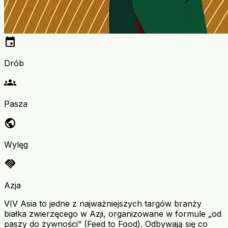
event
Drób
groups
Pasza
public
Wylęg
handshake
Azja
VIV Asia to jedne z najważniejszych targów branży
białka zwierzęcego w Azji, organizowane w formule „od
paszy do żywności” (Feed to Food). Odbywają się co