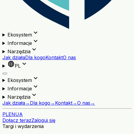
expand_more
Ekosystem
expand_more
Informacje
expand_more
Narzędzia
Jak działa
Dla kogo
Kontakt
O nas
language
expand_more
PL
expand_more
Ekosystem
expand_more
Informacje
expand_more
Narzędzia
Jak działa
→
Dla kogo
→
Kontakt
→
O nas
→
PL
EN
UA
Dołącz teraz
Zaloguj się
Targi i wydarzenia