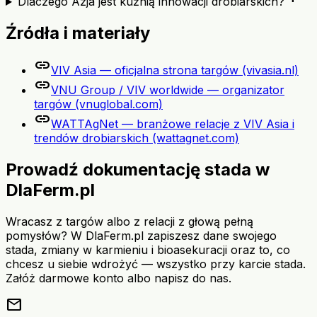
Dlaczego Azja jest kuźnią innowacji drobiarskich?
Źródła i materiały
link
VIV Asia — oficjalna strona targów (vivasia.nl)
link
VNU Group / VIV worldwide — organizator
targów (vnuglobal.com)
link
WATTAgNet — branżowe relacje z VIV Asia i
trendów drobiarskich (wattagnet.com)
Prowadź dokumentację stada w
DlaFerm.pl
Wracasz z targów albo z relacji z głową pełną
pomysłów? W DlaFerm.pl zapiszesz dane swojego
stada, zmiany w karmieniu i bioasekuracji oraz to, co
chcesz u siebie wdrożyć — wszystko przy karcie stada.
Załóż darmowe konto albo napisz do nas.
mail