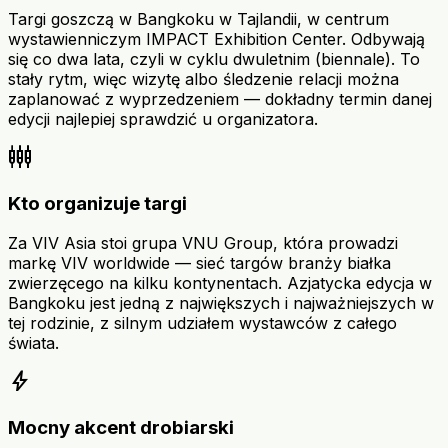
Targi goszczą w Bangkoku w Tajlandii, w centrum
wystawienniczym IMPACT Exhibition Center. Odbywają
się co dwa lata, czyli w cyklu dwuletnim (biennale). To
stały rytm, więc wizytę albo śledzenie relacji można
zaplanować z wyprzedzeniem — dokładny termin danej
edycji najlepiej sprawdzić u organizatora.
settings_input_component
Kto organizuje targi
Za VIV Asia stoi grupa VNU Group, która prowadzi
markę VIV worldwide — sieć targów branży białka
zwierzęcego na kilku kontynentach. Azjatycka edycja w
Bangkoku jest jedną z największych i najważniejszych w
tej rodzinie, z silnym udziałem wystawców z całego
świata.
bolt
Mocny akcent drobiarski