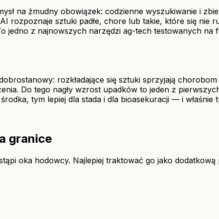
ysł na żmudny obowiązek: codzienne wyszukiwanie i zbie
I rozpoznaje sztuki padłe, chore lub takie, które się nie r
. To jedno z najnowszych narzędzi ag-tech testowanych na 
 dobrostanowy: rozkładające się sztuki sprzyjają chorobo
nia. Do tego nagły wzrost upadków to jeden z pierwszych s
rodka, tym lepiej dla stada i dla bioasekuracji — i właśni
ma granice
astąpi oka hodowcy. Najlepiej traktować go jako dodatkow