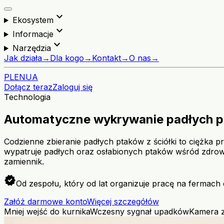
expand_more
Ekosystem
expand_more
Informacje
expand_more
Narzędzia
Jak działa
→
Dla kogo
→
Kontakt
→
O nas
→
PL
EN
UA
Dołącz teraz
Zaloguj się
Technologia
Automatyczne wykrywanie padłych 
Codzienne zbieranie padłych ptaków z ściółki to ciężka p
wypatruje padłych oraz osłabionych ptaków wśród zdroweg
zamiennik.
verified
Od zespołu, który od lat organizuje pracę na fermach 
Załóż darmowe konto
Więcej szczegółów
Mniej wejść do kurnika
Wczesny sygnał upadków
Kamera z