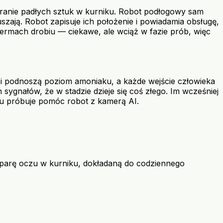
ranie padłych sztuk w kurniku. Robot podłogowy sam
uszają. Robot zapisuje ich położenie i powiadamia obsługę,
fermach drobiu — ciekawe, ale wciąż w fazie prób, więc
m i podnoszą poziom amoniaku, a każde wejście człowieka
ygnałów, że w stadzie dzieje się coś złego. Im wcześniej
e tu próbuje pomóc robot z kamerą AI.
ą parę oczu w kurniku, dokładaną do codziennego