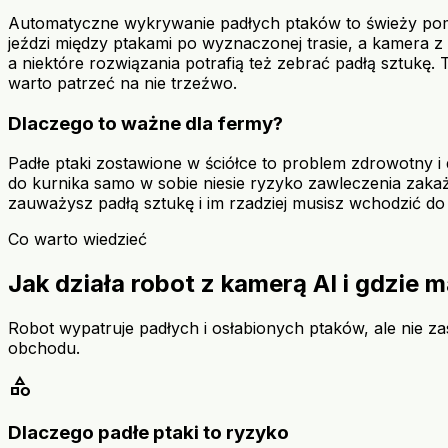
Automatyczne wykrywanie padłych ptaków to świeży pom
jeździ między ptakami po wyznaczonej trasie, a kamera z A
a niektóre rozwiązania potrafią też zebrać padłą sztukę
warto patrzeć na nie trzeźwo.
Dlaczego to ważne dla fermy?
Padłe ptaki zostawione w ściółce to problem zdrowotny i
do kurnika samo w sobie niesie ryzyko zawleczenia zakaże
zauważysz padłą sztukę i im rzadziej musisz wchodzić do ś
Co warto wiedzieć
Jak działa robot z kamerą AI i gdzie 
Robot wypatruje padłych i osłabionych ptaków, ale nie z
obchodu.
category
Dlaczego padłe ptaki to ryzyko