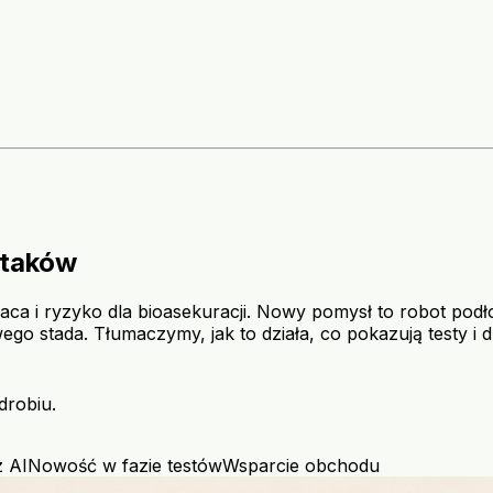
ptaków
raca i ryzyko dla bioasekuracji. Nowy pomysł to robot podł
o stada. Tłumaczymy, jak to działa, co pokazują testy i 
drobiu.
 AI
Nowość w fazie testów
Wsparcie obchodu