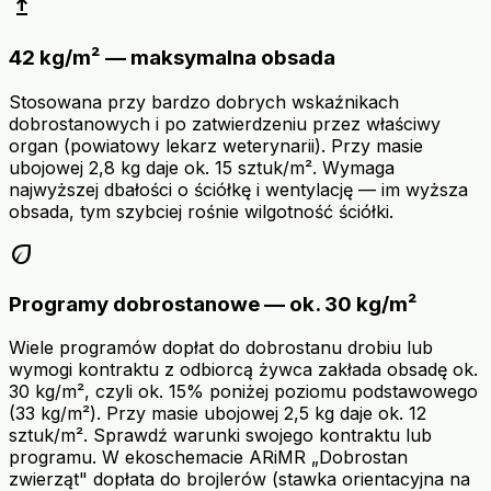
upgrade
42 kg/m² — maksymalna obsada
Stosowana przy bardzo dobrych wskaźnikach
dobrostanowych i po zatwierdzeniu przez właściwy
organ (powiatowy lekarz weterynarii). Przy masie
ubojowej 2,8 kg daje ok. 15 sztuk/m². Wymaga
najwyższej dbałości o ściółkę i wentylację — im wyższa
obsada, tym szybciej rośnie wilgotność ściółki.
eco
Programy dobrostanowe — ok. 30 kg/m²
Wiele programów dopłat do dobrostanu drobiu lub
wymogi kontraktu z odbiorcą żywca zakłada obsadę ok.
30 kg/m², czyli ok. 15% poniżej poziomu podstawowego
(33 kg/m²). Przy masie ubojowej 2,5 kg daje ok. 12
sztuk/m². Sprawdź warunki swojego kontraktu lub
programu. W ekoschemacie ARiMR „Dobrostan
zwierząt" dopłata do brojlerów (stawka orientacyjna na