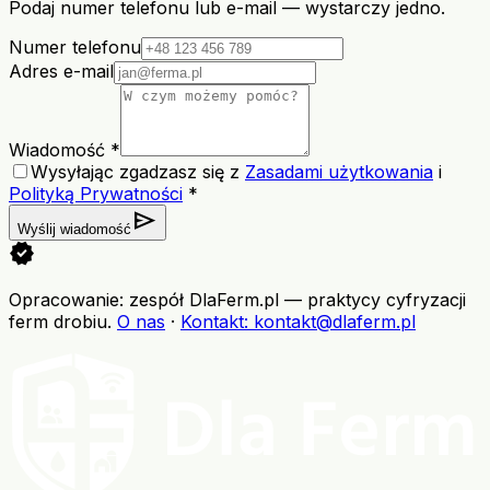
Podaj numer telefonu lub e-mail — wystarczy jedno.
Numer telefonu
Adres e-mail
Wiadomość *
Wysyłając zgadzasz się z
Zasadami użytkowania
i
Polityką Prywatności
*
send
Wyślij wiadomość
verified
Opracowanie: zespół DlaFerm.pl
—
praktycy cyfryzacji
ferm drobiu
.
O nas
·
Kontakt
: kontakt@dlaferm.pl