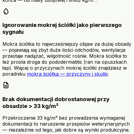
water_drop
Ignorowanie mokrej ściółki jako pierwszego
sygnału
Mokra ściółka to najwcześniejszy objaw za dużej obsady
— pojawiają się zbyt duże ilości odchodów, wentylacja
przestaje nadążać, wilgotność rośnie. Mokra ściółka to
też prosta droga do pododermatitis (ran na opuszkach
łap). Więcej o przyczynach mokrej ściółki znajdziesz w
poradniku
mokra ściółka — przyczyny i skutki
.
description
Brak dokumentacji dobrostanowej przy
obsadzie > 33 kg/m²
Przekroczenie 33 kg/m² bez prowadzenia wymaganej
dokumentacji to naruszenie przepisów weterynaryjnych
— niezależnie od tego, jak dobre są wyniki produkcyjne.