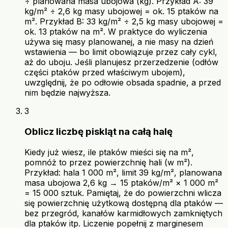
÷ planowana masa ubojowa (kg). Przykład A: 39
kg/m² ÷ 2,6 kg masy ubojowej = ok. 15 ptaków na
m². Przykład B: 33 kg/m² ÷ 2,5 kg masy ubojowej =
ok. 13 ptaków na m². W praktyce do wyliczenia
używa się masy planowanej, a nie masy na dzień
wstawienia — bo limit obowiązuje przez cały cykl,
aż do uboju. Jeśli planujesz przerzedzenie (odłów
części ptaków przed właściwym ubojem),
uwzględnij, że po odłowie obsada spadnie, a przed
nim będzie najwyższa.
3
Oblicz liczbę piskląt na całą halę
Kiedy już wiesz, ile ptaków mieści się na m²,
pomnóż to przez powierzchnię hali (w m²).
Przykład: hala 1 000 m², limit 39 kg/m², planowana
masa ubojowa 2,6 kg → 15 ptaków/m² × 1 000 m²
= 15 000 sztuk. Pamiętaj, że do powierzchni wlicza
się powierzchnię użytkową dostępną dla ptaków —
bez przegród, kanałów karmidłowych zamkniętych
dla ptaków itp. Liczenie popełnij z marginesem