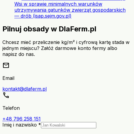
Wsi w sprawie minimalnych warunków
utrzymywania gatunków zwierząt gospodarskich
— drób (isap.sejm.gov.pl)
Pilnuj obsady w DlaFerm.pl
Chcesz mieć przeliczenie kg/m² i cyfrową kartę stada w
jednym miejscu? Załóż darmowe konto fermy albo
napisz do nas.
mail
Email
kontakt@dlaferm.pl
call
Telefon
+48 796 258 151
Imię i nazwisko *