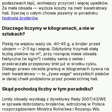
podeszwach łap), wolniejszy przyrost i więcej upadków.
Za mała obsada — wyższe koszty na metr kwadratowy
hali. Szerzej o całym chowie piszemy w poradniku
hodowla brojlerów
.
Dlaczego liczymy w kilogramach, a nie w
sztukach?
Pisklę na wejściu waży ok. 40–45 g, a brojler przed
ubojem — 2–3 kg i więcej. Gdybyśmy trzymali stałą
liczbę ptaków na m², przy rosnącej masie obsada
faktyczna (w kg/m²) rosłaby sama z siebie i
przekraczała przepisowy limit już w środku cyklu.
Dlatego prawo określa granicę w kilogramach żywca na
metr kwadratowy — to „żywa waga" wszystkich ptaków
w danej chwili podzielona przez powierzchnię hali.
Skąd pochodzą liczby w tym poradniku?
Limity obsady wynikają z dyrektywy Rady 2007/43/WE
w sprawie dobrostanu brojlerów, wdrożonej w Polsce
rozporządzeniem Ministra Rolnictwa i Rozwoju Wsi.