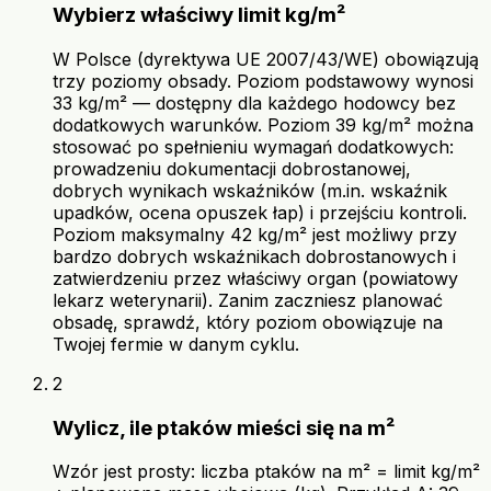
Wybierz właściwy limit kg/m²
W Polsce (dyrektywa UE 2007/43/WE) obowiązują
trzy poziomy obsady. Poziom podstawowy wynosi
33 kg/m² — dostępny dla każdego hodowcy bez
dodatkowych warunków. Poziom 39 kg/m² można
stosować po spełnieniu wymagań dodatkowych:
prowadzeniu dokumentacji dobrostanowej,
dobrych wynikach wskaźników (m.in. wskaźnik
upadków, ocena opuszek łap) i przejściu kontroli.
Poziom maksymalny 42 kg/m² jest możliwy przy
bardzo dobrych wskaźnikach dobrostanowych i
zatwierdzeniu przez właściwy organ (powiatowy
lekarz weterynarii). Zanim zaczniesz planować
obsadę, sprawdź, który poziom obowiązuje na
Twojej fermie w danym cyklu.
2
Wylicz, ile ptaków mieści się na m²
Wzór jest prosty: liczba ptaków na m² = limit kg/m²