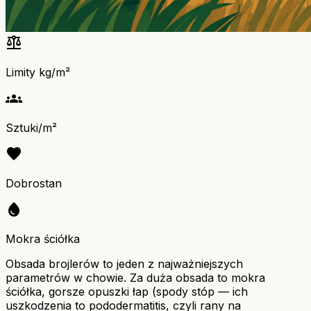
balance
Limity kg/m²
groups
Sztuki/m²
favorite
Dobrostan
water_drop
Mokra ściółka
Obsada brojlerów to jeden z najważniejszych
parametrów w chowie. Za duża obsada to mokra
ściółka, gorsze opuszki łap (spody stóp — ich
uszkodzenia to pododermatitis, czyli rany na