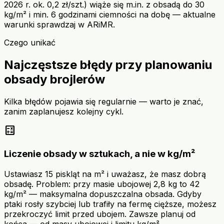
2026 r. ok. 0,2 zł/szt.) wiąże się m.in. z obsadą do 30
kg/m² i min. 6 godzinami ciemności na dobę — aktualne
warunki sprawdzaj w ARiMR.
Czego unikać
Najczęstsze błędy przy planowaniu
obsady brojlerów
Kilka błędów pojawia się regularnie — warto je znać,
zanim zaplanujesz kolejny cykl.
calculate
Liczenie obsady w sztukach, a nie w kg/m²
Ustawiasz 15 piskląt na m² i uważasz, że masz dobrą
obsadę. Problem: przy masie ubojowej 2,8 kg to 42
kg/m² — maksymalna dopuszczalna obsada. Gdyby
ptaki rosły szybciej lub trafiły na fermę cięższe, możesz
przekroczyć limit przed ubojem. Zawsze planuj od
końca — od masy ubojowej i limitu kg/m².