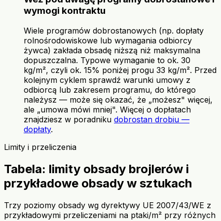
wymogi kontraktu
Wiele programów dobrostanowych (np. dopłaty
rolnośrodowiskowe lub wymagania odbiorcy
żywca) zakłada obsadę niższą niż maksymalna
dopuszczalna. Typowe wymaganie to ok. 30
kg/m², czyli ok. 15% poniżej progu 33 kg/m². Przed
kolejnym cyklem sprawdź warunki umowy z
odbiorcą lub zakresem programu, do którego
należysz — może się okazać, że „możesz" więcej,
ale „umowa mówi mniej". Więcej o dopłatach
znajdziesz w poradniku
dobrostan drobiu —
dopłaty
.
Limity i przeliczenia
Tabela: limity obsady brojlerów i
przykładowe obsady w sztukach
Trzy poziomy obsady wg dyrektywy UE 2007/43/WE z
przykładowymi przeliczeniami na ptaki/m² przy różnych