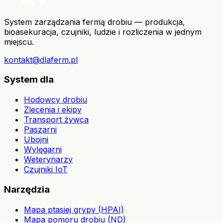
System zarządzania fermą drobiu — produkcja,
bioasekuracja, czujniki, ludzie i rozliczenia w jednym
miejscu.
kontakt@dlaferm.pl
System dla
Hodowcy drobiu
Zlecenia i ekipy
Transport żywca
Paszarni
Ubojni
Wylęgarni
Weterynarzy
Czujniki IoT
Narzędzia
Mapa ptasiej grypy (HPAI)
Mapa pomoru drobiu (ND)