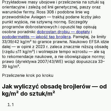
Przykładowe masy ubojowe i przeliczenia na sztuki są
orientacyjne i zależą od linii genetycznej, paszy oraz
warunków fermy. Ross 308 i podobne linie wg
przewodników Aviagen — traktuj podane liczby jako
punkt wyjścia, nie sztywną normę. Szczegóły
programów dobrostanowych i opuszki łap opisują
osobne poradniki:
dobrostan drobiu — dopłaty
i
pododermatitis — jakość łap brojlera
. Pamiętaj, że limity
33/39/42 kg/m² to granice prawne. Naukowo EFSA idzie
dalej — w opinii z 2023 r. zaleca znacznie niższą obsadę
(rzędu ≤11 kg/m²) i wolniejsze tempo wzrostu — ale są
to rekomendacje naukowe, a nie obowiązujące normy;
prawo (dyrektywa 2007/43/WE) wciąż dopuszcza 33–
39 kg/m².
Przeliczenie krok po kroku
Jak wyliczyć obsadę brojlerów — od
kg/m² do sztuk/m²
1