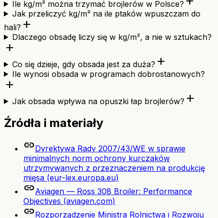
add
Ile kg/m² można trzymać brojlerów w Polsce?
Jak przeliczyć kg/m² na ile ptaków wpuszczam do
add
hali?
Dlaczego obsadę liczy się w kg/m², a nie w sztukach?
add
add
Co się dzieje, gdy obsada jest za duża?
Ile wynosi obsada w programach dobrostanowych?
add
add
Jak obsada wpływa na opuszki łap brojlerów?
Źródła i materiały
link
Dyrektywa Rady 2007/43/WE w sprawie
minimalnych norm ochrony kurczaków
utrzymywanych z przeznaczeniem na produkcję
mięsa (eur-lex.europa.eu)
link
Aviagen — Ross 308 Broiler: Performance
Objectives (aviagen.com)
link
Rozporządzenie Ministra Rolnictwa i Rozwoju