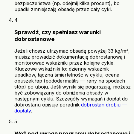
bezpieczeństwa (np. odejmij kilka procent), bo
upadki zmniejszają obsadę przez cały cykl.
4
Sprawdź, czy spełniasz warunki
dobrostanowe
Jeżeli chcesz utrzymać obsadę powyżej 33 kg/m²,
musisz prowadzić dokumentację dobrostanową i
monitorować wskaźniki przez kolejne cykle.
Kluczowe wskaźniki to: dzienny wskaźnik
upadków, łączna śmiertelność w cyklu, ocena
opuszek łap (pododermatitis — rany na spodach
stóp) po uboju. Jeśli wyniki się pogarszają, możesz
być zobowiązany do obniżenia obsady w
następnym cyklu. Szczegóły wymagań i dopłat do
dobrostanu opisuje poradnik
dobrostan drobiu —
dopłaty
.
5
Weź pod uwagę programy dobrostanowe i