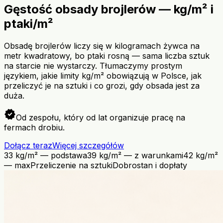
Gęstość obsady brojlerów — kg/m² i
ptaki/m²
Obsadę brojlerów liczy się w kilogramach żywca na
metr kwadratowy, bo ptaki rosną — sama liczba sztuk
na starcie nie wystarczy. Tłumaczymy prostym
językiem, jakie limity kg/m² obowiązują w Polsce, jak
przeliczyć je na sztuki i co grozi, gdy obsada jest za
duża.
verified
Od zespołu, który od lat organizuje pracę na
fermach drobiu.
Dołącz teraz
Więcej szczegółów
33 kg/m² — podstawa
39 kg/m² — z warunkami
42 kg/m²
— max
Przeliczenie na sztuki
Dobrostan i dopłaty