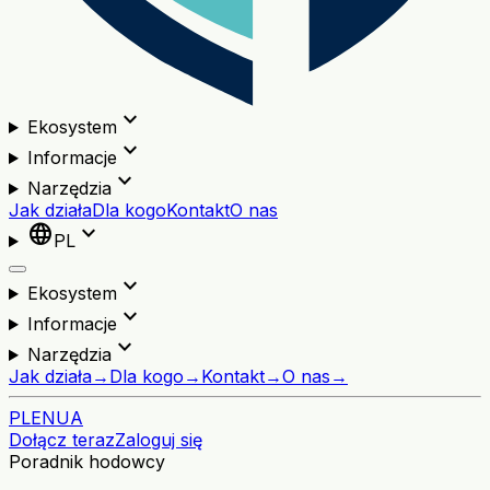
expand_more
Ekosystem
expand_more
Informacje
expand_more
Narzędzia
Jak działa
Dla kogo
Kontakt
O nas
language
expand_more
PL
expand_more
Ekosystem
expand_more
Informacje
expand_more
Narzędzia
Jak działa
→
Dla kogo
→
Kontakt
→
O nas
→
PL
EN
UA
Dołącz teraz
Zaloguj się
Poradnik hodowcy