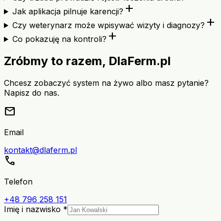
add
Jak aplikacja pilnuje karencji?
add
Czy weterynarz może wpisywać wizyty i diagnozy?
add
Co pokazuję na kontroli?
Zróbmy to razem, DlaFerm.pl
Chcesz zobaczyć system na żywo albo masz pytanie?
Napisz do nas.
mail
Email
kontakt@dlaferm.pl
call
Telefon
+48 796 258 151
Imię i nazwisko *