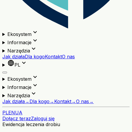
expand_more
Ekosystem
expand_more
Informacje
expand_more
Narzędzia
Jak działa
Dla kogo
Kontakt
O nas
language
expand_more
PL
expand_more
Ekosystem
expand_more
Informacje
expand_more
Narzędzia
Jak działa
→
Dla kogo
→
Kontakt
→
O nas
→
PL
EN
UA
Dołącz teraz
Zaloguj się
Ewidencja leczenia drobiu