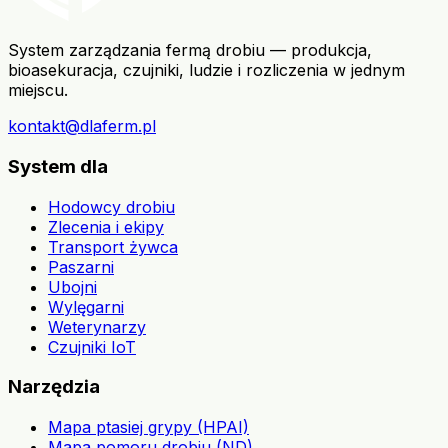
System zarządzania fermą drobiu — produkcja,
bioasekuracja, czujniki, ludzie i rozliczenia w jednym
miejscu.
kontakt@dlaferm.pl
System dla
Hodowcy drobiu
Zlecenia i ekipy
Transport żywca
Paszarni
Ubojni
Wylęgarni
Weterynarzy
Czujniki IoT
Narzędzia
Mapa ptasiej grypy (HPAI)
Mapa pomoru drobiu (ND)