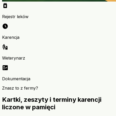
medication
Rejestr leków
schedule
Karencja
vaccines
Weterynarz
fact_check
Dokumentacja
Znasz to z fermy?
Kartki, zeszyty i terminy karencji
liczone w pamięci