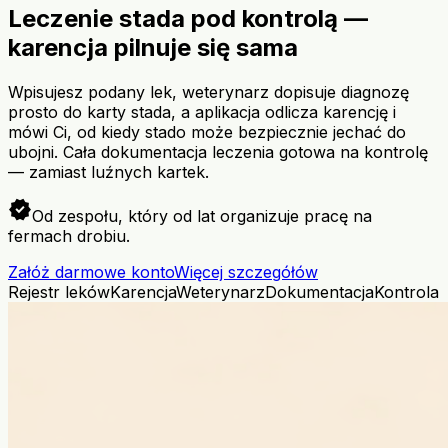
Leczenie stada pod kontrolą —
karencja pilnuje się sama
Wpisujesz podany lek, weterynarz dopisuje diagnozę
prosto do karty stada, a aplikacja odlicza karencję i
mówi Ci, od kiedy stado może bezpiecznie jechać do
ubojni. Cała dokumentacja leczenia gotowa na kontrolę
— zamiast luźnych kartek.
verified
Od zespołu, który od lat organizuje pracę na
fermach drobiu.
Załóż darmowe konto
Więcej szczegółów
Rejestr leków
Karencja
Weterynarz
Dokumentacja
Kontrola