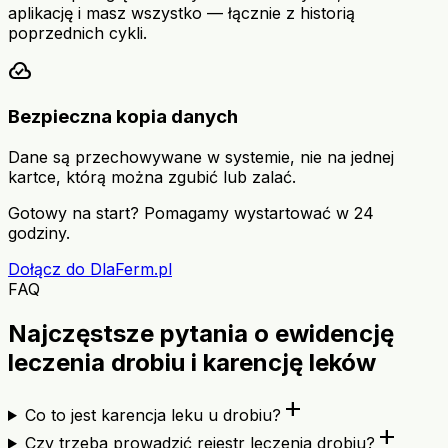
aplikację i masz wszystko — łącznie z historią
poprzednich cykli.
cloud_done
Bezpieczna kopia danych
Dane są przechowywane w systemie, nie na jednej
kartce, którą można zgubić lub zalać.
Gotowy na start? Pomagamy wystartować w 24
godziny.
Dołącz do DlaFerm.pl
FAQ
Najczęstsze pytania o ewidencję
leczenia drobiu i karencję leków
add
Co to jest karencja leku u drobiu?
add
Czy trzeba prowadzić rejestr leczenia drobiu?