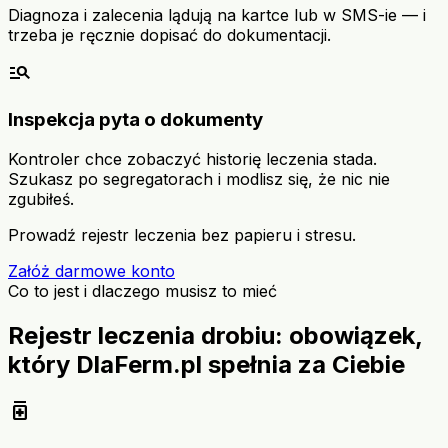
Diagnoza i zalecenia lądują na kartce lub w SMS-ie — i
trzeba je ręcznie dopisać do dokumentacji.
manage_search
Inspekcja pyta o dokumenty
Kontroler chce zobaczyć historię leczenia stada.
Szukasz po segregatorach i modlisz się, że nic nie
zgubiłeś.
Prowadź rejestr leczenia bez papieru i stresu.
Załóż darmowe konto
Co to jest i dlaczego musisz to mieć
Rejestr leczenia drobiu: obowiązek,
który DlaFerm.pl spełnia za Ciebie
medication