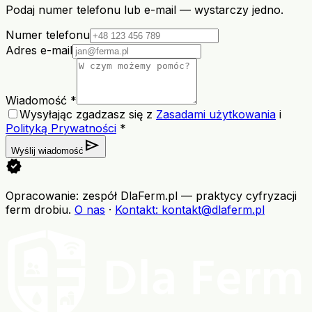
Podaj numer telefonu lub e-mail — wystarczy jedno.
Numer telefonu
Adres e-mail
Wiadomość *
Wysyłając zgadzasz się z
Zasadami użytkowania
i
Polityką Prywatności
*
send
Wyślij wiadomość
verified
Opracowanie: zespół DlaFerm.pl
—
praktycy cyfryzacji
ferm drobiu
.
O nas
·
Kontakt
: kontakt@dlaferm.pl