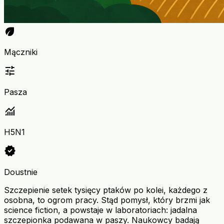
eco
Mączniki
tune
Pasza
monitoring
H5N1
verified
Doustnie
Szczepienie setek tysięcy ptaków po kolei, każdego z
osobna, to ogrom pracy. Stąd pomysł, który brzmi jak
science fiction, a powstaje w laboratoriach: jadalna
szczepionka podawana w paszy. Naukowcy badają