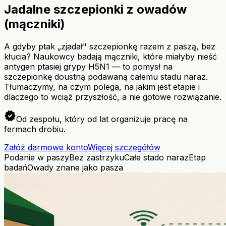
Jadalne szczepionki z owadów
(mączniki)
A gdyby ptak „zjadał" szczepionkę razem z paszą, bez
kłucia? Naukowcy badają mączniki, które miałyby nieść
antygen ptasiej grypy H5N1 — to pomysł na
szczepionkę doustną podawaną całemu stadu naraz.
Tłumaczymy, na czym polega, na jakim jest etapie i
dlaczego to wciąż przyszłość, a nie gotowe rozwiązanie.
verified
Od zespołu, który od lat organizuje pracę na
fermach drobiu.
Załóż darmowe konto
Więcej szczegółów
Podanie w paszy
Bez zastrzyku
Całe stado naraz
Etap
badań
Owady znane jako pasza