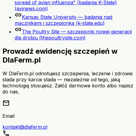
spread of avian influenza" (badania K-State)
(avinews.com)
link
Kansas State University — badania nad
mącznikami i szczepionką (k-state.edu)
link
The Poultry Site — szczepionki nowej generacji
dla drobiu (thepoultrysite.com)
Prowadź ewidencję szczepień w
DlaFerm.pl
W DlaFerm.pl odnotujesz szczepienia, leczenie i zdrowie
stada przy karcie stada — niezależnie od tego, jaką
technologię stosujesz. Załóż darmowe konto albo napisz
do nas.
mail
Email
kontakt@dlaferm.pl
call