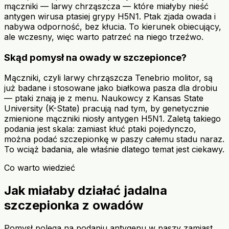
mączniki — larwy chrząszcza — które miałyby nieść
antygen wirusa ptasiej grypy H5N1. Ptak zjada owada i
nabywa odporność, bez kłucia. To kierunek obiecujący,
ale wczesny, więc warto patrzeć na niego trzeźwo.
Skąd pomysł na owady w szczepionce?
Mączniki, czyli larwy chrząszcza Tenebrio molitor, są
już badane i stosowane jako białkowa pasza dla drobiu
— ptaki znają je z menu. Naukowcy z Kansas State
University (K-State) pracują nad tym, by genetycznie
zmienione mączniki niosły antygen H5N1. Zaletą takiego
podania jest skala: zamiast kłuć ptaki pojedynczo,
można podać szczepionkę w paszy całemu stadu naraz.
To wciąż badania, ale właśnie dlatego temat jest ciekawy.
Co warto wiedzieć
Jak miałaby działać jadalna
szczepionka z owadów
Pomysł polega na podaniu antygenu w paszy zamiast