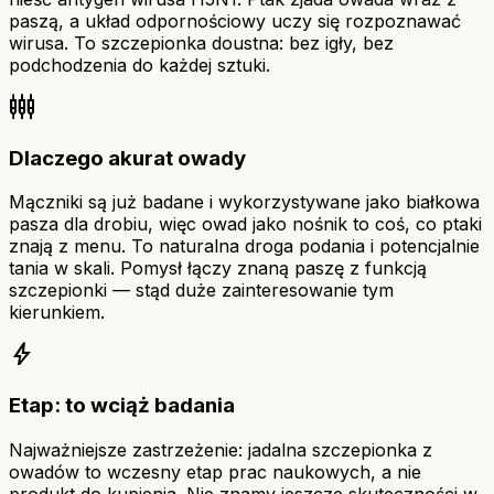
paszą, a układ odpornościowy uczy się rozpoznawać
wirusa. To szczepionka doustna: bez igły, bez
podchodzenia do każdej sztuki.
settings_input_component
Dlaczego akurat owady
Mączniki są już badane i wykorzystywane jako białkowa
pasza dla drobiu, więc owad jako nośnik to coś, co ptaki
znają z menu. To naturalna droga podania i potencjalnie
tania w skali. Pomysł łączy znaną paszę z funkcją
szczepionki — stąd duże zainteresowanie tym
kierunkiem.
bolt
Etap: to wciąż badania
Najważniejsze zastrzeżenie: jadalna szczepionka z
owadów to wczesny etap prac naukowych, a nie
produkt do kupienia. Nie znamy jeszcze skuteczności w