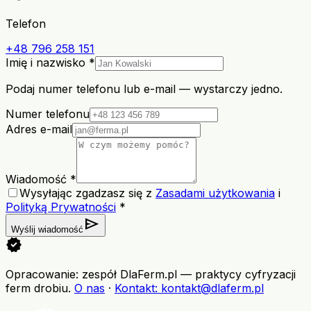
Telefon
+48 796 258 151
Imię i nazwisko *
Podaj numer telefonu lub e-mail — wystarczy jedno.
Numer telefonu
Adres e-mail
Wiadomość *
Wysyłając zgadzasz się z
Zasadami użytkowania
i
Polityką Prywatności
*
send
Wyślij wiadomość
verified
Opracowanie: zespół DlaFerm.pl
—
praktycy cyfryzacji
ferm drobiu
.
O nas
·
Kontakt
: kontakt@dlaferm.pl