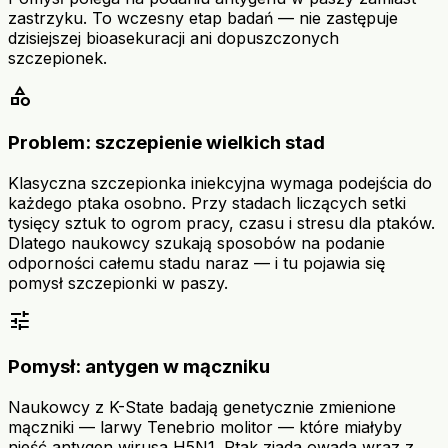
zastrzyku. To wczesny etap badań — nie zastępuje
dzisiejszej bioasekuracji ani dopuszczonych
szczepionek.
category
Problem: szczepienie wielkich stad
Klasyczna szczepionka iniekcyjna wymaga podejścia do
każdego ptaka osobno. Przy stadach liczących setki
tysięcy sztuk to ogrom pracy, czasu i stresu dla ptaków.
Dlatego naukowcy szukają sposobów na podanie
odporności całemu stadu naraz — i tu pojawia się
pomysł szczepionki w paszy.
tune
Pomysł: antygen w mączniku
Naukowcy z K-State badają genetycznie zmienione
mączniki — larwy Tenebrio molitor — które miałyby
nieść antygen wirusa H5N1. Ptak zjada owada wraz z