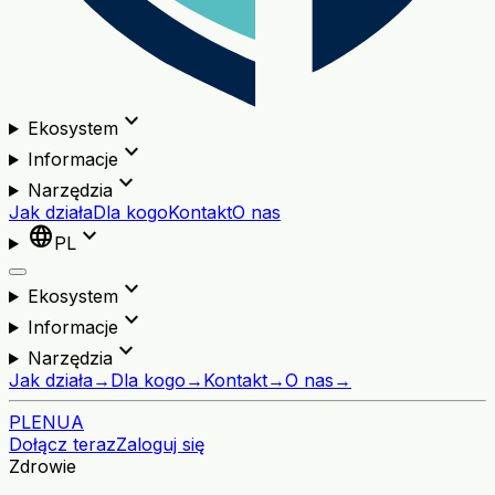
expand_more
Ekosystem
expand_more
Informacje
expand_more
Narzędzia
Jak działa
Dla kogo
Kontakt
O nas
language
expand_more
PL
expand_more
Ekosystem
expand_more
Informacje
expand_more
Narzędzia
Jak działa
→
Dla kogo
→
Kontakt
→
O nas
→
PL
EN
UA
Dołącz teraz
Zaloguj się
Zdrowie