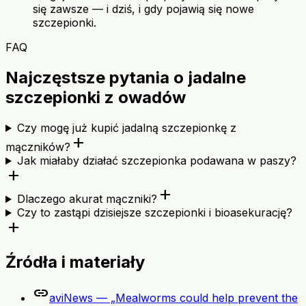
się zawsze — i dziś, i gdy pojawią się nowe
szczepionki.
FAQ
Najczęstsze pytania o jadalne
szczepionki z owadów
Czy mogę już kupić jadalną szczepionkę z
add
mączników?
Jak miałaby działać szczepionka podawana w paszy?
add
add
Dlaczego akurat mączniki?
Czy to zastąpi dzisiejsze szczepionki i bioasekurację?
add
Źródła i materiały
link
aviNews — „Mealworms could help prevent the