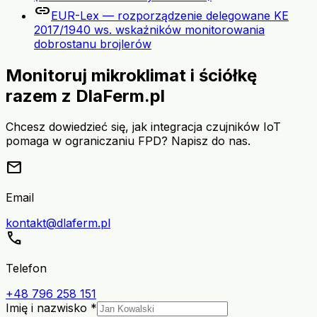
link
EUR-Lex — rozporządzenie delegowane KE
2017/1940 ws. wskaźników monitorowania
dobrostanu brojlerów
Monitoruj mikroklimat i ściółkę
razem z DlaFerm.pl
Chcesz dowiedzieć się, jak integracja czujników IoT
pomaga w ograniczaniu FPD? Napisz do nas.
mail
Email
kontakt@dlaferm.pl
call
Telefon
+48 796 258 151
Imię i nazwisko *