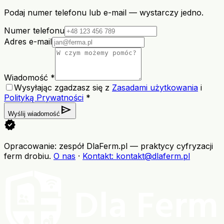
Podaj numer telefonu lub e-mail — wystarczy jedno.
Numer telefonu
Adres e-mail
Wiadomość *
Wysyłając zgadzasz się z
Zasadami użytkowania
i
Polityką Prywatności
*
send
Wyślij wiadomość
verified
Opracowanie: zespół DlaFerm.pl
—
praktycy cyfryzacji
ferm drobiu
.
O nas
·
Kontakt
: kontakt@dlaferm.pl