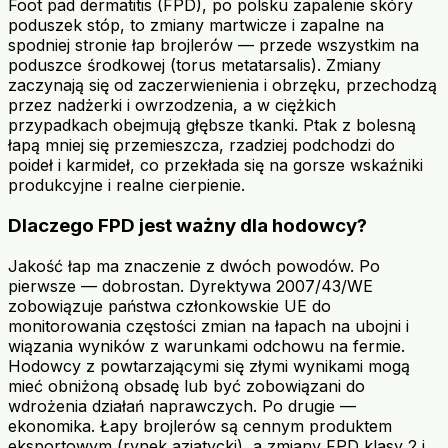
Foot pad dermatitis (FPD), po polsku zapalenie skóry
poduszek stóp, to zmiany martwicze i zapalne na
spodniej stronie łap brojlerów — przede wszystkim na
poduszce środkowej (torus metatarsalis). Zmiany
zaczynają się od zaczerwienienia i obrzęku, przechodzą
przez nadżerki i owrzodzenia, a w ciężkich
przypadkach obejmują głębsze tkanki. Ptak z bolesną
łapą mniej się przemieszcza, rzadziej podchodzi do
poideł i karmideł, co przekłada się na gorsze wskaźniki
produkcyjne i realne cierpienie.
Dlaczego FPD jest ważny dla hodowcy?
Jakość łap ma znaczenie z dwóch powodów. Po
pierwsze — dobrostan. Dyrektywa 2007/43/WE
zobowiązuje państwa członkowskie UE do
monitorowania częstości zmian na łapach na ubojni i
wiązania wyników z warunkami odchowu na fermie.
Hodowcy z powtarzającymi się złymi wynikami mogą
mieć obniżoną obsadę lub być zobowiązani do
wdrożenia działań naprawczych. Po drugie —
ekonomika. Łapy brojlerów są cennym produktem
eksportowym (rynek azjatycki), a zmiany FPD klasy 2 i