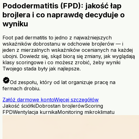
Pododermatitis (FPD): jakość łap
brojlera i co naprawdę decyduje o
wyniku
Foot pad dermatitis to jedno z najważniejszych
wskaźników dobrostanu w odchowie brojlerów — i
jeden z mierzalnych wskaźników ocenianych na każdej
ubojni. Dowiedz się, skąd biorą się zmiany, jak wyglądają
klasy scoringowe i co możesz zrobić, żeby wyniki
Twojego stada były jak najlepsze.
verified
Od zespołu, który od lat organizuje pracę na
fermach drobiu.
Załóż darmowe konto
Więcej szczegółów
Jakość ściółki
Dobrostan brojlerów
Scoring
FPD
Wentylacja kurnika
Monitoring mikroklimatu