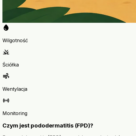
water_drop
Wilgotność
grass
Ściółka
air
Wentylacja
sensors
Monitoring
Czym jest pododermatitis (FPD)?