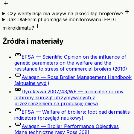
add
add
Czy wentylacja ma wpływ na jakość łap brojlerów?
Jak DlaFerm.pl pomaga w monitorowaniu FPD i
add
mikroklimatu?
Źródła i materiały
link
EFSA — Scientific Opinion on the influence of
genetic parameters on the welfare and the
resistance to stress of commercial broilers (2010)
link
Aviagen — Ross Broiler Management Handbook
(aktualne wyd.)
link
Dyrektywa 2007/43/WE — minimalne normy
ochrony kurcząt utrzymywanych z
przeznaczeniem na produkcję mięsa
link
EFSA — Welfare of broilers: foot pad dermatitis
indicators (przegląd naukowy)
link
Aviagen — Broiler Performance Objectives
(dane techniczne rasy Ross 308)