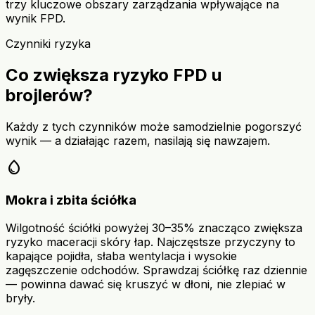
trzy kluczowe obszary zarządzania wpływające na
wynik FPD.
Czynniki ryzyka
Co zwiększa ryzyko FPD u
brojlerów?
Każdy z tych czynników może samodzielnie pogorszyć
wynik — a działając razem, nasilają się nawzajem.
water_drop
Mokra i zbita ściółka
Wilgotność ściółki powyżej 30–35% znacząco zwiększa
ryzyko maceracji skóry łap. Najczęstsze przyczyny to
kapające pojidła, słaba wentylacja i wysokie
zagęszczenie odchodów. Sprawdzaj ściółkę raz dziennie
— powinna dawać się kruszyć w dłoni, nie zlepiać w
bryły.