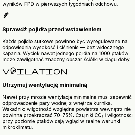
wyników FPD w pierwszych tygodniach odchowu.
plumbing
Sprawdź pojidła przed wstawieniem
Każde pojidło sutkowe powinno być wyregulowane na
odpowiednią wysokość i ciśnienie — bez widocznego
kapania. Wyciek nawet jednego pojidła na 1000 ptaków
może zawilgotnąć znaczny obszar ściółki w ciągu doby.
ventilation
Utrzymuj wentylację minimalną
Nawet przy mrozie wentylacja minimalna musi zapewnić
odprowadzenie pary wodnej z wnętrza kurnika.
Wskaźnik: wilgotność względna powietrza wewnątrz nie
powinna przekraczać 70–75%. Czujniki CO₂ i wilgotności
przy poziomie ptaków dają wgląd w realne warunki
mikroklimatu.