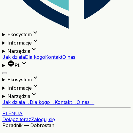
expand_more
Ekosystem
expand_more
Informacje
expand_more
Narzędzia
Jak działa
Dla kogo
Kontakt
O nas
language
expand_more
PL
expand_more
Ekosystem
expand_more
Informacje
expand_more
Narzędzia
Jak działa
→
Dla kogo
→
Kontakt
→
O nas
→
PL
EN
UA
Dołącz teraz
Zaloguj się
Poradnik — Dobrostan