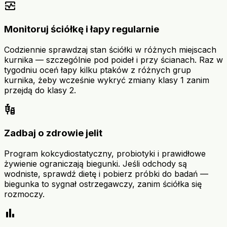
monitor_heart
Monitoruj ściółkę i łapy regularnie
Codziennie sprawdzaj stan ściółki w różnych miejscach
kurnika — szczególnie pod poideł i przy ścianach. Raz w
tygodniu oceń łapy kilku ptaków z różnych grup
kurnika, żeby wcześnie wykryć zmiany klasy 1 zanim
przejdą do klasy 2.
vaccines
Zadbaj o zdrowie jelit
Program kokcydiostatyczny, probiotyki i prawidłowe
żywienie ograniczają biegunki. Jeśli odchody są
wodniste, sprawdź dietę i pobierz próbki do badań —
biegunka to sygnał ostrzegawczy, zanim ściółka się
rozmoczy.
bar_chart