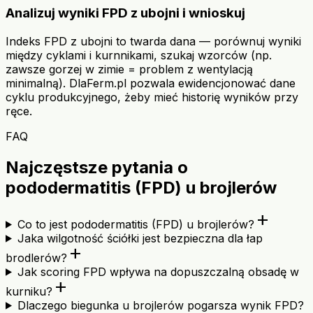
Analizuj wyniki FPD z ubojni i wnioskuj
Indeks FPD z ubojni to twarda dana — porównuj wyniki
między cyklami i kurnnikami, szukaj wzorców (np.
zawsze gorzej w zimie = problem z wentylacją
minimalną). DlaFerm.pl pozwala ewidencjonować dane
cyklu produkcyjnego, żeby mieć historię wyników przy
ręce.
FAQ
Najczęstsze pytania o
pododermatitis (FPD) u brojlerów
add
Co to jest pododermatitis (FPD) u brojlerów?
Jaka wilgotność ściółki jest bezpieczna dla łap
add
brodlerów?
Jak scoring FPD wpływa na dopuszczalną obsadę w
add
kurniku?
Dlaczego biegunka u brojlerów pogarsza wynik FPD?