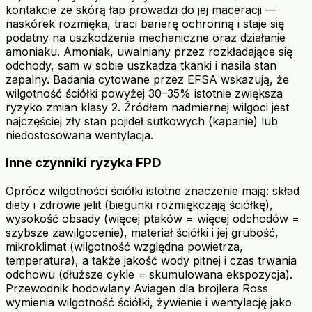
kontakcie ze skórą łap prowadzi do jej maceracji —
naskórek rozmięka, traci barierę ochronną i staje się
podatny na uszkodzenia mechaniczne oraz działanie
amoniaku. Amoniak, uwalniany przez rozkładające się
odchody, sam w sobie uszkadza tkanki i nasila stan
zapalny. Badania cytowane przez EFSA wskazują, że
wilgotność ściółki powyżej 30–35% istotnie zwiększa
ryzyko zmian klasy 2. Źródłem nadmiernej wilgoci jest
najczęściej zły stan pojideł sutkowych (kapanie) lub
niedostosowana wentylacja.
Inne czynniki ryzyka FPD
Oprócz wilgotności ściółki istotne znaczenie mają: skład
diety i zdrowie jelit (biegunki rozmiękczają ściółkę),
wysokość obsady (więcej ptaków = więcej odchodów =
szybsze zawilgocenie), materiał ściółki i jej grubość,
mikroklimat (wilgotność względna powietrza,
temperatura), a także jakość wody pitnej i czas trwania
odchowu (dłuższe cykle = skumulowana ekspozycja).
Przewodnik hodowlany Aviagen dla brojlera Ross
wymienia wilgotność ściółki, żywienie i wentylację jako