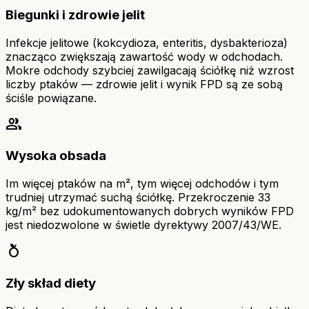
Biegunki i zdrowie jelit
Infekcje jelitowe (kokcydioza, enteritis, dysbakterioza)
znacząco zwiększają zawartość wody w odchodach.
Mokre odchody szybciej zawilgacają ściółkę niż wzrost
liczby ptaków — zdrowie jelit i wynik FPD są ze sobą
ściśle powiązane.
group
Wysoka obsada
Im więcej ptaków na m², tym więcej odchodów i tym
trudniej utrzymać suchą ściółkę. Przekroczenie 33
kg/m² bez udokumentowanych dobrych wyników FPD
jest niedozwolone w świetle dyrektywy 2007/43/WE.
nutrition
Zły skład diety