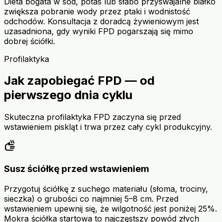
Dieta bogata w sód, potas lub słabo przyswajalne białko
zwiększa pobranie wody przez ptaki i wodnistość
odchodów. Konsultacja z doradcą żywieniowym jest
uzasadniona, gdy wyniki FPD pogarszają się mimo
dobrej ściółki.
Profilaktyka
Jak zapobiegać FPD — od
pierwszego dnia cyklu
Skuteczna profilaktyka FPD zaczyna się przed
wstawieniem piskląt i trwa przez cały cykl produkcyjny.
dry
Susz ściółkę przed wstawieniem
Przygotuj ściółkę z suchego materiału (słoma, trociny,
sieczka) o grubości co najmniej 5–8 cm. Przed
wstawieniem upewnij się, że wilgotność jest poniżej 25%.
Mokra ściółka startowa to najczęstszy powód złych