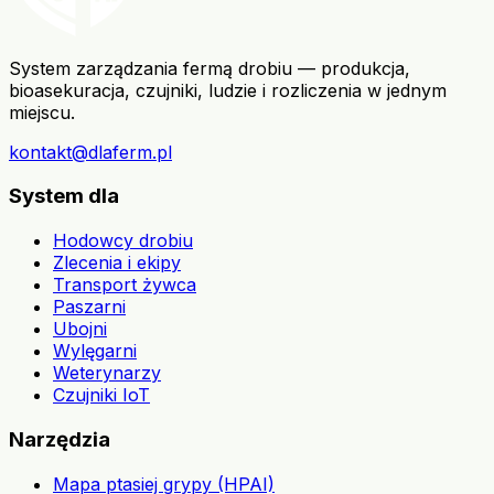
System zarządzania fermą drobiu — produkcja,
bioasekuracja, czujniki, ludzie i rozliczenia w jednym
miejscu.
kontakt@dlaferm.pl
System dla
Hodowcy drobiu
Zlecenia i ekipy
Transport żywca
Paszarni
Ubojni
Wylęgarni
Weterynarzy
Czujniki IoT
Narzędzia
Mapa ptasiej grypy (HPAI)