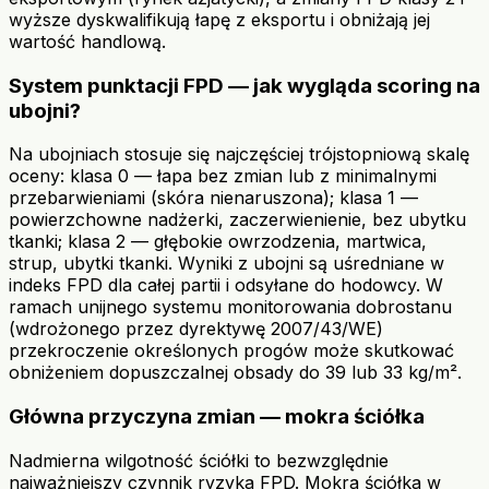
wyższe dyskwalifikują łapę z eksportu i obniżają jej
wartość handlową.
System punktacji FPD — jak wygląda scoring na
ubojni?
Na ubojniach stosuje się najczęściej trójstopniową skalę
oceny: klasa 0 — łapa bez zmian lub z minimalnymi
przebarwieniami (skóra nienaruszona); klasa 1 —
powierzchowne nadżerki, zaczerwienienie, bez ubytku
tkanki; klasa 2 — głębokie owrzodzenia, martwica,
strup, ubytki tkanki. Wyniki z ubojni są uśredniane w
indeks FPD dla całej partii i odsyłane do hodowcy. W
ramach unijnego systemu monitorowania dobrostanu
(wdrożonego przez dyrektywę 2007/43/WE)
przekroczenie określonych progów może skutkować
obniżeniem dopuszczalnej obsady do 39 lub 33 kg/m².
Główna przyczyna zmian — mokra ściółka
Nadmierna wilgotność ściółki to bezwzględnie
najważniejszy czynnik ryzyka FPD. Mokra ściółka w