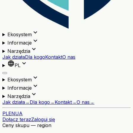
expand_more
Ekosystem
expand_more
Informacje
expand_more
Narzędzia
Jak działa
Dla kogo
Kontakt
O nas
language
expand_more
PL
expand_more
Ekosystem
expand_more
Informacje
expand_more
Narzędzia
Jak działa
→
Dla kogo
→
Kontakt
→
O nas
→
PL
EN
UA
Dołącz teraz
Zaloguj się
Ceny skupu — region