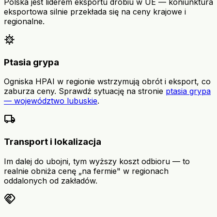
Polska jest liderem eksportu drobiu w UE — koniunktura
eksportowa silnie przekłada się na ceny krajowe i
regionalne.
coronavirus
Ptasia grypa
Ogniska HPAI w regionie wstrzymują obrót i eksport, co
zaburza ceny. Sprawdź sytuację na stronie
ptasia grypa
— województwo lubuskie
.
local_shipping
Transport i lokalizacja
Im dalej do ubojni, tym wyższy koszt odbioru — to
realnie obniża cenę „na fermie" w regionach
oddalonych od zakładów.
handshake