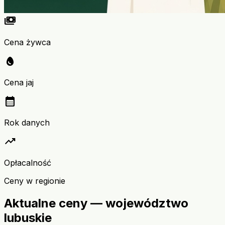
payments
Cena żywca
egg
Cena jaj
calendar_month
Rok danych
trending_up
Opłacalność
Ceny w regionie
Aktualne ceny — województwo
lubuskie