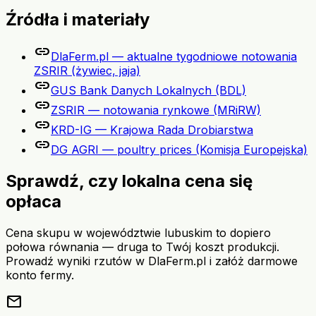
Źródła i materiały
link
DlaFerm.pl — aktualne tygodniowe notowania
ZSRIR (żywiec, jaja)
link
GUS Bank Danych Lokalnych (BDL)
link
ZSRIR — notowania rynkowe (MRiRW)
link
KRD-IG — Krajowa Rada Drobiarstwa
link
DG AGRI — poultry prices (Komisja Europejska)
Sprawdź, czy lokalna cena się
opłaca
Cena skupu w województwie lubuskim to dopiero
połowa równania — druga to Twój koszt produkcji.
Prowadź wyniki rzutów w DlaFerm.pl i załóż darmowe
konto fermy.
mail