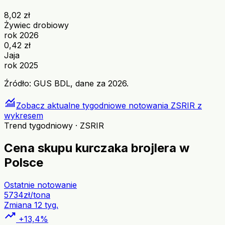
8,02 zł
Żywiec drobiowy
rok 2026
0,42 zł
Jaja
rok 2025
Źródło: GUS BDL, dane za 2026.
monitoring
Zobacz aktualne tygodniowe notowania ZSRIR z
wykresem
Trend tygodniowy · ZSRIR
Cena skupu kurczaka brojlera w
Polsce
Ostatnie notowanie
5734
zł/tona
Zmiana 12 tyg.
trending_up
+13,4%