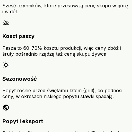
Sześć czynników, które przesuwają cenę skupu w górę
i w dół.
grass
Koszt paszy
Pasza to 60–70% kosztu produkcji, więc ceny zbóż i
śruty pośrednio rządzą też ceną skupu żywca.
wb_sunny
Sezonowość
Popyt rośnie przed świętami i latem (grill), co podnosi
ceny; w okresach niskiego popytu stawki spadają.
public
Popyt i eksport