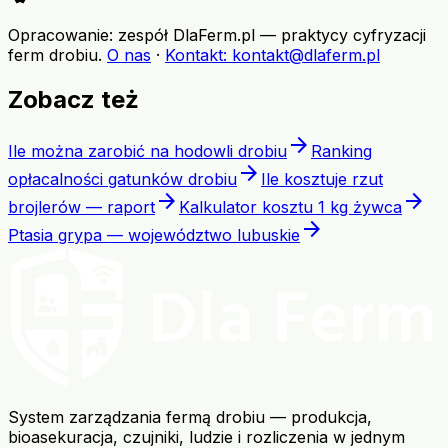
Opracowanie: zespół DlaFerm.pl
—
praktycy cyfryzacji
ferm drobiu
.
O nas
·
Kontakt
: kontakt@dlaferm.pl
Zobacz też
arrow_forward
Ile można zarobić na hodowli drobiu
Ranking
arrow_forward
opłacalności gatunków drobiu
Ile kosztuje rzut
arrow_forward
arrow_forward
brojlerów — raport
Kalkulator kosztu 1 kg żywca
arrow_forward
Ptasia grypa — województwo lubuskie
System zarządzania fermą drobiu — produkcja,
bioasekuracja, czujniki, ludzie i rozliczenia w jednym