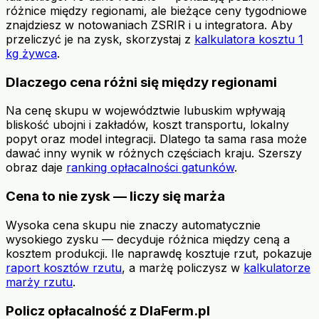
różnice między regionami, ale bieżące ceny tygodniowe
znajdziesz w notowaniach ZSRIR i u integratora. Aby
przeliczyć je na zysk, skorzystaj z
kalkulatora kosztu 1
kg żywca
.
Dlaczego cena różni się między regionami
Na cenę skupu w województwie lubuskim wpływają
bliskość ubojni i zakładów, koszt transportu, lokalny
popyt oraz model integracji. Dlatego ta sama rasa może
dawać inny wynik w różnych częściach kraju. Szerszy
obraz daje
ranking opłacalności gatunków
.
Cena to nie zysk — liczy się marża
Wysoka cena skupu nie znaczy automatycznie
wysokiego zysku — decyduje różnica między ceną a
kosztem produkcji. Ile naprawdę kosztuje rzut, pokazuje
raport kosztów rzutu
, a marżę policzysz w
kalkulatorze
marży rzutu
.
Policz opłacalność z DlaFerm.pl