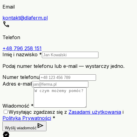
Email
kontakt@dlaferm.pl
call
Telefon
+48 796 258 151
Imię i nazwisko *
Podaj numer telefonu lub e-mail — wystarczy jedno.
Numer telefonu
Adres e-mail
Wiadomość *
Wysyłając zgadzasz się z
Zasadami użytkowania
i
Polityką Prywatności
*
send
Wyślij wiadomość
verified