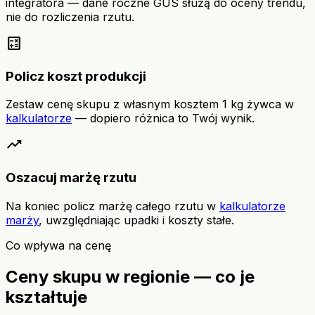
integratora — dane roczne GUS służą do oceny trendu,
nie do rozliczenia rzutu.
calculate
Policz koszt produkcji
Zestaw cenę skupu z własnym kosztem 1 kg żywca w
kalkulatorze
— dopiero różnica to Twój wynik.
trending_up
Oszacuj marżę rzutu
Na koniec policz marżę całego rzutu w
kalkulatorze
marży
, uwzględniając upadki i koszty stałe.
Co wpływa na cenę
Ceny skupu w regionie — co je
kształtuje