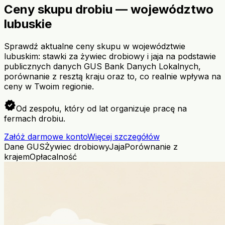
Ceny skupu drobiu — województwo
lubuskie
Sprawdź aktualne ceny skupu w województwie
lubuskim: stawki za żywiec drobiowy i jaja na podstawie
publicznych danych GUS Bank Danych Lokalnych,
porównanie z resztą kraju oraz to, co realnie wpływa na
ceny w Twoim regionie.
verified
Od zespołu, który od lat organizuje pracę na
fermach drobiu.
Załóż darmowe konto
Więcej szczegółów
Dane GUS
Żywiec drobiowy
Jaja
Porównanie z
krajem
Opłacalność