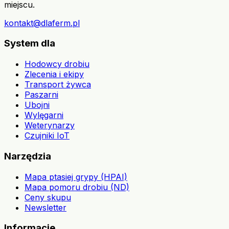
miejscu.
kontakt@dlaferm.pl
System dla
Hodowcy drobiu
Zlecenia i ekipy
Transport żywca
Paszarni
Ubojni
Wylęgarni
Weterynarzy
Czujniki IoT
Narzędzia
Mapa ptasiej grypy (HPAI)
Mapa pomoru drobiu (ND)
Ceny skupu
Newsletter
Informacje