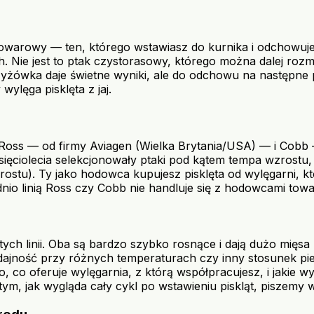
r towarowy — ten, którego wstawiasz do kurnika i odchowuj
h. Nie jest to ptak czystorasowy, którego można dalej roz
yżówka daje świetne wyniki, ale do odchowu na następne po
ylęga pisklęta z jaj.
ów: Ross — od firmy Aviagen (Wielka Brytania/USA) — i Cob
sięciolecia selekcjonowały ptaki pod kątem tempa wzrostu,
ostu). Ty jako hodowca kupujesz pisklęta od wylęgarni, któr
dnio linią Ross czy Cobb nie handluje się z hodowcami tow
ch linii. Oba są bardzo szybko rosnące i dają dużo mięsa z 
ydajność przy różnych temperaturach czy inny stosunek pi
co oferuje wylęgarnia, z którą współpracujesz, i jakie wym
ym, jak wygląda cały cykl po wstawieniu piskląt, piszemy