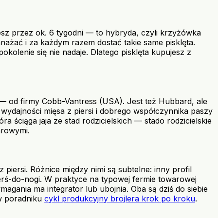
esz przez ok. 6 tygodni — to hybryda, czyli krzyżówka
mnażać i za każdym razem dostać takie same pisklęta.
kolenie się nie nadaje. Dlatego pisklęta kupujesz z
b — od firmy Cobb-Vantress (USA). Jest też Hubbard, ale
 wydajności mięsa z piersi i dobrego współczynnika paszy
a ściąga jaja ze stad rodzicielskich — stado rodzicielskie
arowymi.
piersi. Różnice między nimi są subtelne: inny profil
erś-do-nogi. W praktyce na typowej fermie towarowej
agania ma integrator lub ubojnia. Oba są dziś do siebie
 w poradniku
cykl produkcyjny brojlera krok po kroku
.