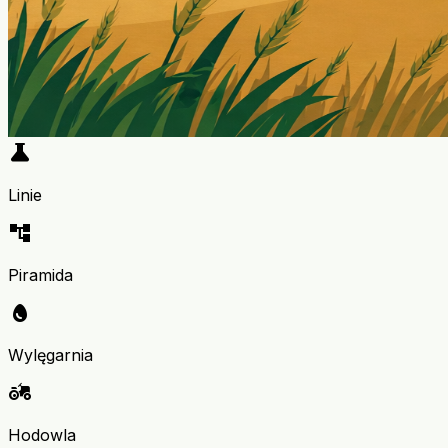
science
Linie
account_tree
Piramida
egg
Wylęgarnia
agriculture
Hodowla