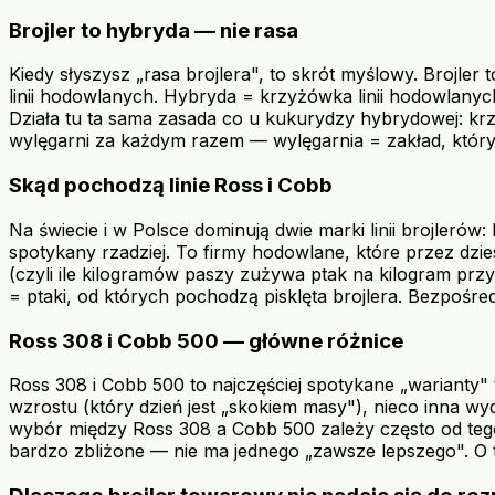
Brojler to hybryda — nie rasa
Kiedy słyszysz „rasa brojlera", to skrót myślowy. Brojle
linii hodowlanych. Hybryda = krzyżówka linii hodowlanyc
Działa tu ta sama zasada co u kukurydzy hybrydowej: krz
wylęgarni za każdym razem — wylęgarnia = zakład, który w
Skąd pochodzą linie Ross i Cobb
Na świecie i w Polsce dominują dwie marki linii brojler
spotykany rzadziej. To firmy hodowlane, które przez dzie
(czyli ile kilogramów paszy zużywa ptak na kilogram przyr
= ptaki, od których pochodzą pisklęta brojlera. Bezpośre
Ross 308 i Cobb 500 — główne różnice
Ross 308 i Cobb 500 to najczęściej spotykane „warianty" ty
wzrostu (który dzień jest „skokiem masy"), nieco inna w
wybór między Ross 308 a Cobb 500 zależy często od tego, 
bardzo zbliżone — nie ma jednego „zawsze lepszego". O t