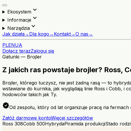
expand_more
Ekosystem
expand_more
Informacje
expand_more
Narzędzia
Jak działa
→
Dla kogo
→
Kontakt
→
O nas
→
PL
EN
UA
Dołącz teraz
Zaloguj się
Gatunki — Brojler
Z jakich ras powstaje brojler? Ross, C
Brojler, którego tuczysz, nie jest żadną rasą — to hybr
wstawiane do kurnika, jak wyglądają linie Ross i Cobb, i c
hodowców takich jak Ty.
verified
Od zespołu, który od lat organizuje pracę na fermach 
Załóż darmowe konto
Więcej szczegółów
Ross 308
Cobb 500
Hybryda
Piramida produkcji
Stado rodzi