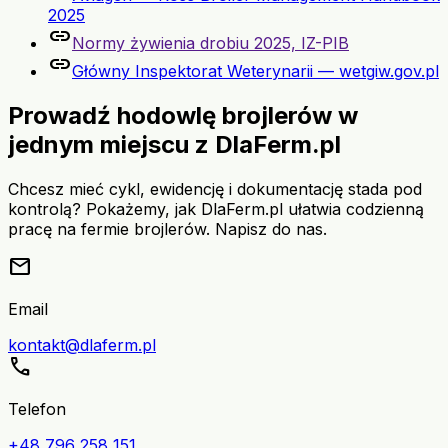
2025
link
Normy żywienia drobiu 2025, IZ-PIB
link
Główny Inspektorat Weterynarii — wetgiw.gov.pl
Prowadź hodowlę brojlerów w
jednym miejscu z DlaFerm.pl
Chcesz mieć cykl, ewidencję i dokumentację stada pod
kontrolą? Pokażemy, jak DlaFerm.pl ułatwia codzienną
pracę na fermie brojlerów. Napisz do nas.
mail
Email
kontakt@dlaferm.pl
call
Telefon
+48 796 258 151