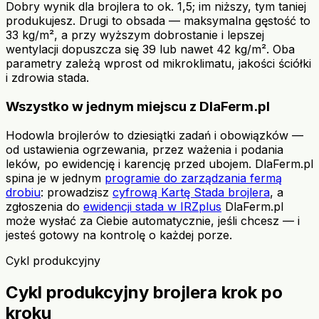
Dobry wynik dla brojlera to ok. 1,5; im niższy, tym taniej
produkujesz. Drugi to obsada — maksymalna gęstość to
33 kg/m², a przy wyższym dobrostanie i lepszej
wentylacji dopuszcza się 39 lub nawet 42 kg/m². Oba
parametry zależą wprost od mikroklimatu, jakości ściółki
i zdrowia stada.
Wszystko w jednym miejscu z DlaFerm.pl
Hodowla brojlerów to dziesiątki zadań i obowiązków —
od ustawienia ogrzewania, przez ważenia i podania
leków, po ewidencję i karencję przed ubojem. DlaFerm.pl
spina je w jednym
programie do zarządzania fermą
drobiu
: prowadzisz
cyfrową Kartę Stada brojlera
, a
zgłoszenia do
ewidencji stada w IRZplus
DlaFerm.pl
może wysłać za Ciebie automatycznie, jeśli chcesz — i
jesteś gotowy na kontrolę o każdej porze.
Cykl produkcyjny
Cykl produkcyjny brojlera krok po
kroku