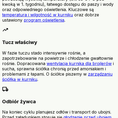
kwoką w 1. tygodniu), łatwego dostępu do paszy i wody
oraz odpowiedniego oświetlenia. Kluczowe są
temperatura i wilgotność w kurniku
oraz dobrze
ustawiony
program oświetlenia
.
trending_up
Tucz właściwy
W fazie tuczu stado intensywnie rośnie, a
zapotrzebowanie na powietrze i chłodzenie gwałtownie
rośnie. Dopracowana
wentylacja kurnika dla brojlerów
i
sucha, sprawna ściółka chronią przed amoniakiem i
problemami z łapami. O ściółce piszemy w
zarządzaniu
ściółką w kurniku
.
local_shipping
Odbiór żywca
Na koniec cyklu planujesz odłów i transport do ubojni.
Przed załadunkiem stosuje się
głodzenie przed ubojem
,