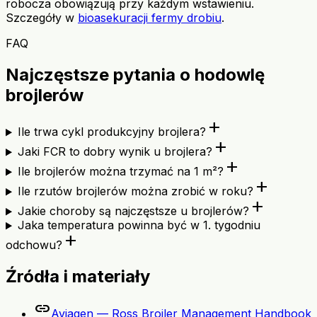
robocza obowiązują przy każdym wstawieniu.
Szczegóły w
bioasekuracji fermy drobiu
.
FAQ
Najczęstsze pytania o hodowlę
brojlerów
add
Ile trwa cykl produkcyjny brojlera?
add
Jaki FCR to dobry wynik u brojlera?
add
Ile brojlerów można trzymać na 1 m²?
add
Ile rzutów brojlerów można zrobić w roku?
add
Jakie choroby są najczęstsze u brojlerów?
Jaka temperatura powinna być w 1. tygodniu
add
odchowu?
Źródła i materiały
link
Aviagen — Ross Broiler Management Handbook