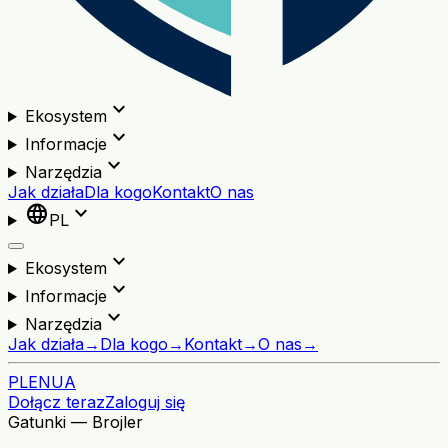
expand_more
Ekosystem
expand_more
Informacje
expand_more
Narzędzia
Jak działa
Dla kogo
Kontakt
O nas
language
expand_more
PL
expand_more
Ekosystem
expand_more
Informacje
expand_more
Narzędzia
Jak działa
→
Dla kogo
→
Kontakt
→
O nas
→
PL
EN
UA
Dołącz teraz
Zaloguj się
Gatunki — Brojler