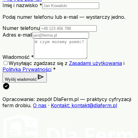
Imię i nazwisko *
Podaj numer telefonu lub e-mail — wystarczy jedno.
Numer telefonu
Adres e-mail
Wiadomość *
Wysyłając zgadzasz się z
Zasadami użytkowania
i
Polityką Prywatności
*
send
Wyślij wiadomość
verified
Opracowanie: zespół DlaFerm.pl
—
praktycy cyfryzacji
ferm drobiu
.
O nas
·
Kontakt
: kontakt@dlaferm.pl