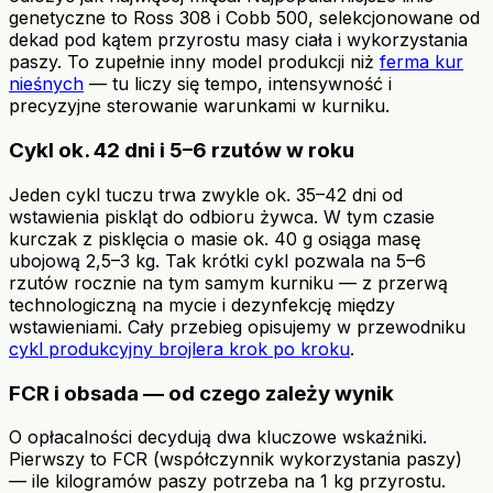
genetyczne to Ross 308 i Cobb 500, selekcjonowane od
dekad pod kątem przyrostu masy ciała i wykorzystania
paszy. To zupełnie inny model produkcji niż
ferma kur
nieśnych
— tu liczy się tempo, intensywność i
precyzyjne sterowanie warunkami w kurniku.
Cykl ok. 42 dni i 5–6 rzutów w roku
Jeden cykl tuczu trwa zwykle ok. 35–42 dni od
wstawienia piskląt do odbioru żywca. W tym czasie
kurczak z pisklęcia o masie ok. 40 g osiąga masę
ubojową 2,5–3 kg. Tak krótki cykl pozwala na 5–6
rzutów rocznie na tym samym kurniku — z przerwą
technologiczną na mycie i dezynfekcję między
wstawieniami. Cały przebieg opisujemy w przewodniku
cykl produkcyjny brojlera krok po kroku
.
FCR i obsada — od czego zależy wynik
O opłacalności decydują dwa kluczowe wskaźniki.
Pierwszy to FCR (współczynnik wykorzystania paszy)
— ile kilogramów paszy potrzeba na 1 kg przyrostu.