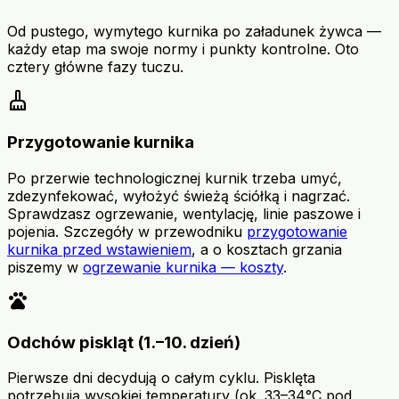
Od pustego, wymytego kurnika po załadunek żywca —
każdy etap ma swoje normy i punkty kontrolne. Oto
cztery główne fazy tuczu.
cleaning_services
Przygotowanie kurnika
Po przerwie technologicznej kurnik trzeba umyć,
zdezynfekować, wyłożyć świeżą ściółką i nagrzać.
Sprawdzasz ogrzewanie, wentylację, linie paszowe i
pojenia. Szczegóły w przewodniku
przygotowanie
kurnika przed wstawieniem
, a o kosztach grzania
piszemy w
ogrzewanie kurnika — koszty
.
pets
Odchów piskląt (1.–10. dzień)
Pierwsze dni decydują o całym cyklu. Pisklęta
potrzebują wysokiej temperatury (ok. 33–34°C pod