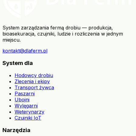
System zarządzania fermą drobiu — produkcja,
bioasekuracja, czujniki, ludzie i rozliczenia w jednym
miejscu.
kontakt@dlaferm.pl
System dla
Hodowcy drobiu
Zlecenia i ekipy
Transport żywca
Paszarni
Ubojni
Wylęgarni
Weterynarzy
Czujniki IoT
Narzędzia