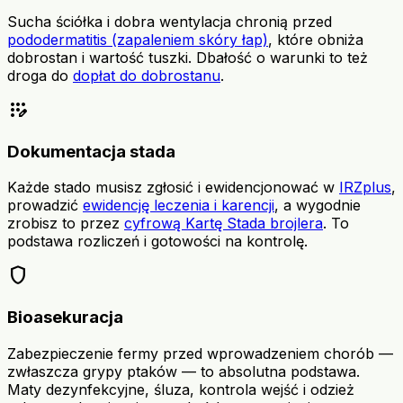
Sucha ściółka i dobra wentylacja chronią przed
pododermatitis (zapaleniem skóry łap)
, które obniża
dobrostan i wartość tuszki. Dbałość o warunki to też
droga do
dopłat do dobrostanu
.
app_registration
Dokumentacja stada
Każde stado musisz zgłosić i ewidencjonować w
IRZplus
,
prowadzić
ewidencję leczenia i karencji
, a wygodnie
zrobisz to przez
cyfrową Kartę Stada brojlera
. To
podstawa rozliczeń i gotowości na kontrolę.
shield
Bioasekuracja
Zabezpieczenie fermy przed wprowadzeniem chorób —
zwłaszcza grypy ptaków — to absolutna podstawa.
Maty dezynfekcyjne, śluza, kontrola wejść i odzież