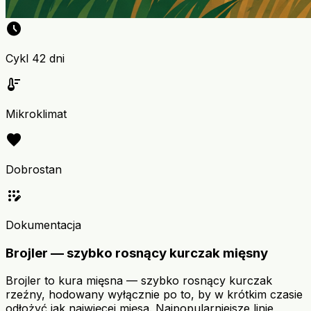
schedule
Cykl 42 dni
thermostat
Mikroklimat
favorite
Dobrostan
app_registration
Dokumentacja
Brojler — szybko rosnący kurczak mięsny
Brojler to kura mięsna — szybko rosnący kurczak
rzeźny, hodowany wyłącznie po to, by w krótkim czasie
odłożyć jak najwięcej mięsa. Najpopularniejsze linie