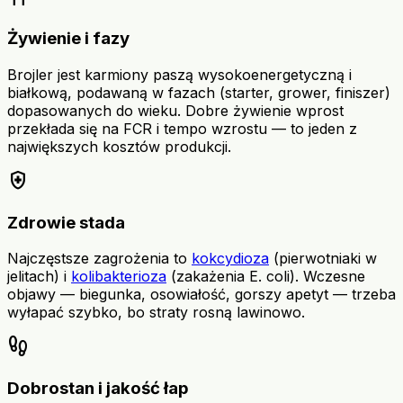
Żywienie i fazy
Brojler jest karmiony paszą wysokoenergetyczną i
białkową, podawaną w fazach (starter, grower, finiszer)
dopasowanych do wieku. Dobre żywienie wprost
przekłada się na FCR i tempo wzrostu — to jeden z
największych kosztów produkcji.
health_and_safety
Zdrowie stada
Najczęstsze zagrożenia to
kokcydioza
(pierwotniaki w
jelitach) i
kolibakterioza
(zakażenia E. coli). Wczesne
objawy — biegunka, osowiałość, gorszy apetyt — trzeba
wyłapać szybko, bo straty rosną lawinowo.
footprint
Dobrostan i jakość łap