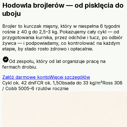
Hodowla brojlerów — od pisklęcia do
uboju
Brojler to kurczak mięsny, który w niespełna 6 tygodni
rośnie z 40 g do 2,5–3 kg. Pokazujemy cały cykl — od
przygotowania kurnika, przez odchów i tucz, po odbiór
żywca — i podpowiadamy, co kontrolować na każdym
etapie, by stado rosło zdrowo i opłacalnie.
verified
Od zespołu, który od lat organizuje pracę na
fermach drobiu.
Załóż darmowe konto
Więcej szczegółów
Cykl ok. 42 dni
FCR ok. 1,5
Obsada do 33 kg/m²
Ross 308
/ Cobb 500
5–6 rzutów rocznie