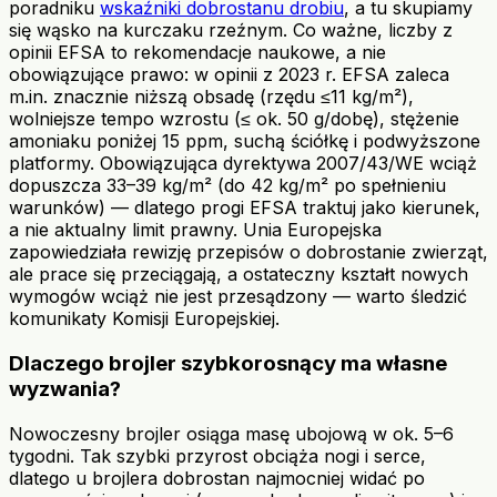
poradniku
wskaźniki dobrostanu drobiu
, a tu skupiamy
się wąsko na kurczaku rzeźnym. Co ważne, liczby z
opinii EFSA to rekomendacje naukowe, a nie
obowiązujące prawo: w opinii z 2023 r. EFSA zaleca
m.in. znacznie niższą obsadę (rzędu ≤11 kg/m²),
wolniejsze tempo wzrostu (≤ ok. 50 g/dobę), stężenie
amoniaku poniżej 15 ppm, suchą ściółkę i podwyższone
platformy. Obowiązująca dyrektywa 2007/43/WE wciąż
dopuszcza 33–39 kg/m² (do 42 kg/m² po spełnieniu
warunków) — dlatego progi EFSA traktuj jako kierunek,
a nie aktualny limit prawny. Unia Europejska
zapowiedziała rewizję przepisów o dobrostanie zwierząt,
ale prace się przeciągają, a ostateczny kształt nowych
wymogów wciąż nie jest przesądzony — warto śledzić
komunikaty Komisji Europejskiej.
Dlaczego brojler szybkorosnący ma własne
wyzwania?
Nowoczesny brojler osiąga masę ubojową w ok. 5–6
tygodni. Tak szybki przyrost obciąża nogi i serce,
dlatego u brojlera dobrostan najmocniej widać po