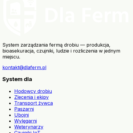
System zarządzania fermą drobiu — produkcja,
bioasekuracja, czujniki, ludzie i rozliczenia w jednym
miejscu.
kontakt@dlaferm.pl
System dla
Hodowcy drobiu
Zlecenia i ekipy
Transport żywca
Paszarni
Ubojni
Wylęgarni
Weterynarzy
Czujniki IoT