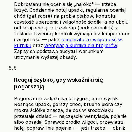
Dobrostanu nie ocenia się „na oko" — trzeba
liczyć. Codziennie notuj upadki, regularnie oceniaj
chód (gait score) na próbie ptaków, kontroluj
czystość upierzenia i wilgotność ściółki, a po uboju
odbieraj ocenę opuszek łap (pododermatitis) z
zakładu. Dziennej kontroli wymaga też temperatura
i wilgotność — patrz
temperatura i wilgotność w
kurniku
oraz
wentylacja kurnika dla brojlerów
.
Zapisy są podstawą audytu i warunkiem
utrzymania wyższej obsady.
5
Reaguj szybko, gdy wskaźniki się
pogarszają
Pogorszenie wskaźnika to sygnał, a nie wyrok.
Rosnące upadki, gorszy chód, brudne pióra czy
mokra ściółka znaczą, że coś w środowisku
przestaje działać — najczęściej wentylacja, pojenie
albo obsada. Sprawdź źródło wilgoci, przewietrz
halę, popraw linie pojenia i — jeśli trzeba — obniż