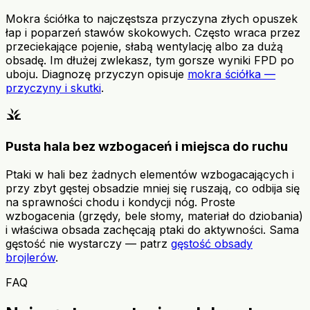
Mokra ściółka to najczęstsza przyczyna złych opuszek
łap i poparzeń stawów skokowych. Często wraca przez
przeciekające pojenie, słabą wentylację albo za dużą
obsadę. Im dłużej zwlekasz, tym gorsze wyniki FPD po
uboju. Diagnozę przyczyn opisuje
mokra ściółka —
przyczyny i skutki
.
grass
Pusta hala bez wzbogaceń i miejsca do ruchu
Ptaki w hali bez żadnych elementów wzbogacających i
przy zbyt gęstej obsadzie mniej się ruszają, co odbija się
na sprawności chodu i kondycji nóg. Proste
wzbogacenia (grzędy, bele słomy, materiał do dziobania)
i właściwa obsada zachęcają ptaki do aktywności. Sama
gęstość nie wystarczy — patrz
gęstość obsady
brojlerów
.
FAQ