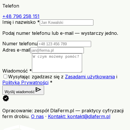
Telefon
+48 796 258 151
Imię i nazwisko *
Podaj numer telefonu lub e-mail — wystarczy jedno.
Numer telefonu
Adres e-mail
Wiadomość *
Wysyłając zgadzasz się z
Zasadami użytkowania
i
Polityką Prywatności
*
send
Wyślij wiadomość
verified
Opracowanie: zespół DlaFerm.pl
—
praktycy cyfryzacji
ferm drobiu
.
O nas
·
Kontakt
: kontakt@dlaferm.pl