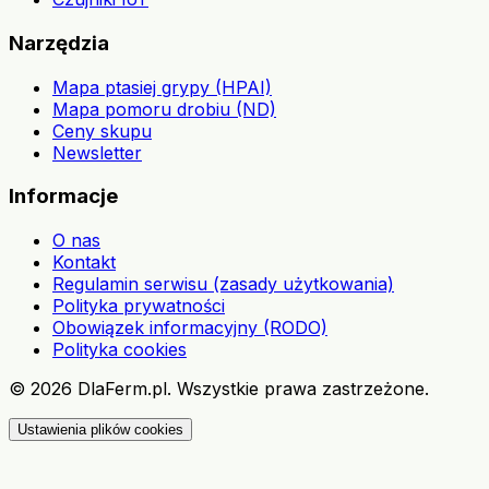
Narzędzia
Mapa ptasiej grypy (HPAI)
Mapa pomoru drobiu (ND)
Ceny skupu
Newsletter
Informacje
O nas
Kontakt
Regulamin serwisu (zasady użytkowania)
Polityka prywatności
Obowiązek informacyjny (RODO)
Polityka cookies
©
2026
DlaFerm.pl.
Wszystkie prawa zastrzeżone.
Ustawienia plików cookies