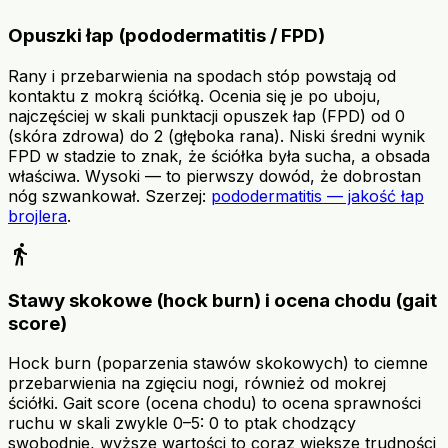
Opuszki łap (pododermatitis / FPD)
Rany i przebarwienia na spodach stóp powstają od
kontaktu z mokrą ściółką. Ocenia się je po uboju,
najczęściej w skali punktacji opuszek łap (FPD) od 0
(skóra zdrowa) do 2 (głęboka rana). Niski średni wynik
FPD w stadzie to znak, że ściółka była sucha, a obsada
właściwa. Wysoki — to pierwszy dowód, że dobrostan
nóg szwankował. Szerzej:
pododermatitis — jakość łap
brojlera
.
directions_walk
Stawy skokowe (hock burn) i ocena chodu (gait
score)
Hock burn (poparzenia stawów skokowych) to ciemne
przebarwienia na zgięciu nogi, również od mokrej
ściółki. Gait score (ocena chodu) to ocena sprawności
ruchu w skali zwykle 0–5: 0 to ptak chodzący
swobodnie, wyższe wartości to coraz większe trudności