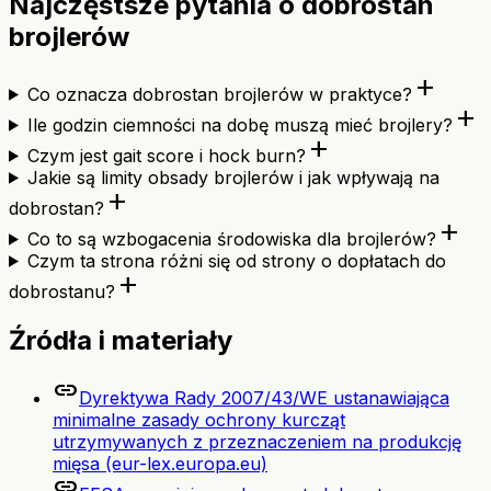
Najczęstsze pytania o dobrostan
brojlerów
add
Co oznacza dobrostan brojlerów w praktyce?
add
Ile godzin ciemności na dobę muszą mieć brojlery?
add
Czym jest gait score i hock burn?
Jakie są limity obsady brojlerów i jak wpływają na
add
dobrostan?
add
Co to są wzbogacenia środowiska dla brojlerów?
Czym ta strona różni się od strony o dopłatach do
add
dobrostanu?
Źródła i materiały
link
Dyrektywa Rady 2007/43/WE ustanawiająca
minimalne zasady ochrony kurcząt
utrzymywanych z przeznaczeniem na produkcję
mięsa (eur-lex.europa.eu)
link