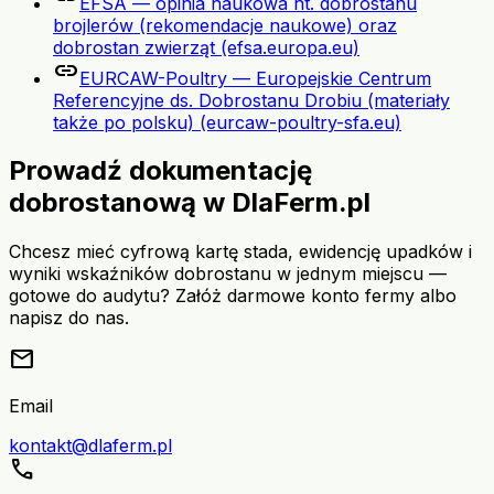
EFSA — opinia naukowa nt. dobrostanu
brojlerów (rekomendacje naukowe) oraz
dobrostan zwierząt (efsa.europa.eu)
link
EURCAW-Poultry — Europejskie Centrum
Referencyjne ds. Dobrostanu Drobiu (materiały
także po polsku) (eurcaw-poultry-sfa.eu)
Prowadź dokumentację
dobrostanową w DlaFerm.pl
Chcesz mieć cyfrową kartę stada, ewidencję upadków i
wyniki wskaźników dobrostanu w jednym miejscu —
gotowe do audytu? Załóż darmowe konto fermy albo
napisz do nas.
mail
Email
kontakt@dlaferm.pl
call