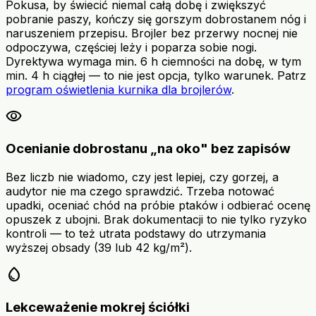
Pokusa, by świecić niemal całą dobę i zwiększyć
pobranie paszy, kończy się gorszym dobrostanem nóg i
naruszeniem przepisu. Brojler bez przerwy nocnej nie
odpoczywa, częściej leży i poparza sobie nogi.
Dyrektywa wymaga min. 6 h ciemności na dobę, w tym
min. 4 h ciągłej — to nie jest opcja, tylko warunek. Patrz
program oświetlenia kurnika dla brojlerów
.
visibility
Ocenianie dobrostanu „na oko" bez zapisów
Bez liczb nie wiadomo, czy jest lepiej, czy gorzej, a
audytor nie ma czego sprawdzić. Trzeba notować
upadki, oceniać chód na próbie ptaków i odbierać ocenę
opuszek z ubojni. Brak dokumentacji to nie tylko ryzyko
kontroli — to też utrata podstawy do utrzymania
wyższej obsady (39 lub 42 kg/m²).
water_drop
Lekceważenie mokrej ściółki