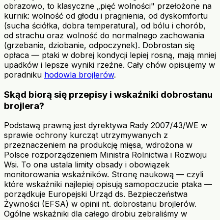
obrazowo, to klasyczne „pięć wolności" przełożone na
kurnik: wolność od głodu i pragnienia, od dyskomfortu
(sucha ściółka, dobra temperatura), od bólu i chorób,
od strachu oraz wolność do normalnego zachowania
(grzebanie, dziobanie, odpoczynek). Dobrostan się
opłaca — ptaki w dobrej kondycji lepiej rosną, mają mniej
upadków i lepsze wyniki rzeźne. Cały chów opisujemy w
poradniku
hodowla brojlerów
.
Skąd biorą się przepisy i wskaźniki dobrostanu
brojlera?
Podstawą prawną jest dyrektywa Rady 2007/43/WE w
sprawie ochrony kurcząt utrzymywanych z
przeznaczeniem na produkcję mięsa, wdrożona w
Polsce rozporządzeniem Ministra Rolnictwa i Rozwoju
Wsi. To ona ustala limity obsady i obowiązek
monitorowania wskaźników. Stronę naukową — czyli
które wskaźniki najlepiej opisują samopoczucie ptaka —
porządkuje Europejski Urząd ds. Bezpieczeństwa
Żywności (EFSA) w opinii nt. dobrostanu brojlerów.
Ogólne wskaźniki dla całego drobiu zebraliśmy w