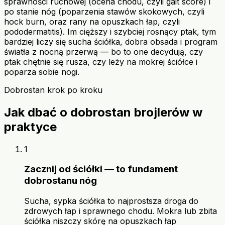
sprawności ruchowej (ocena chodu, czyli gait score) i
po stanie nóg (poparzenia stawów skokowych, czyli
hock burn, oraz rany na opuszkach łap, czyli
pododermatitis). Im cięższy i szybciej rosnący ptak, tym
bardziej liczy się sucha ściółka, dobra obsada i program
światła z nocną przerwą — bo to one decydują, czy
ptak chętnie się rusza, czy leży na mokrej ściółce i
poparza sobie nogi.
Dobrostan krok po kroku
Jak dbać o dobrostan brojlerów w
praktyce
1
Zacznij od ściółki — to fundament
dobrostanu nóg
Sucha, sypka ściółka to najprostsza droga do
zdrowych łap i sprawnego chodu. Mokra lub zbita
ściółka niszczy skórę na opuszkach łap