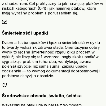
z chodzeniem. Cel praktyczny to jak najwięcej ptaków w
niskich kategoriach (0–1) i jak najmniej ptaków, które
mają wyraźny problem z poruszaniem się.
monitor_heart
Śmiertelność i upadki
Dzienna liczba upadków i łączna śmiertelność w cyklu
to twardy wskaźnik zdrowia stada. Orientacyjnie dobry
wynik to łączna śmiertelność rzędu kilku procent w
cyklu*, ale liczy się też wzorzec: nagły skok upadków
sygnalizuje problem (choroba, wentylacja, awaria
pojenia) szybciej niż sama suma. Zapisuj upadki
codziennie — to wymóg dokumentacji dobrostanowej i
podstawa decyzji o obsadzie.
eco
Środowisko: obsada, światło, ściółka
Wskaźniki na ptaku idą w parze z wymogami