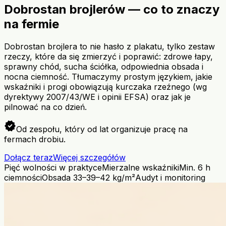
Dobrostan brojlerów — co to znaczy
na fermie
Dobrostan brojlera to nie hasło z plakatu, tylko zestaw
rzeczy, które da się zmierzyć i poprawić: zdrowe łapy,
sprawny chód, sucha ściółka, odpowiednia obsada i
nocna ciemność. Tłumaczymy prostym językiem, jakie
wskaźniki i progi obowiązują kurczaka rzeźnego (wg
dyrektywy 2007/43/WE i opinii EFSA) oraz jak je
pilnować na co dzień.
verified
Od zespołu, który od lat organizuje pracę na
fermach drobiu.
Dołącz teraz
Więcej szczegółów
Pięć wolności w praktyce
Mierzalne wskaźniki
Min. 6 h
ciemności
Obsada 33–39–42 kg/m²
Audyt i monitoring