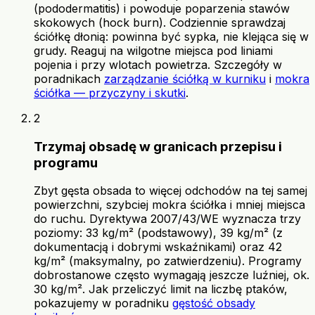
(pododermatitis) i powoduje poparzenia stawów
skokowych (hock burn). Codziennie sprawdzaj
ściółkę dłonią: powinna być sypka, nie klejąca się w
grudy. Reaguj na wilgotne miejsca pod liniami
pojenia i przy wlotach powietrza. Szczegóły w
poradnikach
zarządzanie ściółką w kurniku
i
mokra
ściółka — przyczyny i skutki
.
2
Trzymaj obsadę w granicach przepisu i
programu
Zbyt gęsta obsada to więcej odchodów na tej samej
powierzchni, szybciej mokra ściółka i mniej miejsca
do ruchu. Dyrektywa 2007/43/WE wyznacza trzy
poziomy: 33 kg/m² (podstawowy), 39 kg/m² (z
dokumentacją i dobrymi wskaźnikami) oraz 42
kg/m² (maksymalny, po zatwierdzeniu). Programy
dobrostanowe często wymagają jeszcze luźniej, ok.
30 kg/m². Jak przeliczyć limit na liczbę ptaków,
pokazujemy w poradniku
gęstość obsady