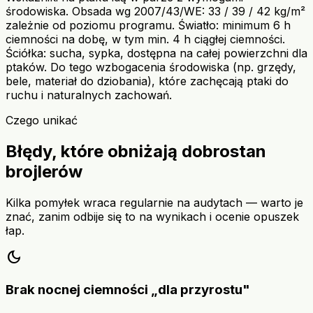
środowiska. Obsada wg 2007/43/WE: 33 / 39 / 42 kg/m²
zależnie od poziomu programu. Światło: minimum 6 h
ciemności na dobę, w tym min. 4 h ciągłej ciemności.
Ściółka: sucha, sypka, dostępna na całej powierzchni dla
ptaków. Do tego wzbogacenia środowiska (np. grzędy,
bele, materiał do dziobania), które zachęcają ptaki do
ruchu i naturalnych zachowań.
Czego unikać
Błędy, które obniżają dobrostan
brojlerów
Kilka pomyłek wraca regularnie na audytach — warto je
znać, zanim odbije się to na wynikach i ocenie opuszek
łap.
dark_mode
Brak nocnej ciemności „dla przyrostu"