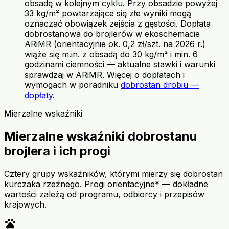
obsadę w kolejnym cyklu. Przy obsadzie powyżej
33 kg/m² powtarzające się złe wyniki mogą
oznaczać obowiązek zejścia z gęstości. Dopłata
dobrostanowa do brojlerów w ekoschemacie
ARiMR (orientacyjnie ok. 0,2 zł/szt. na 2026 r.)
wiąże się m.in. z obsadą do 30 kg/m² i min. 6
godzinami ciemności — aktualne stawki i warunki
sprawdzaj w ARiMR. Więcej o dopłatach i
wymogach w poradniku
dobrostan drobiu —
dopłaty
.
Mierzalne wskaźniki
Mierzalne wskaźniki dobrostanu
brojlera i ich progi
Cztery grupy wskaźników, którymi mierzy się dobrostan
kurczaka rzeźnego. Progi orientacyjne* — dokładne
wartości zależą od programu, odbiorcy i przepisów
krajowych.
pets