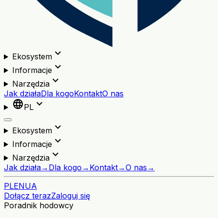
expand_more
Ekosystem
expand_more
Informacje
expand_more
Narzędzia
Jak działa
Dla kogo
Kontakt
O nas
language
expand_more
PL
expand_more
Ekosystem
expand_more
Informacje
expand_more
Narzędzia
Jak działa
→
Dla kogo
→
Kontakt
→
O nas
→
PL
EN
UA
Dołącz teraz
Zaloguj się
Poradnik hodowcy