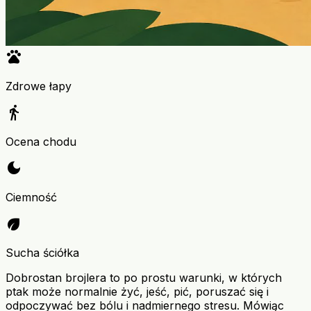
pets
Zdrowe łapy
directions_walk
Ocena chodu
dark_mode
Ciemność
eco
Sucha ściółka
Dobrostan brojlera to po prostu warunki, w których
ptak może normalnie żyć, jeść, pić, poruszać się i
odpoczywać bez bólu i nadmiernego stresu. Mówiąc