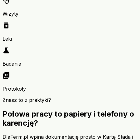
stethoscope
Wizyty
medication
Leki
science
Badania
picture_as_pdf
Protokoły
Znasz to z praktyki?
Połowa pracy to papiery i telefony o
karencję?
DlaFerm.pl wpina dokumentację prosto w Kartę Stada i