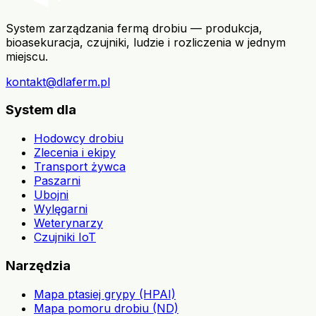
System zarządzania fermą drobiu — produkcja,
bioasekuracja, czujniki, ludzie i rozliczenia w jednym
miejscu.
kontakt@dlaferm.pl
System dla
Hodowcy drobiu
Zlecenia i ekipy
Transport żywca
Paszarni
Ubojni
Wylęgarni
Weterynarzy
Czujniki IoT
Narzędzia
Mapa ptasiej grypy (HPAI)
Mapa pomoru drobiu (ND)