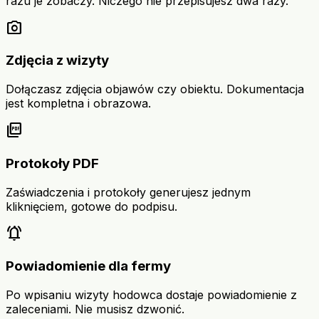
razu je zobaczy. Niczego nie przepisujesz dwa razy.
photo_camera
Zdjęcia z wizyty
Dołączasz zdjęcia objawów czy obiektu. Dokumentacja
jest kompletna i obrazowa.
picture_as_pdf
Protokoły PDF
Zaświadczenia i protokoły generujesz jednym
kliknięciem, gotowe do podpisu.
notifications_active
Powiadomienie dla fermy
Po wpisaniu wizyty hodowca dostaje powiadomienie z
zaleceniami. Nie musisz dzwonić.