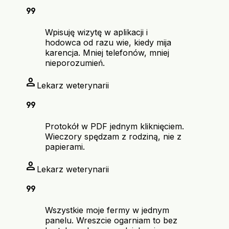
format_quote
Wpisuję wizytę w aplikacji i
hodowca od razu wie, kiedy mija
karencja. Mniej telefonów, mniej
nieporozumień.
person
Lekarz weterynarii
format_quote
Protokół w PDF jednym kliknięciem.
Wieczory spędzam z rodziną, nie z
papierami.
person
Lekarz weterynarii
format_quote
Wszystkie moje fermy w jednym
panelu. Wreszcie ogarniam to bez