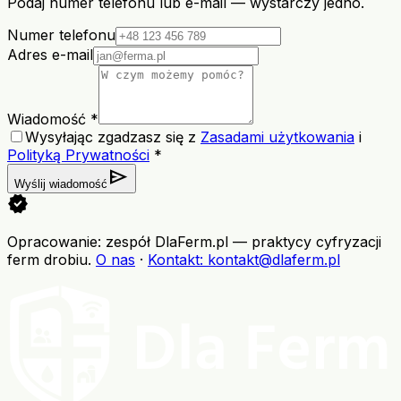
Podaj numer telefonu lub e-mail — wystarczy jedno.
Numer telefonu
Adres e-mail
Wiadomość *
Wysyłając zgadzasz się z
Zasadami użytkowania
i
Polityką Prywatności
*
send
Wyślij wiadomość
verified
Opracowanie: zespół DlaFerm.pl
—
praktycy cyfryzacji
ferm drobiu
.
O nas
·
Kontakt
: kontakt@dlaferm.pl