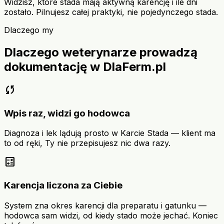
Widzisz, które stada mają aktywną karencję i ile dni
zostało. Pilnujesz całej praktyki, nie pojedynczego stada.
Dlaczego my
Dlaczego weterynarze prowadzą
dokumentację w DlaFerm.pl
sync
Wpis raz, widzi go hodowca
Diagnoza i lek lądują prosto w Karcie Stada — klient ma
to od ręki, Ty nie przepisujesz nic dwa razy.
calculate
Karencja liczona za Ciebie
System zna okres karencji dla preparatu i gatunku —
hodowca sam widzi, od kiedy stado może jechać. Koniec