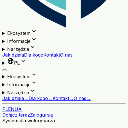
expand_more
Ekosystem
expand_more
Informacje
expand_more
Narzędzia
Jak działa
Dla kogo
Kontakt
O nas
language
expand_more
PL
expand_more
Ekosystem
expand_more
Informacje
expand_more
Narzędzia
Jak działa
→
Dla kogo
→
Kontakt
→
O nas
→
PL
EN
UA
Dołącz teraz
Zaloguj się
System dla weterynarza