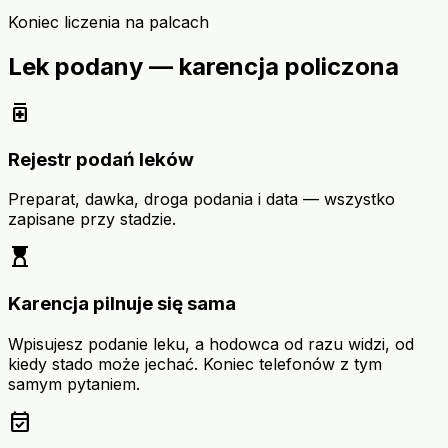
Koniec liczenia na palcach
Lek podany — karencja policzona
medication
Rejestr podań leków
Preparat, dawka, droga podania i data — wszystko
zapisane przy stadzie.
hourglass_top
Karencja pilnuje się sama
Wpisujesz podanie leku, a hodowca od razu widzi, od
kiedy stado może jechać. Koniec telefonów z tym
samym pytaniem.
event_available