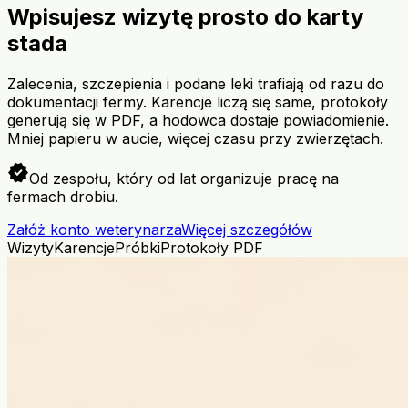
Wpisujesz wizytę prosto do karty
stada
Zalecenia, szczepienia i podane leki trafiają od razu do
dokumentacji fermy. Karencje liczą się same, protokoły
generują się w PDF, a hodowca dostaje powiadomienie.
Mniej papieru w aucie, więcej czasu przy zwierzętach.
verified
Od zespołu, który od lat organizuje pracę na
fermach drobiu.
Załóż konto weterynarza
Więcej szczegółów
Wizyty
Karencje
Próbki
Protokoły PDF