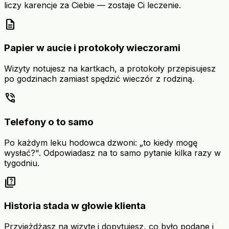
liczy karencje za Ciebie — zostaje Ci leczenie.
description
Papier w aucie i protokoły wieczorami
Wizyty notujesz na kartkach, a protokoły przepisujesz
po godzinach zamiast spędzić wieczór z rodziną.
phone_in_talk
Telefony o to samo
Po każdym leku hodowca dzwoni: „to kiedy mogę
wysłać?". Odpowiadasz na to samo pytanie kilka razy w
tygodniu.
quiz
Historia stada w głowie klienta
Przyjeżdżasz na wizytę i dopytujesz, co było podane i