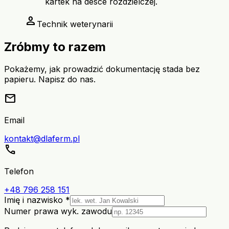
kartek na desce rozdzielczej.
person
Technik weterynarii
Zróbmy to razem
Pokażemy, jak prowadzić dokumentację stada bez
papieru. Napisz do nas.
mail
Email
kontakt@dlaferm.pl
call
Telefon
+48 796 258 151
Imię i nazwisko *
Numer prawa wyk. zawodu