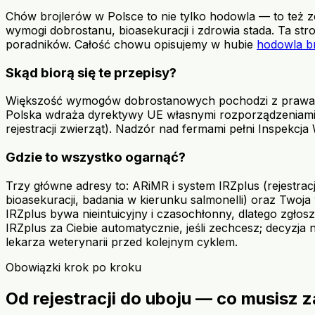
Chów brojlerów w Polsce to nie tylko hodowla — to też 
wymogi dobrostanu, bioasekuracji i zdrowia stada. Ta st
poradników. Całość chowu opisujemy w hubie
hodowla b
Skąd biorą się te przepisy?
Większość wymogów dobrostanowych pochodzi z prawa 
Polska wdraża dyrektywy UE własnymi rozporządzeniami Min
rejestracji zwierząt). Nadzór nad fermami pełni Inspekcja
Gdzie to wszystko ogarnąć?
Trzy główne adresy to: ARiMR i system IRZplus (rejestracj
bioasekuracji, badania w kierunku salmonelli) oraz Twoja
IRZplus bywa nieintuicyjny i czasochłonny, dlatego zgłos
IRZplus za Ciebie automatycznie, jeśli zechcesz; decyzja
lekarza weterynarii przed kolejnym cyklem.
Obowiązki krok po kroku
Od rejestracji do uboju — co musisz z