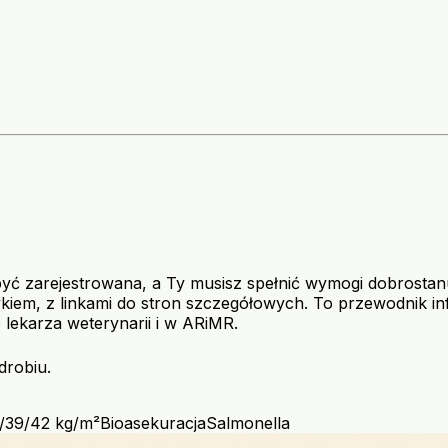
yć zarejestrowana, a Ty musisz spełnić wymogi dobrostanu,
em, z linkami do stron szczegółowych. To przewodnik inf
lekarza weterynarii i w ARiMR.
drobiu.
/39/42 kg/m²
Bioasekuracja
Salmonella