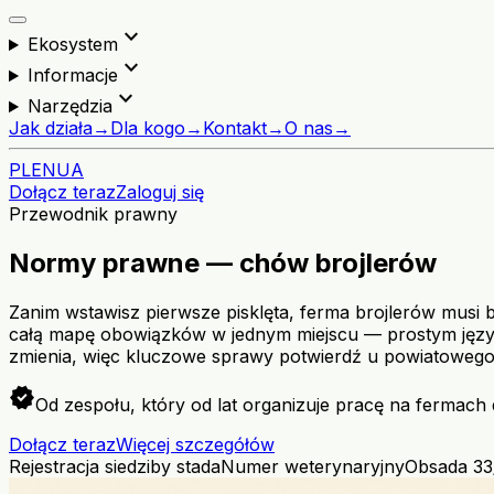
expand_more
Ekosystem
expand_more
Informacje
expand_more
Narzędzia
Jak działa
→
Dla kogo
→
Kontakt
→
O nas
→
PL
EN
UA
Dołącz teraz
Zaloguj się
Przewodnik prawny
Normy prawne — chów brojlerów
Zanim wstawisz pierwsze pisklęta, ferma brojlerów musi b
całą mapę obowiązków w jednym miejscu — prostym języki
zmienia, więc kluczowe sprawy potwierdź u powiatowego 
verified
Od zespołu, który od lat organizuje pracę na fermach 
Dołącz teraz
Więcej szczegółów
Rejestracja siedziby stada
Numer weterynaryjny
Obsada 33