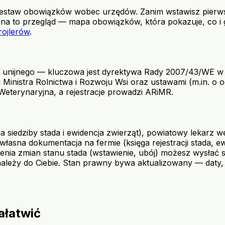
zestaw obowiązków wobec urzędów. Zanim wstawisz pierwsze
rona to przegląd — mapa obowiązków, która pokazuje, co i 
rojlerów
.
unijnego — kluczowa jest dyrektywa Rady 2007/43/WE w
istra Rolnictwa i Rozwoju Wsi oraz ustawami (m.in. o ochr
 Weterynaryjna, a rejestracje prowadzi ARiMR.
a siedziby stada i ewidencja zwierząt), powiatowy lekarz w
 własna dokumentacja na fermie (księga rejestracji stada, 
zenia zmian stanu stada (wstawienie, ubój) możesz wysłać s
 należy do Ciebie. Stan prawny bywa aktualizowany — daty,
ałatwić