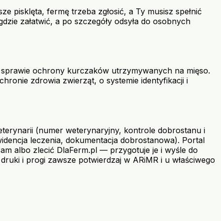
 pisklęta, fermę trzeba zgłosić, a Ty musisz spełnić
gdzie załatwić, a po szczegóły odsyła do osobnych
 sprawie ochrony kurczaków utrzymywanych na mięso.
onie zdrowia zwierząt, o systemie identyfikacji i
eterynarii (numer weterynaryjny, kontrole dobrostanu i
ewidencja leczenia, dokumentacja dobrostanowa). Portal
am albo zlecić DlaFerm.pl — przygotuje je i wyśle do
 druki i progi zawsze potwierdzaj w ARiMR i u właściwego