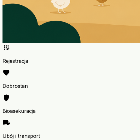
app_registration
Rejestracja
favorite
Dobrostan
shield
Bioasekuracja
local_shipping
Ubój i transport