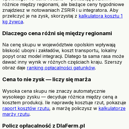
różnice między regionami, ale bieżące ceny tygodniowe
znajdziesz w notowaniach ZSRIR i u integratora. Aby
przeliczyć je na zysk, skorzystaj z
kalkulatora kosztu 1
kg żywca
.
Dlaczego cena różni się między regionami
Na cenę skupu w województwie opolskim wpływają
bliskość ubojni i zakładów, koszt transportu, lokalny
popyt oraz model integracji. Dlatego ta sama rasa może
dawać inny wynik w różnych częściach kraju. Szerszy
obraz daje
ranking opłacalności gatunków
.
Cena to nie zysk — liczy się marża
Wysoka cena skupu nie znaczy automatycznie
wysokiego zysku — decyduje różnica między ceną a
kosztem produkcji. Ile naprawdę kosztuje rzut, pokazuje
raport kosztów rzutu
, a marżę policzysz w
kalkulatorze
marży rzutu
.
Policz opłacalność z DlaFerm.pl