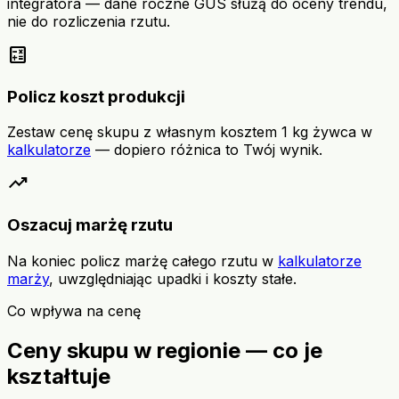
integratora — dane roczne GUS służą do oceny trendu,
nie do rozliczenia rzutu.
calculate
Policz koszt produkcji
Zestaw cenę skupu z własnym kosztem 1 kg żywca w
kalkulatorze
— dopiero różnica to Twój wynik.
trending_up
Oszacuj marżę rzutu
Na koniec policz marżę całego rzutu w
kalkulatorze
marży
, uwzględniając upadki i koszty stałe.
Co wpływa na cenę
Ceny skupu w regionie — co je
kształtuje