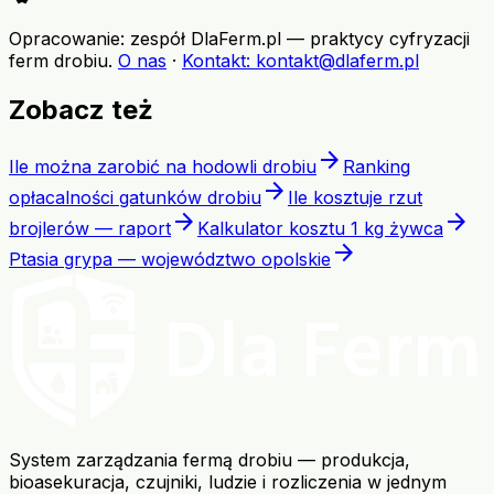
Opracowanie: zespół DlaFerm.pl
—
praktycy cyfryzacji
ferm drobiu
.
O nas
·
Kontakt
: kontakt@dlaferm.pl
Zobacz też
arrow_forward
Ile można zarobić na hodowli drobiu
Ranking
arrow_forward
opłacalności gatunków drobiu
Ile kosztuje rzut
arrow_forward
arrow_forward
brojlerów — raport
Kalkulator kosztu 1 kg żywca
arrow_forward
Ptasia grypa — województwo opolskie
System zarządzania fermą drobiu — produkcja,
bioasekuracja, czujniki, ludzie i rozliczenia w jednym