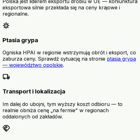
Polska jest liderem eksportu drobiu w UE — koniunktura
eksportowa silnie przekłada się na ceny krajowe i
regionalne.
coronavirus
Ptasia grypa
Ogniska HPAI w regionie wstrzymują obrót i eksport, co
zaburza ceny. Sprawdź sytuację na stronie
ptasia grypa
— województwo opolskie
.
local_shipping
Transport i lokalizacja
Im dalej do ubojni, tym wyższy koszt odbioru — to
realnie obniża cenę „na fermie" w regionach
oddalonych od zakładów.
handshake