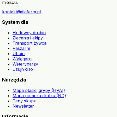
miejscu.
kontakt@dlaferm.pl
System dla
Hodowcy drobiu
Zlecenia i ekipy
Transport żywca
Paszarni
Ubojni
Wylęgarni
Weterynarzy
Czujniki IoT
Narzędzia
Mapa ptasiej grypy (HPAI)
Mapa pomoru drobiu (ND)
Ceny skupu
Newsletter
Informacje