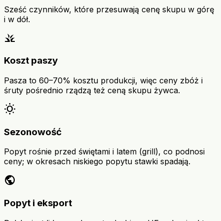
Sześć czynników, które przesuwają cenę skupu w górę
i w dół.
grass
Koszt paszy
Pasza to 60–70% kosztu produkcji, więc ceny zbóż i
śruty pośrednio rządzą też ceną skupu żywca.
wb_sunny
Sezonowość
Popyt rośnie przed świętami i latem (grill), co podnosi
ceny; w okresach niskiego popytu stawki spadają.
public
Popyt i eksport