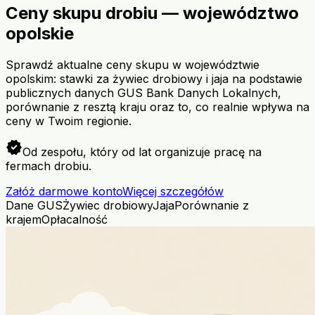
Ceny skupu drobiu — województwo
opolskie
Sprawdź aktualne ceny skupu w województwie
opolskim: stawki za żywiec drobiowy i jaja na podstawie
publicznych danych GUS Bank Danych Lokalnych,
porównanie z resztą kraju oraz to, co realnie wpływa na
ceny w Twoim regionie.
verified
Od zespołu, który od lat organizuje pracę na
fermach drobiu.
Załóż darmowe konto
Więcej szczegółów
Dane GUS
Żywiec drobiowy
Jaja
Porównanie z
krajem
Opłacalność