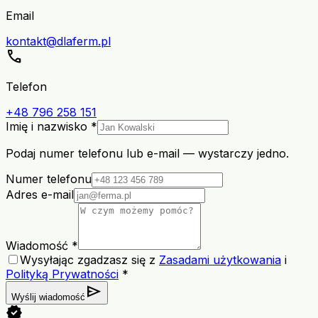
Email
kontakt@dlaferm.pl
call
Telefon
+48 796 258 151
Imię i nazwisko *
Podaj numer telefonu lub e-mail — wystarczy jedno.
Numer telefonu
Adres e-mail
Wiadomość *
Wysyłając zgadzasz się z
Zasadami użytkowania
i
Polityką Prywatności
*
send
Wyślij wiadomość
verified