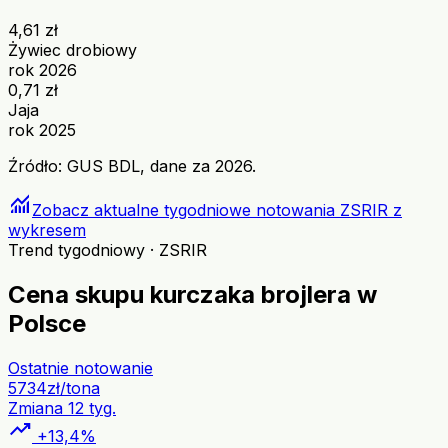
4,61 zł
Żywiec drobiowy
rok 2026
0,71 zł
Jaja
rok 2025
Źródło: GUS BDL, dane za 2026.
monitoring
Zobacz aktualne tygodniowe notowania ZSRIR z
wykresem
Trend tygodniowy · ZSRIR
Cena skupu kurczaka brojlera w
Polsce
Ostatnie notowanie
5734
zł/tona
Zmiana 12 tyg.
trending_up
+13,4%