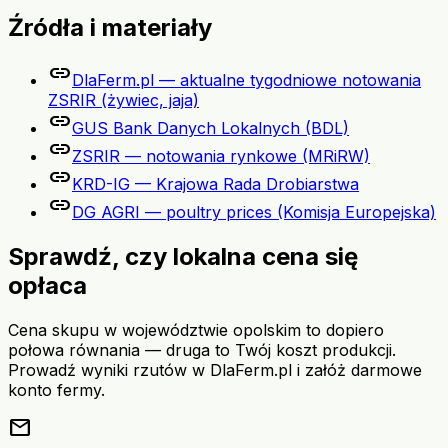
Źródła i materiały
link
DlaFerm.pl — aktualne tygodniowe notowania
ZSRIR (żywiec, jaja)
link
GUS Bank Danych Lokalnych (BDL)
link
ZSRIR — notowania rynkowe (MRiRW)
link
KRD-IG — Krajowa Rada Drobiarstwa
link
DG AGRI — poultry prices (Komisja Europejska)
Sprawdź, czy lokalna cena się
opłaca
Cena skupu w województwie opolskim to dopiero
połowa równania — druga to Twój koszt produkcji.
Prowadź wyniki rzutów w DlaFerm.pl i załóż darmowe
konto fermy.
mail