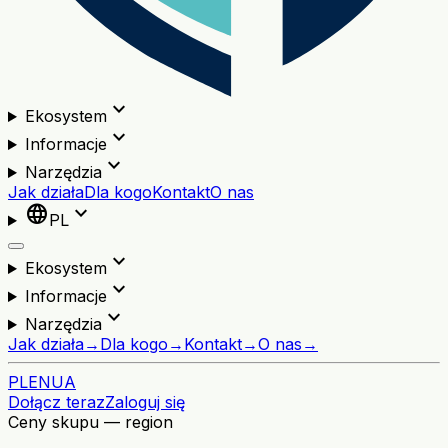
expand_more
Ekosystem
expand_more
Informacje
expand_more
Narzędzia
Jak działa
Dla kogo
Kontakt
O nas
language
expand_more
PL
expand_more
Ekosystem
expand_more
Informacje
expand_more
Narzędzia
Jak działa
→
Dla kogo
→
Kontakt
→
O nas
→
PL
EN
UA
Dołącz teraz
Zaloguj się
Ceny skupu — region