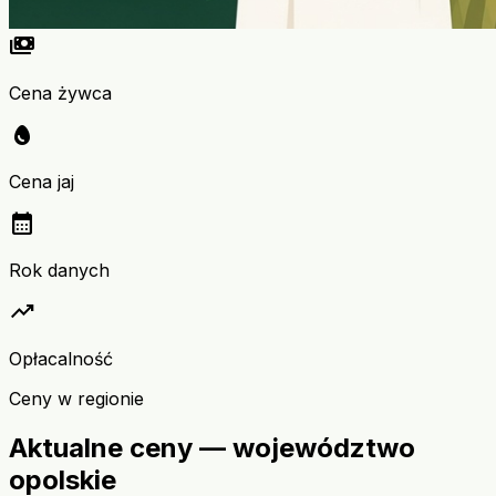
payments
Cena żywca
egg
Cena jaj
calendar_month
Rok danych
trending_up
Opłacalność
Ceny w regionie
Aktualne ceny — województwo
opolskie