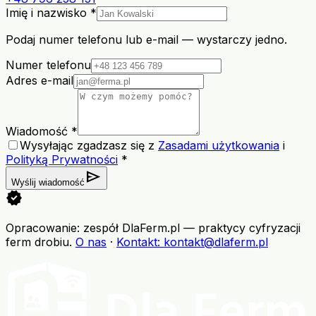
Imię i nazwisko *
Podaj numer telefonu lub e-mail — wystarczy jedno.
Numer telefonu
Adres e-mail
Wiadomość *
Wysyłając zgadzasz się z
Zasadami użytkowania
i
Polityką Prywatności
*
send
Wyślij wiadomość
verified
Opracowanie: zespół DlaFerm.pl
—
praktycy cyfryzacji
ferm drobiu
.
O nas
·
Kontakt
: kontakt@dlaferm.pl