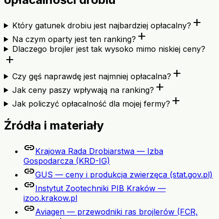
add
Który gatunek drobiu jest najbardziej opłacalny?
add
Na czym oparty jest ten ranking?
Dlaczego brojler jest tak wysoko mimo niskiej ceny?
add
add
Czy gęś naprawdę jest najmniej opłacalna?
add
Jak ceny paszy wpływają na ranking?
add
Jak policzyć opłacalność dla mojej fermy?
Źródła i materiały
link
Krajowa Rada Drobiarstwa — Izba
Gospodarcza (KRD-IG)
link
GUS — ceny i produkcja zwierzęca (stat.gov.pl)
link
Instytut Zootechniki PIB Kraków —
izoo.krakow.pl
link
Aviagen — przewodniki ras brojlerów (FCR,