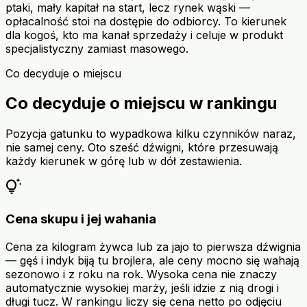
ptaki, mały kapitał na start, lecz rynek wąski —
opłacalność stoi na dostępie do odbiorcy. To kierunek
dla kogoś, kto ma kanał sprzedaży i celuje w produkt
specjalistyczny zamiast masowego.
Co decyduje o miejscu
Co decyduje o miejscu w rankingu
Pozycja gatunku to wypadkowa kilku czynników naraz,
nie samej ceny. Oto sześć dźwigni, które przesuwają
każdy kierunek w górę lub w dół zestawienia.
tips_and_updates
Cena skupu i jej wahania
Cena za kilogram żywca lub za jajo to pierwsza dźwignia
— gęś i indyk biją tu brojlera, ale ceny mocno się wahają
sezonowo i z roku na rok. Wysoka cena nie znaczy
automatycznie wysokiej marży, jeśli idzie z nią drogi i
długi tucz. W rankingu liczy się cena netto po odjęciu