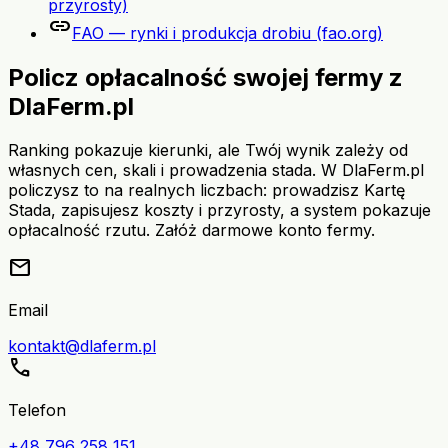
przyrosty)
link
FAO — rynki i produkcja drobiu (fao.org)
Policz opłacalność swojej fermy z
DlaFerm.pl
Ranking pokazuje kierunki, ale Twój wynik zależy od
własnych cen, skali i prowadzenia stada. W DlaFerm.pl
policzysz to na realnych liczbach: prowadzisz Kartę
Stada, zapisujesz koszty i przyrosty, a system pokazuje
opłacalność rzutu. Załóż darmowe konto fermy.
mail
Email
kontakt@dlaferm.pl
call
Telefon
+48 796 258 151