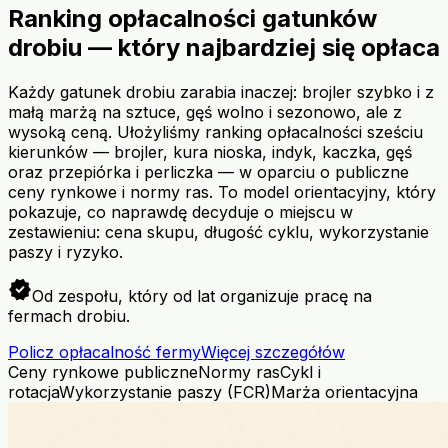
Ranking opłacalności gatunków
drobiu — który najbardziej się opłaca
Każdy gatunek drobiu zarabia inaczej: brojler szybko i z
małą marżą na sztuce, gęś wolno i sezonowo, ale z
wysoką ceną. Ułożyliśmy ranking opłacalności sześciu
kierunków — brojler, kura nioska, indyk, kaczka, gęś
oraz przepiórka i perliczka — w oparciu o publiczne
ceny rynkowe i normy ras. To model orientacyjny, który
pokazuje, co naprawdę decyduje o miejscu w
zestawieniu: cena skupu, długość cyklu, wykorzystanie
paszy i ryzyko.
verified
Od zespołu, który od lat organizuje pracę na
fermach drobiu.
Policz opłacalność fermy
Więcej szczegółów
Ceny rynkowe publiczne
Normy ras
Cykl i
rotacja
Wykorzystanie paszy (FCR)
Marża orientacyjna