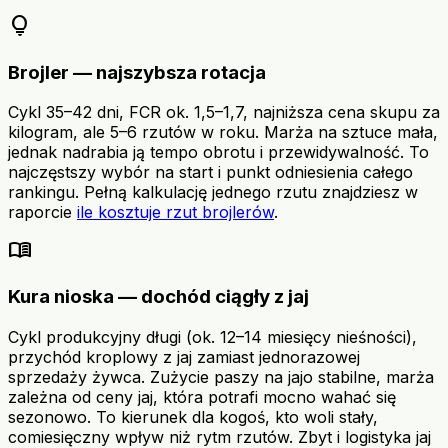
lightbulb
Brojler — najszybsza rotacja
Cykl 35–42 dni, FCR ok. 1,5–1,7, najniższa cena skupu za
kilogram, ale 5–6 rzutów w roku. Marża na sztuce mała,
jednak nadrabia ją tempo obrotu i przewidywalność. To
najczęstszy wybór na start i punkt odniesienia całego
rankingu. Pełną kalkulację jednego rzutu znajdziesz w
raporcie
ile kosztuje rzut brojlerów
.
menu_book
Kura nioska — dochód ciągły z jaj
Cykl produkcyjny długi (ok. 12–14 miesięcy nieśności),
przychód kroplowy z jaj zamiast jednorazowej
sprzedaży żywca. Zużycie paszy na jajo stabilne, marża
zależna od ceny jaj, która potrafi mocno wahać się
sezonowo. To kierunek dla kogoś, kto woli stały,
comiesięczny wpływ niż rytm rzutów. Zbyt i logistyka jaj