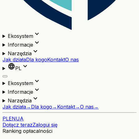
expand_more
Ekosystem
expand_more
Informacje
expand_more
Narzędzia
Jak działa
Dla kogo
Kontakt
O nas
language
expand_more
PL
expand_more
Ekosystem
expand_more
Informacje
expand_more
Narzędzia
Jak działa
→
Dla kogo
→
Kontakt
→
O nas
→
PL
EN
UA
Dołącz teraz
Zaloguj się
Ranking opłacalności