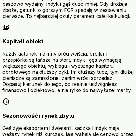
paszowo wydajny, indyk i gęś dużo mniej. Gdy drożeje
zboże, gatunki o gorszym FCR spadają w zestawieniu
pierwsze. To najbardziej czuły parametr całej kalkulacji.
payments
Kapitał i obiekt
Każdy gatunek ma inny próg wejścia: brojler i
przepiórka są tańsze na start, indyk i gęś wymagają
większego obiektu, wybiegu i wyższego kapitału
obrotowego na dłuższy cykl. Im dłuższy tucz, tym dłużej
pieniądze są zamrożone, zanim wróci sprzedaż.
Dopasuj kierunek do tego, co realnie udźwigniesz
finansowo i obiektowo, a nie tylko do najwyższej marży.
schedule
Sezonowość i rynek zbytu
Gęś żyje eksportem i świętami, kaczka i indyk mają
węższy rynek niż kurczak, jaja wahają się cenowo przez