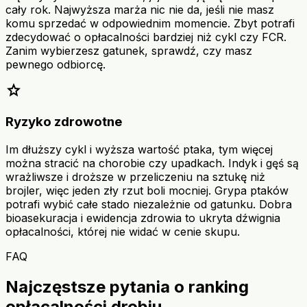
cały rok. Najwyższa marża nic nie da, jeśli nie masz
komu sprzedać w odpowiednim momencie. Zbyt potrafi
zdecydować o opłacalności bardziej niż cykl czy FCR.
Zanim wybierzesz gatunek, sprawdź, czy masz
pewnego odbiorcę.
star
Ryzyko zdrowotne
Im dłuższy cykl i wyższa wartość ptaka, tym więcej
można stracić na chorobie czy upadkach. Indyk i gęś są
wrażliwsze i droższe w przeliczeniu na sztukę niż
brojler, więc jeden zły rzut boli mocniej. Grypa ptaków
potrafi wybić całe stado niezależnie od gatunku. Dobra
bioasekuracja i ewidencja zdrowia to ukryta dźwignia
opłacalności, której nie widać w cenie skupu.
FAQ
Najczęstsze pytania o ranking
opłacalności drobiu