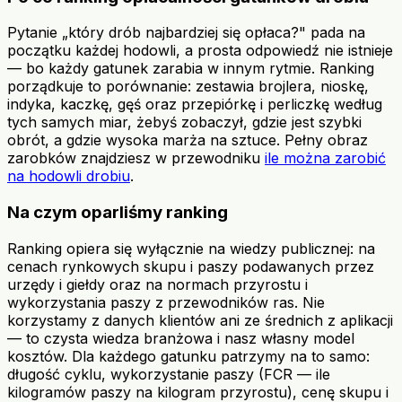
Pytanie „który drób najbardziej się opłaca?" pada na
początku każdej hodowli, a prosta odpowiedź nie istnieje
— bo każdy gatunek zarabia w innym rytmie. Ranking
porządkuje to porównanie: zestawia brojlera, nioskę,
indyka, kaczkę, gęś oraz przepiórkę i perliczkę według
tych samych miar, żebyś zobaczył, gdzie jest szybki
obrót, a gdzie wysoka marża na sztuce. Pełny obraz
zarobków znajdziesz w przewodniku
ile można zarobić
na hodowli drobiu
.
Na czym oparliśmy ranking
Ranking opiera się wyłącznie na wiedzy publicznej: na
cenach rynkowych skupu i paszy podawanych przez
urzędy i giełdy oraz na normach przyrostu i
wykorzystania paszy z przewodników ras. Nie
korzystamy z danych klientów ani ze średnich z aplikacji
— to czysta wiedza branżowa i nasz własny model
kosztów. Dla każdego gatunku patrzymy na to samo:
długość cyklu, wykorzystanie paszy (FCR — ile
kilogramów paszy na kilogram przyrostu), cenę skupu i