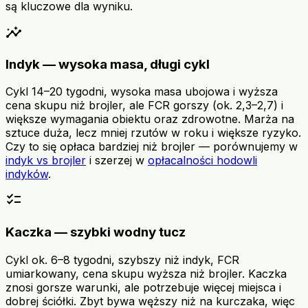
są kluczowe dla wyniku.
insights
Indyk — wysoka masa, długi cykl
Cykl 14–20 tygodni, wysoka masa ubojowa i wyższa
cena skupu niż brojler, ale FCR gorszy (ok. 2,3–2,7) i
większe wymagania obiektu oraz zdrowotne. Marża na
sztuce duża, lecz mniej rzutów w roku i większe ryzyko.
Czy to się opłaca bardziej niż brojler — porównujemy w
indyk vs brojler
i szerzej w
opłacalności hodowli
indyków
.
checklist
Kaczka — szybki wodny tucz
Cykl ok. 6–8 tygodni, szybszy niż indyk, FCR
umiarkowany, cena skupu wyższa niż brojler. Kaczka
znosi gorsze warunki, ale potrzebuje więcej miejsca i
dobrej ściółki. Zbyt bywa węższy niż na kurczaka, więc