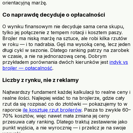
orientacyjną marżę.
Co naprawdę decyduje o opłacalności
O wyniku finansowym nie decyduje sama cena skupu,
tylko jej połączenie z tempem rotacji i kosztem paszy.
Brojler ma niską marżę na sztuce, ale robi kilka rzutów
w roku — i to nadrabia. Gęś ma wysoką cenę, lecz jeden
długi cykl w sezonie. Dlatego ranking patrzy na zarobek
w czasie, a nie na jednorazową cenę. Dobrym
przykładem porównania dwóch kierunków jest
indyk vs
brojler — opłacalność
.
Liczby z rynku, nie z reklamy
Najtwardszy fundament każdej kalkulacji to realne ceny i
realne ilości. Najlepiej widać to na brojlerze, gdzie cały
rzut da się rozpisać co do złotówki — pokazujemy to w
raporcie
ile kosztuje rzut brojlerów
. Pasza to zwykle 60–
70% kosztów, więc nawet mała zmiana jej ceny
przesuwa cały ranking. Dlatego traktuj zestawienie jako
punkt wyjścia, a nie wyrocznię — i przelicz je na swoje