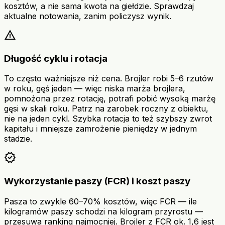
kosztów, a nie sama kwota na giełdzie. Sprawdzaj
aktualne notowania, zanim policzysz wynik.
warning
Długość cyklu i rotacja
To często ważniejsze niż cena. Brojler robi 5–6 rzutów
w roku, gęś jeden — więc niska marża brojlera,
pomnożona przez rotację, potrafi pobić wysoką marżę
gęsi w skali roku. Patrz na zarobek roczny z obiektu,
nie na jeden cykl. Szybka rotacja to też szybszy zwrot
kapitału i mniejsze zamrożenie pieniędzy w jednym
stadzie.
verified
Wykorzystanie paszy (FCR) i koszt paszy
Pasza to zwykle 60–70% kosztów, więc FCR — ile
kilogramów paszy schodzi na kilogram przyrostu —
przesuwa ranking najmocniej. Brojler z FCR ok. 1,6 jest