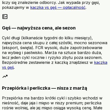
liczy się znalezienie odbiorcy. Jak wypada przy gęsi,
pokazujemy w
kaczka vs gęś — opłacalność
.
fact_check
Gęś — najwyższa cena, ale sezon
Cykl długi (kilkanaście tygodni do kilku miesięcy),
najwyższa cena skupu z całej szóstki, mocno sezonowa
(eksport, święta). FCR wysoki, duże zapotrzebowanie
na wybieg i pastwisko. Marża na sztuce bardzo duża,
lecz jeden cykl rocznie i ryzyko zbytu poza sezonem.
Bezpośrednie zestawienie z kaczką znajdziesz w
kaczka
vs gęś
.
trending_up
Przepiórka i perliczka — nisza z marżą
Przepiórka ma bardzo krótki cykl i szybko wchodzi w
nieśność, daje jaja i mięso w niszy premium; perliczka
rośnie wolniej, ale jej mięso osiąga wysoką cenę. Małe