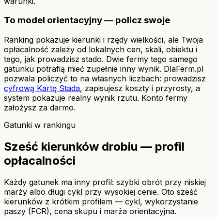
warunki.
To model orientacyjny — policz swoje
Ranking pokazuje kierunki i rzędy wielkości, ale Twoja
opłacalność zależy od lokalnych cen, skali, obiektu i
tego, jak prowadzisz stado. Dwie fermy tego samego
gatunku potrafią mieć zupełnie inny wynik. DlaFerm.pl
pozwala policzyć to na własnych liczbach: prowadzisz
cyfrową Kartę Stada
, zapisujesz koszty i przyrosty, a
system pokazuje realny wynik rzutu. Konto fermy
założysz za darmo.
Gatunki w rankingu
Sześć kierunków drobiu — profil
opłacalności
Każdy gatunek ma inny profil: szybki obrót przy niskiej
marży albo długi cykl przy wysokiej cenie. Oto sześć
kierunków z krótkim profilem — cykl, wykorzystanie
paszy (FCR), cena skupu i marża orientacyjna.