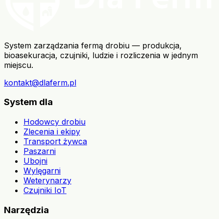
System zarządzania fermą drobiu — produkcja,
bioasekuracja, czujniki, ludzie i rozliczenia w jednym
miejscu.
kontakt@dlaferm.pl
System dla
Hodowcy drobiu
Zlecenia i ekipy
Transport żywca
Paszarni
Ubojni
Wylęgarni
Weterynarzy
Czujniki IoT
Narzędzia