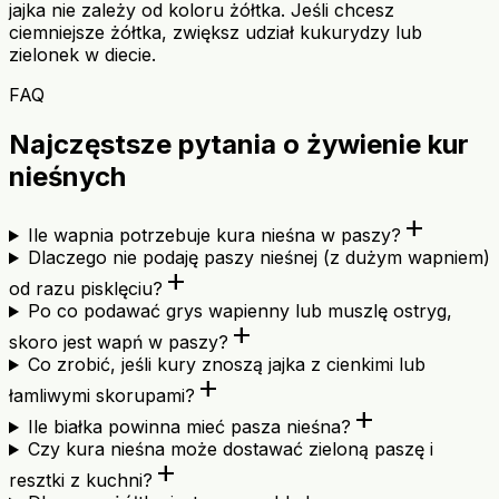
jajka nie zależy od koloru żółtka. Jeśli chcesz
ciemniejsze żółtka, zwiększ udział kukurydzy lub
zielonek w diecie.
FAQ
Najczęstsze pytania o żywienie kur
nieśnych
add
Ile wapnia potrzebuje kura nieśna w paszy?
Dlaczego nie podaję paszy nieśnej (z dużym wapniem)
add
od razu pisklęciu?
Po co podawać grys wapienny lub muszlę ostryg,
add
skoro jest wapń w paszy?
Co zrobić, jeśli kury znoszą jajka z cienkimi lub
add
łamliwymi skorupami?
add
Ile białka powinna mieć pasza nieśna?
Czy kura nieśna może dostawać zieloną paszę i
add
resztki z kuchni?