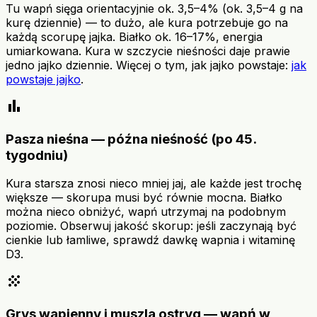
Tu wapń sięga orientacyjnie ok. 3,5–4% (ok. 3,5–4 g na
kurę dziennie) — to dużo, ale kura potrzebuje go na
każdą scorupę jajka. Białko ok. 16–17%, energia
umiarkowana. Kura w szczycie nieśności daje prawie
jedno jajko dziennie. Więcej o tym, jak jajko powstaje:
jak
powstaje jajko
.
bar_chart
Pasza nieśna — późna nieśność (po 45.
tygodniu)
Kura starsza znosi nieco mniej jaj, ale każde jest trochę
większe — skorupa musi być równie mocna. Białko
można nieco obniżyć, wapń utrzymaj na podobnym
poziomie. Obserwuj jakość skorup: jeśli zaczynają być
cienkie lub łamliwe, sprawdź dawkę wapnia i witaminę
D3.
grain
Grys wapienny i muszla ostryg — wapń w