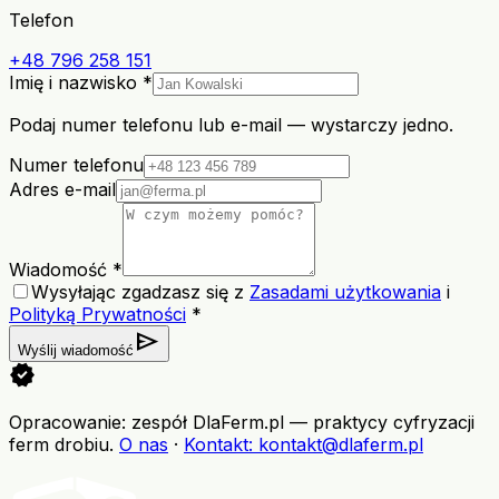
Telefon
+48 796 258 151
Imię i nazwisko *
Podaj numer telefonu lub e-mail — wystarczy jedno.
Numer telefonu
Adres e-mail
Wiadomość *
Wysyłając zgadzasz się z
Zasadami użytkowania
i
Polityką Prywatności
*
send
Wyślij wiadomość
verified
Opracowanie: zespół DlaFerm.pl
—
praktycy cyfryzacji
ferm drobiu
.
O nas
·
Kontakt
: kontakt@dlaferm.pl