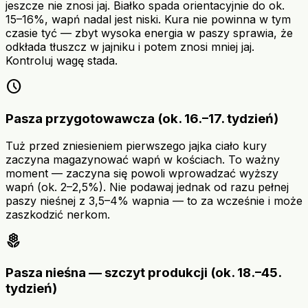
jeszcze nie znosi jaj. Białko spada orientacyjnie do ok.
15–16%, wapń nadal jest niski. Kura nie powinna w tym
czasie tyć — zbyt wysoka energia w paszy sprawia, że
odkłada tłuszcz w jajniku i potem znosi mniej jaj.
Kontroluj wagę stada.
schedule
Pasza przygotowawcza (ok. 16.–17. tydzień)
Tuż przed zniesieniem pierwszego jajka ciało kury
zaczyna magazynować wapń w kościach. To ważny
moment — zaczyna się powoli wprowadzać wyższy
wapń (ok. 2–2,5%). Nie podawaj jednak od razu pełnej
paszy nieśnej z 3,5–4% wapnia — to za wcześnie i może
zaszkodzić nerkom.
local_florist
Pasza nieśna — szczyt produkcji (ok. 18.–45.
tydzień)