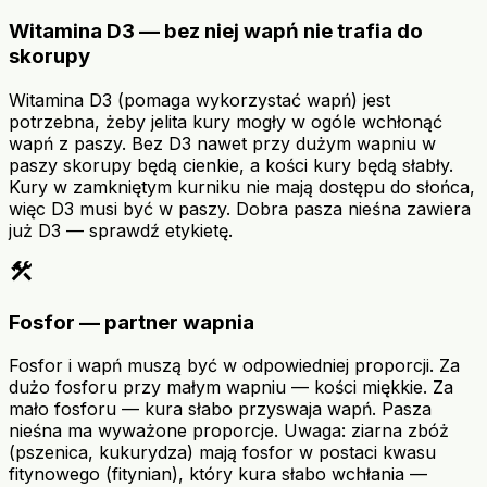
Witamina D3 — bez niej wapń nie trafia do
skorupy
Witamina D3 (pomaga wykorzystać wapń) jest
potrzebna, żeby jelita kury mogły w ogóle wchłonąć
wapń z paszy. Bez D3 nawet przy dużym wapniu w
paszy skorupy będą cienkie, a kości kury będą słabły.
Kury w zamkniętym kurniku nie mają dostępu do słońca,
więc D3 musi być w paszy. Dobra pasza nieśna zawiera
już D3 — sprawdź etykietę.
construction
Fosfor — partner wapnia
Fosfor i wapń muszą być w odpowiedniej proporcji. Za
dużo fosforu przy małym wapniu — kości miękkie. Za
mało fosforu — kura słabo przyswaja wapń. Pasza
nieśna ma wyważone proporcje. Uwaga: ziarna zbóż
(pszenica, kukurydza) mają fosfor w postaci kwasu
fitynowego (fitynian), który kura słabo wchłania —