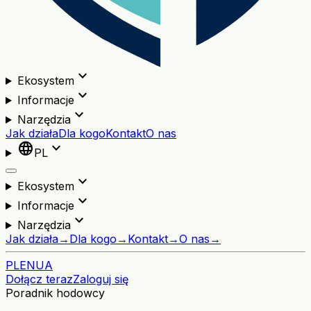
expand_more
Ekosystem
expand_more
Informacje
expand_more
Narzędzia
Jak działa
Dla kogo
Kontakt
O nas
language
expand_more
PL
expand_more
Ekosystem
expand_more
Informacje
expand_more
Narzędzia
Jak działa
→
Dla kogo
→
Kontakt
→
O nas
→
PL
EN
UA
Dołącz teraz
Zaloguj się
Poradnik hodowcy