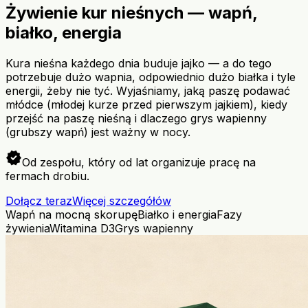
Żywienie kur nieśnych — wapń,
białko, energia
Kura nieśna każdego dnia buduje jajko — a do tego
potrzebuje dużo wapnia, odpowiednio dużo białka i tyle
energii, żeby nie tyć. Wyjaśniamy, jaką paszę podawać
młódce (młodej kurze przed pierwszym jajkiem), kiedy
przejść na paszę nieśną i dlaczego grys wapienny
(grubszy wapń) jest ważny w nocy.
verified
Od zespołu, który od lat organizuje pracę na
fermach drobiu.
Dołącz teraz
Więcej szczegółów
Wapń na mocną skorupę
Białko i energia
Fazy
żywienia
Witamina D3
Grys wapienny