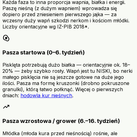
Każda faza to inna proporcja wapnia, białka i energii.
Paszę nieśną (z dużym wapniem) wprowadza się
dopiero przed zniesieniem pierwszego jajka — za
wczesny duży wapń szkodzi nerkom i kościom młódki.
Liczby orientacyjne wg IZ-PIB 2018*.
egg_alt
Pasza startowa (0–6. tydzień)
Pisklęta potrzebują dużo białka — orientacyjnie ok. 18–
20% — żeby szybko rosły. Wapń jest tu NISKI, bo nerki
małego pisklęcia nie są jeszcze gotowe na duże jego
ilości. Pasza ma formę kruszonki (drobno pokruszone
granulki), którą łatwo połknąć. Więcej o pierwszych
dniach:
hodowla kur nieśnych
.
trending_up
Pasza wzrostowa / grower (6.–16. tydzień)
Młódka (młoda kura przed nieśnością) rośnie, ale