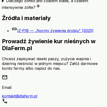
Dlaczego żółtko jest czasem blade, a czasem
add
intensywnie żółte?
Źródła i materiały
link
IZ-PIB — „Normy żywienia drobiu" (2025)
Prowadź żywienie kur nieśnych w
DlaFerm.pl
Chcesz zapisywać dawki paszy, zużycie wapnia i
dzienną nieśność w jednym miejscu? Załóż darmowe
konto fermy albo napisz do nas.
mail
Email
kontakt@dlaferm.pl
call