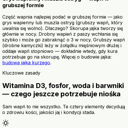
grubszej formie
Część wapnia najlepiej podać w grubszej formie — jako
grys wapienny lub muszla ostryg (grubszy wapń, który
uwalnia się wolno). Dlaczego? Skorupa jajka tworzy się
głównie w nocy. Drobny wapień z paszy wchłania się
szybko i może go zabraknąć o 3 w nocy. Grubszy wapń
(drobne kamyczki) leży w żołądku mięśniowym dłużej i
oddaje wapń stopniowo — dokładnie wtedy, gdy kura
potrzebuje go na skorupę. Więcej o budowie jajka:
budowa jajka kurzego
.
Kluczowe zasady
Witamina D3, fosfor, woda i barwniki
— czego jeszcze potrzebuje niośka
Sam wapń to nie wszystko. Te cztery elementy decydują
o zdrowiu kości, jakości jaj i kondycji stada.
wb_sunny