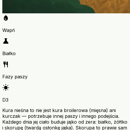
egg
Wapń
science
Białko
restaurant
Fazy paszy
wb_sunny
D3
Kura nieśna to nie jest kura broilerowa (mięsna) ani
kurczak — potrzebuje innej paszy i innego podejścia.
Każdego dnia jej ciało buduje jajko od zera: białko, żółtko
i skorupę (twardą osłonkę jajka). Skorupa to prawie sam