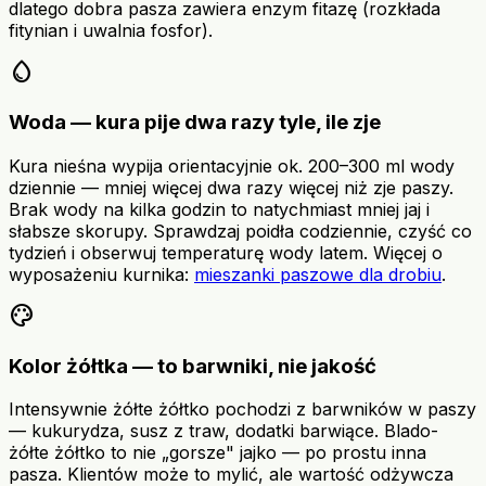
dlatego dobra pasza zawiera enzym fitazę (rozkłada
fitynian i uwalnia fosfor).
water_drop
Woda — kura pije dwa razy tyle, ile zje
Kura nieśna wypija orientacyjnie ok. 200–300 ml wody
dziennie — mniej więcej dwa razy więcej niż zje paszy.
Brak wody na kilka godzin to natychmiast mniej jaj i
słabsze skorupy. Sprawdzaj poidła codziennie, czyść co
tydzień i obserwuj temperaturę wody latem. Więcej o
wyposażeniu kurnika:
mieszanki paszowe dla drobiu
.
palette
Kolor żółtka — to barwniki, nie jakość
Intensywnie żółte żółtko pochodzi z barwników w paszy
— kukurydza, susz z traw, dodatki barwiące. Blado-
żółte żółtko to nie „gorsze" jajko — po prostu inna
pasza. Klientów może to mylić, ale wartość odżywcza