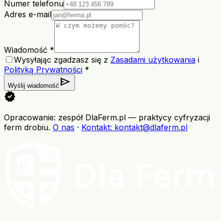
Numer telefonu
Adres e-mail
Wiadomość *
Wysyłając zgadzasz się z
Zasadami użytkowania
i
Polityką Prywatności
*
send
Wyślij wiadomość
verified
Opracowanie: zespół DlaFerm.pl
—
praktycy cyfryzacji
ferm drobiu
.
O nas
·
Kontakt
: kontakt@dlaferm.pl