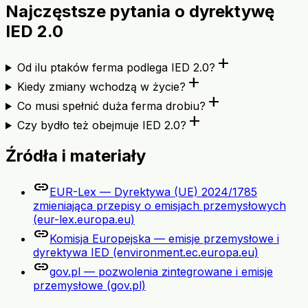
Najczęstsze pytania o dyrektywę
IED 2.0
add
Od ilu ptaków ferma podlega IED 2.0?
add
Kiedy zmiany wchodzą w życie?
add
Co musi spełnić duża ferma drobiu?
add
Czy bydło też obejmuje IED 2.0?
Źródła i materiały
link
EUR-Lex — Dyrektywa (UE) 2024/1785
zmieniająca przepisy o emisjach przemysłowych
(eur-lex.europa.eu)
link
Komisja Europejska — emisje przemysłowe i
dyrektywa IED (environment.ec.europa.eu)
link
gov.pl — pozwolenia zintegrowane i emisje
przemysłowe (gov.pl)