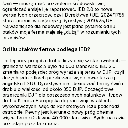
świń — muszą mieć pozwolenie środowiskowe,
ograniczać emisje i je raportować. IED 2.0 to nowa
wersja tych przepisów, czyli Dyrektywa (UE) 2024/1785,
która zmienia wcześniejszą dyrektywę 2010/75/UE.
Najważniejsze dla hodowcy jest jedno pytanie: od ilu
ptaków moja ferma staje się „dużą" w rozumieniu tych
przepisów.
Od ilu ptaków ferma podlega IED?
Do tej pory próg dla drobiu liczyło się w stanowiskach —
graniczną wartością było 40 000 stanowisk. IED 2.0
zmienia to podejście: próg wyraża się teraz w DJP, czyli
dużych jednostkach przeliczeniowych inwentarza (po
angielsku LSU). Dyrektywa ma obejmować fermy świń i
drobiu o wielkości od około 350 DJP. Szczegółowe
przeliczniki DJP dla poszczególnych gatunków i typów
drobiu Komisja Europejska dopracowuje w aktach
wykonawczych, więc do konkretnych liczb podchodź
ostrożnie. Pewny jest kierunek: nowy próg obejmie
więcej ferm niż dawne 40 000 stanowisk. Bydło na razie
pozostaje poza tą zmianą.