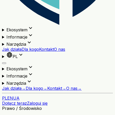
expand_more
Ekosystem
expand_more
Informacje
expand_more
Narzędzia
Jak działa
Dla kogo
Kontakt
O nas
language
expand_more
PL
expand_more
Ekosystem
expand_more
Informacje
expand_more
Narzędzia
Jak działa
→
Dla kogo
→
Kontakt
→
O nas
→
PL
EN
UA
Dołącz teraz
Zaloguj się
Prawo / Środowisko