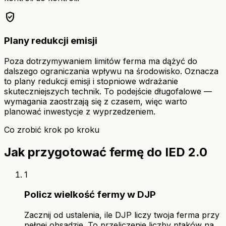
verified_user
Plany redukcji emisji
Poza dotrzymywaniem limitów ferma ma dążyć do
dalszego ograniczania wpływu na środowisko. Oznacza
to plany redukcji emisji i stopniowe wdrażanie
skuteczniejszych technik. To podejście długofalowe —
wymagania zaostrzają się z czasem, więc warto
planować inwestycje z wyprzedzeniem.
Co zrobić krok po kroku
Jak przygotować fermę do IED 2.0
1
Policz wielkość fermy w DJP
Zacznij od ustalenia, ile DJP liczy twoja ferma przy
pełnej obsadzie. To przeliczenie liczby ptaków na