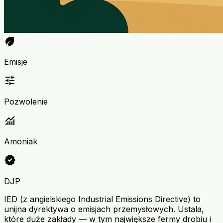
eco
Emisje
tune
Pozwolenie
monitoring
Amoniak
verified
DJP
IED (z angielskiego Industrial Emissions Directive) to
unijna dyrektywa o emisjach przemysłowych. Ustala,
które duże zakłady — w tym największe fermy drobiu i