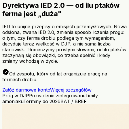
Dyrektywa IED 2.0 — od ilu ptaków
ferma jest „duża"
IED to unijne przepisy o emisjach przemysłowych. Nowa
odsłona, zwana IED 2.0, zmienia sposób liczenia progu:
o tym, czy ferma drobiu podlega tym wymaganiom,
decyduje teraz wielkość w DJP, a nie sama liczba
stanowisk. Tłumaczymy prostymi słowami, od ilu ptaków
zaczynają się obowiązki, co trzeba spełnić i kiedy
zmiany wchodzą w życie.
verified
Od zespołu, który od lat organizuje pracę na
fermach drobiu.
Załóż darmowe konto
Więcej szczegółów
Próg w DJP
Pozwolenie zintegrowane
Limity
amoniaku
Terminy do 2026
BAT / BREF