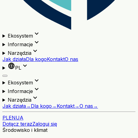
expand_more
Ekosystem
expand_more
Informacje
expand_more
Narzędzia
Jak działa
Dla kogo
Kontakt
O nas
language
expand_more
PL
expand_more
Ekosystem
expand_more
Informacje
expand_more
Narzędzia
Jak działa
→
Dla kogo
→
Kontakt
→
O nas
→
PL
EN
UA
Dołącz teraz
Zaloguj się
Środowisko i klimat