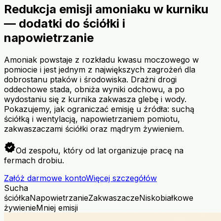
Redukcja emisji amoniaku w kurniku
— dodatki do ściółki i
napowietrzanie
Amoniak powstaje z rozkładu kwasu moczowego w
pomiocie i jest jednym z największych zagrożeń dla
dobrostanu ptaków i środowiska. Drażni drogi
oddechowe stada, obniża wyniki odchowu, a po
wydostaniu się z kurnika zakwasza glebę i wody.
Pokazujemy, jak ograniczać emisję u źródła: suchą
ściółką i wentylacją, napowietrzaniem pomiotu,
zakwaszaczami ściółki oraz mądrym żywieniem.
verified
Od zespołu, który od lat organizuje pracę na
fermach drobiu.
Załóż darmowe konto
Więcej szczegółów
Sucha
ściółka
Napowietrzanie
Zakwaszacze
Niskobiałkowe
żywienie
Mniej emisji