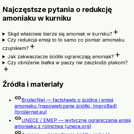
Najczęstsze pytania o redukcję
amoniaku w kurniku
add
Skąd właściwie bierze się amoniak w kurniku?
Czy redukcja emisji to to samo co pomiar amoniaku
add
czujnikiem?
add
Jak zakwaszacze ściółki ograniczają amoniak?
Czy obniżenie białka w paszy nie zaszkodzi ptakom?
add
Źródła i materiały
link
BroilerNet — factsheets o ściółce i emisji
amoniaku (napowietrzanie ściółki, ImproBed)
(broilernet.eu)
link
UNECE / EMEP — wytyczne ograniczania emisji
amoniaku z rolnictwa (unece.org)
link