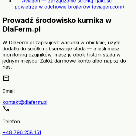
Aviagen — zarządzanie ściółką i jakość
powietrza w odchowie brojlerów (aviagen.com)
Prowadź środowisko kurnika w
DlaFerm.pl
W DlaFerm.pl zapisujesz warunki w obiekcie, użyte
dodatki do ściółki i obserwacje stada — a jeśli masz
monitoring czujników, masz je obok historii stada w
jednym miejscu. Załóż darmowe konto albo napisz do
nas.
mail
Email
kontakt@dlaferm.pl
call
Telefon
+48 796 258 151