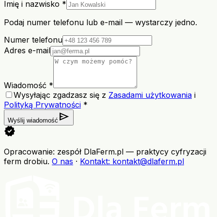
Imię i nazwisko *
Podaj numer telefonu lub e-mail — wystarczy jedno.
Numer telefonu
Adres e-mail
Wiadomość *
Wysyłając zgadzasz się z
Zasadami użytkowania
i
Polityką Prywatności
*
send
Wyślij wiadomość
verified
Opracowanie: zespół DlaFerm.pl
—
praktycy cyfryzacji
ferm drobiu
.
O nas
·
Kontakt
: kontakt@dlaferm.pl