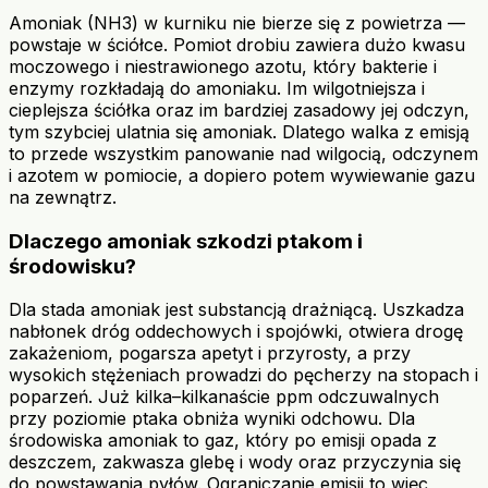
Amoniak (NH3) w kurniku nie bierze się z powietrza —
powstaje w ściółce. Pomiot drobiu zawiera dużo kwasu
moczowego i niestrawionego azotu, który bakterie i
enzymy rozkładają do amoniaku. Im wilgotniejsza i
cieplejsza ściółka oraz im bardziej zasadowy jej odczyn,
tym szybciej ulatnia się amoniak. Dlatego walka z emisją
to przede wszystkim panowanie nad wilgocią, odczynem
i azotem w pomiocie, a dopiero potem wywiewanie gazu
na zewnątrz.
Dlaczego amoniak szkodzi ptakom i
środowisku?
Dla stada amoniak jest substancją drażniącą. Uszkadza
nabłonek dróg oddechowych i spojówki, otwiera drogę
zakażeniom, pogarsza apetyt i przyrosty, a przy
wysokich stężeniach prowadzi do pęcherzy na stopach i
poparzeń. Już kilka–kilkanaście ppm odczuwalnych
przy poziomie ptaka obniża wyniki odchowu. Dla
środowiska amoniak to gaz, który po emisji opada z
deszczem, zakwasza glebę i wody oraz przyczynia się
do powstawania pyłów. Ograniczanie emisji to więc