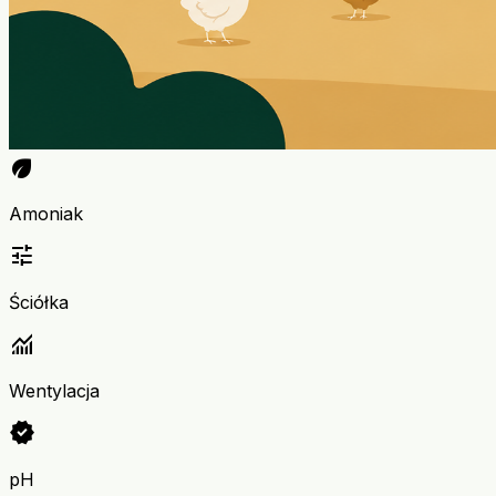
eco
Amoniak
tune
Ściółka
monitoring
Wentylacja
verified
pH