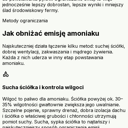
jednocześnie lepszy dobrostan, lepsze wyniki i mniejszy
ślad środowiskowy fermy.
Metody ograniczania
Jak obniżać emisję amoniaku
Najskuteczniej działa łączenie kilku metod: suchej ściółki,
dobrej wentylacji, zakwaszania i mądrego żywienia.
Każda z nich uderza w inny etap powstawania
amoniaku.
category
Sucha ściółka i kontrola wilgoci
Wilgoć to paliwo dla amoniaku. Ściółka powyżej ok. 30–
35% wilgotności gwałtownie zwiększa jego uwalnianie.
Szczelne pojenie, sprawny drenaż, dobra izolacja dachu
i ściółka o właściwej grubości i chłonności utrzymują
pomiot suchy. Sucha, sypka ściółka to najtańszy i
najskuteczniejszy sposób ograniczenia emisji.