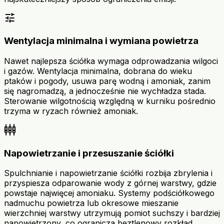
tune
Wentylacja minimalna i wymiana powietrza
Nawet najlepsza ściółka wymaga odprowadzania wilgoci
i gazów. Wentylacja minimalna, dobrana do wieku
ptaków i pogody, usuwa parę wodną i amoniak, zanim
się nagromadzą, a jednocześnie nie wychładza stada.
Sterowanie wilgotnością względną w kurniku pośrednio
trzyma w ryzach również amoniak.
settings_input_component
Napowietrzanie i przesuszanie ściółki
Spulchnianie i napowietrzanie ściółki rozbija zbrylenia i
przyspiesza odparowanie wody z górnej warstwy, gdzie
powstaje najwięcej amoniaku. Systemy podściółkowego
nadmuchu powietrza lub okresowe mieszanie
wierzchniej warstwy utrzymują pomiot suchszy i bardziej
napowietrzony, co ogranicza beztlenowy rozkład