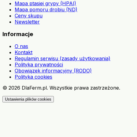
Mapa ptasiej grypy (HPAI)
Mapa pomoru drobiu (ND)
Ceny skupu
Newsletter
Informacje
O nas
Kontakt
Regulamin serwisu (zasady użytkowania)
Polityka prywatności
Obowiązek informacyjny (RODO)
Polityka cookies
©
2026
DlaFerm.pl.
Wszystkie prawa zastrzeżone.
Ustawienia plików cookies