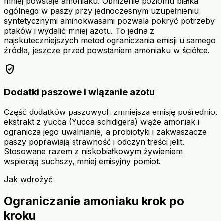
mniej powstaje amoniaku. Obniżenie poziomu białka
ogólnego w paszy przy jednoczesnym uzupełnieniu
syntetycznymi aminokwasami pozwala pokryć potrzeby
ptaków i wydalić mniej azotu. To jedna z
najskuteczniejszych metod ograniczania emisji u samego
źródła, jeszcze przed powstaniem amoniaku w ściółce.
verified_user
Dodatki paszowe i wiązanie azotu
Część dodatków paszowych zmniejsza emisję pośrednio:
ekstrakt z yucca (Yucca schidigera) wiąże amoniak i
ogranicza jego uwalnianie, a probiotyki i zakwaszacze
paszy poprawiają strawność i odczyn treści jelit.
Stosowane razem z niskobiałkowym żywieniem
wspierają suchszy, mniej emisyjny pomiot.
Jak wdrożyć
Ograniczanie amoniaku krok po
kroku