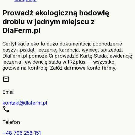
Prowadź ekologiczną hodowlę
drobiu w jednym miejscu z
DlaFerm.pl
Certyfikacja eko to dużo dokumentacji: pochodzenie
paszy i piskląt, leczenie, karencja, wybieg, sprzedaż.
DlaFerm.pl pomoże Ci prowadzić Kartę Stada, ewidencję
leczenia i ewidencję stada w IRZplus — wszystko
gotowe na kontrolę. Załóż darmowe konto fermy.
mail
Email
kontakt@dlaferm.pl
call
Telefon
+48 796 258 151