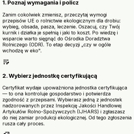
1. Poznaj wymagania i policz
Zanim cokolwiek zmienisz, przeczytaj wymogi
przepisów UE o rolnictwie ekologicznym dla drobiu:
wybieg, obsada, pasza, leczenie. Oszacuj, czy Twój
kurnik i działka je spełnią i jaki to koszt. Po wiedzę i
wsparcie warto sięgnąć do Ośrodka Doradztwa
Rolniczego (ODR). To etap decyzji „czy w ogóle
wchodzę w eko".
app_registration
2. Wybierz jednostkę certyfikującą
Certyfikat wydaje upoważniona jednostka certyfikująca
— to ona kontroluje gospodarstwo i potwierdza
zgodność z przepisami. Wybierasz jedną z jednostek
nadzorowanych przez Inspekcję Jakości Handlowej
Artykułów Rolno-Spożywczych (IJHARS) i zgłaszasz
do niej zamiar produkcji ekologicznej. Od tego zgłoszenia
rusza cały proces.