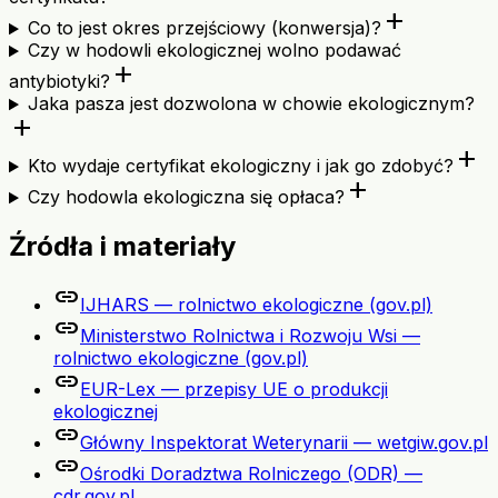
add
Co to jest okres przejściowy (konwersja)?
Czy w hodowli ekologicznej wolno podawać
add
antybiotyki?
Jaka pasza jest dozwolona w chowie ekologicznym?
add
add
Kto wydaje certyfikat ekologiczny i jak go zdobyć?
add
Czy hodowla ekologiczna się opłaca?
Źródła i materiały
link
IJHARS — rolnictwo ekologiczne (gov.pl)
link
Ministerstwo Rolnictwa i Rozwoju Wsi —
rolnictwo ekologiczne (gov.pl)
link
EUR-Lex — przepisy UE o produkcji
ekologicznej
link
Główny Inspektorat Weterynarii — wetgiw.gov.pl
link
Ośrodki Doradztwa Rolniczego (ODR) —
cdr.gov.pl