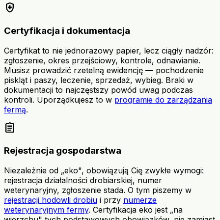
health_and_safety
Certyfikacja i dokumentacja
Certyfikat to nie jednorazowy papier, lecz ciągły nadzór:
zgłoszenie, okres przejściowy, kontrole, odnawianie.
Musisz prowadzić rzetelną ewidencję — pochodzenie
piskląt i paszy, leczenie, sprzedaż, wybieg. Braki w
dokumentacji to najczęstszy powód uwag podczas
kontroli. Uporządkujesz to w
programie do zarządzania
fermą
.
assignment
Rejestracja gospodarstwa
Niezależnie od „eko", obowiązują Cię zwykłe wymogi:
rejestracja działalności drobiarskiej, numer
weterynaryjny, zgłoszenie stada. O tym piszemy w
rejestracji hodowli drobiu
i przy
numerze
weterynaryjnym fermy
. Certyfikacja eko jest „na
wierzchu" tych podstawowych obowiązków, nie zamiast