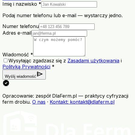
Imię i nazwisko *
Podaj numer telefonu lub e-mail — wystarczy jedno.
Numer telefonu
Adres e-mail
Wiadomość *
Wysyłając zgadzasz się z
Zasadami użytkowania
i
Polityką Prywatności
*
send
Wyślij wiadomość
verified
Opracowanie: zespół DlaFerm.pl
—
praktycy cyfryzacji
ferm drobiu
.
O nas
·
Kontakt
: kontakt@dlaferm.pl