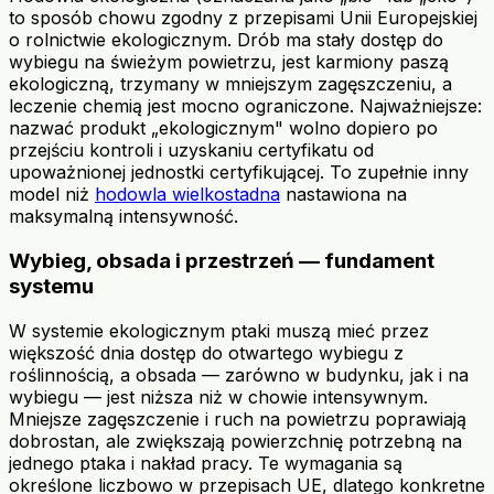
to sposób chowu zgodny z przepisami Unii Europejskiej
o rolnictwie ekologicznym. Drób ma stały dostęp do
wybiegu na świeżym powietrzu, jest karmiony paszą
ekologiczną, trzymany w mniejszym zagęszczeniu, a
leczenie chemią jest mocno ograniczone. Najważniejsze:
nazwać produkt „ekologicznym" wolno dopiero po
przejściu kontroli i uzyskaniu certyfikatu od
upoważnionej jednostki certyfikującej. To zupełnie inny
model niż
hodowla wielkostadna
nastawiona na
maksymalną intensywność.
Wybieg, obsada i przestrzeń — fundament
systemu
W systemie ekologicznym ptaki muszą mieć przez
większość dnia dostęp do otwartego wybiegu z
roślinnością, a obsada — zarówno w budynku, jak i na
wybiegu — jest niższa niż w chowie intensywnym.
Mniejsze zagęszczenie i ruch na powietrzu poprawiają
dobrostan, ale zwiększają powierzchnię potrzebną na
jednego ptaka i nakład pracy. Te wymagania są
określone liczbowo w przepisach UE, dlatego konkretne