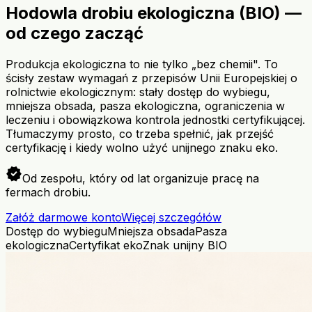
Hodowla drobiu ekologiczna (BIO) —
od czego zacząć
Produkcja ekologiczna to nie tylko „bez chemii". To
ścisły zestaw wymagań z przepisów Unii Europejskiej o
rolnictwie ekologicznym: stały dostęp do wybiegu,
mniejsza obsada, pasza ekologiczna, ograniczenia w
leczeniu i obowiązkowa kontrola jednostki certyfikującej.
Tłumaczymy prosto, co trzeba spełnić, jak przejść
certyfikację i kiedy wolno użyć unijnego znaku eko.
verified
Od zespołu, który od lat organizuje pracę na
fermach drobiu.
Załóż darmowe konto
Więcej szczegółów
Dostęp do wybiegu
Mniejsza obsada
Pasza
ekologiczna
Certyfikat eko
Znak unijny BIO