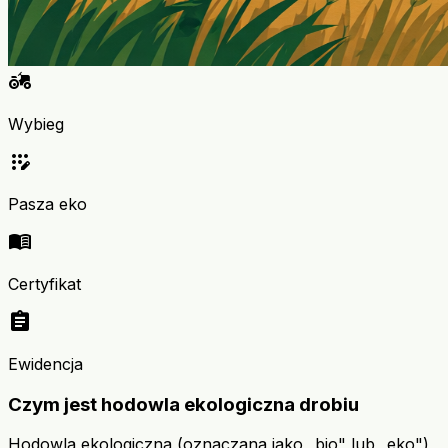
agriculture
Wybieg
app_registration
Pasza eko
menu_book
Certyfikat
assignment
Ewidencja
Czym jest hodowla ekologiczna drobiu
Hodowla ekologiczna (oznaczana jako „bio" lub „eko")