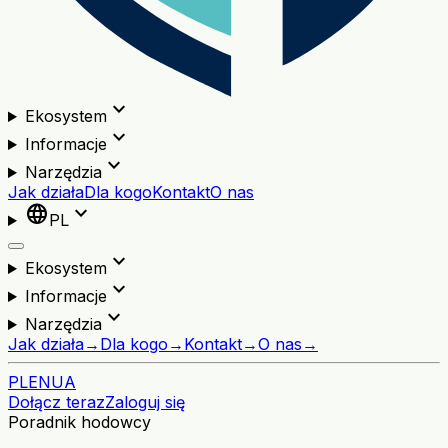
expand_more
Ekosystem
expand_more
Informacje
expand_more
Narzędzia
Jak działa
Dla kogo
Kontakt
O nas
language
expand_more
PL
expand_more
Ekosystem
expand_more
Informacje
expand_more
Narzędzia
Jak działa
→
Dla kogo
→
Kontakt
→
O nas
→
PL
EN
UA
Dołącz teraz
Zaloguj się
Poradnik hodowcy