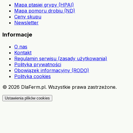
Mapa ptasiej grypy (HPAI)
Mapa pomoru drobiu (ND)
Ceny skupu
Newsletter
Informacje
O nas
Kontakt
Regulamin serwisu (zasady użytkowania)
Polityka prywatności
Obowiązek informacyjny (RODO)
Polityka cookies
©
2026
DlaFerm.pl.
Wszystkie prawa zastrzeżone.
Ustawienia plików cookies