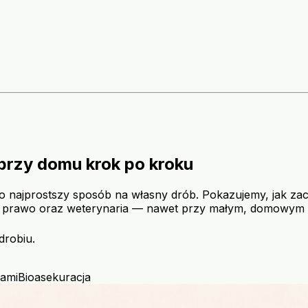
rzy domu krok po kroku
 to najprostszy sposób na własny drób. Pokazujemy, jak zac
ie prawo oraz weterynaria — nawet przy małym, domowym s
drobiu.
dami
Bioasekuracja