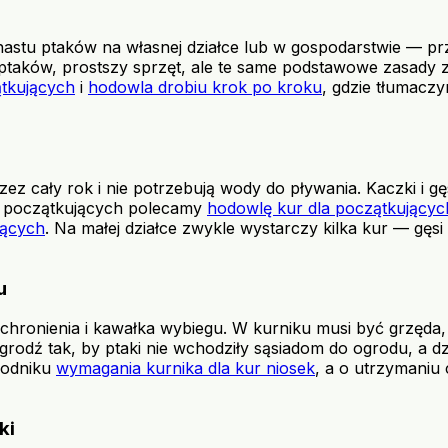
astu ptaków na własnej działce lub w gospodarstwie — prz
 ptaków, prostszy sprzęt, ale te same podstawowe zasady z
ątkujących
i
hodowla drobiu krok po kroku
, gdzie tłumacz
ez cały rok i nie potrzebują wody do pływania. Kaczki i gęsi
la początkujących polecamy
hodowlę kur dla początkującyc
jących
. Na małej działce zwykle wystarczy kilka kur — gęsi i
u
hronienia i kawałka wybiegu. W kurniku musi być grzęda, 
ogrodź tak, by ptaki nie wchodziły sąsiadom do ogrodu, a d
wodniku
wymagania kurnika dla kur niosek
, a o utrzymaniu
ki