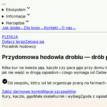
expand_more
Ekosystem
expand_more
Informacje
expand_more
Narzędzia
Jak działa
→
Dla kogo
→
Kontakt
→
O nas
→
PL
EN
UA
Dołącz teraz
Zaloguj się
Poradnik hodowcy
Przydomowa hodowla drobiu — drób p
Kilka kur na świeże jaja, kaczki czy para gęsi przy domu
jak nie wejść w drogę sąsiadom i czego wymaga od Cieb
verified
Od zespołu, który od lat organizuje pracę na fermach 
Załóż darmowe konto
Więcej szczegółów
Kury, kaczki, gęsi
Mała skala
Kurnik i wybieg
Zgoda z sąsia