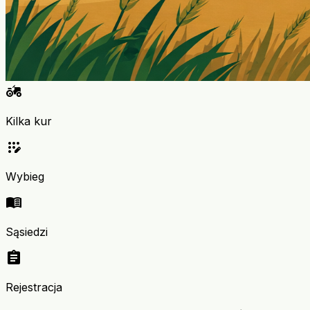
agriculture
Kilka kur
app_registration
Wybieg
menu_book
Sąsiedzi
assignment
Rejestracja