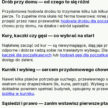
Drób przy domu — od czego to się różni
Przydomowa hodowla drobiu to trzymanie kilku lub kilkun
pierze. To zupełnie inna skala niż ferma towarowa: mniej
przejść przez nasz przewodnik
hodowla drobiu dla pocz
chowu przy domu, na działce i wśród sąsiadów.
Kury, kaczki czy gęsi — co wybrać na start
Najłatwiej zacząć od kur — są niewymagające, dają jaja prz
odporne i dobrze radzą sobie na trawiastym wybiegu. D
kaczek dla początkujących
lub
hodowli gęsi dla początku
dostęp do zieleni.
Kurnik i wybieg — sercem przydomowego chow
Nawet kilka ptaków potrzebuje suchego, przewiewnego sc
wiatrem oraz drapieżnikami (lis, kuna, jastrząb). Wybieg 
dokładnie powinien spełniać budynek, opisujemy w prze
ściółką w kurniku
.
Sąsiedzi i prawo — zanim wstawisz pierwsze pta