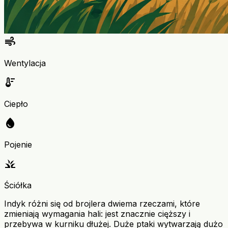
air
Wentylacja
thermostat
Ciepło
water_drop
Pojenie
grass
Ściółka
Indyk różni się od brojlera dwiema rzeczami, które
zmieniają wymagania hali: jest znacznie cięższy i
przebywa w kurniku dłużej. Duże ptaki wytwarzają dużo