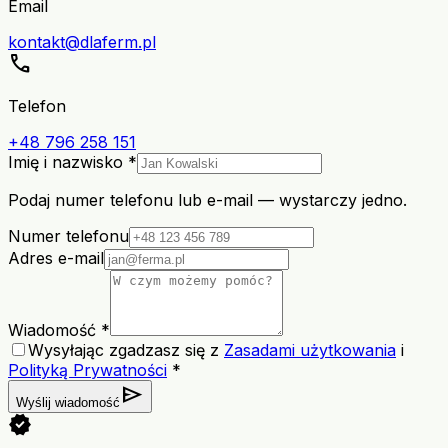
Email
kontakt@dlaferm.pl
call
Telefon
+48 796 258 151
Imię i nazwisko *
Podaj numer telefonu lub e-mail — wystarczy jedno.
Numer telefonu
Adres e-mail
Wiadomość *
Wysyłając zgadzasz się z
Zasadami użytkowania
i
Polityką Prywatności
*
send
Wyślij wiadomość
verified