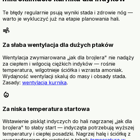
Te błędy regularnie psują wyniki stada i zdrowie nóg —
warto je wykluczyć już na etapie planowania hali.
air
Za słaba wentylacja dla dużych ptaków
Wentylacja zwymiarowana „jak dla brojlera" nie nadąży
za ciepłem i wilgocią ciężkich indyków — rośnie
temperatura, wilgotnieje ściółka i wzrasta amoniak.
Wydajność wentylacji skaluj do masy i obsady stada.
Zasady:
wentylacja kurnika
.
local_fire_department
Za niska temperatura startowa
Wstawienie piskląt indyczych do hali nagrzanej „jak dla
brojlera" to słaby start — indyczęta potrzebują wyższej
temperatury i ciepłej posadzki. Nagrzej halę i ściółkę z