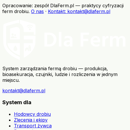
Opracowanie: zespół DlaFerm.pl
—
praktycy cyfryzacji
ferm drobiu
.
O nas
·
Kontakt
: kontakt@dlaferm.pl
System zarządzania fermą drobiu — produkcja,
bioasekuracja, czujniki, ludzie i rozliczenia w jednym
miejscu.
kontakt@dlaferm.pl
System dla
Hodowcy drobiu
Zlecenia i ekipy
Transport żywca