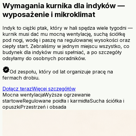
Wymagania kurnika dla indyków —
wyposażenie i mikroklimat
Indyk to ciężki ptak, który w hali spędza wiele tygodni —
kurnik musi dać mu mocną wentylację, suchą ściółkę
pod nogi, wodę i paszę na regulowanej wysokości oraz
ciepły start. Zebraliśmy w jednym miejscu wszystko, co
budynek dla indyków musi spełniać, a po szczegóły
odsyłamy do osobnych poradników.
verified
Od zespołu, który od lat organizuje pracę na
fermach drobiu.
Dołącz teraz
Więcej szczegółów
Mocna wentylacja
Wyższe ogrzewanie
startowe
Regulowane poidła i karmidła
Sucha ściółka i
opuszki
Przestrzeń i obsada