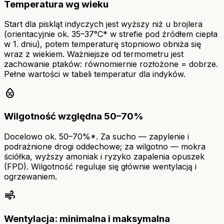
Temperatura wg wieku
Start dla piskląt indyczych jest wyższy niż u brojlera
(orientacyjnie ok. 35–37°C* w strefie pod źródłem ciepła
w 1. dniu), potem temperaturę stopniowo obniża się
wraz z wiekiem. Ważniejsze od termometru jest
zachowanie ptaków: równomiernie rozłożone = dobrze.
Pełne wartości w tabeli temperatur dla indyków.
humidity_percentage
Wilgotność względna 50–70%
Docelowo ok. 50–70%*. Za sucho — zapylenie i
podrażnione drogi oddechowe; za wilgotno — mokra
ściółka, wyższy amoniak i ryzyko zapalenia opuszek
(FPD). Wilgotność reguluje się głównie wentylacją i
ogrzewaniem.
air
Wentylacja: minimalna i maksymalna