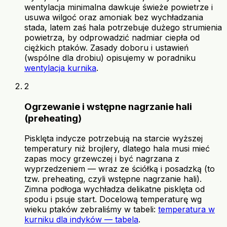
wentylacja minimalna dawkuje świeże powietrze i
usuwa wilgoć oraz amoniak bez wychładzania
stada, latem zaś hala potrzebuje dużego strumienia
powietrza, by odprowadzić nadmiar ciepła od
ciężkich ptaków. Zasady doboru i ustawień
(wspólne dla drobiu) opisujemy w poradniku
wentylacja kurnika
.
2
Ogrzewanie i wstępne nagrzanie hali
(preheating)
Pisklęta indycze potrzebują na starcie wyższej
temperatury niż brojlery, dlatego hala musi mieć
zapas mocy grzewczej i być nagrzana z
wyprzedzeniem — wraz ze ściółką i posadzką (to
tzw. preheating, czyli wstępne nagrzanie hali).
Zimna podłoga wychładza delikatne pisklęta od
spodu i psuje start. Docelową temperaturę wg
wieku ptaków zebraliśmy w tabeli:
temperatura w
kurniku dla indyków — tabela
.