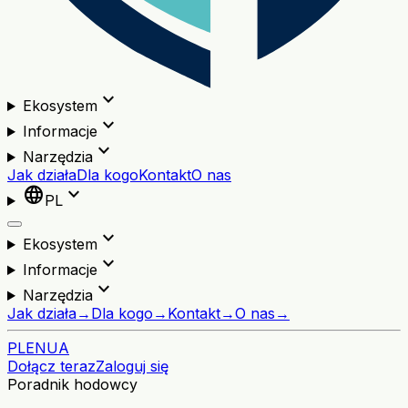
expand_more
Ekosystem
expand_more
Informacje
expand_more
Narzędzia
Jak działa
Dla kogo
Kontakt
O nas
language
expand_more
PL
expand_more
Ekosystem
expand_more
Informacje
expand_more
Narzędzia
Jak działa
→
Dla kogo
→
Kontakt
→
O nas
→
PL
EN
UA
Dołącz teraz
Zaloguj się
Poradnik hodowcy