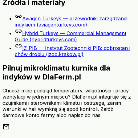
Źródła i materiały
link
Aviagen Turkeys — przewodniki zarządzania
indykiem (aviagenturkeys.com)
link
Hybrid Turkeys — Commercial Management
Guide (hybridturkeys.com)
link
IZ-PIB — Instytut Zootechniki PIB: dobrostan i
chów drobiu (izoo.krakow.pl)
Pilnuj mikroklimatu kurnika dla
indyków w DlaFerm.pl
Chcesz mieć podgląd temperatury, wilgotności i pracy
wentylacji w jednym miejscu? DlaFerm.pl integruje się z
czujnikami i sterownikami klimatu i ostrzega, zanim
warunki w hali wymkną się spod kontroli. Załóż
darmowe konto fermy albo napisz do nas.
mail