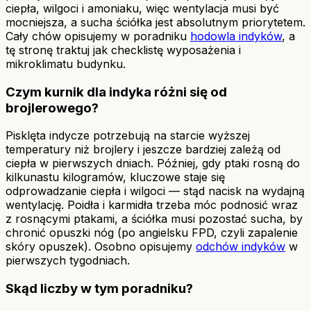
ciepła, wilgoci i amoniaku, więc wentylacja musi być
mocniejsza, a sucha ściółka jest absolutnym priorytetem.
Cały chów opisujemy w poradniku
hodowla indyków
, a
tę stronę traktuj jak checklistę wyposażenia i
mikroklimatu budynku.
Czym kurnik dla indyka różni się od
brojlerowego?
Pisklęta indycze potrzebują na starcie wyższej
temperatury niż brojlery i jeszcze bardziej zależą od
ciepła w pierwszych dniach. Później, gdy ptaki rosną do
kilkunastu kilogramów, kluczowe staje się
odprowadzanie ciepła i wilgoci — stąd nacisk na wydajną
wentylację. Poidła i karmidła trzeba móc podnosić wraz
z rosnącymi ptakami, a ściółka musi pozostać sucha, by
chronić opuszki nóg (po angielsku FPD, czyli zapalenie
skóry opuszek). Osobno opisujemy
odchów indyków
w
pierwszych tygodniach.
Skąd liczby w tym poradniku?