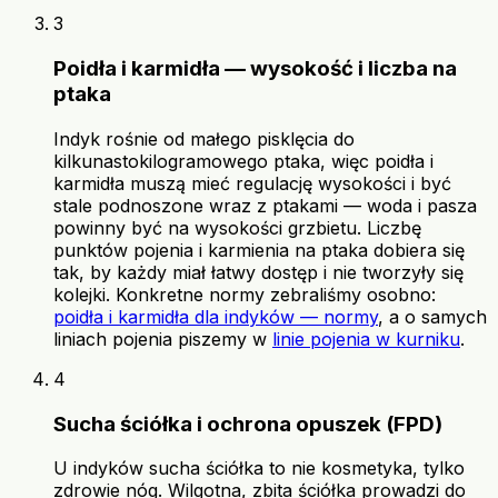
3
Poidła i karmidła — wysokość i liczba na
ptaka
Indyk rośnie od małego pisklęcia do
kilkunastokilogramowego ptaka, więc poidła i
karmidła muszą mieć regulację wysokości i być
stale podnoszone wraz z ptakami — woda i pasza
powinny być na wysokości grzbietu. Liczbę
punktów pojenia i karmienia na ptaka dobiera się
tak, by każdy miał łatwy dostęp i nie tworzyły się
kolejki. Konkretne normy zebraliśmy osobno:
poidła i karmidła dla indyków — normy
, a o samych
liniach pojenia piszemy w
linie pojenia w kurniku
.
4
Sucha ściółka i ochrona opuszek (FPD)
U indyków sucha ściółka to nie kosmetyka, tylko
zdrowie nóg. Wilgotna, zbita ściółka prowadzi do