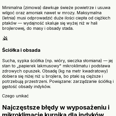
Minimalna (zimowa) dawkuje świeże powietrze i usuwa
wilgoć oraz amoniak nawet w mrozy. Maksymalna
(letnia) musi odprowadzić duże ilości ciepła od ciężkich
ptaków — wydajność skaluje się wyżej niż w hali
brojlerowej, do masy i obsady stada.
grass
Ściółka i obsada
Sucha, sypka ściółka (np. wióry, sieczka słomiana) — jej
stan to „papierek lakmusowy" mikroklimatu i podstawa
zdrowych opuszek. Obsadę (kg na metr kwadratowy)
dobiera się niżej niż u brojlera, bo ptaki są cięższe i
potrzebują przestrzeni. Powiązane: zarządzanie ściółką i
gęstość obsady indyków.
Czego unikać
Najczęstsze błędy w wyposażeniu i
mikroklimacie kurnika dla indyków