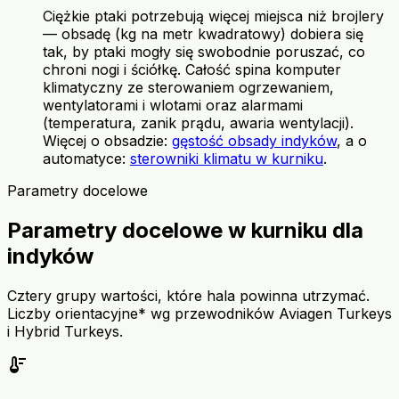
Ciężkie ptaki potrzebują więcej miejsca niż brojlery
— obsadę (kg na metr kwadratowy) dobiera się
tak, by ptaki mogły się swobodnie poruszać, co
chroni nogi i ściółkę. Całość spina komputer
klimatyczny ze sterowaniem ogrzewaniem,
wentylatorami i wlotami oraz alarmami
(temperatura, zanik prądu, awaria wentylacji).
Więcej o obsadzie:
gęstość obsady indyków
, a o
automatyce:
sterowniki klimatu w kurniku
.
Parametry docelowe
Parametry docelowe w kurniku dla
indyków
Cztery grupy wartości, które hala powinna utrzymać.
Liczby orientacyjne* wg przewodników Aviagen Turkeys
i Hybrid Turkeys.
thermostat