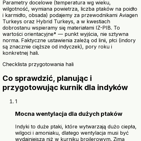
Parametry docelowe (temperatura wg wieku,
wilgotność, wymiana powietrza, liczba ptaków na poidło
i karmidło, obsada) podajemy za przewodnikami Aviagen
Turkeys oraz Hybrid Turkeys, a w kwestiach
dobrostanu wspieramy się materiałami IZ-PIB. To
wartości orientacyjne* — punkt wyjścia, nie sztywna
norma. Faktyczne ustawienia zależą od linii, płci (indory
są znacznie cięższe od indyczek), pory roku i
konkretnej hali.
Checklista przygotowania hali
Co sprawdzić, planując i
przygotowując kurnik dla indyków
1
Mocna wentylacja dla dużych ptaków
Indyki to duże ptaki, które wytwarzają dużo ciepła,
wilgoci i amoniaku, dlatego wentylacja musi być
wydajniejsza niż w kurniku brojlerowym. Zimą