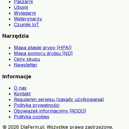
Paszarni
Ubojni
Wylęgarni
Weterynarzy
Czujniki IoT
Narzędzia
Mapa ptasiej grypy (HPAI)
Mapa pomoru drobiu (ND)
Ceny skupu
Newsletter
Informacje
O nas
Kontakt
Regulamin serwisu (zasady użytkowania)
Polityka prywatności
Obowiązek informacyjny (RODO)
Polityka cookies
©
2026
DlaFerm.pl.
Wszystkie prawa zastrzeżone.