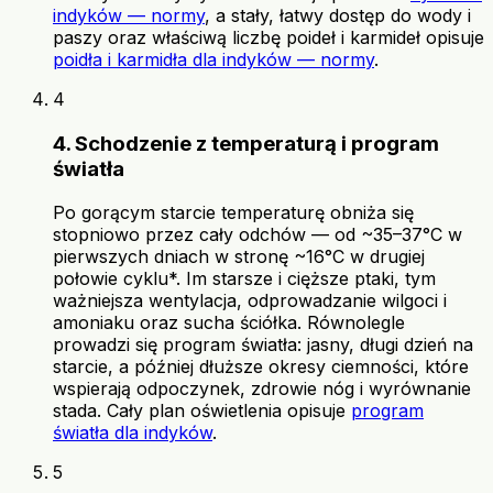
indyków — normy
, a stały, łatwy dostęp do wody i
paszy oraz właściwą liczbę poideł i karmideł opisuje
poidła i karmidła dla indyków — normy
.
4
4. Schodzenie z temperaturą i program
światła
Po gorącym starcie temperaturę obniża się
stopniowo przez cały odchów — od ~35–37°C w
pierwszych dniach w stronę ~16°C w drugiej
połowie cyklu*. Im starsze i cięższe ptaki, tym
ważniejsza wentylacja, odprowadzanie wilgoci i
amoniaku oraz sucha ściółka. Równolegle
prowadzi się program światła: jasny, długi dzień na
starcie, a później dłuższe okresy ciemności, które
wspierają odpoczynek, zdrowie nóg i wyrównanie
stada. Cały plan oświetlenia opisuje
program
światła dla indyków
.
5