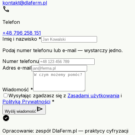
kontakt@dlaferm.pl
call
Telefon
+48 796 258 151
Imię i nazwisko *
Podaj numer telefonu lub e-mail — wystarczy jedno.
Numer telefonu
Adres e-mail
Wiadomość *
Wysyłając zgadzasz się z
Zasadami użytkowania
i
Polityką Prywatności
*
send
Wyślij wiadomość
verified
Opracowanie: zespół DlaFerm.pl
—
praktycy cyfryzacji