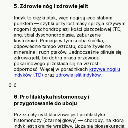
5. Zdrowie nóg i zdrowie jelit
Indyk to ciężki ptak, więc nogi są jego słabym
punktem — szybki przyrost masy sprzyja krzywym
nogom i dyschondroplazji kości piszczelowej (TD,
ang. tibial dyschondroplasia, zaburzenie
kostnienia). Pomaga w tym sucha ściółka,
odpowiednie tempo wzrostu, dobre żywienie
mineralne i ruch ptaków. Jednocześnie pilnuje się
zdrowia jelit, bo dobra praca przewodu
pokarmowego przekłada się na wzrost i
odporność. Więcej w poradnikach
krzywe nogi u
indyków (TD)
oraz
zdrowie jelit indyków
.
6
6. Profilaktyka histomonozy i
przygotowanie do uboju
Przez cały cykl kluczowa jest profilaktyka
histomonozy (czarnej głowy) — choroby, na którą
indyk jest skrajnie wrażliwy. Liczą się bioasekuracja,