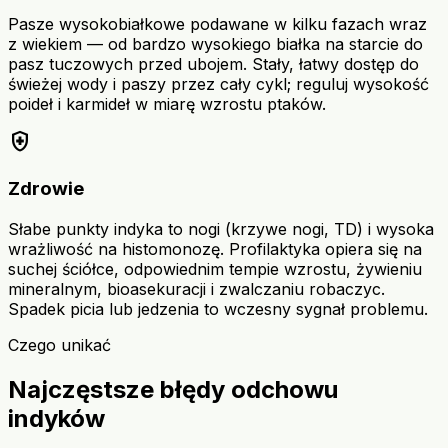
Pasze wysokobiałkowe podawane w kilku fazach wraz
z wiekiem — od bardzo wysokiego białka na starcie do
pasz tuczowych przed ubojem. Stały, łatwy dostęp do
świeżej wody i paszy przez cały cykl; reguluj wysokość
poideł i karmideł w miarę wzrostu ptaków.
health_and_safety
Zdrowie
Słabe punkty indyka to nogi (krzywe nogi, TD) i wysoka
wrażliwość na histomonozę. Profilaktyka opiera się na
suchej ściółce, odpowiednim tempie wzrostu, żywieniu
mineralnym, bioasekuracji i zwalczaniu robaczyc.
Spadek picia lub jedzenia to wczesny sygnał problemu.
Czego unikać
Najczęstsze błędy odchowu
indyków