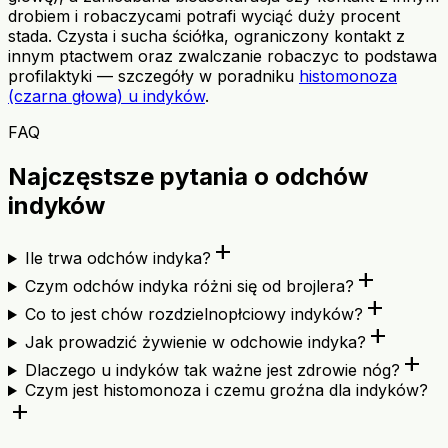
drobiem i robaczycami potrafi wyciąć duży procent
stada. Czysta i sucha ściółka, ograniczony kontakt z
innym ptactwem oraz zwalczanie robaczyc to podstawa
profilaktyki — szczegóły w poradniku
histomonoza
(czarna głowa) u indyków
.
FAQ
Najczęstsze pytania o odchów
indyków
add
Ile trwa odchów indyka?
add
Czym odchów indyka różni się od brojlera?
add
Co to jest chów rozdzielnopłciowy indyków?
add
Jak prowadzić żywienie w odchowie indyka?
add
Dlaczego u indyków tak ważne jest zdrowie nóg?
Czym jest histomonoza i czemu groźna dla indyków?
add