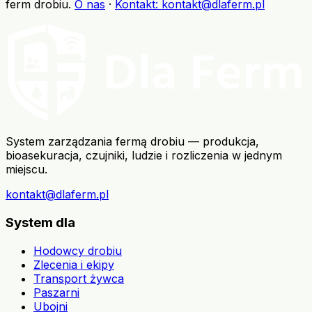
ferm drobiu
.
O nas
·
Kontakt
: kontakt@dlaferm.pl
System zarządzania fermą drobiu — produkcja,
bioasekuracja, czujniki, ludzie i rozliczenia w jednym
miejscu.
kontakt@dlaferm.pl
System dla
Hodowcy drobiu
Zlecenia i ekipy
Transport żywca
Paszarni
Ubojni