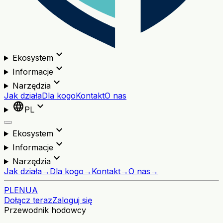
expand_more
Ekosystem
expand_more
Informacje
expand_more
Narzędzia
Jak działa
Dla kogo
Kontakt
O nas
language
expand_more
PL
expand_more
Ekosystem
expand_more
Informacje
expand_more
Narzędzia
Jak działa
→
Dla kogo
→
Kontakt
→
O nas
→
PL
EN
UA
Dołącz teraz
Zaloguj się
Przewodnik hodowcy