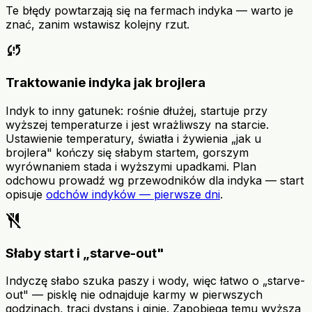
Te błędy powtarzają się na fermach indyka — warto je
znać, zanim wstawisz kolejny rzut.
sync_problem
Traktowanie indyka jak brojlera
Indyk to inny gatunek: rośnie dłużej, startuje przy
wyższej temperaturze i jest wrażliwszy na starcie.
Ustawienie temperatury, światła i żywienia „jak u
brojlera" kończy się słabym startem, gorszym
wyrównaniem stada i wyższymi upadkami. Plan
odchowu prowadź wg przewodników dla indyka — start
opisuje
odchów indyków — pierwsze dni
.
no_meals
Słaby start i „starve-out"
Indyczę słabo szuka paszy i wody, więc łatwo o „starve-
out" — pisklę nie odnajduje karmy w pierwszych
godzinach, traci dystans i ginie. Zapobiega temu wyższa