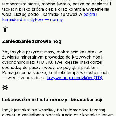
temperatura startu, mocne światło, pasza na papierze i
tackach blisko źródła ciepła oraz kontrola wypełnienia
wola. Liczbę poideł i karmideł sprawdź w
poidła i
karmidła dla indyków — normy
.
accessibility_new
Zaniedbanie zdrowia nóg
Zbyt szybki przyrost masy, mokra ściółka i braki w
żywieniu mineralnym prowadzą do krzywych nóg i
dyschondroplazji (TD). Kulawe, ciężkie ptaki gorzej
dochodzą do paszy i wody, co pogłębia problem.
Pomaga sucha ściółka, kontrola tempa wzrostu i ruch
— więcej w poradniku
krzywe nogi u indyków (TD)
.
coronavirus
Lekceważenie histomonozy i bioasekuracji
Indyk jest skrajnie wrażliwy na histomonozę (czarną
głowę), a zaniedbana bioasekuracja czy kontakt z innym