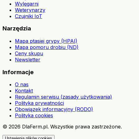
Wylęgarni
Weterynarzy
Czujniki IoT
Narzędzia
Mapa ptasiej grypy (HPAI)
Mapa pomoru drobiu (ND)
Ceny skupu
Newsletter
Informacje
O nas
Kontakt
Regulamin serwisu (zasady użytkowania)
Polityka prywatności
Obowiązek informacyjny (RODO)
Polityka cookies
©
2026
DlaFerm.pl.
Wszystkie prawa zastrzeżone.
Ustawienia plików cookies