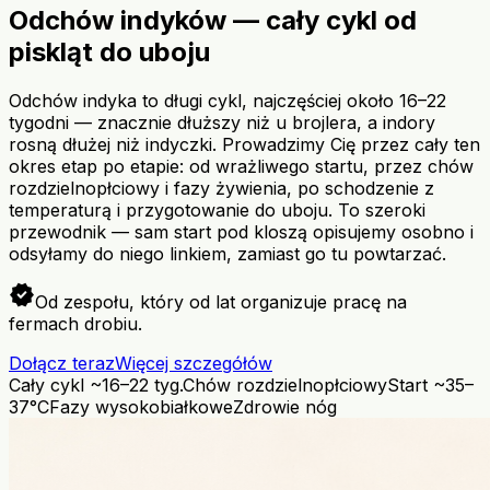
Odchów indyków — cały cykl od
piskląt do uboju
Odchów indyka to długi cykl, najczęściej około 16–22
tygodni — znacznie dłuższy niż u brojlera, a indory
rosną dłużej niż indyczki. Prowadzimy Cię przez cały ten
okres etap po etapie: od wrażliwego startu, przez chów
rozdzielnopłciowy i fazy żywienia, po schodzenie z
temperaturą i przygotowanie do uboju. To szeroki
przewodnik — sam start pod kloszą opisujemy osobno i
odsyłamy do niego linkiem, zamiast go tu powtarzać.
verified
Od zespołu, który od lat organizuje pracę na
fermach drobiu.
Dołącz teraz
Więcej szczegółów
Cały cykl ~16–22 tyg.
Chów rozdzielnopłciowy
Start ~35–
37°C
Fazy wysokobiałkowe
Zdrowie nóg