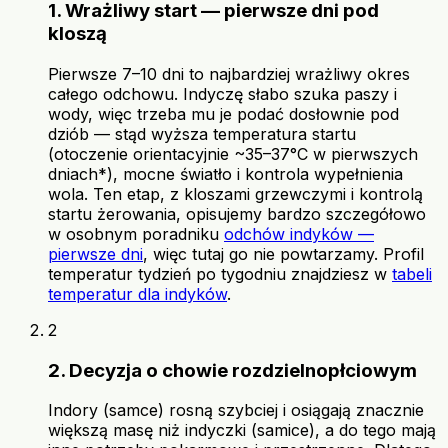
1. Wrażliwy start — pierwsze dni pod
kloszą
Pierwsze 7–10 dni to najbardziej wrażliwy okres
całego odchowu. Indyczę słabo szuka paszy i
wody, więc trzeba mu je podać dosłownie pod
dziób — stąd wyższa temperatura startu
(otoczenie orientacyjnie ~35–37°C w pierwszych
dniach*), mocne światło i kontrola wypełnienia
wola. Ten etap, z kloszami grzewczymi i kontrolą
startu żerowania, opisujemy bardzo szczegółowo
w osobnym poradniku
odchów indyków —
pierwsze dni
, więc tutaj go nie powtarzamy. Profil
temperatur tydzień po tygodniu znajdziesz w
tabeli
temperatur dla indyków
.
2
2. Decyzja o chowie rozdzielnopłciowym
Indory (samce) rosną szybciej i osiągają znacznie
większą masę niż indyczki (samice), a do tego mają