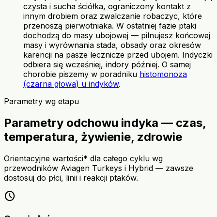
czysta i sucha ściółka, ograniczony kontakt z
innym drobiem oraz zwalczanie robaczyc, które
przenoszą pierwotniaka. W ostatniej fazie ptaki
dochodzą do masy ubojowej — pilnujesz końcowej
masy i wyrównania stada, obsady oraz okresów
karencji na pasze lecznicze przed ubojem. Indyczki
odbiera się wcześniej, indory później. O samej
chorobie piszemy w poradniku
histomonoza
(czarna głowa) u indyków
.
Parametry wg etapu
Parametry odchowu indyka — czas,
temperatura, żywienie, zdrowie
Orientacyjne wartości* dla całego cyklu wg
przewodników Aviagen Turkeys i Hybrid — zawsze
dostosuj do płci, linii i reakcji ptaków.
schedule