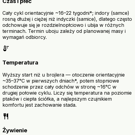
Czas i płeć
Cały cykl orientacyjnie ~16–22 tygodni*; indory (samce)
rosną dłużej i ciężej niż indyczki (samice), dlatego często
odchowuje się je rozdzielnopłciowo i ubija w różnych
terminach. Termin uboju zależy od planowanej masy i
wymagań odbiorcy.
thermostat
Temperatura
Wyższy start niż u brojlera — otoczenie orientacyjnie
~35–37°C w pierwszych dniach*, potem stopniowe
schodzenie przez cały odchów w stronę ~16°C w
drugiej połowie cyklu. Liczy się temperatura na poziomie
ptaków i ciepła ściółka, a najlepszym czujnikiem
komfortu jest zachowanie stada.
restaurant
Żywienie