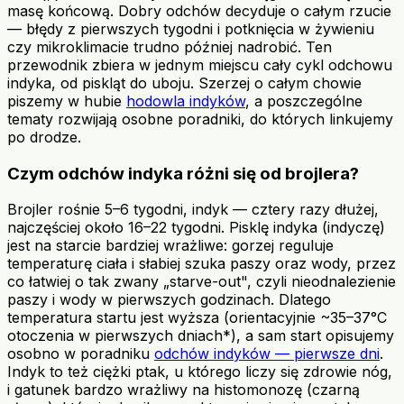
masę końcową. Dobry odchów decyduje o całym rzucie
— błędy z pierwszych tygodni i potknięcia w żywieniu
czy mikroklimacie trudno później nadrobić. Ten
przewodnik zbiera w jednym miejscu cały cykl odchowu
indyka, od piskląt do uboju. Szerzej o całym chowie
piszemy w hubie
hodowla indyków
, a poszczególne
tematy rozwijają osobne poradniki, do których linkujemy
po drodze.
Czym odchów indyka różni się od brojlera?
Brojler rośnie 5–6 tygodni, indyk — cztery razy dłużej,
najczęściej około 16–22 tygodni. Pisklę indyka (indyczę)
jest na starcie bardziej wrażliwe: gorzej reguluje
temperaturę ciała i słabiej szuka paszy oraz wody, przez
co łatwiej o tak zwany „starve-out", czyli nieodnalezienie
paszy i wody w pierwszych godzinach. Dlatego
temperatura startu jest wyższa (orientacyjnie ~35–37°C
otoczenia w pierwszych dniach*), a sam start opisujemy
osobno w poradniku
odchów indyków — pierwsze dni
.
Indyk to też ciężki ptak, u którego liczy się zdrowie nóg,
i gatunek bardzo wrażliwy na histomonozę (czarną