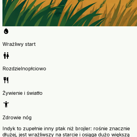
egg
Wrażliwy start
wc
Rozdzielnopłciowo
restaurant
Żywienie i światło
accessibility_new
Zdrowie nóg
Indyk to zupełnie inny ptak niż brojler: rośnie znacznie
dłużej, jest wrażliwszy na starcie i osiąga dużo większą