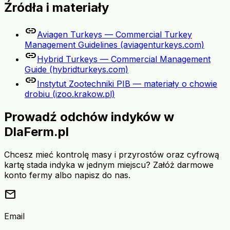
Źródła i materiały
link
Aviagen Turkeys — Commercial Turkey
Management Guidelines (aviagenturkeys.com)
link
Hybrid Turkeys — Commercial Management
Guide (hybridturkeys.com)
link
Instytut Zootechniki PIB — materiały o chowie
drobiu (izoo.krakow.pl)
Prowadź odchów indyków w
DlaFerm.pl
Chcesz mieć kontrolę masy i przyrostów oraz cyfrową
kartę stada indyka w jednym miejscu? Załóż darmowe
konto fermy albo napisz do nas.
mail
Email