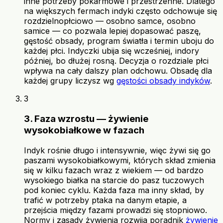
inne potrzeby pokarmowe i przestrzenne. Dlatego
na większych fermach indyki często odchowuje się
rozdzielnopłciowo — osobno samce, osobno
samice — co pozwala lepiej dopasować paszę,
gęstość obsady, program światła i termin uboju do
każdej płci. Indyczki ubija się wcześniej, indory
później, bo dłużej rosną. Decyzja o rozdziale płci
wpływa na cały dalszy plan odchowu. Obsadę dla
każdej grupy liczysz wg
gęstości obsady indyków
.
3
3. Faza wzrostu — żywienie
wysokobiałkowe w fazach
Indyk rośnie długo i intensywnie, więc żywi się go
paszami wysokobiałkowymi, których skład zmienia
się w kilku fazach wraz z wiekiem — od bardzo
wysokiego białka na starcie do pasz tuczowych
pod koniec cyklu. Każda faza ma inny skład, by
trafić w potrzeby ptaka na danym etapie, a
przejścia między fazami prowadzi się stopniowo.
Normy i zasady żywienia rozwija poradnik
żywienie