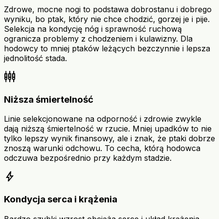
Zdrowe, mocne nogi to podstawa dobrostanu i dobrego
wyniku, bo ptak, który nie chce chodzić, gorzej je i pije.
Selekcja na kondycję nóg i sprawność ruchową
ogranicza problemy z chodzeniem i kulawizny. Dla
hodowcy to mniej ptaków leżących bezczynnie i lepsza
jednolitość stada.
settings_input_component
Niższa śmiertelność
Linie selekcjonowane na odporność i zdrowie zwykle
dają niższą śmiertelność w rzucie. Mniej upadków to nie
tylko lepszy wynik finansowy, ale i znak, że ptaki dobrze
znoszą warunki odchowu. To cecha, którą hodowca
odczuwa bezpośrednio przy każdym stadzie.
bolt
Kondycja serca i krążenia
Bardzo szybki wzrost obciąża serce i układ krążenia,