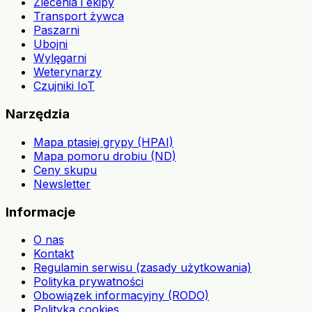
Zlecenia i ekipy
Transport żywca
Paszarni
Ubojni
Wylęgarni
Weterynarzy
Czujniki IoT
Narzędzia
Mapa ptasiej grypy (HPAI)
Mapa pomoru drobiu (ND)
Ceny skupu
Newsletter
Informacje
O nas
Kontakt
Regulamin serwisu (zasady użytkowania)
Polityka prywatności
Obowiązek informacyjny (RODO)
Polityka cookies