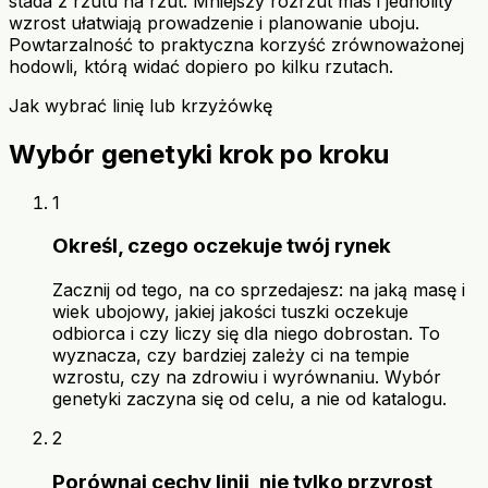
stada z rzutu na rzut. Mniejszy rozrzut mas i jednolity
wzrost ułatwiają prowadzenie i planowanie uboju.
Powtarzalność to praktyczna korzyść zrównoważonej
hodowli, którą widać dopiero po kilku rzutach.
Jak wybrać linię lub krzyżówkę
Wybór genetyki krok po kroku
1
Określ, czego oczekuje twój rynek
Zacznij od tego, na co sprzedajesz: na jaką masę i
wiek ubojowy, jakiej jakości tuszki oczekuje
odbiorca i czy liczy się dla niego dobrostan. To
wyznacza, czy bardziej zależy ci na tempie
wzrostu, czy na zdrowiu i wyrównaniu. Wybór
genetyki zaczyna się od celu, a nie od katalogu.
2
Porównaj cechy linii, nie tylko przyrost