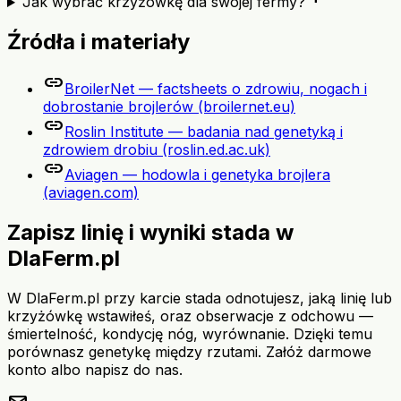
Jak wybrać krzyżówkę dla swojej fermy?
Źródła i materiały
link
BroilerNet — factsheets o zdrowiu, nogach i
dobrostanie brojlerów (broilernet.eu)
link
Roslin Institute — badania nad genetyką i
zdrowiem drobiu (roslin.ed.ac.uk)
link
Aviagen — hodowla i genetyka brojlera
(aviagen.com)
Zapisz linię i wyniki stada w
DlaFerm.pl
W DlaFerm.pl przy karcie stada odnotujesz, jaką linię lub
krzyżówkę wstawiłeś, oraz obserwacje z odchowu —
śmiertelność, kondycję nóg, wyrównanie. Dzięki temu
porównasz genetykę między rzutami. Załóż darmowe
konto albo napisz do nas.