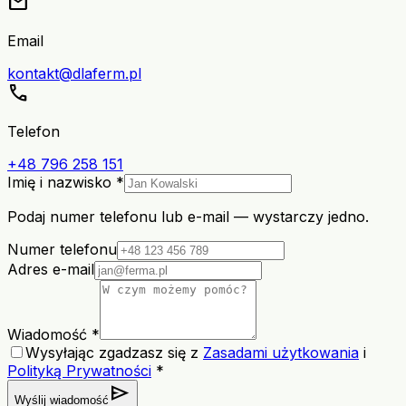
mail
Email
kontakt@dlaferm.pl
call
Telefon
+48 796 258 151
Imię i nazwisko *
Podaj numer telefonu lub e-mail — wystarczy jedno.
Numer telefonu
Adres e-mail
Wiadomość *
Wysyłając zgadzasz się z
Zasadami użytkowania
i
Polityką Prywatności
*
send
Wyślij wiadomość