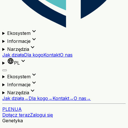
expand_more
Ekosystem
expand_more
Informacje
expand_more
Narzędzia
Jak działa
Dla kogo
Kontakt
O nas
language
expand_more
PL
expand_more
Ekosystem
expand_more
Informacje
expand_more
Narzędzia
Jak działa
→
Dla kogo
→
Kontakt
→
O nas
→
PL
EN
UA
Dołącz teraz
Zaloguj się
Genetyka