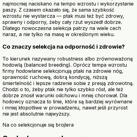
najmocniej naciskano na tempo wzrostu i wykorzystanie
paszy. Z czasem okazało się, że sama szybkość
wzrostu nie wystarcza — ptak musi też być zdrowy,
sprawny i odporny, żeby cały rzut wyszedł dobrze.
Dlatego nowoczesna selekcja patrzy na wiele cech
naraz, a nie tylko na masę w określonym wieku.
Co znaczy selekcja na odporność i zdrowie?
To kierunek nazywany robustness albo zrównoważoną
hodowlą (balanced breeding). Oprócz tempa wzrostu
firmy hodowlane selekcjonują ptaki na zdrowie nóg,
sprawność ruchową, dobrą kondycję, niższą
śmiertelność i lepsze radzenie sobie z presją zdrowotną.
Chodzi o to, żeby ptak nie tylko szybko rósł, ale też
dobrze znosił warunki odchowu i mniej chorował. Dla
hodowcy oznacza to linie, które są bardziej wyrównane
i mniej kłopotliwe w prowadzeniu, nawet jeśli przyrost
nie jest absolutnie najwyższy.
Na co selekcjonuje się brojlera