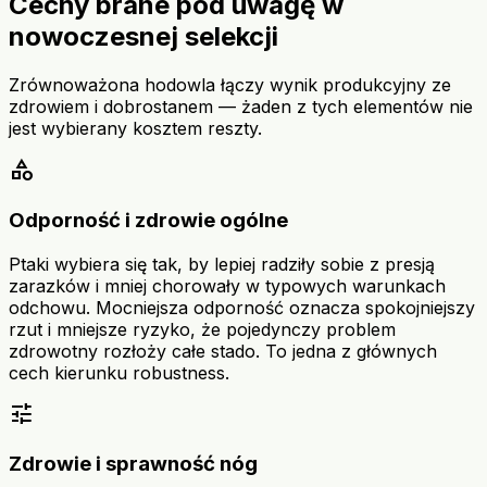
Cechy brane pod uwagę w
nowoczesnej selekcji
Zrównoważona hodowla łączy wynik produkcyjny ze
zdrowiem i dobrostanem — żaden z tych elementów nie
jest wybierany kosztem reszty.
category
Odporność i zdrowie ogólne
Ptaki wybiera się tak, by lepiej radziły sobie z presją
zarazków i mniej chorowały w typowych warunkach
odchowu. Mocniejsza odporność oznacza spokojniejszy
rzut i mniejsze ryzyko, że pojedynczy problem
zdrowotny rozłoży całe stado. To jedna z głównych
cech kierunku robustness.
tune
Zdrowie i sprawność nóg