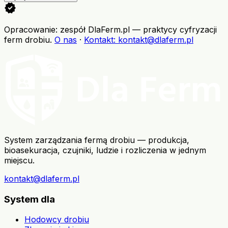
verified
Opracowanie: zespół DlaFerm.pl
—
praktycy cyfryzacji
ferm drobiu
.
O nas
·
Kontakt
: kontakt@dlaferm.pl
System zarządzania fermą drobiu — produkcja,
bioasekuracja, czujniki, ludzie i rozliczenia w jednym
miejscu.
kontakt@dlaferm.pl
System dla
Hodowcy drobiu