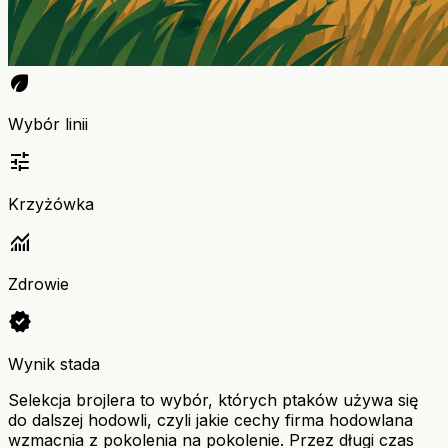
eco
Wybór linii
tune
Krzyżówka
monitoring
Zdrowie
verified
Wynik stada
Selekcja brojlera to wybór, których ptaków używa się
do dalszej hodowli, czyli jakie cechy firma hodowlana
wzmacnia z pokolenia na pokolenie. Przez długi czas