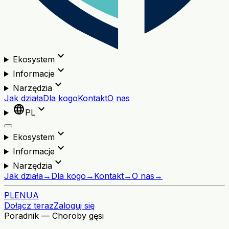
expand_more
Ekosystem
expand_more
Informacje
expand_more
Narzędzia
Jak działa
Dla kogo
Kontakt
O nas
language
expand_more
PL
expand_more
Ekosystem
expand_more
Informacje
expand_more
Narzędzia
Jak działa
→
Dla kogo
→
Kontakt
→
O nas
→
PL
EN
UA
Dołącz teraz
Zaloguj się
Poradnik — Choroby gęsi