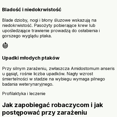
Bladość i niedokrwistość
Blade dzioby, nogi i błony śluzowe wskazują na
niedokrwistość. Pasożyty pobierające krew lub
upośledzające trawienie prowadzą do osłabienia i
gorszego wyglądu ptaka.
crisis_alert
Upadki młodych ptaków
Przy silnym zarażeniu, zwłaszcza Amidostomum anseris
u gąsiąt, rośnie liczba upadków. Nagły wzrost
śmiertelności w stadzie na wybiegu wymaga pilnego
badania weterynaryjnego.
Profilaktyka i leczenie
Jak zapobiegać robaczycom i jak
postępować przy zarażeniu