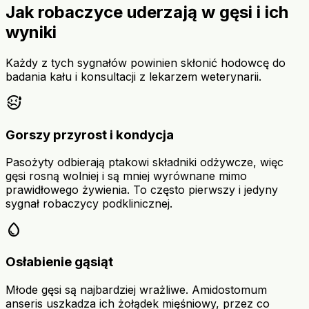
Jak robaczyce uderzają w gęsi i ich
wyniki
Każdy z tych sygnałów powinien skłonić hodowcę do
badania kału i konsultacji z lekarzem weterynarii.
sick
Gorszy przyrost i kondycja
Pasożyty odbierają ptakowi składniki odżywcze, więc
gęsi rosną wolniej i są mniej wyrównane mimo
prawidłowego żywienia. To często pierwszy i jedyny
sygnał robaczycy podklinicznej.
water_drop
Osłabienie gąsiąt
Młode gęsi są najbardziej wrażliwe. Amidostomum
anseris uszkadza ich żołądek mięśniowy, przez co