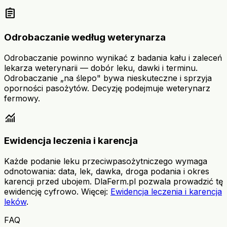
assignment
Odrobaczanie według weterynarza
Odrobaczanie powinno wynikać z badania kału i zaleceń
lekarza weterynarii — dobór leku, dawki i terminu.
Odrobaczanie „na ślepo" bywa nieskuteczne i sprzyja
oporności pasożytów. Decyzję podejmuje weterynarz
fermowy.
monitoring
Ewidencja leczenia i karencja
Każde podanie leku przeciwpasożytniczego wymaga
odnotowania: data, lek, dawka, droga podania i okres
karencji przed ubojem. DlaFerm.pl pozwala prowadzić tę
ewidencję cyfrowo. Więcej:
Ewidencja leczenia i karencja
leków
.
FAQ