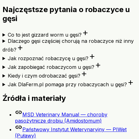
Najczęstsze pytania o robaczyce u
gęsi
add
Co to jest gizzard worm u gęsi?
Dlaczego gęsi częściej chorują na robaczyce niż inny
add
drób?
add
Jak rozpoznać robaczycę u gęsi?
add
Jak zapobiegać robaczycom u gęsi?
add
Kiedy i czym odrobaczać gęsi?
add
Jak DlaFerm.pl pomaga przy robaczycach u gęsi?
Źródła i materiały
link
MSD Veterinary Manual — choroby
pasożytnicze drobiu (Amidostomum)
link
Państwowy Instytut Weterynaryjny — PIWet
(Puławy)