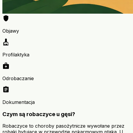
shield
Objawy
cleaning_services
Profilaktyka
medical_services
Odrobaczanie
assignment
Dokumentacja
Czym są robaczyce u gęsi?
Robaczyce to choroby pasożytnicze wywołane przez
robaki bytujące w przewodzie pokarmowym ptaka. U