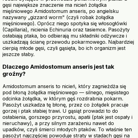
gęsi największe znaczenie ma nicień żołądka
mięśniowego Amidostomum anseris, po angielsku
nazywany „gizzard worm" (czyli robak żołądka
mięśniowego). Oprócz niego spotyka się włosogłówki
(Capillaria), nicienia Echinuria oraz tasiemce. Pasożyty
osłabiają ptaka, bo odbierają mu składniki odżywcze i
uszkadzają ścianę przewodu pokarmowego. Najbardziej
cierpią młode gęsi, czyli gąsięta, bo ich organizm jest
jeszcze słaby.
Dlaczego Amidostomum anseris jest tak
groźny?
Amidostomum anseris to nicień, który zagnieżdża się
pod błoną żołądka mięśniowego — silnego, mięsistego
odcinka żołądka, w którym gęś rozdrabnia pokarm.
Pasożyt uszkadza tę błonę, przez co żołądek pracuje
gorzej i ptak słabiej trawi. U gąsiąt prowadzi to do
osłabienia, gorszego przyrostu, apatii (ptak jest ospały i
nieruchawy), a przy silnym zarażeniu nawet do
upadków, czyli śmierci młodych ptaków. To właśnie ten
pasożyt najczęściej powoduje straty w stadach gęsi na