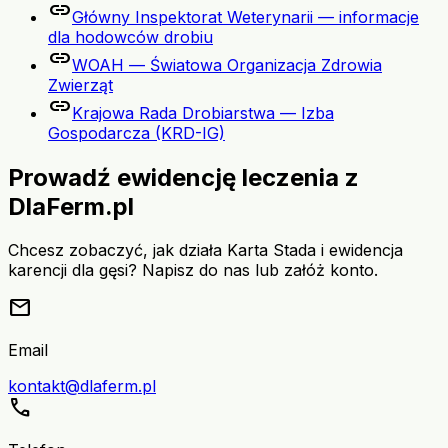
link
Główny Inspektorat Weterynarii — informacje
dla hodowców drobiu
link
WOAH — Światowa Organizacja Zdrowia
Zwierząt
link
Krajowa Rada Drobiarstwa — Izba
Gospodarcza (KRD-IG)
Prowadź ewidencję leczenia z
DlaFerm.pl
Chcesz zobaczyć, jak działa Karta Stada i ewidencja
karencji dla gęsi? Napisz do nas lub załóż konto.
mail
Email
kontakt@dlaferm.pl
call