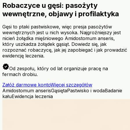
Robaczyce u gęsi: pasożyty
wewnętrzne, objawy i profilaktyka
Gęsi to ptaki pastwiskowe, więc presja pasożytów
wewnętrznych jest u nich wysoka. Najgroźniejszy jest
nicień żołądka mięśniowego Amidostomum anseris,
który uszkadza żołądek gąsiąt. Dowiedz się, jak
rozpoznać robaczycę, jak jej zapobiegać i jak prowadzić
ewidencję leczenia.
verified
Od zespołu, który od lat organizuje pracę na
fermach drobiu.
Załóż darmowe konto
Więcej szczegółów
Amidostomum anseris
Gąsięta
Pastwisko i woda
Badanie
kału
Ewidencja leczenia