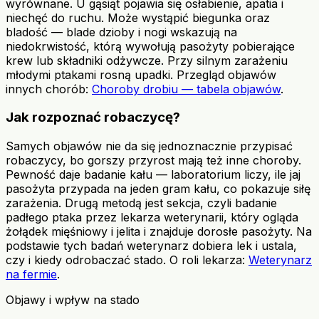
wyrównane. U gąsiąt pojawia się osłabienie, apatia i
niechęć do ruchu. Może wystąpić biegunka oraz
bladość — blade dzioby i nogi wskazują na
niedokrwistość, którą wywołują pasożyty pobierające
krew lub składniki odżywcze. Przy silnym zarażeniu
młodymi ptakami rosną upadki. Przegląd objawów
innych chorób:
Choroby drobiu — tabela objawów
.
Jak rozpoznać robaczycę?
Samych objawów nie da się jednoznacznie przypisać
robaczycy, bo gorszy przyrost mają też inne choroby.
Pewność daje badanie kału — laboratorium liczy, ile jaj
pasożyta przypada na jeden gram kału, co pokazuje siłę
zarażenia. Drugą metodą jest sekcja, czyli badanie
padłego ptaka przez lekarza weterynarii, który ogląda
żołądek mięśniowy i jelita i znajduje dorosłe pasożyty. Na
podstawie tych badań weterynarz dobiera lek i ustala,
czy i kiedy odrobaczać stado. O roli lekarza:
Weterynarz
na fermie
.
Objawy i wpływ na stado