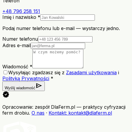
Telefon
+48 796 258 151
Imię i nazwisko *
Podaj numer telefonu lub e-mail — wystarczy jedno.
Numer telefonu
Adres e-mail
Wiadomość *
Wysyłając zgadzasz się z
Zasadami użytkowania
i
Polityką Prywatności
*
send
Wyślij wiadomość
verified
Opracowanie: zespół DlaFerm.pl
—
praktycy cyfryzacji
ferm drobiu
.
O nas
·
Kontakt
: kontakt@dlaferm.pl