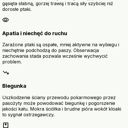
gąsięta słabną, gorzej trawią i tracą siły szybciej niż
dorosłe ptaki.
visibility
Apatia i niechęć do ruchu
Zarażone ptaki są ospałe, mniej aktywne na wybiegu i
niechętnie podchodzą do paszy. Obserwacja
zachowania stada pozwala wcześnie wychwycić
problem.
trending_down
Biegunka
Uszkodzenie ściany przewodu pokarmowego przez
pasożyty może powodować biegunkę i pogorszenie
jakości kału. Mokra ściółka i brudne pióra wokół kloaki
to sygnał ostrzegawczy.
monitor_weight