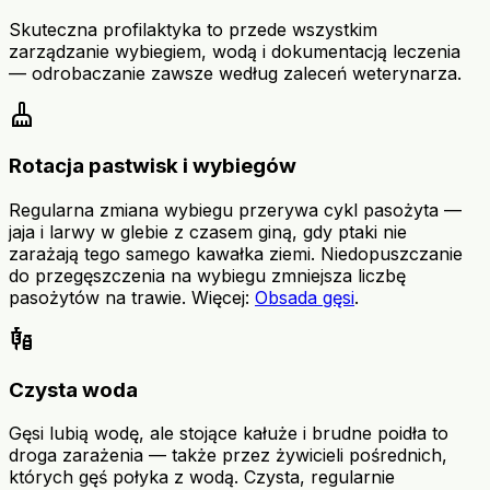
Skuteczna profilaktyka to przede wszystkim
zarządzanie wybiegiem, wodą i dokumentacją leczenia
— odrobaczanie zawsze według zaleceń weterynarza.
cleaning_services
Rotacja pastwisk i wybiegów
Regularna zmiana wybiegu przerywa cykl pasożyta —
jaja i larwy w glebie z czasem giną, gdy ptaki nie
zarażają tego samego kawałka ziemi. Niedopuszczanie
do przegęszczenia na wybiegu zmniejsza liczbę
pasożytów na trawie. Więcej:
Obsada gęsi
.
vaccines
Czysta woda
Gęsi lubią wodę, ale stojące kałuże i brudne poidła to
droga zarażenia — także przez żywicieli pośrednich,
których gęś połyka z wodą. Czysta, regularnie