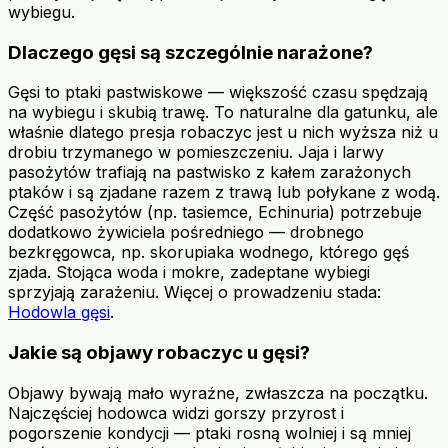
wybiegu.
Dlaczego gęsi są szczególnie narażone?
Gęsi to ptaki pastwiskowe — większość czasu spędzają
na wybiegu i skubią trawę. To naturalne dla gatunku, ale
właśnie dlatego presja robaczyc jest u nich wyższa niż u
drobiu trzymanego w pomieszczeniu. Jaja i larwy
pasożytów trafiają na pastwisko z kałem zarażonych
ptaków i są zjadane razem z trawą lub połykane z wodą.
Część pasożytów (np. tasiemce, Echinuria) potrzebuje
dodatkowo żywiciela pośredniego — drobnego
bezkręgowca, np. skorupiaka wodnego, którego gęś
zjada. Stojąca woda i mokre, zadeptane wybiegi
sprzyjają zarażeniu. Więcej o prowadzeniu stada:
Hodowla gęsi
.
Jakie są objawy robaczyc u gęsi?
Objawy bywają mało wyraźne, zwłaszcza na początku.
Najczęściej hodowca widzi gorszy przyrost i
pogorszenie kondycji — ptaki rosną wolniej i są mniej