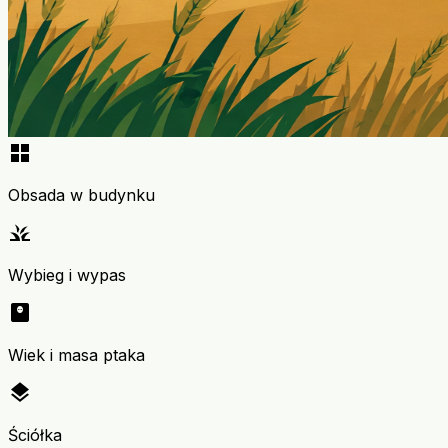
grid_view
Obsada w budynku
grass
Wybieg i wypas
monitor_weight
Wiek i masa ptaka
layers
Ściółka