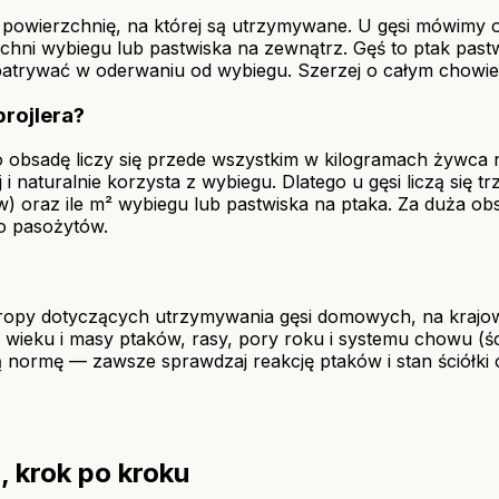
a powierzchnię, na której są utrzymywane. U gęsi mówimy
erzchni wybiegu lub pastwiska na zewnątrz. Gęś to ptak p
ozpatrywać w oderwaniu od wybiegu. Szerzej o całym chow
brojlera?
o obsadę liczy się przede wszystkim w kilogramach żywca
ej i naturalnie korzysta z wybiegu. Dlatego u gęsi liczą się 
 oraz ile m² wybiegu lub pastwiska na ptaka. Za duża obs
ko pasożytów.
Europy dotyczących utrzymywania gęsi domowych, na kraj
wieku i masy ptaków, rasy, pory roku i systemu chowu (śc
ą normę — zawsze sprawdzaj reakcję ptaków i stan ściółki 
 krok po kroku