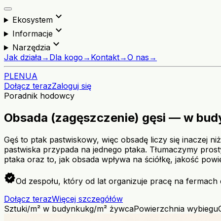
expand_more
Ekosystem
expand_more
Informacje
expand_more
Narzędzia
Jak działa
→
Dla kogo
→
Kontakt
→
O nas
→
PL
EN
UA
Dołącz teraz
Zaloguj się
Poradnik hodowcy
Obsada (zagęszczenie) gęsi — w budy
Gęś to ptak pastwiskowy, więc obsadę liczy się inaczej ni
pastwiska przypada na jednego ptaka. Tłumaczymy prosty
ptaka oraz to, jak obsada wpływa na ściółkę, jakość powie
verified
Od zespołu, który od lat organizuje pracę na fermach 
Dołącz teraz
Więcej szczegółów
Sztuki/m² w budynku
kg/m² żywca
Powierzchnia wybiegu