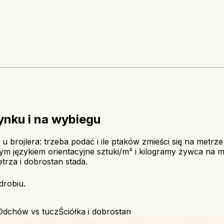
nku i na wybiegu
ż u brojlera: trzeba podać i ile ptaków zmieści się na met
m językiem orientacyjne sztuki/m² i kilogramy żywca na 
trza i dobrostan stada.
drobiu.
Odchów vs tucz
Ściółka i dobrostan