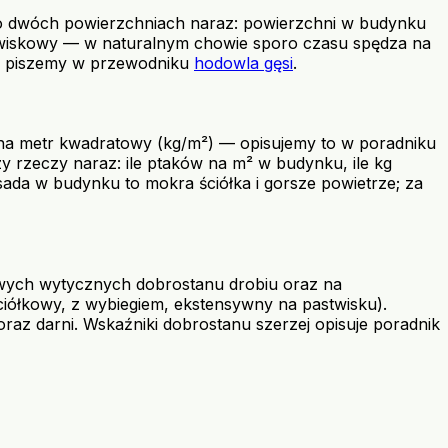
 o dwóch powierzchniach naraz: powierzchni w budynku
astwiskowy — w naturalnym chowie sporo czasu spędza na
ie piszemy w przewodniku
hodowla gęsi
.
 na metr kwadratowy (kg/m²) — opisujemy to w poradniku
trzy rzeczy naraz: ile ptaków na m² w budynku, ile kg
ada w budynku to mokra ściółka i gorsze powietrze; za
owych wytycznych dobrostanu drobiu oraz na
iółkowy, z wybiegiem, ekstensywny na pastwisku).
oraz darni. Wskaźniki dobrostanu szerzej opisuje poradnik