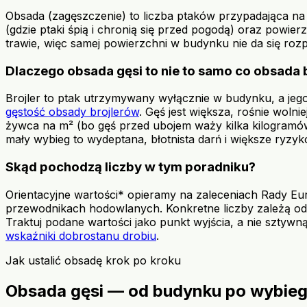
Obsada (zagęszczenie) to liczba ptaków przypadająca n
(gdzie ptaki śpią i chronią się przed pogodą) oraz powi
trawie, więc samej powierzchni w budynku nie da się r
Dlaczego obsada gęsi to nie to samo co obsada 
Brojler to ptak utrzymywany wyłącznie w budynku, a jeg
gęstość obsady brojlerów
. Gęś jest większa, rośnie wolni
żywca na m² (bo gęś przed ubojem waży kilka kilogramów)
mały wybieg to wydeptana, błotnista darń i większe ryzy
Skąd pochodzą liczby w tym poradniku?
Orientacyjne wartości* opieramy na zaleceniach Rady 
przewodnikach hodowlanych. Konkretne liczby zależą od 
Traktuj podane wartości jako punkt wyjścia, a nie sztywn
wskaźniki dobrostanu drobiu
.
Jak ustalić obsadę krok po kroku
Obsada gęsi — od budynku po wybieg,