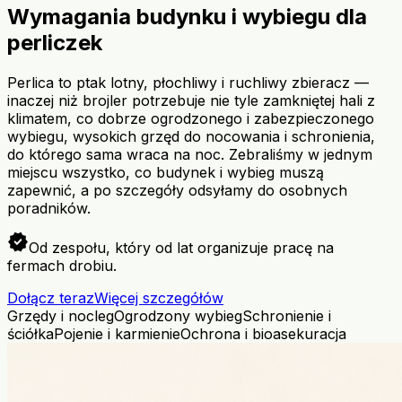
Wymagania budynku i wybiegu dla
perliczek
Perlica to ptak lotny, płochliwy i ruchliwy zbieracz —
inaczej niż brojler potrzebuje nie tyle zamkniętej hali z
klimatem, co dobrze ogrodzonego i zabezpieczonego
wybiegu, wysokich grzęd do nocowania i schronienia,
do którego sama wraca na noc. Zebraliśmy w jednym
miejscu wszystko, co budynek i wybieg muszą
zapewnić, a po szczegóły odsyłamy do osobnych
poradników.
verified
Od zespołu, który od lat organizuje pracę na
fermach drobiu.
Dołącz teraz
Więcej szczegółów
Grzędy i nocleg
Ogrodzony wybieg
Schronienie i
ściółka
Pojenie i karmienie
Ochrona i bioasekuracja