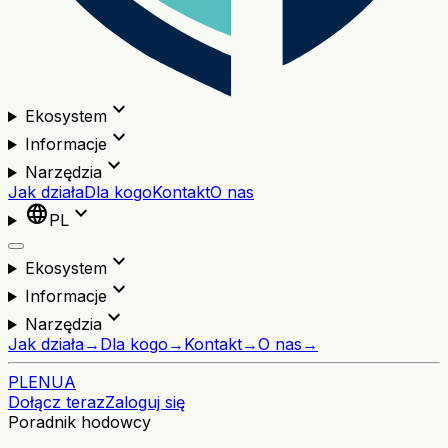
expand_more
Ekosystem
expand_more
Informacje
expand_more
Narzędzia
Jak działa
Dla kogo
Kontakt
O nas
language
expand_more
PL
expand_more
Ekosystem
expand_more
Informacje
expand_more
Narzędzia
Jak działa
→
Dla kogo
→
Kontakt
→
O nas
→
PL
EN
UA
Dołącz teraz
Zaloguj się
Poradnik hodowcy