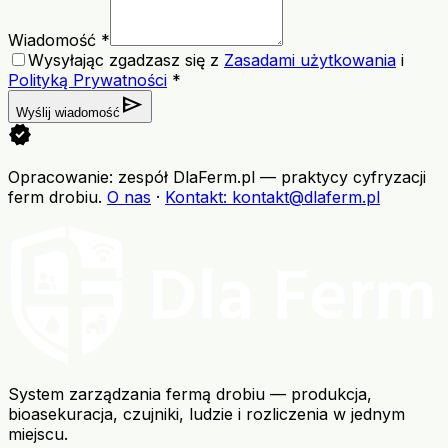
Wiadomość *
Wysyłając zgadzasz się z
Zasadami użytkowania
i
Polityką Prywatności
*
send
Wyślij wiadomość
verified
Opracowanie: zespół DlaFerm.pl
—
praktycy cyfryzacji
ferm drobiu
.
O nas
·
Kontakt
: kontakt@dlaferm.pl
System zarządzania fermą drobiu — produkcja,
bioasekuracja, czujniki, ludzie i rozliczenia w jednym
miejscu.