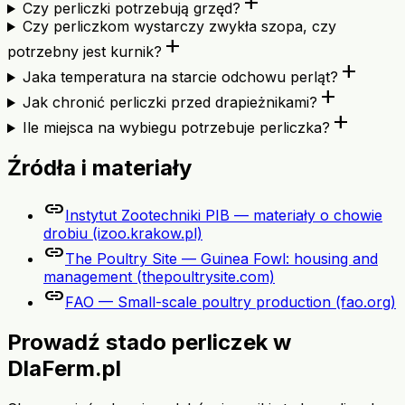
add
Czy perliczki potrzebują grzęd?
Czy perliczkom wystarczy zwykła szopa, czy
add
potrzebny jest kurnik?
add
Jaka temperatura na starcie odchowu perląt?
add
Jak chronić perliczki przed drapieżnikami?
add
Ile miejsca na wybiegu potrzebuje perliczka?
Źródła i materiały
link
Instytut Zootechniki PIB — materiały o chowie
drobiu (izoo.krakow.pl)
link
The Poultry Site — Guinea Fowl: housing and
management (thepoultrysite.com)
link
FAO — Small-scale poultry production (fao.org)
Prowadź stado perliczek w
DlaFerm.pl