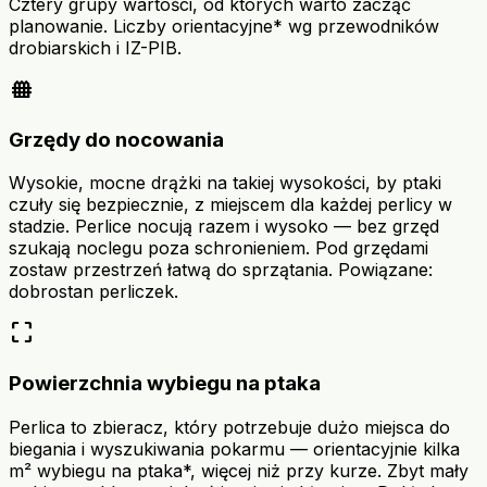
Cztery grupy wartości, od których warto zacząć
planowanie. Liczby orientacyjne* wg przewodników
drobiarskich i IZ-PIB.
fence
Grzędy do nocowania
Wysokie, mocne drążki na takiej wysokości, by ptaki
czuły się bezpiecznie, z miejscem dla każdej perlicy w
stadzie. Perlice nocują razem i wysoko — bez grzęd
szukają noclegu poza schronieniem. Pod grzędami
zostaw przestrzeń łatwą do sprzątania. Powiązane:
dobrostan perliczek.
crop_free
Powierzchnia wybiegu na ptaka
Perlica to zbieracz, który potrzebuje dużo miejsca do
biegania i wyszukiwania pokarmu — orientacyjnie kilka
m² wybiegu na ptaka*, więcej niż przy kurze. Zbyt mały