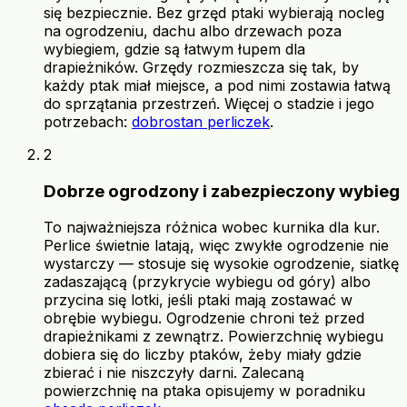
się bezpiecznie. Bez grzęd ptaki wybierają nocleg
na ogrodzeniu, dachu albo drzewach poza
wybiegiem, gdzie są łatwym łupem dla
drapieżników. Grzędy rozmieszcza się tak, by
każdy ptak miał miejsce, a pod nimi zostawia łatwą
do sprzątania przestrzeń. Więcej o stadzie i jego
potrzebach:
dobrostan perliczek
.
2
Dobrze ogrodzony i zabezpieczony wybieg
To najważniejsza różnica wobec kurnika dla kur.
Perlice świetnie latają, więc zwykłe ogrodzenie nie
wystarczy — stosuje się wysokie ogrodzenie, siatkę
zadaszającą (przykrycie wybiegu od góry) albo
przycina się lotki, jeśli ptaki mają zostawać w
obrębie wybiegu. Ogrodzenie chroni też przed
drapieżnikami z zewnątrz. Powierzchnię wybiegu
dobiera się do liczby ptaków, żeby miały gdzie
zbierać i nie niszczyły darni. Zalecaną
powierzchnię na ptaka opisujemy w poradniku