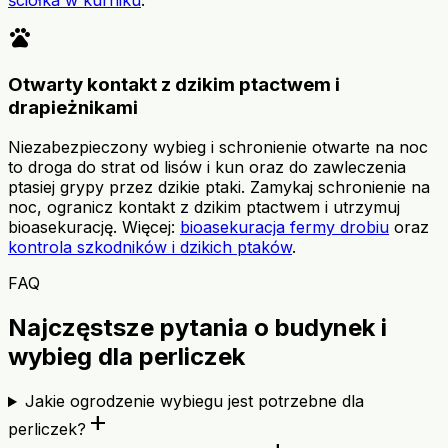
pets
Otwarty kontakt z dzikim ptactwem i
drapieżnikami
Niezabezpieczony wybieg i schronienie otwarte na noc
to droga do strat od lisów i kun oraz do zawleczenia
ptasiej grypy przez dzikie ptaki. Zamykaj schronienie na
noc, ogranicz kontakt z dzikim ptactwem i utrzymuj
bioasekurację. Więcej:
bioasekuracja fermy drobiu
oraz
kontrola szkodników i dzikich ptaków
.
FAQ
Najczęstsze pytania o budynek i
wybieg dla perliczek
Jakie ogrodzenie wybiegu jest potrzebne dla
add
perliczek?