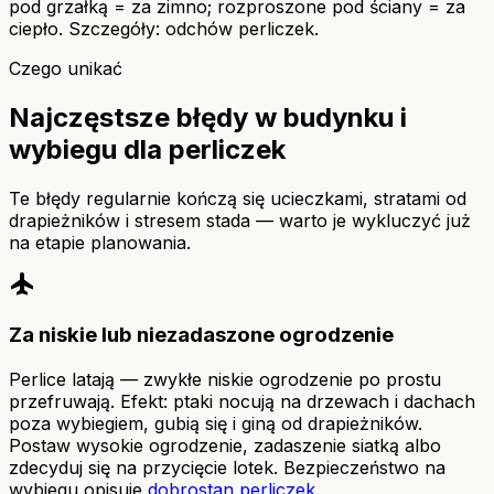
pod grzałką = za zimno; rozproszone pod ściany = za
ciepło. Szczegóły: odchów perliczek.
Czego unikać
Najczęstsze błędy w budynku i
wybiegu dla perliczek
Te błędy regularnie kończą się ucieczkami, stratami od
drapieżników i stresem stada — warto je wykluczyć już
na etapie planowania.
flight
Za niskie lub niezadaszone ogrodzenie
Perlice latają — zwykłe niskie ogrodzenie po prostu
przefruwają. Efekt: ptaki nocują na drzewach i dachach
poza wybiegiem, gubią się i giną od drapieżników.
Postaw wysokie ogrodzenie, zadaszenie siatką albo
zdecyduj się na przycięcie lotek. Bezpieczeństwo na
wybiegu opisuje
dobrostan perliczek
.