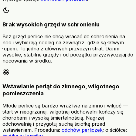
dark_mode
Brak wysokich grzęd w schronieniu
Bez grzęd perlice nie chcą wracać do schronienia na
noc i wybierają nocleg na zewnątrz, gdzie są łatwym
łupem. To jedna z głównych przyczyn strat. Daj im
wysokie, stabilne grzędy i od początku przyzwyczajaj do
nocowania w środku.
ac_unit
Wstawianie perląt do zimnego, wilgotnego
pomieszczenia
Młode perlice są bardzo wrażliwe na zimno i wilgoć —
start w nieogrzanej, wilgotnej odchowalni kończy się
chorobami i wysoką śmiertelnością. Nagrzej
odchowalnię i przygotuj suchą ściółkę przed
wstawieniem. Procedura:
odchów perliczek
; o ściółce:
ściółka w kurniku
.