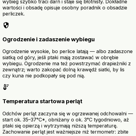
wybieg szybko traci darń i staje się błotnisty. Dokładne
wartości i obsadę opisuje osobny poradnik o obsadzie
perliczek.
security
Ogrodzenie i zadaszenie wybiegu
Ogrodzenie wysokie, bo perlice latają — albo zadaszone
siatką od góry, jeśli ptaki mają zostawać w obrębie
wybiegu. Ogrodzenie ma też powstrzymać drapieżniki z
zewnątrz; warto zakopać dolną krawędź siatki, by lis
czy kuna nie podkopały się pod nią.
thermostat
Temperatura startowa perląt
Odchów perląt zaczyna się w ogrzewanej odchowalni —
start ok. 35–37°C*, obniżany o ok. 3°C tygodniowo, aż
ptaki się opierzą i wytrzymają niższą temperaturę.
Zachowanie perląt jest ważniejsze niż termometr: zbite