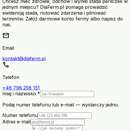
Chcesz mieć zdrowie, odchów i wyniki stada perliczek w
jednym miejscu? DlaFerm.pl pomaga prowadzić
ewidencję stada, notować zdarzenia i pilnować
terminów. Załóż darmowe konto fermy albo napisz do
nas.
mail
Email
kontakt@dlaferm.pl
call
Telefon
+48 796 258 151
Imię i nazwisko *
Podaj numer telefonu lub e-mail — wystarczy jedno.
Numer telefonu
Adres e-mail