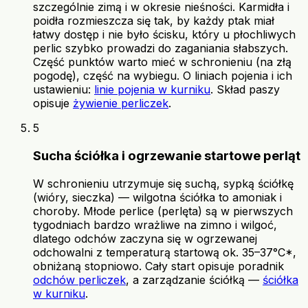
szczególnie zimą i w okresie nieśności. Karmidła i
poidła rozmieszcza się tak, by każdy ptak miał
łatwy dostęp i nie było ścisku, który u płochliwych
perlic szybko prowadzi do zaganiania słabszych.
Część punktów warto mieć w schronieniu (na złą
pogodę), część na wybiegu. O liniach pojenia i ich
ustawieniu:
linie pojenia w kurniku
. Skład paszy
opisuje
żywienie perliczek
.
5
Sucha ściółka i ogrzewanie startowe perląt
W schronieniu utrzymuje się suchą, sypką ściółkę
(wióry, sieczka) — wilgotna ściółka to amoniak i
choroby. Młode perlice (perlęta) są w pierwszych
tygodniach bardzo wrażliwe na zimno i wilgoć,
dlatego odchów zaczyna się w ogrzewanej
odchowalni z temperaturą startową ok. 35–37°C*,
obniżaną stopniowo. Cały start opisuje poradnik
odchów perliczek
, a zarządzanie ściółką —
ściółka
w kurniku
.