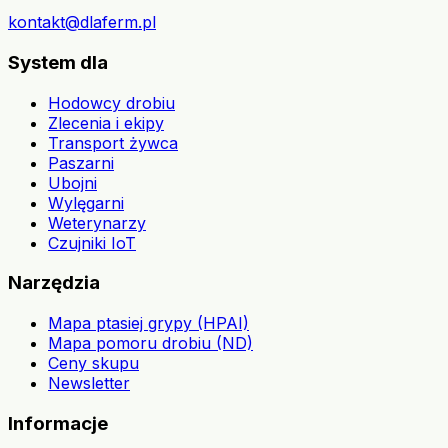
kontakt@dlaferm.pl
System dla
Hodowcy drobiu
Zlecenia i ekipy
Transport żywca
Paszarni
Ubojni
Wylęgarni
Weterynarzy
Czujniki IoT
Narzędzia
Mapa ptasiej grypy (HPAI)
Mapa pomoru drobiu (ND)
Ceny skupu
Newsletter
Informacje