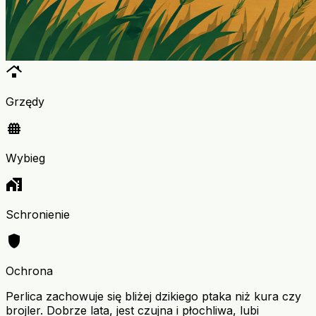
roofing
Grzędy
fence
Wybieg
home_work
Schronienie
shield
Ochrona
Perlica zachowuje się bliżej dzikiego ptaka niż kura czy
brojler. Dobrze lata, jest czujna i płochliwa, lubi