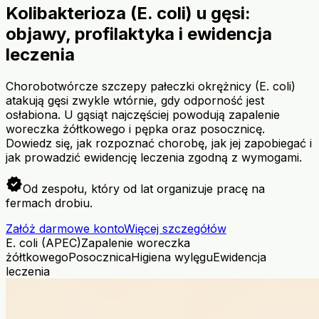
Kolibakterioza (E. coli) u gęsi:
objawy, profilaktyka i ewidencja
leczenia
Chorobotwórcze szczepy pałeczki okrężnicy (E. coli)
atakują gęsi zwykle wtórnie, gdy odporność jest
osłabiona. U gąsiąt najczęściej powodują zapalenie
woreczka żółtkowego i pępka oraz posocznicę.
Dowiedz się, jak rozpoznać chorobę, jak jej zapobiegać i
jak prowadzić ewidencję leczenia zgodną z wymogami.
verified
Od zespołu, który od lat organizuje pracę na
fermach drobiu.
Załóż darmowe konto
Więcej szczegółów
E. coli (APEC)
Zapalenie woreczka
żółtkowego
Posocznica
Higiena wylęgu
Ewidencja
leczenia