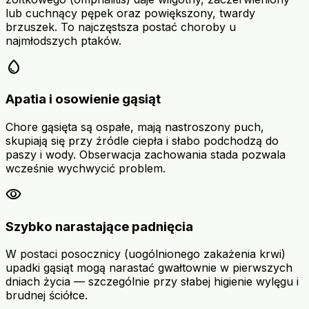
lub cuchnący pępek oraz powiększony, twardy
brzuszek. To najczęstsza postać choroby u
najmłodszych ptaków.
water_drop
Apatia i osowienie gąsiąt
Chore gąsięta są ospałe, mają nastroszony puch,
skupiają się przy źródle ciepła i słabo podchodzą do
paszy i wody. Obserwacja zachowania stada pozwala
wcześnie wychwycić problem.
visibility
Szybko narastające padnięcia
W postaci posocznicy (uogólnionego zakażenia krwi)
upadki gąsiąt mogą narastać gwałtownie w pierwszych
dniach życia — szczególnie przy słabej higienie wylęgu i
brudnej ściółce.