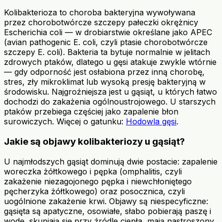
Kolibakterioza to choroba bakteryjna wywoływana
przez chorobotwórcze szczepy pałeczki okrężnicy
Escherichia coli — w drobiarstwie określane jako APEC
(avian pathogenic E. coli, czyli ptasie chorobotwórcze
szczepy E. coli). Bakteria ta bytuje normalnie w jelitach
zdrowych ptaków, dlatego u gęsi atakuje zwykle wtórnie
— gdy odporność jest osłabiona przez inną chorobę,
stres, zły mikroklimat lub wysoką presję bakteryjną w
środowisku. Najgroźniejsza jest u gąsiąt, u których łatwo
dochodzi do zakażenia ogólnoustrojowego. U starszych
ptaków przebiega częściej jako zapalenie błon
surowiczych. Więcej o gatunku:
Hodowla gęsi
.
Jakie są objawy kolibakteriozy u gąsiąt?
U najmłodszych gąsiąt dominują dwie postacie: zapalenie
woreczka żółtkowego i pępka (omphalitis, czyli
zakażenie niezagojonego pępka i niewchłoniętego
pęcherzyka żółtkowego) oraz posocznica, czyli
uogólnione zakażenie krwi. Objawy są niespecyficzne:
gąsięta są apatyczne, osowiałe, słabo pobierają paszę i
wodę, skupiają się przy źródle ciepła, mają nastroszony