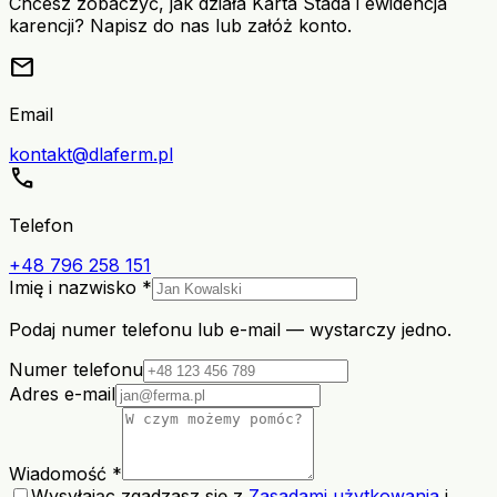
Chcesz zobaczyć, jak działa Karta Stada i ewidencja
karencji? Napisz do nas lub załóż konto.
mail
Email
kontakt@dlaferm.pl
call
Telefon
+48 796 258 151
Imię i nazwisko *
Podaj numer telefonu lub e-mail — wystarczy jedno.
Numer telefonu
Adres e-mail
Wiadomość *
Wysyłając zgadzasz się z
Zasadami użytkowania
i