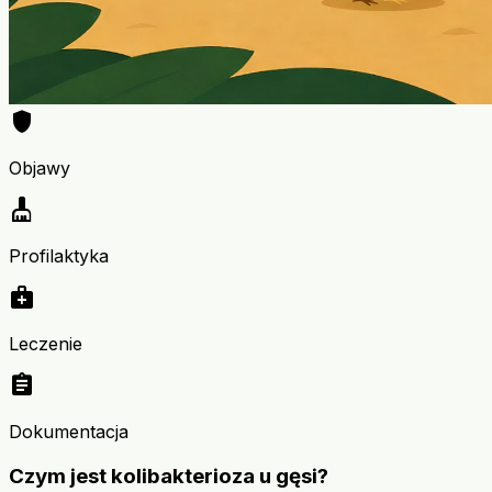
shield
Objawy
cleaning_services
Profilaktyka
medical_services
Leczenie
assignment
Dokumentacja
Czym jest kolibakterioza u gęsi?