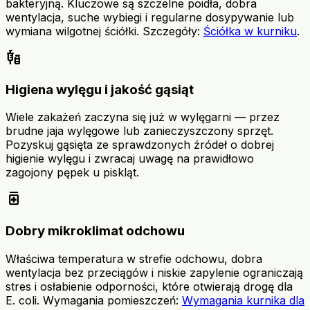
bakteryjną. Kluczowe są szczelne poidła, dobra
wentylacja, suche wybiegi i regularne dosypywanie lub
wymiana wilgotnej ściółki. Szczegóły:
Ściółka w kurniku
.
vaccines
Higiena wylęgu i jakość gąsiąt
Wiele zakażeń zaczyna się już w wylęgarni — przez
brudne jaja wylęgowe lub zanieczyszczony sprzęt.
Pozyskuj gąsięta ze sprawdzonych źródeł o dobrej
higienie wylęgu i zwracaj uwagę na prawidłowo
zagojony pępek u piskląt.
medication
Dobry mikroklimat odchowu
Właściwa temperatura w strefie odchowu, dobra
wentylacja bez przeciągów i niskie zapylenie ograniczają
stres i osłabienie odporności, które otwierają drogę dla
E. coli. Wymagania pomieszczeń:
Wymagania kurnika dla