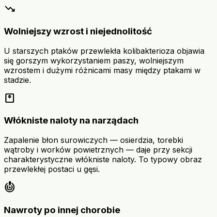
trending_down
Wolniejszy wzrost i niejednolitość
U starszych ptaków przewlekła kolibakterioza objawia
się gorszym wykorzystaniem paszy, wolniejszym
wzrostem i dużymi różnicami masy między ptakami w
stadzie.
monitor_weight
Włókniste naloty na narządach
Zapalenie błon surowiczych — osierdzia, torebki
wątroby i worków powietrznych — daje przy sekcji
charakterystyczne włókniste naloty. To typowy obraz
przewlekłej postaci u gęsi.
crisis_alert
Nawroty po innej chorobie