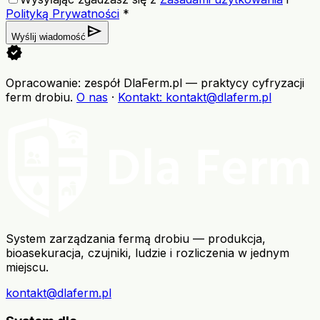
Polityką Prywatności
*
send
Wyślij wiadomość
verified
Opracowanie: zespół DlaFerm.pl
—
praktycy cyfryzacji
ferm drobiu
.
O nas
·
Kontakt
: kontakt@dlaferm.pl
System zarządzania fermą drobiu — produkcja,
bioasekuracja, czujniki, ludzie i rozliczenia w jednym
miejscu.
kontakt@dlaferm.pl