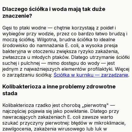
Dlaczego ściółka i woda mają tak duże
znaczenie?
Gęsi to ptaki wodne — chętnie korzystają z poideł i
wybiegów przy wodzie, przez co bardzo łatwo brudzą i
moczą ściółkę. Wilgotna, brudna ściółka to idealne
środowisko do namnażania E. coli, a wysoka presja
bakteryjna w otoczeniu zwiększa ryzyko zakażenia,
zwłaszcza u młodych ptaków. Dlatego utrzymanie ściółki
suchej i pulchnej — mimo dostępu do wody — jest
jednym z najważniejszych elementów profilaktyki. Więcej
o zarządzaniu ściółką:
Ściółka w kurniku — zarządzanie
.
Kolibakterioza a inne problemy zdrowotne
stada
Kolibakterioza rzadko jest chorobą „pierwotną" —
najczęściej pojawia się jako powikłanie. Dlatego przy
nawracających zakażeniach E. coli zawsze warto
szukać przyczyny pierwotnej: błędów w mikroklimacie,
zawilgocenia, zakażenia wirusowego lub luk w