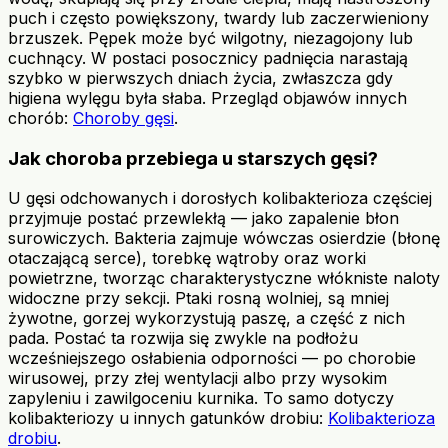
puch i często powiększony, twardy lub zaczerwieniony
brzuszek. Pępek może być wilgotny, niezagojony lub
cuchnący. W postaci posocznicy padnięcia narastają
szybko w pierwszych dniach życia, zwłaszcza gdy
higiena wylęgu była słaba. Przegląd objawów innych
chorób:
Choroby gęsi
.
Jak choroba przebiega u starszych gęsi?
U gęsi odchowanych i dorosłych kolibakterioza częściej
przyjmuje postać przewlekłą — jako zapalenie błon
surowiczych. Bakteria zajmuje wówczas osierdzie (błonę
otaczającą serce), torebkę wątroby oraz worki
powietrzne, tworząc charakterystyczne włókniste naloty
widoczne przy sekcji. Ptaki rosną wolniej, są mniej
żywotne, gorzej wykorzystują paszę, a część z nich
pada. Postać ta rozwija się zwykle na podłożu
wcześniejszego osłabienia odporności — po chorobie
wirusowej, przy złej wentylacji albo przy wysokim
zapyleniu i zawilgoceniu kurnika. To samo dotyczy
kolibakteriozy u innych gatunków drobiu:
Kolibakterioza
drobiu
.