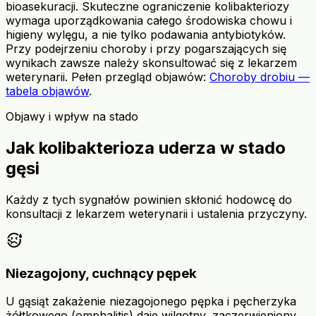
bioasekuracji. Skuteczne ograniczenie kolibakteriozy
wymaga uporządkowania całego środowiska chowu i
higieny wylęgu, a nie tylko podawania antybiotyków.
Przy podejrzeniu choroby i przy pogarszających się
wynikach zawsze należy skonsultować się z lekarzem
weterynarii. Pełen przegląd objawów:
Choroby drobiu —
tabela objawów
.
Objawy i wpływ na stado
Jak kolibakterioza uderza w stado
gęsi
Każdy z tych sygnałów powinien skłonić hodowcę do
konsultacji z lekarzem weterynarii i ustalenia przyczyny.
sick
Niezagojony, cuchnący pępek
U gąsiąt zakażenie niezagojonego pępka i pęcherzyka
żółtkowego (omphalitis) daje wilgotny, zaczerwieniony