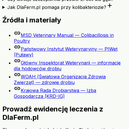
add
Jak DlaFerm.pl pomaga przy kolibakteriozie?
Źródła i materiały
link
MSD Veterinary Manual — Colibacillosis in
Poultry
link
Państwowy Instytut Weterynaryjny — PIWet
(Puławy)
link
Główny Inspektorat Weterynarii — informacje
dla hodowców drobiu
link
WOAH (Światowa Organizacja Zdrowia
Zwierząt) — zdrowie drobiu
link
Krajowa Rada Drobiarstwa — Izba
Gospodarcza (KRD-IG)
Prowadź ewidencję leczenia z
DlaFerm.pl