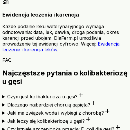
monitoring
Ewidencja leczenia i karencja
Każde podanie leku weterynaryjnego wymaga
odnotowania: data, lek, dawka, droga podania, okres
karencji przed ubojem. DlaFerm.pl umożliwia
prowadzenie tej ewidencji cyfrowo. Więcej:
Ewidencja
leczenia i karencja leków
.
FAQ
Najczęstsze pytania o kolibakteriozę
u gęsi
add
Czym jest kolibakterioza u gęsi?
add
Dlaczego najbardziej chorują gąsięta?
add
Jaki ma związek woda i wybiegi z chorobą?
add
Jak leczy się kolibakteriozę u gęsi?
add
Czy istnieje szczepionka przeciw E. coli dla gęsi?