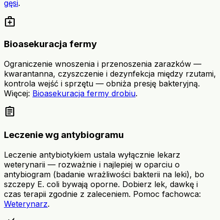
gęsi
.
medical_services
Bioasekuracja fermy
Ograniczenie wnoszenia i przenoszenia zarazków —
kwarantanna, czyszczenie i dezynfekcja między rzutami,
kontrola wejść i sprzętu — obniża presję bakteryjną.
Więcej:
Bioasekuracja fermy drobiu
.
assignment
Leczenie wg antybiogramu
Leczenie antybiotykiem ustala wyłącznie lekarz
weterynarii — rozważnie i najlepiej w oparciu o
antybiogram (badanie wrażliwości bakterii na leki), bo
szczepy E. coli bywają oporne. Dobierz lek, dawkę i
czas terapii zgodnie z zaleceniem. Pomoc fachowca:
Weterynarz
.