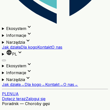
expand_more
Ekosystem
expand_more
Informacje
expand_more
Narzędzia
Jak działa
Dla kogo
Kontakt
O nas
language
expand_more
PL
expand_more
Ekosystem
expand_more
Informacje
expand_more
Narzędzia
Jak działa
→
Dla kogo
→
Kontakt
→
O nas
→
PL
EN
UA
Dołącz teraz
Zaloguj się
Poradnik — Choroby gęsi