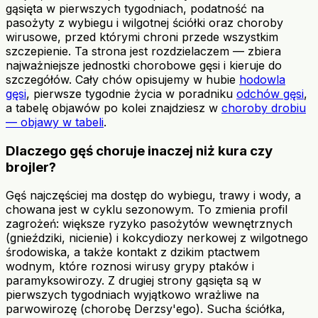
gąsięta w pierwszych tygodniach, podatność na
pasożyty z wybiegu i wilgotnej ściółki oraz choroby
wirusowe, przed którymi chroni przede wszystkim
szczepienie. Ta strona jest rozdzielaczem — zbiera
najważniejsze jednostki chorobowe gęsi i kieruje do
szczegółów. Cały chów opisujemy w hubie
hodowla
gęsi
, pierwsze tygodnie życia w poradniku
odchów gęsi
,
a tabelę objawów po kolei znajdziesz w
choroby drobiu
— objawy w tabeli
.
Dlaczego gęś choruje inaczej niż kura czy
brojler?
Gęś najczęściej ma dostęp do wybiegu, trawy i wody, a
chowana jest w cyklu sezonowym. To zmienia profil
zagrożeń: większe ryzyko pasożytów wewnętrznych
(gnieździki, nicienie) i kokcydiozy nerkowej z wilgotnego
środowiska, a także kontakt z dzikim ptactwem
wodnym, które roznosi wirusy grypy ptaków i
paramyksowirozy. Z drugiej strony gąsięta są w
pierwszych tygodniach wyjątkowo wrażliwe na
parwowirozę (chorobę Derzsy'ego). Sucha ściółka,