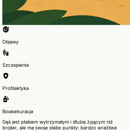
sick
Objawy
vaccines
Szczepienia
health_and_safety
Profilaktyka
sanitizer
Bioasekuracja
Gęś jest ptakiem wytrzymałym i dłużej żyjącym niż
brojler, ale ma swoje słabe punkty: bardzo wrażliwe