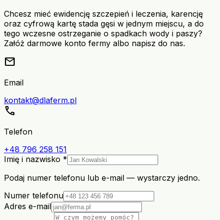
Chcesz mieć ewidencję szczepień i leczenia, karencję
oraz cyfrową kartę stada gęsi w jednym miejscu, a do
tego wczesne ostrzeganie o spadkach wody i paszy?
Załóż darmowe konto fermy albo napisz do nas.
mail
Email
kontakt@dlaferm.pl
call
Telefon
+48 796 258 151
Imię i nazwisko *
Podaj numer telefonu lub e-mail — wystarczy jedno.
Numer telefonu
Adres e-mail