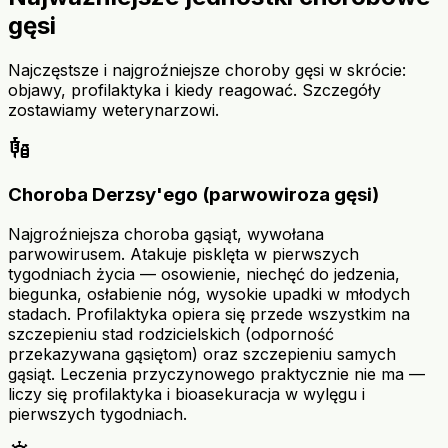
gęsi
Najczęstsze i najgroźniejsze choroby gęsi w skrócie:
objawy, profilaktyka i kiedy reagować. Szczegóły
zostawiamy weterynarzowi.
vaccines
Choroba Derzsy'ego (parwowiroza gęsi)
Najgroźniejsza choroba gąsiąt, wywołana
parwowirusem. Atakuje pisklęta w pierwszych
tygodniach życia — osowienie, niechęć do jedzenia,
biegunka, osłabienie nóg, wysokie upadki w młodych
stadach. Profilaktyka opiera się przede wszystkim na
szczepieniu stad rodzicielskich (odporność
przekazywana gąsiętom) oraz szczepieniu samych
gąsiąt. Leczenia przyczynowego praktycznie nie ma —
liczy się profilaktyka i bioasekuracja w wylęgu i
pierwszych tygodniach.