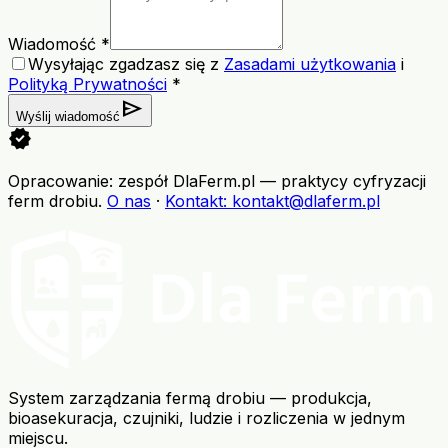
Wiadomość *
Wysyłając zgadzasz się z
Zasadami użytkowania
i
Polityką Prywatności
*
send
Wyślij wiadomość
verified
Opracowanie: zespół DlaFerm.pl
—
praktycy cyfryzacji
ferm drobiu
.
O nas
·
Kontakt
: kontakt@dlaferm.pl
System zarządzania fermą drobiu — produkcja,
bioasekuracja, czujniki, ludzie i rozliczenia w jednym
miejscu.