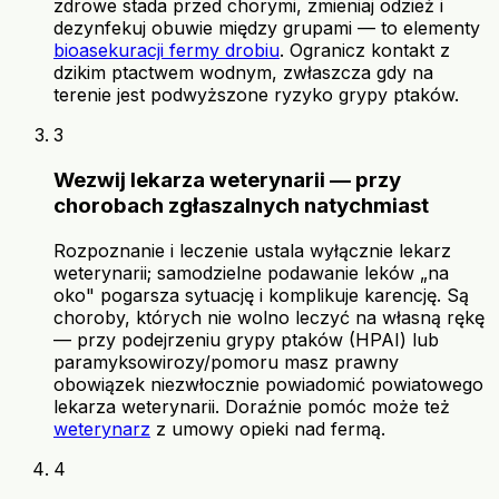
zdrowe stada przed chorymi, zmieniaj odzież i
dezynfekuj obuwie między grupami — to elementy
bioasekuracji fermy drobiu
. Ogranicz kontakt z
dzikim ptactwem wodnym, zwłaszcza gdy na
terenie jest podwyższone ryzyko grypy ptaków.
3
Wezwij lekarza weterynarii — przy
chorobach zgłaszalnych natychmiast
Rozpoznanie i leczenie ustala wyłącznie lekarz
weterynarii; samodzielne podawanie leków „na
oko" pogarsza sytuację i komplikuje karencję. Są
choroby, których nie wolno leczyć na własną rękę
— przy podejrzeniu grypy ptaków (HPAI) lub
paramyksowirozy/pomoru masz prawny
obowiązek niezwłocznie powiadomić powiatowego
lekarza weterynarii. Doraźnie pomóc może też
weterynarz
z umowy opieki nad fermą.
4