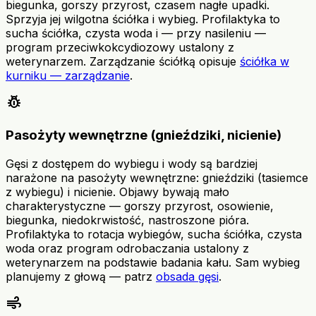
biegunka, gorszy przyrost, czasem nagłe upadki.
Sprzyja jej wilgotna ściółka i wybieg. Profilaktyka to
sucha ściółka, czysta woda i — przy nasileniu —
program przeciwkokcydiozowy ustalony z
weterynarzem. Zarządzanie ściółką opisuje
ściółka w
kurniku — zarządzanie
.
pest_control
Pasożyty wewnętrzne (gnieździki, nicienie)
Gęsi z dostępem do wybiegu i wody są bardziej
narażone na pasożyty wewnętrzne: gnieździki (tasiemce
z wybiegu) i nicienie. Objawy bywają mało
charakterystyczne — gorszy przyrost, osowienie,
biegunka, niedokrwistość, nastroszone pióra.
Profilaktyka to rotacja wybiegów, sucha ściółka, czysta
woda oraz program odrobaczania ustalony z
weterynarzem na podstawie badania kału. Sam wybieg
planujemy z głową — patrz
obsada gęsi
.
air