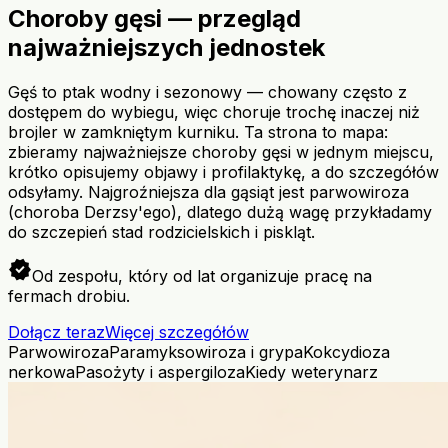
Choroby gęsi — przegląd
najważniejszych jednostek
Gęś to ptak wodny i sezonowy — chowany często z
dostępem do wybiegu, więc choruje trochę inaczej niż
brojler w zamkniętym kurniku. Ta strona to mapa:
zbieramy najważniejsze choroby gęsi w jednym miejscu,
krótko opisujemy objawy i profilaktykę, a do szczegółów
odsyłamy. Najgroźniejsza dla gąsiąt jest parwowiroza
(choroba Derzsy'ego), dlatego dużą wagę przykładamy
do szczepień stad rodzicielskich i piskląt.
verified
Od zespołu, który od lat organizuje pracę na
fermach drobiu.
Dołącz teraz
Więcej szczegółów
Parwowiroza
Paramyksowiroza i grypa
Kokcydioza
nerkowa
Pasożyty i aspergiloza
Kiedy weterynarz