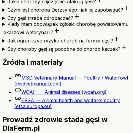
Jakie choroby najczęściej atakują gęsi?
add
Czym jest choroba Derzsy'ego i jak jej zapobiegać?
add
Czy gęsi trzeba odrobaczać?
Kiedy mam obowiązek zgłosić chorobę powiatowemu
add
lekarzowi weterynarii?
add
Jak ograniczyć ryzyko chorób na fermie gęsi?
add
Czy choroby gęsi są podobne do chorób kaczek?
Źródła i materiały
link
MSD Veterinary Manual — Poultry / Waterfowl
(msdvetmanual.com)
link
WOAH — Animal diseases (woah.org)
link
EFSA — Animal health and welfare: poultry
(efsa.europa.eu)
Prowadź zdrowie stada gęsi w
DlaFerm.pl