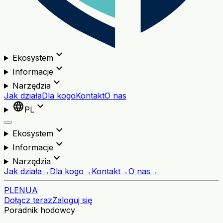
expand_more
Ekosystem
expand_more
Informacje
expand_more
Narzędzia
Jak działa
Dla kogo
Kontakt
O nas
language
expand_more
PL
expand_more
Ekosystem
expand_more
Informacje
expand_more
Narzędzia
Jak działa
→
Dla kogo
→
Kontakt
→
O nas
→
PL
EN
UA
Dołącz teraz
Zaloguj się
Poradnik hodowcy