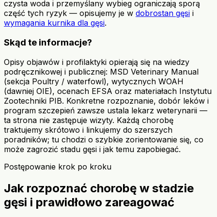
czysta woda i przemyślany wybieg ograniczają sporą
część tych ryzyk — opisujemy je w
dobrostan gęsi
i
wymagania kurnika dla gęsi
.
Skąd te informacje?
Opisy objawów i profilaktyki opierają się na wiedzy
podręcznikowej i publicznej: MSD Veterinary Manual
(sekcja Poultry / waterfowl), wytycznych WOAH
(dawniej OIE), ocenach EFSA oraz materiałach Instytutu
Zootechniki PIB. Konkretne rozpoznanie, dobór leków i
program szczepień zawsze ustala lekarz weterynarii —
ta strona nie zastępuje wizyty. Każdą chorobę
traktujemy skrótowo i linkujemy do szerszych
poradników; tu chodzi o szybkie zorientowanie się, co
może zagrozić stadu gęsi i jak temu zapobiegać.
Postępowanie krok po kroku
Jak rozpoznać chorobę w stadzie
gęsi i prawidłowo zareagować