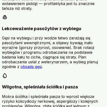
wstawieniem piskląt — profilaktyka jest tu znacznie
tańsza niż straty.
pest_control
Lekceważenie pasożytów z wybiegu
Gęsi na wybiegu i przy wodzie łatwo zarażają się
pasożytami wewnętrznymi, a objawy bywają mało
wyraźne (gorszy przyrost, osowienie). Brak rotacji
wybiegów i programu odrobaczania na podstawie
badania kału to ciche, ciągnące się straty. Plan
odrobaczania ustal z weterynarzem, a wybieg planuj
zgodnie z
obsadą gęsi
.
water_drop
Wilgotna, spleśniała ściółka i pasza
Mokra ściółka i spleśniała pasza to wprost większe
ryzyko kokcydiozy nerkowej, aspergilozy i kolejnych
problemów. Wilgotna, zbita ściółka jest jednym z