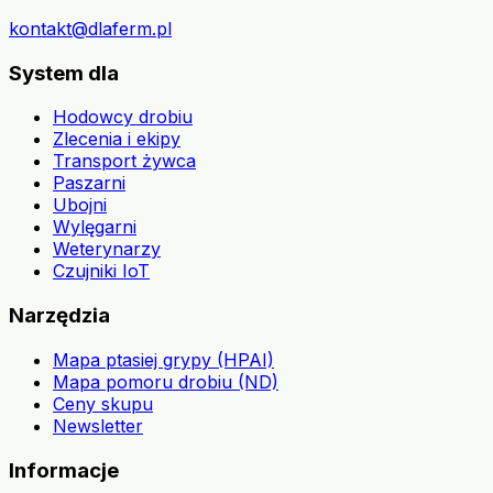
kontakt@dlaferm.pl
System dla
Hodowcy drobiu
Zlecenia i ekipy
Transport żywca
Paszarni
Ubojni
Wylęgarni
Weterynarzy
Czujniki IoT
Narzędzia
Mapa ptasiej grypy (HPAI)
Mapa pomoru drobiu (ND)
Ceny skupu
Newsletter
Informacje