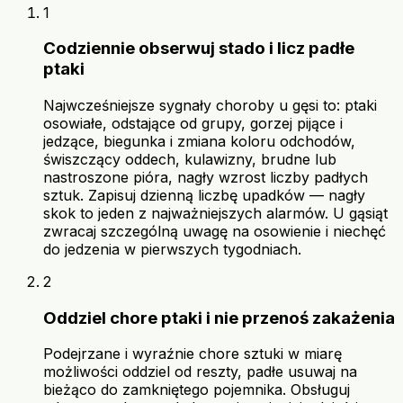
1
Codziennie obserwuj stado i licz padłe
ptaki
Najwcześniejsze sygnały choroby u gęsi to: ptaki
osowiałe, odstające od grupy, gorzej pijące i
jedzące, biegunka i zmiana koloru odchodów,
świszczący oddech, kulawizny, brudne lub
nastroszone pióra, nagły wzrost liczby padłych
sztuk. Zapisuj dzienną liczbę upadków — nagły
skok to jeden z najważniejszych alarmów. U gąsiąt
zwracaj szczególną uwagę na osowienie i niechęć
do jedzenia w pierwszych tygodniach.
2
Oddziel chore ptaki i nie przenoś zakażenia
Podejrzane i wyraźnie chore sztuki w miarę
możliwości oddziel od reszty, padłe usuwaj na
bieżąco do zamkniętego pojemnika. Obsługuj