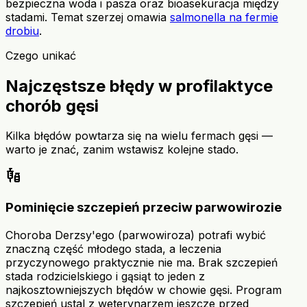
bezpieczna woda i pasza oraz bioasekuracja między
stadami. Temat szerzej omawia
salmonella na fermie
drobiu
.
Czego unikać
Najczęstsze błędy w profilaktyce
chorób gęsi
Kilka błędów powtarza się na wielu fermach gęsi —
warto je znać, zanim wstawisz kolejne stado.
vaccines
Pominięcie szczepień przeciw parwowirozie
Choroba Derzsy'ego (parwowiroza) potrafi wybić
znaczną część młodego stada, a leczenia
przyczynowego praktycznie nie ma. Brak szczepień
stada rodzicielskiego i gąsiąt to jeden z
najkosztowniejszych błędów w chowie gęsi. Program
szczepień ustal z weterynarzem jeszcze przed