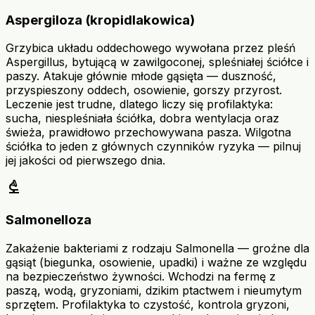
Aspergiloza (kropidlakowica)
Grzybica układu oddechowego wywołana przez pleśń
Aspergillus, bytującą w zawilgoconej, spleśniałej ściółce i
paszy. Atakuje głównie młode gąsięta — duszność,
przyspieszony oddech, osowienie, gorszy przyrost.
Leczenie jest trudne, dlatego liczy się profilaktyka:
sucha, niespleśniała ściółka, dobra wentylacja oraz
świeża, prawidłowo przechowywana pasza. Wilgotna
ściółka to jeden z głównych czynników ryzyka — pilnuj
jej jakości od pierwszego dnia.
biotech
Salmonelloza
Zakażenie bakteriami z rodzaju Salmonella — groźne dla
gąsiąt (biegunka, osowienie, upadki) i ważne ze względu
na bezpieczeństwo żywności. Wchodzi na fermę z
paszą, wodą, gryzoniami, dzikim ptactwem i nieumytym
sprzętem. Profilaktyka to czystość, kontrola gryzoni,