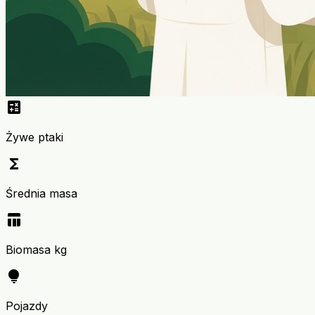
calculate
Żywe ptaki
functions
Średnia masa
table_chart
Biomasa kg
lightbulb
Pojazdy