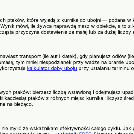
h ptaków, które wyjadą z kurnika do ubojni — podana w kil
Wynik mówi, ile żywca naprawdę masz w obiekcie, a to z ko
 częsta przyczyna dostawienia za małej lub za dużej liczby 
sz transport (ile aut i klatek), gdy planujesz odłów (ile ek
 biomasę, tym mniej niespodzianek przy wadze na bramie ub
wykorzystuje
kalkulator doby uboju
przy ustalaniu terminu o
ywych ptaków: bierzesz liczbę wstawioną i odejmujesz upad
kadziesiąt ptaków z różnych miejsc kurnika i liczysz średn
ne na bieżąco.
ie mylić ze wskaźnikami efektywności całego cyklu. Jak pta