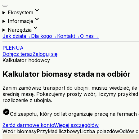
expand_more
Ekosystem
expand_more
Informacje
expand_more
Narzędzia
Jak działa
→
Dla kogo
→
Kontakt
→
O nas
→
PL
EN
UA
Dołącz teraz
Zaloguj się
Kalkulator hodowcy
Kalkulator biomasy stada na odbiór
Zanim zamówisz transport do ubojni, musisz wiedzieć, i
średnią masę. Pokazujemy prosty wzór, liczymy przykład 
rozliczenie z ubojnią.
verified
Od zespołu, który od lat organizuje pracę na fermach 
Załóż darmowe konto
Więcej szczegółów
Wzór biomasy
Przykład liczbowy
Liczba pojazdów
Odłów c