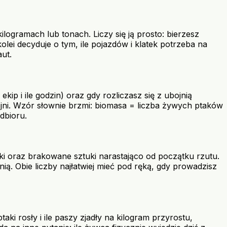
ogramach lub tonach. Liczy się ją prosto: bierzesz
lei decyduje o tym, ile pojazdów i klatek potrzeba na
aut.
ip i ile godzin) oraz gdy rozliczasz się z ubojnią
ojni. Wzór słownie brzmi: biomasa = liczba żywych ptaków
dbioru.
ki oraz brakowane sztuki narastająco od początku rzutu.
ią. Obie liczby najłatwiej mieć pod ręką, gdy prowadzisz
ki rosły i ile paszy zjadły na kilogram przyrostu,