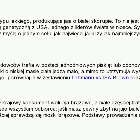
u lekkiego, produkująca jaja o białej skorupie. To nie je
enetyczną z USA, jednego z liderów świata w niosce. Symbo
myślą o jednym celu: jak najwięcej jaj przy jak najmniejs
hodowców trafia w postaci jednodniowych piskląt lub odc
ki o niskiej masie ciała jedzą mało, a mimo to utrzymują w
wego, porównaj je w zestawieniu
Lohmann vs ISA Brown
ora
— krajowy konsument woli jaja brązowe, a białe częściej tra
e wszystkim odbiorca: jeśli masz pewny zbyt na jajo białe
zęściej sprawdzą się nioski brązowe. Podstawy prowadzeni