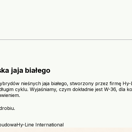
a jaja białego
ybrydów nieśnych jaja białego, stworzony przez firmę Hy-Li
ługim cyklu. Wyjaśniamy, czym dokładnie jest W-36, dla ko
awieniem.
drobiu.
budowa
Hy-Line International