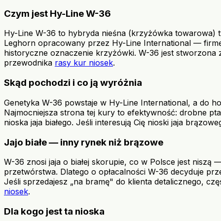
Czym jest Hy-Line W-36
Hy-Line W-36 to hybryda nieśna (krzyżówka towarowa) typ
Leghorn opracowany przez Hy-Line International — firmę g
historyczne oznaczenie krzyżówki. W-36 jest stworzona z 
przewodnika
rasy kur niosek
.
Skąd pochodzi i co ją wyróżnia
Genetyka W-36 powstaje w Hy-Line International, a do 
Najmocniejsza strona tej kury to efektywność: drobne pta
nioska jaja białego. Jeśli interesują Cię nioski jaja brązo
Jajo białe — inny rynek niż brązowe
W-36 znosi jaja o białej skorupie, co w Polsce jest niszą 
przetwórstwa. Dlatego o opłacalności W-36 decyduje przed
Jeśli sprzedajesz „na bramę" do klienta detalicznego, c
niosek
.
Dla kogo jest ta nioska