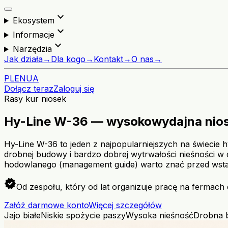
expand_more
Ekosystem
expand_more
Informacje
expand_more
Narzędzia
Jak działa
→
Dla kogo
→
Kontakt
→
O nas
→
PL
EN
UA
Dołącz teraz
Zaloguj się
Rasy kur niosek
Hy-Line W-36 — wysokowydajna niosk
Hy-Line W-36 to jeden z najpopularniejszych na świecie h
drobnej budowy i bardzo dobrej wytrwałości nieśności w d
hodowlanego (management guide) warto znać przed wst
verified
Od zespołu, który od lat organizuje pracę na fermach 
Załóż darmowe konto
Więcej szczegółów
Jajo białe
Niskie spożycie paszy
Wysoka nieśność
Drobna 