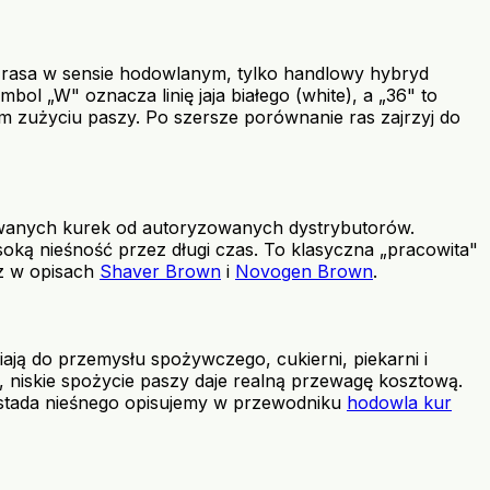
st rasa w sensie hodowlanym, tylko handlowy hybryd
l „W" oznacza linię jaja białego (white), a „36" to
zym zużyciu paszy. Po szersze porównanie ras zajrzyj do
howanych kurek od autoryzowanych dystrybutorów.
ysoką nieśność przez długi czas. To klasyczna „pracowita"
z w opisach
Shaver Brown
i
Novogen Brown
.
fiają do przemysłu spożywczego, cukierni, piekarni i
, niskie spożycie paszy daje realną przewagę kosztową.
a stada nieśnego opisujemy w przewodniku
hodowla kur