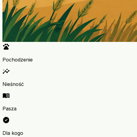
pets
Pochodzenie
insights
Nieśność
menu_book
Pasza
verified
Dla kogo