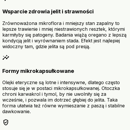
Wsparcie zdrowia jelit i strawności
Zrównoważona mikroflora i mniejszy stan zapalny to
lepsze trawienie i mniej niestrawionych resztek, którymi
karmiłyby się patogeny. Badania wiążą oregano z lepszą
kondycją jelit i wyrównaniem stada. Efekt jest najlepiej
widoczny tam, gdzie jelita są pod presją.
insights
Formy mikrokapsułkowane
Olejki eteryczne są lotne i intensywne, dlatego często
stosuje się je w postaci mikrokapsułkowanej. Otoczka
chroni karwakrol i tymol, by nie uwolniły się za
wcześnie, i pozwala im dotrzeć głębiej do jelita. Taka
forma ułatwia też równe wymieszanie z paszą i stabilne
dawkowanie.
verified_user