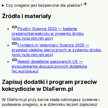
add
Czy oregano jest bezpieczne dla ptaków?
Źródła i materiały
link
Poultry Science 2023 — badanie
oregano/karwakrolu w żywieniu drobiu
(pmc.ncbi.nlm.nih.gov)
link
Frontiers in Veterinary Science 2025 —
przegląd olejków eterycznych w żywieniu drobiu
(pmc.ncbi.nlm.nih.gov)
link
Rejestr dodatków paszowych UE —
wyszukiwarka dopuszczonych dodatków
(ec.europa.eu)
Zapisuj dodatki i program przeciw
kokcydiozie w DlaFerm.pl
W DlaFerm.pl przy karcie stada odnotujesz żywienie i
podawane oregano, a w dzienniku leczeń zapiszesz