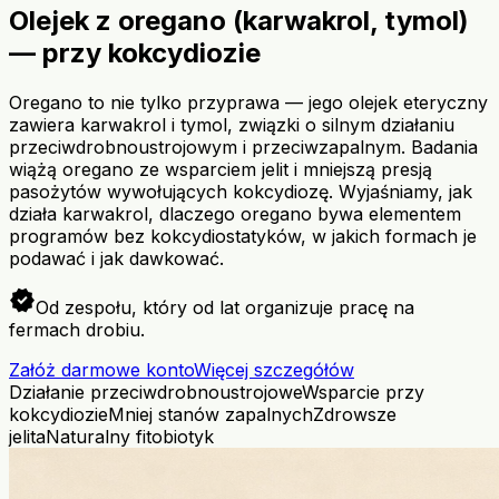
Olejek z oregano (karwakrol, tymol)
— przy kokcydiozie
Oregano to nie tylko przyprawa — jego olejek eteryczny
zawiera karwakrol i tymol, związki o silnym działaniu
przeciwdrobnoustrojowym i przeciwzapalnym. Badania
wiążą oregano ze wsparciem jelit i mniejszą presją
pasożytów wywołujących kokcydiozę. Wyjaśniamy, jak
działa karwakrol, dlaczego oregano bywa elementem
programów bez kokcydiostatyków, w jakich formach je
podawać i jak dawkować.
verified
Od zespołu, który od lat organizuje pracę na
fermach drobiu.
Załóż darmowe konto
Więcej szczegółów
Działanie przeciwdrobnoustrojowe
Wsparcie przy
kokcydiozie
Mniej stanów zapalnych
Zdrowsze
jelita
Naturalny fitobiotyk