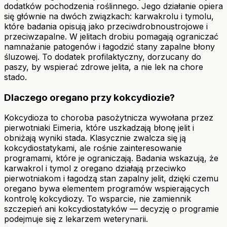
dodatków pochodzenia roślinnego. Jego działanie opiera
się głównie na dwóch związkach: karwakrolu i tymolu,
które badania opisują jako przeciwdrobnoustrojowe i
przeciwzapalne. W jelitach drobiu pomagają ograniczać
namnażanie patogenów i łagodzić stany zapalne błony
śluzowej. To dodatek profilaktyczny, dorzucany do
paszy, by wspierać zdrowe jelita, a nie lek na chore
stado.
Dlaczego oregano przy kokcydiozie?
Kokcydioza to choroba pasożytnicza wywołana przez
pierwotniaki Eimeria, które uszkadzają błonę jelit i
obniżają wyniki stada. Klasycznie zwalcza się ją
kokcydiostatykami, ale rośnie zainteresowanie
programami, które je ograniczają. Badania wskazują, że
karwakrol i tymol z oregano działają przeciwko
pierwotniakom i łagodzą stan zapalny jelit, dzięki czemu
oregano bywa elementem programów wspierających
kontrolę kokcydiozy. To wsparcie, nie zamiennik
szczepień ani kokcydiostatyków — decyzję o programie
podejmuje się z lekarzem weterynarii.