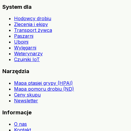
System dla
Hodowcy drobiu
Zlecenia i ekipy
Transport żywca
Paszarni
Ubojni
Wylęgarni
Weterynarzy
Czujniki IoT
Narzędzia
Mapa ptasiej grypy (HPAI)
Mapa pomoru drobiu (ND)
Ceny skupu
Newsletter
Informacje
O nas
Kontakt