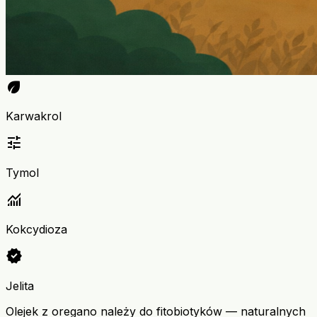
eco
Karwakrol
tune
Tymol
monitoring
Kokcydioza
verified
Jelita
Olejek z oregano należy do fitobiotyków — naturalnych