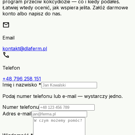
program przeciw kokcydiozie — co i kiedy podałeś.
Łatwiej wtedy ocenić, jak wspiera jelita. Załóż darmowe
konto albo napisz do nas.
mail
Email
kontakt@dlaferm.pl
call
Telefon
+48 796 258 151
Imię i nazwisko *
Podaj numer telefonu lub e-mail — wystarczy jedno.
Numer telefonu
Adres e-mail