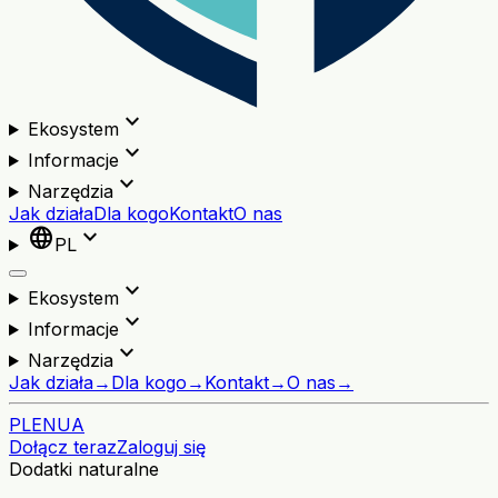
expand_more
Ekosystem
expand_more
Informacje
expand_more
Narzędzia
Jak działa
Dla kogo
Kontakt
O nas
language
expand_more
PL
expand_more
Ekosystem
expand_more
Informacje
expand_more
Narzędzia
Jak działa
→
Dla kogo
→
Kontakt
→
O nas
→
PL
EN
UA
Dołącz teraz
Zaloguj się
Dodatki naturalne