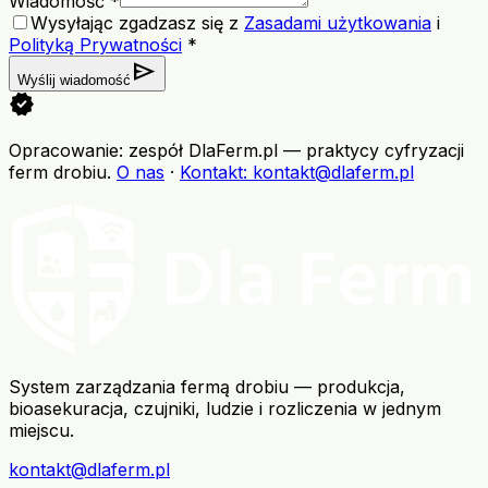
Wiadomość *
Wysyłając zgadzasz się z
Zasadami użytkowania
i
Polityką Prywatności
*
send
Wyślij wiadomość
verified
Opracowanie: zespół DlaFerm.pl
—
praktycy cyfryzacji
ferm drobiu
.
O nas
·
Kontakt
: kontakt@dlaferm.pl
System zarządzania fermą drobiu — produkcja,
bioasekuracja, czujniki, ludzie i rozliczenia w jednym
miejscu.
kontakt@dlaferm.pl