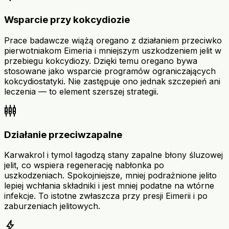
Wsparcie przy kokcydiozie
Prace badawcze wiążą oregano z działaniem przeciwko
pierwotniakom Eimeria i mniejszym uszkodzeniem jelit w
przebiegu kokcydiozy. Dzięki temu oregano bywa
stosowane jako wsparcie programów ograniczających
kokcydiostatyki. Nie zastępuje ono jednak szczepień ani
leczenia — to element szerszej strategii.
settings_input_component
Działanie przeciwzapalne
Karwakrol i tymol łagodzą stany zapalne błony śluzowej
jelit, co wspiera regenerację nabłonka po
uszkodzeniach. Spokojniejsze, mniej podrażnione jelito
lepiej wchłania składniki i jest mniej podatne na wtórne
infekcje. To istotne zwłaszcza przy presji Eimerii i po
zaburzeniach jelitowych.
bolt