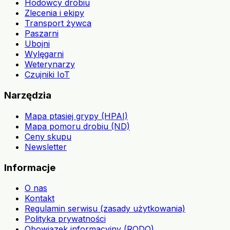
Hodowcy drobiu
Zlecenia i ekipy
Transport żywca
Paszarni
Ubojni
Wylęgarni
Weterynarzy
Czujniki IoT
Narzędzia
Mapa ptasiej grypy (HPAI)
Mapa pomoru drobiu (ND)
Ceny skupu
Newsletter
Informacje
O nas
Kontakt
Regulamin serwisu (zasady użytkowania)
Polityka prywatności
Obowiązek informacyjny (RODO)