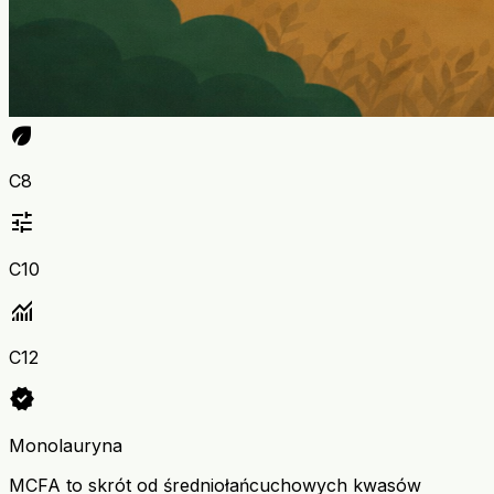
eco
C8
tune
C10
monitoring
C12
verified
Monolauryna
MCFA to skrót od średniołańcuchowych kwasów