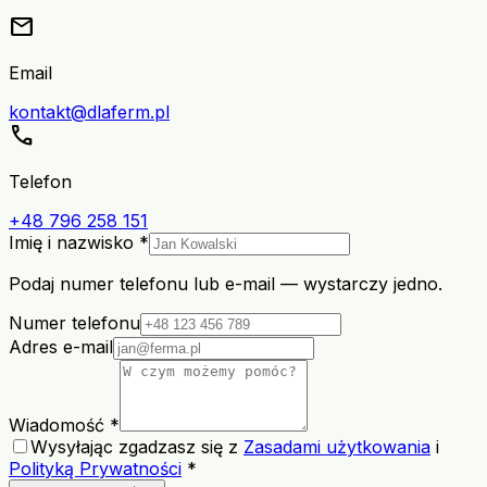
mail
Email
kontakt@dlaferm.pl
call
Telefon
+48 796 258 151
Imię i nazwisko *
Podaj numer telefonu lub e-mail — wystarczy jedno.
Numer telefonu
Adres e-mail
Wiadomość *
Wysyłając zgadzasz się z
Zasadami użytkowania
i
Polityką Prywatności
*