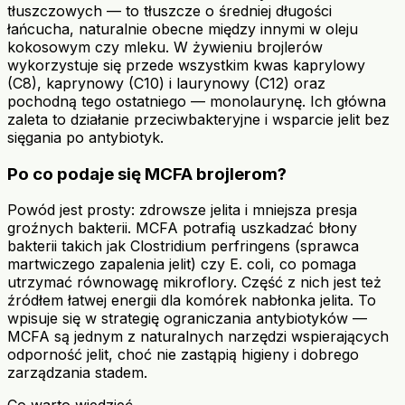
tłuszczowych — to tłuszcze o średniej długości
łańcucha, naturalnie obecne między innymi w oleju
kokosowym czy mleku. W żywieniu brojlerów
wykorzystuje się przede wszystkim kwas kaprylowy
(C8), kaprynowy (C10) i laurynowy (C12) oraz
pochodną tego ostatniego — monolaurynę. Ich główna
zaleta to działanie przeciwbakteryjne i wsparcie jelit bez
sięgania po antybiotyk.
Po co podaje się MCFA brojlerom?
Powód jest prosty: zdrowsze jelita i mniejsza presja
groźnych bakterii. MCFA potrafią uszkadzać błony
bakterii takich jak Clostridium perfringens (sprawca
martwiczego zapalenia jelit) czy E. coli, co pomaga
utrzymać równowagę mikroflory. Część z nich jest też
źródłem łatwej energii dla komórek nabłonka jelita. To
wpisuje się w strategię ograniczania antybiotyków —
MCFA są jednym z naturalnych narzędzi wspierających
odporność jelit, choć nie zastąpią higieny i dobrego
zarządzania stadem.