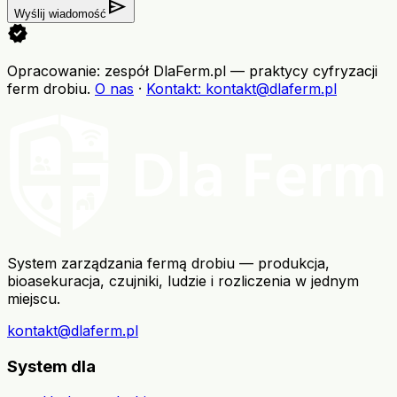
send
Wyślij wiadomość
verified
Opracowanie: zespół DlaFerm.pl
—
praktycy cyfryzacji
ferm drobiu
.
O nas
·
Kontakt
: kontakt@dlaferm.pl
System zarządzania fermą drobiu — produkcja,
bioasekuracja, czujniki, ludzie i rozliczenia w jednym
miejscu.
kontakt@dlaferm.pl
System dla