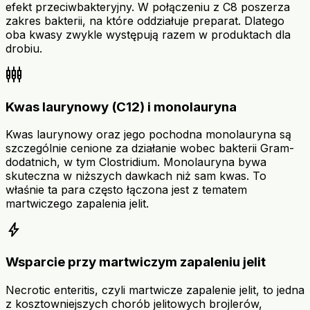
efekt przeciwbakteryjny. W połączeniu z C8 poszerza
zakres bakterii, na które oddziałuje preparat. Dlatego
oba kwasy zwykle występują razem w produktach dla
drobiu.
settings_input_component
Kwas laurynowy (C12) i monolauryna
Kwas laurynowy oraz jego pochodna monolauryna są
szczególnie cenione za działanie wobec bakterii Gram-
dodatnich, w tym Clostridium. Monolauryna bywa
skuteczna w niższych dawkach niż sam kwas. To
właśnie ta para często łączona jest z tematem
martwiczego zapalenia jelit.
bolt
Wsparcie przy martwiczym zapaleniu jelit
Necrotic enteritis, czyli martwicze zapalenie jelit, to jedna
z kosztowniejszych chorób jelitowych brojlerów,