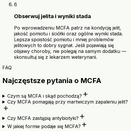
6
Obserwuj jelita i wyniki stada
Po wprowadzeniu MCFA patrz na kondycję jelit,
jakość pomiotu i ściółki oraz ogólne wyniki stada.
Lepsza spoistość pomiotu i mniej problemów
jelitowych to dobry sygnał. Jeśli pojawiają się
objawy choroby, nie polegaj na samym dodatku —
skonsultuj się z lekarzem weterynarii.
FAQ
Najczęstsze pytania o MCFA
add
Czym są MCFA i skąd pochodzą?
Czy MCFA pomagają przy martwiczym zapaleniu jelit?
add
add
Czy MCFA zastąpią antybiotyki?
add
W jakiej formie podaje się MCFA?