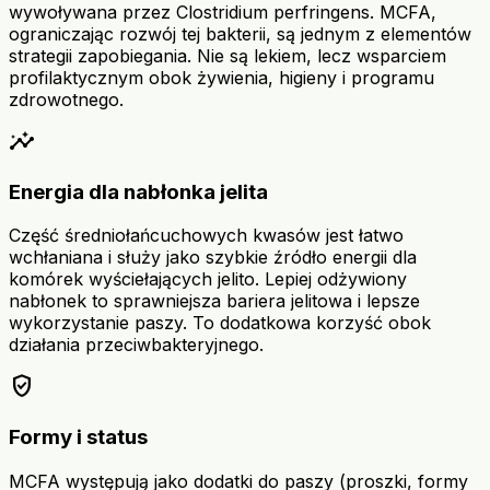
wywoływana przez Clostridium perfringens. MCFA,
ograniczając rozwój tej bakterii, są jednym z elementów
strategii zapobiegania. Nie są lekiem, lecz wsparciem
profilaktycznym obok żywienia, higieny i programu
zdrowotnego.
insights
Energia dla nabłonka jelita
Część średniołańcuchowych kwasów jest łatwo
wchłaniana i służy jako szybkie źródło energii dla
komórek wyściełających jelito. Lepiej odżywiony
nabłonek to sprawniejsza bariera jelitowa i lepsze
wykorzystanie paszy. To dodatkowa korzyść obok
działania przeciwbakteryjnego.
verified_user
Formy i status
MCFA występują jako dodatki do paszy (proszki, formy