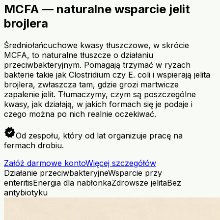
MCFA — naturalne wsparcie jelit
brojlera
Średniołańcuchowe kwasy tłuszczowe, w skrócie
MCFA, to naturalne tłuszcze o działaniu
przeciwbakteryjnym. Pomagają trzymać w ryzach
bakterie takie jak Clostridium czy E. coli i wspierają jelita
brojlera, zwłaszcza tam, gdzie grozi martwicze
zapalenie jelit. Tłumaczymy, czym są poszczególne
kwasy, jak działają, w jakich formach się je podaje i
czego można po nich realnie oczekiwać.
verified
Od zespołu, który od lat organizuje pracę na
fermach drobiu.
Załóż darmowe konto
Więcej szczegółów
Działanie przeciwbakteryjne
Wsparcie przy
enteritis
Energia dla nabłonka
Zdrowsze jelita
Bez
antybiotyku