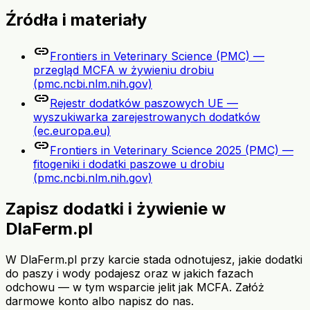
Źródła i materiały
link
Frontiers in Veterinary Science (PMC) —
przegląd MCFA w żywieniu drobiu
(pmc.ncbi.nlm.nih.gov)
link
Rejestr dodatków paszowych UE —
wyszukiwarka zarejestrowanych dodatków
(ec.europa.eu)
link
Frontiers in Veterinary Science 2025 (PMC) —
fitogeniki i dodatki paszowe u drobiu
(pmc.ncbi.nlm.nih.gov)
Zapisz dodatki i żywienie w
DlaFerm.pl
W DlaFerm.pl przy karcie stada odnotujesz, jakie dodatki
do paszy i wody podajesz oraz w jakich fazach
odchowu — w tym wsparcie jelit jak MCFA. Załóż
darmowe konto albo napisz do nas.