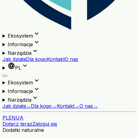
expand_more
Ekosystem
expand_more
Informacje
expand_more
Narzędzia
Jak działa
Dla kogo
Kontakt
O nas
language
expand_more
PL
expand_more
Ekosystem
expand_more
Informacje
expand_more
Narzędzia
Jak działa
→
Dla kogo
→
Kontakt
→
O nas
→
PL
EN
UA
Dołącz teraz
Zaloguj się
Dodatki naturalne