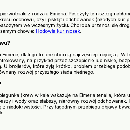
rwotniaki z rodzaju Eimeria. Pasożyty te niszczą nabłonek
resu odchowu, czyli piskląt i odchowanek (młodych kur pr
asożytem we wczesnym życiu. Choroba przenosi się drogą 
 o samym chowie:
Hodowla kur niosek
.
owu?
 Eimeria, dlatego to one chorują najczęściej i najciężej.
ntrolowany, na przykład przez szczepienie lub niskie, be
ną. U brojlerów, które żyją krótko, problem przebiega pod
wyrównany rozwój przyszłego stada nieśnego.
?
gunka (krew w kale wskazuje na Eimeria tenella, która uszk
e paszy i wody oraz słabszy, nierówny rozwój odchowanek.
ą z niedokrwistości. Przy łagodnym przebiegu objawy bywaj
ki.