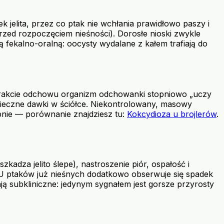
 jelita, przez co ptak nie wchłania prawidłowo paszy i
zed rozpoczęciem nieśności). Dorosłe nioski zwykle
fekalno-oralną: oocysty wydalane z kałem trafiają do
 W trakcie odchowu organizm odchowanki stopniowo „uczy
zpieczne dawki w ściółce. Niekontrolowany, masowy
obnie — porównanie znajdziesz tu:
Kokcydioza u brojlerów
.
adza jelito ślepe), nastroszenie piór, ospałość i
 U ptaków już nieśnych dodatkowo obserwuje się spadek
ą subkliniczne: jedynym sygnałem jest gorsze przyrosty