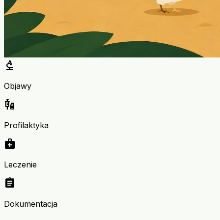
biotech
Objawy
vaccines
Profilaktyka
medical_services
Leczenie
assignment
Dokumentacja