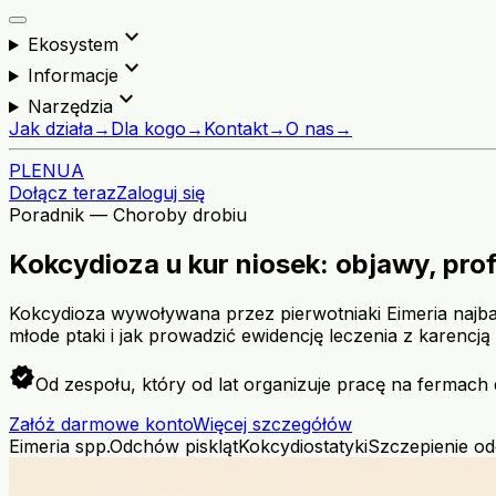
expand_more
Ekosystem
expand_more
Informacje
expand_more
Narzędzia
Jak działa
→
Dla kogo
→
Kontakt
→
O nas
→
PL
EN
UA
Dołącz teraz
Zaloguj się
Poradnik — Choroby drobiu
Kokcydioza u kur niosek: objawy, prof
Kokcydioza wywoływana przez pierwotniaki Eimeria najba
młode ptaki i jak prowadzić ewidencję leczenia z karencją d
verified
Od zespołu, który od lat organizuje pracę na fermach 
Załóż darmowe konto
Więcej szczegółów
Eimeria spp.
Odchów piskląt
Kokcydiostatyki
Szczepienie o