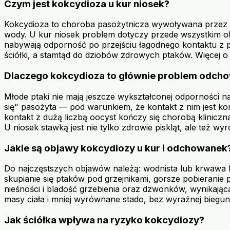
Czym jest kokcydioza u kur niosek?
Kokcydioza to choroba pasożytnicza wywoływana przez pie
wody. U kur niosek problem dotyczy przede wszystkim ok
nabywają odporność po przejściu łagodnego kontaktu z p
ściółki, a stamtąd do dziobów zdrowych ptaków. Więcej
Dlaczego kokcydioza to głównie problem odch
Młode ptaki nie mają jeszcze wykształconej odporności na
się" pasożyta — pod warunkiem, że kontakt z nim jest ko
kontakt z dużą liczbą oocyst kończy się chorobą klinicz
U niosek stawką jest nie tylko zdrowie piskląt, ale też 
Jakie są objawy kokcydiozy u kur i odchowanek
Do najczęstszych objawów należą: wodnista lub krwawa bie
skupianie się ptaków pod grzejnikami, gorsze pobierani
nieśności i bladość grzebienia oraz dzwonków, wynikając
masy ciała i mniej wyrównane stado, bez wyraźnej biegun
Jak ściółka wpływa na ryzyko kokcydiozy?