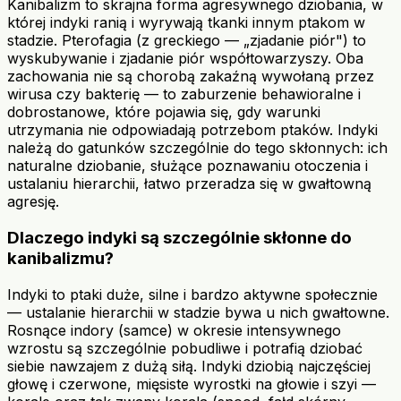
Kanibalizm to skrajna forma agresywnego dziobania, w
której indyki ranią i wyrywają tkanki innym ptakom w
stadzie. Pterofagia (z greckiego — „zjadanie piór") to
wyskubywanie i zjadanie piór współtowarzyszy. Oba
zachowania nie są chorobą zakaźną wywołaną przez
wirusa czy bakterię — to zaburzenie behawioralne i
dobrostanowe, które pojawia się, gdy warunki
utrzymania nie odpowiadają potrzebom ptaków. Indyki
należą do gatunków szczególnie do tego skłonnych: ich
naturalne dziobanie, służące poznawaniu otoczenia i
ustalaniu hierarchii, łatwo przeradza się w gwałtowną
agresję.
Dlaczego indyki są szczególnie skłonne do
kanibalizmu?
Indyki to ptaki duże, silne i bardzo aktywne społecznie
— ustalanie hierarchii w stadzie bywa u nich gwałtowne.
Rosnące indory (samce) w okresie intensywnego
wzrostu są szczególnie pobudliwe i potrafią dziobać
siebie nawzajem z dużą siłą. Indyki dziobią najczęściej
głowę i czerwone, mięsiste wyrostki na głowie i szyi —