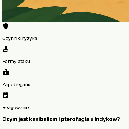
shield
Czynniki ryzyka
cleaning_services
Formy ataku
medical_services
Zapobieganie
assignment
Reagowanie
Czym jest kanibalizm i pterofagia u indyków?