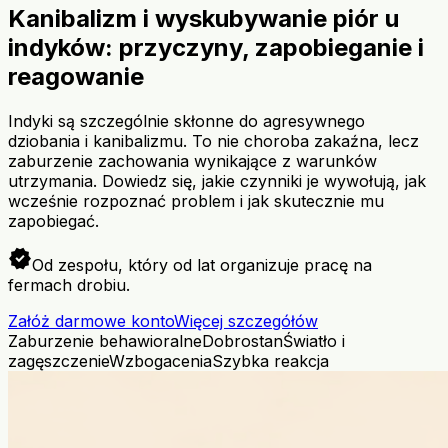
Kanibalizm i wyskubywanie piór u
indyków: przyczyny, zapobieganie i
reagowanie
Indyki są szczególnie skłonne do agresywnego
dziobania i kanibalizmu. To nie choroba zakaźna, lecz
zaburzenie zachowania wynikające z warunków
utrzymania. Dowiedz się, jakie czynniki je wywołują, jak
wcześnie rozpoznać problem i jak skutecznie mu
zapobiegać.
verified
Od zespołu, który od lat organizuje pracę na
fermach drobiu.
Załóż darmowe konto
Więcej szczegółów
Zaburzenie behawioralne
Dobrostan
Światło i
zagęszczenie
Wzbogacenia
Szybka reakcja