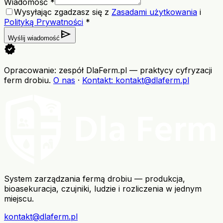
Wiadomość *
Wysyłając zgadzasz się z
Zasadami użytkowania
i
Polityką Prywatności
*
send
Wyślij wiadomość
verified
Opracowanie: zespół DlaFerm.pl
—
praktycy cyfryzacji
ferm drobiu
.
O nas
·
Kontakt
: kontakt@dlaferm.pl
System zarządzania fermą drobiu — produkcja,
bioasekuracja, czujniki, ludzie i rozliczenia w jednym
miejscu.
kontakt@dlaferm.pl