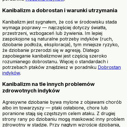
Kanibalizm a dobrostan i warunki utrzymania
Kanibalizm jest sygnałem, że coś w środowisku stada
wymaga poprawy — najczęściej dotyczy światła,
przestrzeni, wzbogaceń lub żywienia. Im lepiej
zaspokojone są naturalne potrzeby indyków (ruch,
dziobanie podłoża, eksploracja), tym mniejsze ryzyko,
że dziobanie przerodzi się w agresję. Dlatego
zapobieganie kanibalizmowi jest częścią szeroko
rozumianego dobrostanu. Więcej o standardach i
potrzebach ptaków znajdziesz w poradniku
Dobrostan
indyków
.
Kanibalizm na tle innych problemów
zdrowotnych indyków
Agresywne dziobanie bywa mylone z objawami chorób
albo im towarzyszy — ptaki osłabione, chore lub
poranione stają się częstszym celem ataku. Z drugiej
strony rany po dziobaniu mogą maskować inny problem
zdrowotny w stadzie. Przy nagłym wzroście dziobania,