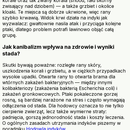
korale oraz tak zwany korala (snood, fałd skórny
zwisający nad dziobem) — a także grzbiet i okolice
kloaki. Te miejsca są dobrze ukrwione, więc rany
szybko krwawią. Widok krwi działa na indyki jak
wyzwalacz: gwałtownie nasila atak i przyciąga kolejne
ptaki, dlatego problem potrafi lawinowo objąć całą
grupę.
Jak kanibalizm wpływa na zdrowie i wyniki
stada?
Skutki bywają poważne: rozległe rany skóry,
uszkodzenia korali i grzbietu, a w ciężkich przypadkach
wysokie upadki. Otwarte rany to otwarta brama dla
wtórnych zakażeń bakteryjnych — między innymi
kolibakteriozy (zakażenia bakterią Escherichia coli) i
zakażeń gronkowcowych. Ptaki pokaleczone gorzej
rosną, są bardziej narażone na stres i często wymagają
odłączenia od stada. Dla hodowcy oznacza to nie tylko
cierpienie zwierząt, lecz także wymierne straty:
padnięcia, gorszą jednorodność stada i koszty leczenia.
O ogólnych zasadach utrzymania indyków piszemy w
poradniku
Hodowla indyków
.