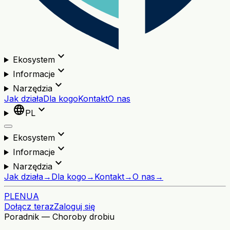
expand_more
Ekosystem
expand_more
Informacje
expand_more
Narzędzia
Jak działa
Dla kogo
Kontakt
O nas
language
expand_more
PL
expand_more
Ekosystem
expand_more
Informacje
expand_more
Narzędzia
Jak działa
→
Dla kogo
→
Kontakt
→
O nas
→
PL
EN
UA
Dołącz teraz
Zaloguj się
Poradnik — Choroby drobiu