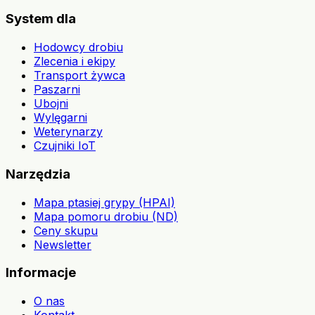
System dla
Hodowcy drobiu
Zlecenia i ekipy
Transport żywca
Paszarni
Ubojni
Wylęgarni
Weterynarzy
Czujniki IoT
Narzędzia
Mapa ptasiej grypy (HPAI)
Mapa pomoru drobiu (ND)
Ceny skupu
Newsletter
Informacje
O nas