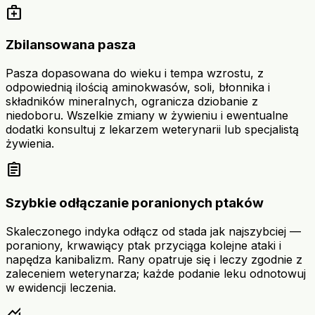
medical_services
Zbilansowana pasza
Pasza dopasowana do wieku i tempa wzrostu, z
odpowiednią ilością aminokwasów, soli, błonnika i
składników mineralnych, ogranicza dziobanie z
niedoboru. Wszelkie zmiany w żywieniu i ewentualne
dodatki konsultuj z lekarzem weterynarii lub specjalistą
żywienia.
assignment
Szybkie odłączanie poranionych ptaków
Skaleczonego indyka odłącz od stada jak najszybciej —
poraniony, krwawiący ptak przyciąga kolejne ataki i
napędza kanibalizm. Rany opatruje się i leczy zgodnie z
zaleceniem weterynarza; każde podanie leku odnotowuj
w ewidencji leczenia.
monitoring