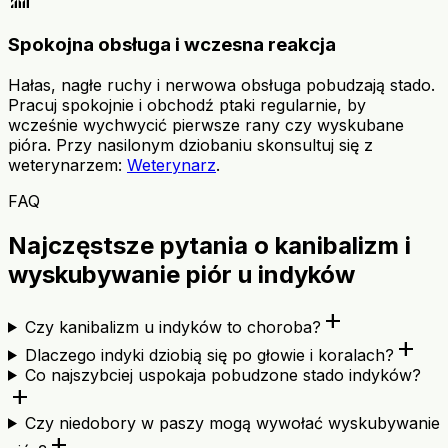
Spokojna obsługa i wczesna reakcja
Hałas, nagłe ruchy i nerwowa obsługa pobudzają stado.
Pracuj spokojnie i obchodź ptaki regularnie, by
wcześnie wychwycić pierwsze rany czy wyskubane
pióra. Przy nasilonym dziobaniu skonsultuj się z
weterynarzem:
Weterynarz
.
FAQ
Najczęstsze pytania o kanibalizm i
wyskubywanie piór u indyków
add
Czy kanibalizm u indyków to choroba?
add
Dlaczego indyki dziobią się po głowie i koralach?
Co najszybciej uspokaja pobudzone stado indyków?
add
Czy niedobory w paszy mogą wywołać wyskubywanie
add