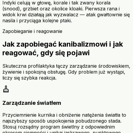
Indyki celują w głowę, korale i tak zwany korala
(snood), grzbiet oraz okolice kloaki. Pierwsza rana i
widok krwi działają jak wyzwalacz — atak gwałtownie się
nasila i przyciąga kolejne ptaki.
Zapobieganie i reagowanie
Jak zapobiegać kanibalizmowi i jak
reagować, gdy się pojawi
Skuteczna profilaktyka łączy zarządzanie środowiskiem,
żywienie i spokojną obsługę. Gdy problem już wystąpi,
liczy się szybka reakcja.
cleaning_services
Zarządzanie światłem
Przyciemnienie kurnika i obniżenie natężenia światła to
najszybszy sposób uspokojenia pobudzonego stada.
Stosuj rozsądny program świetlny z odpowiednim
okresem ciemności i unikaj jaskrawego, punktowego