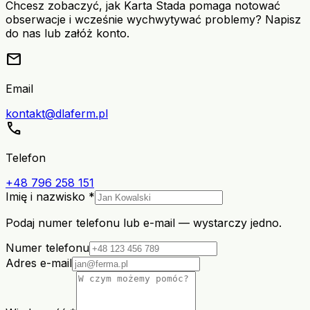
Chcesz zobaczyć, jak Karta Stada pomaga notować
obserwacje i wcześnie wychwytywać problemy? Napisz
do nas lub załóż konto.
mail
Email
kontakt@dlaferm.pl
call
Telefon
+48 796 258 151
Imię i nazwisko *
Podaj numer telefonu lub e-mail — wystarczy jedno.
Numer telefonu
Adres e-mail