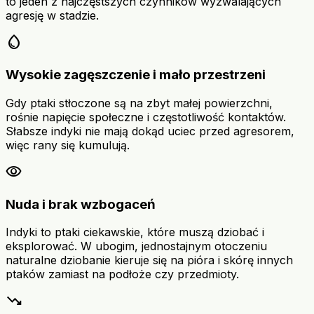
to jeden z najczęstszych czynników wyzwalających
agresję w stadzie.
water_drop
Wysokie zagęszczenie i mało przestrzeni
Gdy ptaki stłoczone są na zbyt małej powierzchni,
rośnie napięcie społeczne i częstotliwość kontaktów.
Słabsze indyki nie mają dokąd uciec przed agresorem,
więc rany się kumulują.
visibility
Nuda i brak wzbogaceń
Indyki to ptaki ciekawskie, które muszą dziobać i
eksplorować. W ubogim, jednostajnym otoczeniu
naturalne dziobanie kieruje się na pióra i skórę innych
ptaków zamiast na podłoże czy przedmioty.
trending_down