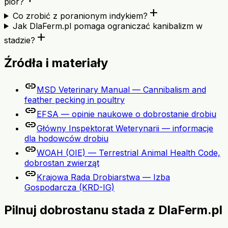
piór?
add
Co zrobić z poranionym indykiem?
Jak DlaFerm.pl pomaga ograniczać kanibalizm w
add
stadzie?
Źródła i materiały
link
MSD Veterinary Manual — Cannibalism and
feather pecking in poultry
link
EFSA — opinie naukowe o dobrostanie drobiu
link
Główny Inspektorat Weterynarii — informacje
dla hodowców drobiu
link
WOAH (OIE) — Terrestrial Animal Health Code,
dobrostan zwierząt
link
Krajowa Rada Drobiarstwa — Izba
Gospodarcza (KRD-IG)
Pilnuj dobrostanu stada z DlaFerm.pl