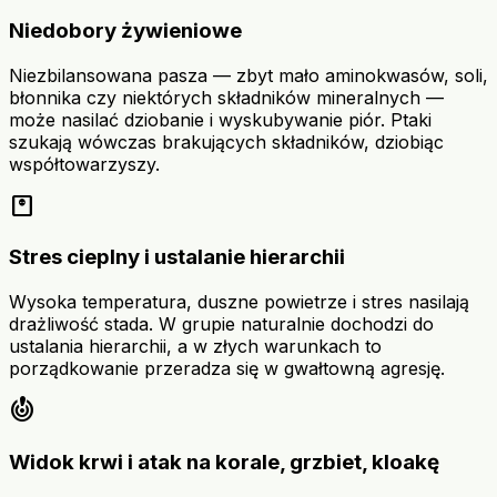
Niedobory żywieniowe
Niezbilansowana pasza — zbyt mało aminokwasów, soli,
błonnika czy niektórych składników mineralnych —
może nasilać dziobanie i wyskubywanie piór. Ptaki
szukają wówczas brakujących składników, dziobiąc
współtowarzyszy.
monitor_weight
Stres cieplny i ustalanie hierarchii
Wysoka temperatura, duszne powietrze i stres nasilają
drażliwość stada. W grupie naturalnie dochodzi do
ustalania hierarchii, a w złych warunkach to
porządkowanie przeradza się w gwałtowną agresję.
crisis_alert
Widok krwi i atak na korale, grzbiet, kloakę